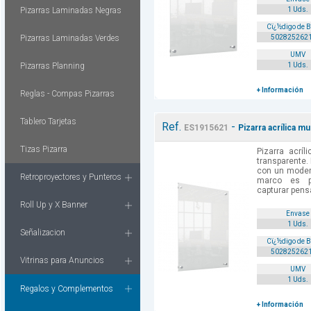
Pizarras Laminadas Negras
1 Uds.
Cï¿½digo de 
Pizarras Laminadas Verdes
502825262
UMV
Pizarras Planning
1 Uds.
+ Información
Reglas - Compas Pizarras
Tablero Tarjetas
Ref.
-
ES1915621
Pizarra acrílica 
Tizas Pizarra
Pizarra acrí
transparente. 
con un moder
Retroproyectores y Punteros
marco es p
capturar pens
Roll Up y X Banner
Envase
1 Uds.
Señalizacion
Cï¿½digo de 
502825262
Vitrinas para Anuncios
UMV
1 Uds.
Regalos y Complementos
+ Información