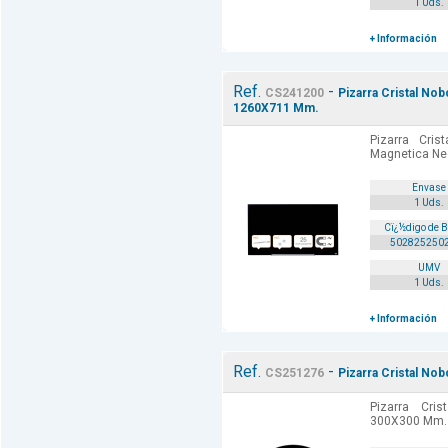
1 Uds.
+ Información
Ref.
-
CS241200
Pizarra Cristal No
1260X711 Mm.
Pizarra Cris
Magnetica Ne
Envase
1 Uds.
Cï¿½digo de 
502825250
UMV
1 Uds.
+ Información
Ref.
-
CS251276
Pizarra Cristal N
Pizarra Cri
300X300 Mm. 