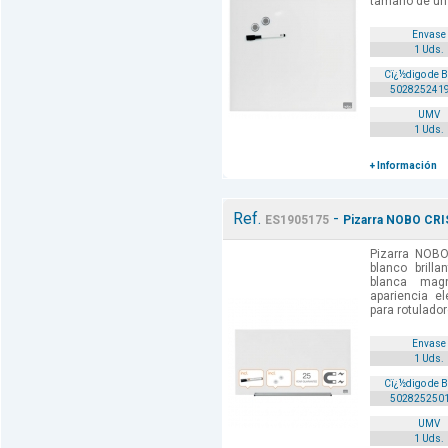
tamaño de un a
Envase
1 Uds.
Cï¿½digo de 
502825241
UMV
1 Uds.
+ Información
Ref.
-
ES1905175
Pizarra NOBO CRIS
Pizarra NOB
blanco brillan
blanca mag
apariencia e
para rotulador
Envase
1 Uds.
Cï¿½digo de 
502825250
UMV
1 Uds.