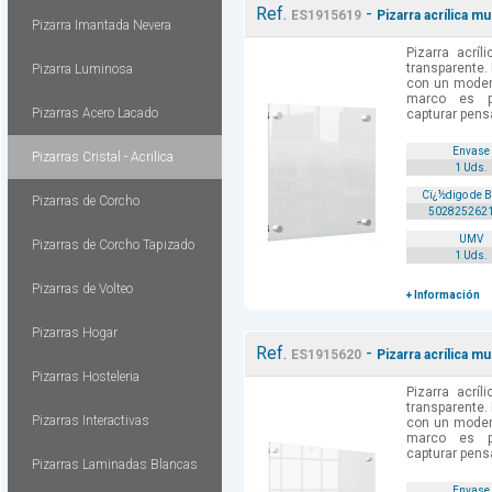
Ref.
-
ES1915619
Pizarra acrílica 
Pizarra Imantada Nevera
Pizarra acrí
transparente. 
Pizarra Luminosa
con un moder
marco es p
Pizarras Acero Lacado
capturar pens
Envase
Pizarras Cristal - Acrilica
1 Uds.
Cï¿½digo de 
Pizarras de Corcho
502825262
UMV
Pizarras de Corcho Tapizado
1 Uds.
Pizarras de Volteo
+ Información
Pizarras Hogar
Ref.
-
ES1915620
Pizarra acrílica 
Pizarras Hosteleria
Pizarra acrí
transparente. 
Pizarras Interactivas
con un moder
marco es p
capturar pens
Pizarras Laminadas Blancas
Envase