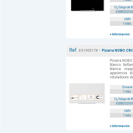
Cï¿½digo de 
502825250
UMV
1 Uds.
+ Información
Ref.
-
ES1905178
Pizarra NOBO CRIS
Pizarra NOBO
blanco brillan
blanca mag
apariencia 
rotuladores de 
Envase
1 Uds.
Cï¿½digo de 
502825250
UMV
1 Uds.
+ Información