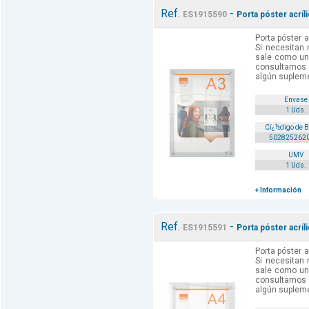
Ref.
-
ES1915590
Porta póster acríl
Porta póster a
Si necesitan
sale como un
consultarnos 
algún supleme
Envase
1 Uds.
Cï¿½digo de 
502825262
UMV
1 Uds.
+ Información
Ref.
-
ES1915591
Porta póster acríl
Porta póster a
Si necesitan
sale como un
consultarnos 
algún supleme