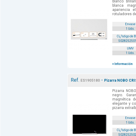
blanco brillan
blanca mag
apariencia 
rotuladores de 
Envase
1 Uds.
Cï¿½digo de 
502825250
UMV
1 Uds.
+ Información
Ref.
-
ES1905180
Pizarra NOBO CRI
Pizarra NOB
negro. Garan
magnética de
elegante y co
pizarra extraíb
Envase
1 Uds.
Cï¿½digo de 
502825250