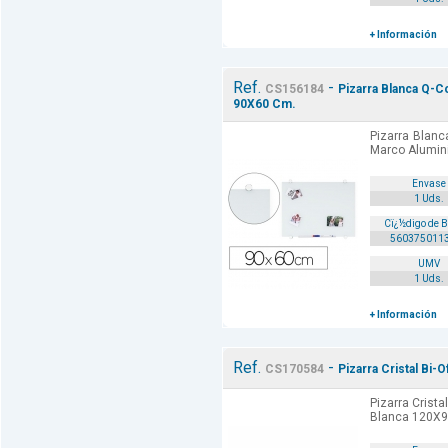
+ Información
Ref.
-
CS156184
Pizarra Blanca Q-C
90X60 Cm.
Pizarra Blanc
Marco Alumin
Envase
1 Uds.
Cï¿½digo de 
560375011
UMV
1 Uds.
+ Información
Ref.
-
CS170584
Pizarra Cristal Bi
Pizarra Crista
Blanca 120X9