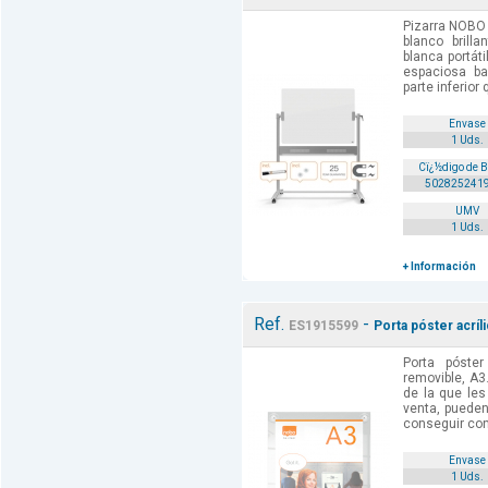
Pizarra NOBO
blanco brillan
blanca portát
espaciosa ba
parte inferior 
Envase
1 Uds.
Cï¿½digo de 
502825241
UMV
1 Uds.
+ Información
Ref.
-
ES1915599
Porta póster acríl
Porta póster
removible, A3
de la que le
venta, pueden
conseguir con
Envase
1 Uds.