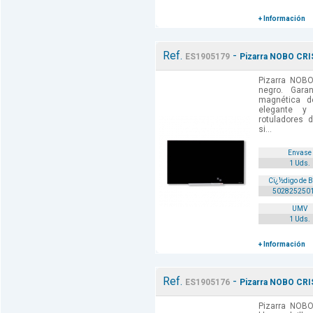
+ Información
Ref.
-
ES1905179
Pizarra NOBO CRI
Pizarra NOB
negro. Garan
magnética d
elegante y
rotuladores d
si...
Envase
1 Uds.
Cï¿½digo de 
502825250
UMV
1 Uds.
+ Información
Ref.
-
ES1905176
Pizarra NOBO CRIS
Pizarra NOB