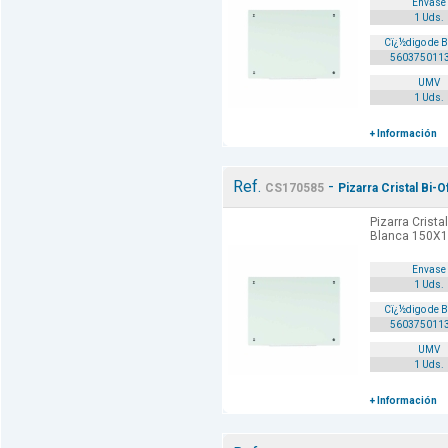
Envase
1 Uds.
Cï¿½digo de 
560375011
UMV
1 Uds.
+ Información
Ref.
-
CS170585
Pizarra Cristal Bi
Pizarra Crista
Blanca 150X1
Envase
1 Uds.
Cï¿½digo de 
560375011
UMV
1 Uds.
+ Información