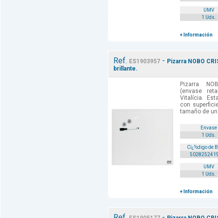
UMV
1 Uds.
+ Información
Ref.
-
ES1903957
Pizarra NOBO CRI
brillante.
Pizarra N
(envase retai
Vitalícia. Es
con superfici
tamaño de un a
Envase
1 Uds.
Cï¿½digo de 
502825241
UMV
1 Uds.
+ Información
Ref.
-