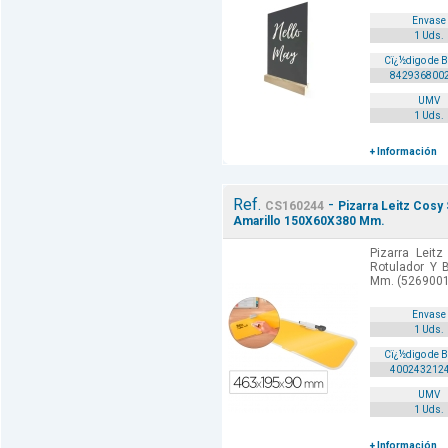
Envase
1 Uds.
Cï¿½digo de 
842936800
UMV
1 Uds.
+ Información
Ref.
-
CS160244
Pizarra Leitz Cosy
Amarillo 150X60X380 Mm.
Pizarra Leit
Rotulador Y 
Mm. (5269001
Envase
1 Uds.
Cï¿½digo de 
400243212
UMV
1 Uds.
+ Información