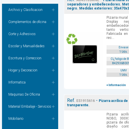
AD45103MNE
Pizarra mural s
separadores y embellecedores. Metac
negro. Medidas exteriores: 35x470
Archivo y Clasificacion
Pizarra mural
Display n
Complementos de oficina
embellecedor
tanto verti
Fabricada en
Corte y Adhesivos
rec...
Escolar y Manualidades
Envase
1 Uds.
Escritura y Correccion
Cï¿½digo de 
842936800
Hogar y Decoracion
UMV
1 Uds.
Informatica
+ Información
Maquinas De Oficina
Ref.
-
ES1915616
Pizarra acrílica 
transparente.
Material Embalaje - Servicios
Pizarra acr
NOBO, 300X3
Mobiliario
pizarra de o
diseño con