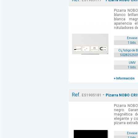
ES1905177
Pizarra NOBO CRIS
Pizarra NOB
blanco brillan
blanca mag
apariencia 
rotuladores de 
Envase
1 Uds.
Cï¿½digo de 
502825250
UMV
1 Uds.
+ Información
Ref.
-
ES1905181
Pizarra NOBO CRI
Pizarra NOB
negro. Garan
magnética de
elegante y co
pizarra extraíb
Envase
1 Uds.