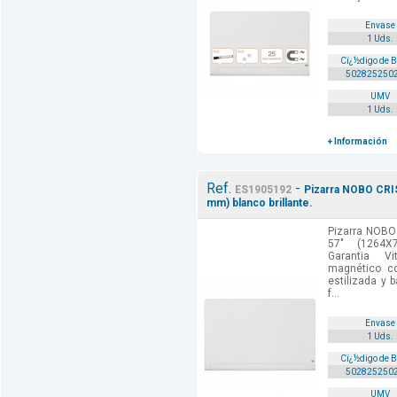
Envase
1 Uds.
Cï¿½digo de 
502825250
UMV
1 Uds.
+ Información
Ref.
-
ES1905192
Pizarra NOBO CRI
mm) blanco brillante.
Pizarra NOBO
57" (1264X
Garantia Vi
magnético co
estilizada y 
f...
Envase
1 Uds.
Cï¿½digo de 
502825250
UMV