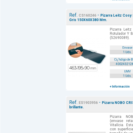
Ref.
-
CS160246
Pizarra Leitz Cosy
Gris 150X60X380 Mm.
Pizarra Leit
Rotulador Y 
(52690089).
Envase
1 Uds.
Cï¿½digo de 
400243212
UMV
1 Uds.
+ Información
Ref.
-
ES1903956
Pizarra NOBO CRI
brillante.
Pizarra N
(envase retai
Vitalícia. Es
con superfici