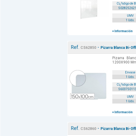
Cï¿½digo de 
502825262
UMV
1 Uds.
+ Información
Ref.
-
CS62850
Pizarra Blanca Bi-O
Pizarra Blanc
1200X900 Mm.
Envase
1 Uds.
Cï¿½digo de 
560375011
UMV
1 Uds.
+ Información
Ref.
-
CS62860
Pizarra Blanca Bi-O