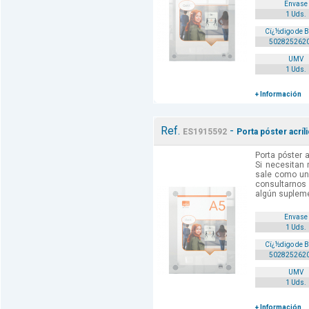
Envase
1 Uds.
Cï¿½digo de 
502825262
UMV
1 Uds.
+ Información
Ref.
-
ES1915592
Porta póster acríl
Porta póster a
Si necesitan
sale como un
consultarnos 
algún supleme
Envase
1 Uds.
Cï¿½digo de 
502825262
UMV
1 Uds.
+ Información