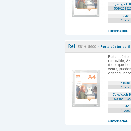
Cï¿½digo de 
502825262
UMV
1 Uds.
+ Información
Ref.
-
ES1915600
Porta póster acríl
Porta póster
removible, A4
de la que le
venta, pueden
conseguir con
Envase
1 Uds.
Cï¿½digo de 
502825262
UMV
1 Uds.
+ Información