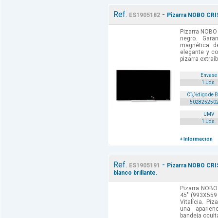
Ref.
-
ES1905182
Pizarra NOBO CRI
Pizarra NOBO
negro. Garan
magnética de
elegante y co
pizarra extraíb
Envase
1 Uds.
Cï¿½digo de 
502825250
UMV
1 Uds.
+ Información
Ref.
-
ES1905191
Pizarra NOBO CR
blanco brillante.
Pizarra NOBO
45" (993X559 
Vitalícia. Pi
una aparien
bandeja oculta