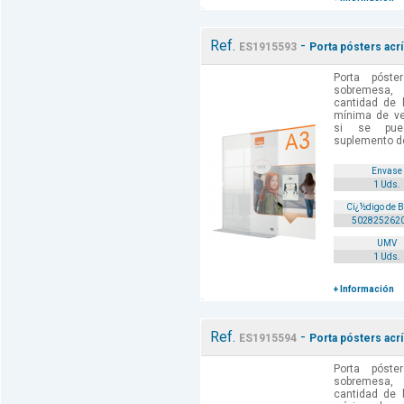
Ref.
-
ES1915593
Porta pósters acr
Porta póste
sobremesa,
cantidad de 
mínima de ve
si se pue
suplemento de
Envase
1 Uds.
Cï¿½digo de 
502825262
UMV
1 Uds.
+ Información
Ref.
-
ES1915594
Porta pósters acr
Porta póste
sobremesa,
cantidad de 