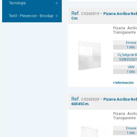
Tecnologia
Ref.
-
CS245019
Pizarra Acrilica 
Textil - Prevencion - Bricolaje
Cm.
Pizarra Acri
Transparente
Envase
1 Uds.
Cï¿½digo de 
502825262
UMV
1 Uds.
+ Información
Ref.
-
CS245020
Pizarra Acrilica 
60X45Cm.
Pizarra Acri
Transparente
Envase
1 Uds.