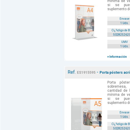
mínima de ve
si se pue
suplemento de
Envase
1 Uds.
Cï¿½digo de 
502825262
UMV
1 Uds.
+ Información
Ref.
-
ES1915595
Porta pósters acr
Porta póste
sobremesa,
cantidad de 
mínima de ve
si se pue
suplemento de
Envase
1 Uds.
Cï¿½digo de 
502825262