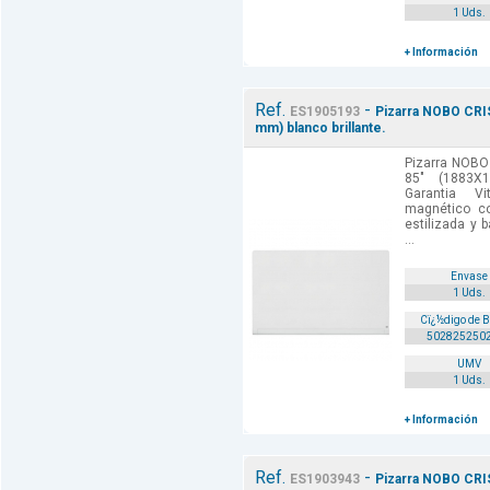
1 Uds.
+ Información
Ref.
-
ES1905193
Pizarra NOBO CRI
mm) blanco brillante.
Pizarra NOBO
85" (1883X1
Garantia Vi
magnético co
estilizada y 
...
Envase
1 Uds.
Cï¿½digo de 
502825250
UMV
1 Uds.
+ Información
Ref.
-
ES1903943
Pizarra NOBO CRIS