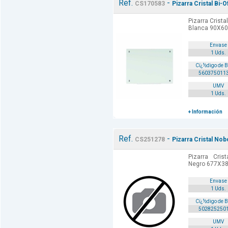
Ref.
-
CS170583
Pizarra Cristal Bi
Pizarra Crista
Blanca 90X60
Envase
1 Uds.
Cï¿½digo de 
560375011
UMV
1 Uds.
+ Información
Ref.
-
CS251278
Pizarra Cristal N
Pizarra Cris
Negro 677X38
Envase
1 Uds.
Cï¿½digo de 
502825250
UMV