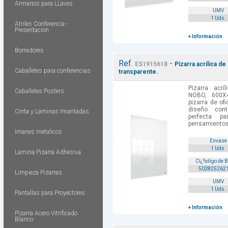
Armarios para LLaves
UMV
1 Uds.
Atriles Conferencia -
Presentacion
+ Información
Borradores
Ref.
-
ES1915618
Pizarra acrílica 
Caballetes para conferencias
transparente.
Pizarra acr
Caballetes Posters
NOBO, 600X4
pizarra de o
diseño con
Cinta y Laminas Imantadas
perfecta p
pensamientos,
Imanes metalicos
Envase
1 Uds.
Lamina Pizarra Adhesiva
Cï¿½digo de 
502825262
Limpieza Pizarras
UMV
1 Uds.
Pantallas para Proyectores
+ Información
Pizarra Acero Vitrificado
Blanco