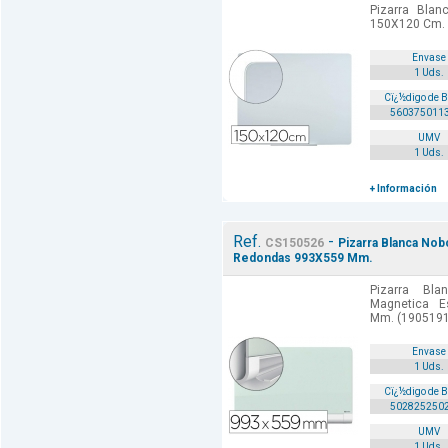
Pizarra Blanc
150X120 Cm. 
Envase
1 Uds.
Cï¿½digo de 
560375011
UMV
1 Uds.
+ Información
Ref.
-
CS150526
Pizarra Blanca Nob
Redondas 993X559 Mm.
Pizarra Bl
Magnetica 
Mm. (1905191
Envase
1 Uds.
Cï¿½digo de 
502825250
UMV
1 Uds.