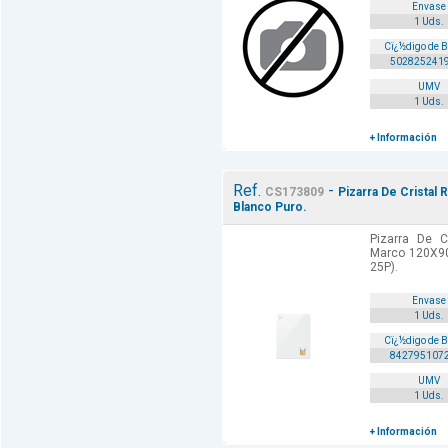
Envase
1 Uds.
Cï¿½digo de 
502825241
UMV
1 Uds.
+ Información
Ref.
-
CS173809
Pizarra De Cristal
Blanco Puro.
Pizarra De C
Marco 120X90
25P).
Envase
1 Uds.
Cï¿½digo de 
842795107
UMV
1 Uds.
+ Información