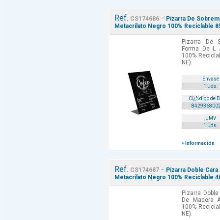
Ref.
-
CS174686
Pizarra De Sobrem
Metacrilato Negro 100% Reciclable
Pizarra De 
Forma De L A
100% Recicl
NE).
Envase
1 Uds.
Cï¿½digo de 
842936800
UMV
1 Uds.
+ Información
Ref.
-
CS174687
Pizarra Doble Cara
Metacrilato Negro 100% Reciclable
Pizarra Dobl
De Madera A4
100% Recicl
NE).