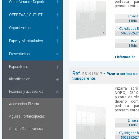
perfecta p
Ocio - Verano - Deporte
pensamientos,
OFERTAS / OUTLET
Envase
1 Uds.
Organizacion
Cï¿½digo de 
502825262
Papel y Manipulados
UMV
1 Uds.
Presentacion
+ Información
Expositores
Ref.
-
ES1915617
Pizarra acrílica 
transparente.
Identificacion
Pizarra acr
Pizarras y accesorios
NOBO, 450X4
pizarra de o
diseño con
Accesorios Pizarra
perfecta p
pensamientos,
Agujas Portaetiquetas
Envase
1 Uds.
Agujas Señalizadoras
Cï¿½digo de 
502825262