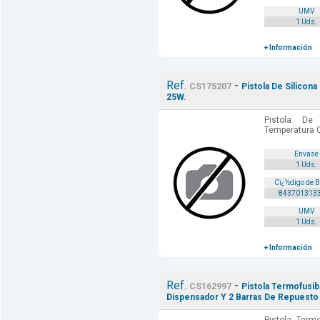
UMV
1 Uds.
+ Información
Ref.
-
CS175207
Pistola De Silicona
25W.
Pistola De
Temperatura C
Envase
1 Uds.
Cï¿½digo de 
843701313
UMV
1 Uds.
+ Información
Ref.
-
CS162997
Pistola Termofusib
Dispensador Y 2 Barras De Repuesto