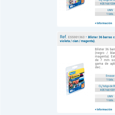
405166103
UMV
1 Uds.
+ Información
Ref.
-
ES5001363
Blíster 36 barras c
violeta / cian / magenta).
Blíster 36 bar
(negro / bla
magenta). Es
de 7 mm son
gama de apl
dec...
Envase
1 Uds.
Cï¿½digo de 
405166103
UMV
1 Uds.
+ Información