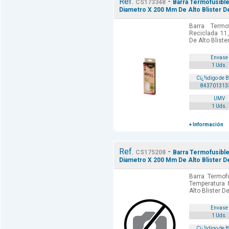
Ref.
-
CS173348
Barra Termofusible
Diametro X 200 Mm De Alto Blister D
Barra Termo
Reciclada 1
De Alto Bliste
Envase
1 Uds.
Cï¿½digo de 
843701313
UMV
1 Uds.
+ Información
Ref.
-
CS175208
Barra Termofusible
Diametro X 200 Mm De Alto Blister D
Barra Termofu
Temperatura
Alto Blister D
Envase
1 Uds.
Cï¿½digo de 