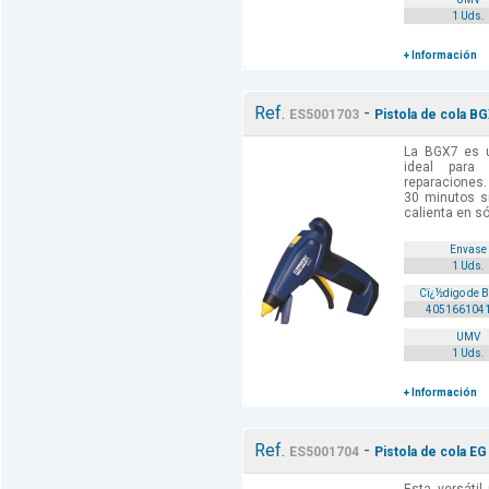
1 Uds.
+ Información
Ref.
-
ES5001703
Pistola de cola BG
La BGX7 es u
ideal para
reparaciones.
30 minutos s
calienta en só
Envase
1 Uds.
Cï¿½digo de 
405166104
UMV
1 Uds.
+ Información
Ref.
-
ES5001704
Pistola de cola EG