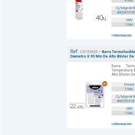
4 Uds.
Cï¿½digo de 
842347310
UMV
1 Uds.
+ Información
Ref.
-
CS153625
Barra Termofusible
Diametro X 95 Mm De Alto Blister De
Barra Term
Temperatura 
Alto Blister D
Envase
1 Uds.
Cï¿½digo de 
843701313
UMV
1 Uds.
+ Información