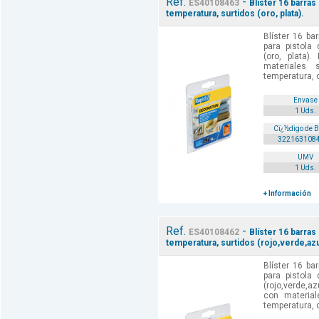
Ref.
-
ES40108463
Blíster 16 barras
temperatura, surtidos (oro, plata).
Blíster 16 ba
para pistola 
(oro, plata)
materiales 
temperatura, c
Envase
1 Uds.
Cï¿½digo de 
322163108
UMV
1 Uds.
+ Información
Ref.
-
ES40108462
Blíster 16 barras
temperatura, surtidos (rojo,verde,azu
Blíster 16 ba
para pistola 
(rojo,verde,a
con material
temperatura, c