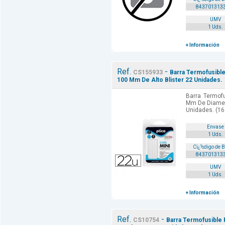
843701313
UMV
1 Uds.
+ Información
Ref.
-
CS155933
Barra Termofusible
100 Mm De Alto Blister 22 Unidades.
Barra Termofu
Mm De Diamer
Unidades. (16
Envase
1 Uds.
Cï¿½digo de 
843701313
UMV
1 Uds.
+ Información
Ref.
-
CS10754
Barra Termofusible