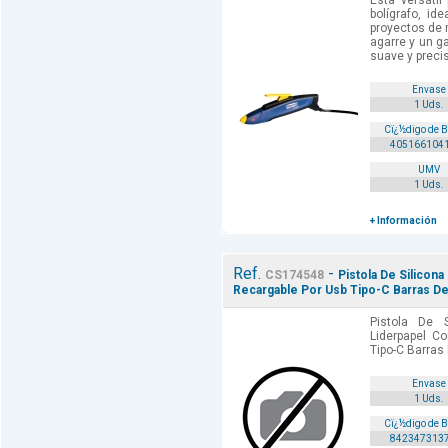
Esta versátil
bolígrafo, i
proyectos de 
agarre y un g
suave y precis
Envase
1 Uds.
Cï¿½digo de 
405166104
UMV
1 Uds.
+ Información
Ref.
-
CS174548
Pistola De Silicona
Recargable Por Usb Tipo-C Barras D
Pistola De S
Liderpapel C
Tipo-C Barras
Envase
1 Uds.
Cï¿½digo de 
842347313