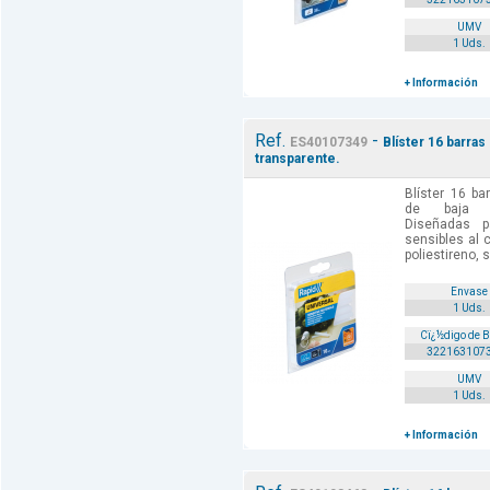
UMV
1 Uds.
+ Información
Ref.
-
ES40107349
Blíster 16 barras
transparente.
Blíster 16 ba
de baja te
Diseñadas p
sensibles al 
poliestireno, s
Envase
1 Uds.
Cï¿½digo de 
322163107
UMV
1 Uds.
+ Información