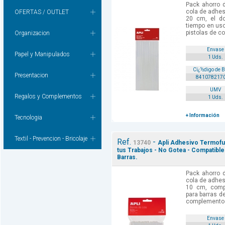
Pack ahorro 
cola de adhes
OFERTAS / OUTLET
20 cm, el do
tiempo en uso
pistolas de co
Organizacion
Envase
Papel y Manipulados
1 Uds.
Cï¿½digo de 
Presentacion
841078217
UMV
Regalos y Complementos
1 Uds.
+ Información
Tecnologia
Textil - Prevencion - Bricolaje
Ref.
-
13740
Apli Adhesivo Termofu
tus Trabajos - No Gotea - Compatibl
Barras.
Pack ahorro 
cola de adhes
10 cm, compa
para barras d
complemento m
Envase