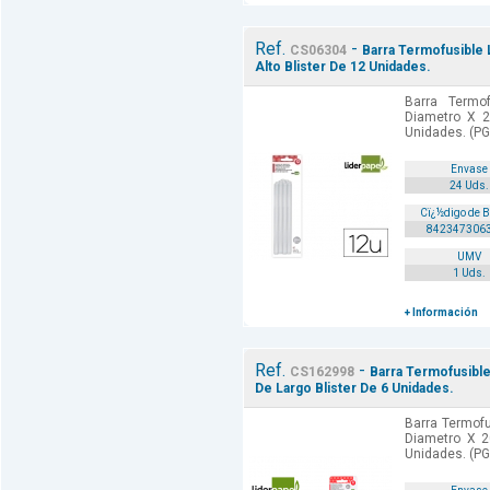
Ref.
-
CS06304
Barra Termofusible
Alto Blister De 12 Unidades.
Barra Termo
Diametro X 2
Unidades. (PG
Envase
24 Uds.
Cï¿½digo de 
842347306
UMV
1 Uds.
+ Información
Ref.
-
CS162998
Barra Termofusibl
De Largo Blister De 6 Unidades.
Barra Termof
Diametro X 2
Unidades. (PG