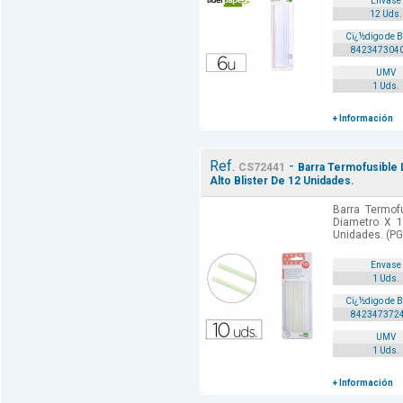
Envase
12 Uds.
Cï¿½digo de 
842347304
UMV
1 Uds.
+ Información
Ref.
-
CS72441
Barra Termofusible
Alto Blister De 12 Unidades.
Barra Termof
Diametro X 1
Unidades. (PG
Envase
1 Uds.
Cï¿½digo de 
842347372
UMV
1 Uds.
+ Información