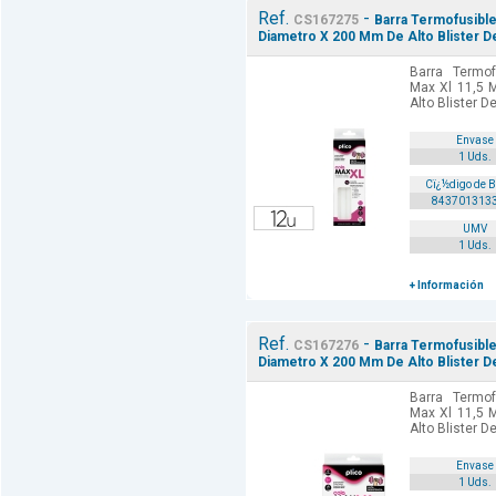
Ref.
-
CS167275
Barra Termofusible
Diametro X 200 Mm De Alto Blister D
Barra Termof
Max Xl 11,5
Alto Blister D
Envase
1 Uds.
Cï¿½digo de 
843701313
UMV
1 Uds.
+ Información
Ref.
-
CS167276
Barra Termofusible
Diametro X 200 Mm De Alto Blister D
Barra Termof
Max Xl 11,5
Alto Blister D
Envase
1 Uds.