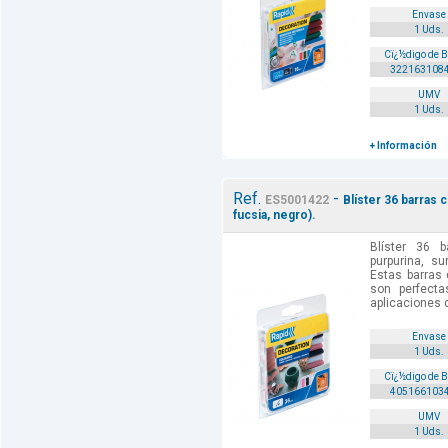
Envase
1 Uds.
Cï¿½digo de 
322163108
UMV
1 Uds.
+ Información
Ref.
-
ES5001422
Blíster 36 barras 
fucsia, negro).
Blíster 36 
purpurina, su
Estas barras
son perfect
aplicaciones 
Envase
1 Uds.
Cï¿½digo de 
405166103
UMV
1 Uds.