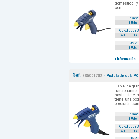
doméstico y 
con...
Envase
1 Uds.
Cï¿½digo de 
405166104
UMV
1 Uds.
+ Información
Ref.
-
ES5001702
Pistola de cola PO
Fiable, de gra
funcionamien
hasta siete m
tiene una boq
precisión com
Envase
1 Uds.
Cï¿½digo de 
405166104
UMV