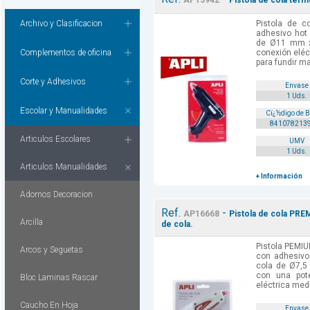
AP13942
Pistola de cola term
Archivo y Clasificacion
Pistola de c
adhesivo hot 
de Ø11 mm x
Complementos de oficina
conexión eléc
para fundir ma
Corte y Adhesivos
Envase
1 Uds.
Escolar y Manualidades
Cï¿½digo de 
841078213
Articulos Escolares
UMV
1 Uds.
Articulos Manualidades
+ Información
Adornos Decoracion
Ref.
-
AP16668
Pistola de cola PRE
Arcilla
de cola.
Pistola PEMIU
Arcos y Seguetas
con adhesivo 
cola de Ø7,5
con una pot
Bloc Laminas Rascar
eléctrica medi
Caucho En Hoja
Envase