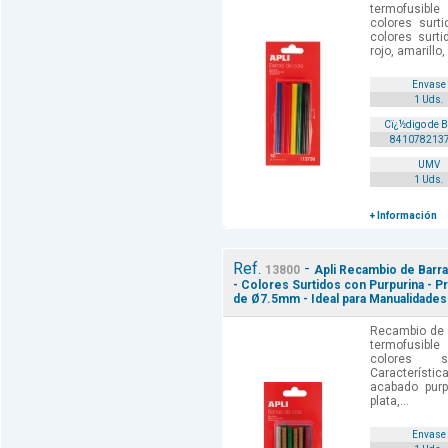
termofusib
colores surt
colores surti
rojo, amarillo,
Envase
1 Uds.
Cï¿½digo de 
841078213
UMV
1 Uds.
+ Información
Ref.
-
13800
Apli Recambio de Bar
- Colores Surtidos con Purpurina - P
de Ø7.5mm - Ideal para Manualidades 
Recambio de 
termofusib
colores s
Característi
acabado purp
plata,...
Envase