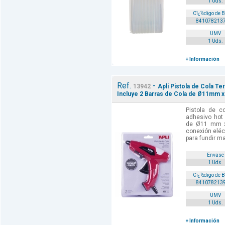
1 Uds.
Cï¿½digo de 
841078213
UMV
1 Uds.
+ Información
Ref.
-
13942
Apli Pistola de Cola T
Incluye 2 Barras de Cola de Ø11mm x
Pistola de c
adhesivo hot 
de Ø11 mm x
conexión eléc
para fundir ma
Envase
1 Uds.
Cï¿½digo de 
841078213
UMV
1 Uds.
+ Información