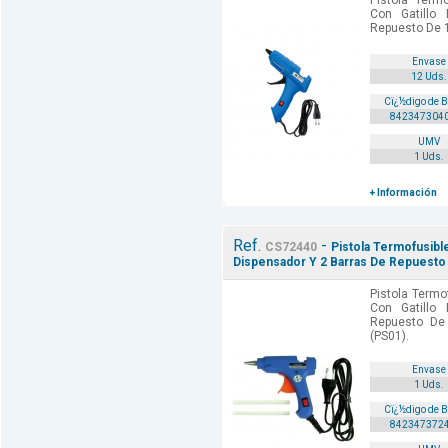
Pistola Term
Con Gatillo
Repuesto De 
Envase
12 Uds.
Cï¿½digo de 
842347304
UMV
1 Uds.
+ Información
Ref.
-
CS72440
Pistola Termofusibl
Dispensador Y 2 Barras De Repuest
Pistola Termo
Con Gatillo
Repuesto D
(PS01).
Envase
1 Uds.
Cï¿½digo de 
842347372