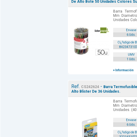
De Alto Bote 50 Unidades Colores Su
Barra Termof
Mm Diametro
Unidades Colo
Envase
6 Uds.
Cï¿½digo de 
842347310
UMV
1 Uds.
+ Información
Ref.
-
CS242624
Barra Termofusibl
Alto Blister De 36 Unidades.
Barra Termof
Mm Diametro
Unidades. (40
Envase
6 Uds.
Cï¿½digo de 
322163107