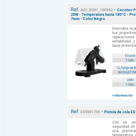
Ref.
-
A01_EU01_100062
Cecotec Pe
20W - Temperatura hasta 180ºC - Prot
7mm - Color Negro.
Descubre la pi
tus proyectos
reparacion
estabilidad 
base protector
Envase
1 Uds.
Cï¿½digo de 
843566719
UMV
1 Uds.
+ Información
Ref.
-
ES5001705
Pistola de cola EG
Con un rend
seguridad en 
una práctic
temperatura