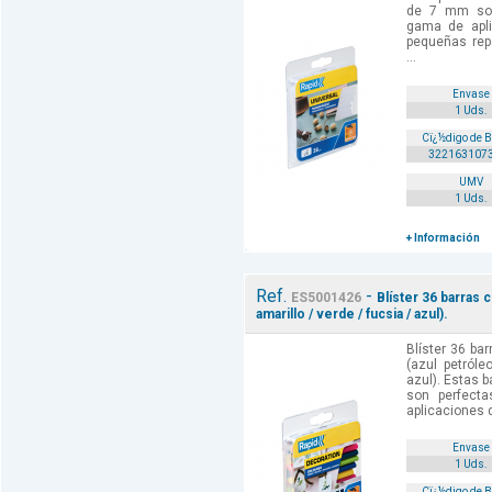
de 7 mm son
gama de apl
pequeñas rep
...
Envase
1 Uds.
Cï¿½digo de 
322163107
UMV
1 Uds.
+ Información
Ref.
-
ES5001426
Blíster 36 barras c
amarillo / verde / fucsia / azul).
Blíster 36 bar
(azul petróle
azul). Estas 
son perfect
aplicaciones 
Envase
1 Uds.
Cï¿½digo de 