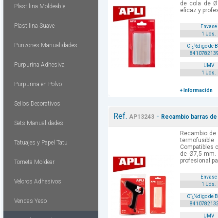
de cola de 
Plastilina Moldeable
eficaz y profe
Plastilina Suave
Envase
1 Uds.
Punzones Manualidades
Cï¿½digo de 
841078213
Purpurina Adhesiva
UMV
1 Uds.
Purpurina en Polvo
+ Información
Sellos Decorativos
Ref.
-
AP13243
Recambio barras de 
Sets Manualidades
Recambio de 
termofusib
Tatuajes y Papel Tatu
Compatibles c
de Ø7,5 mm. 
profesional pa
Torneta Moldear
Envase
Velcros Adhesivos
1 Uds.
Cï¿½digo de 
Vendas Yeso
841078213
UMV