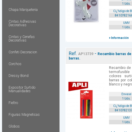
1 Uds.
Chapa Marqueteria
Cï¿½digo de 
841078216
Cintas Adhesivas
UMV
Decorativas
1 Uds.
Cintas y Cenefas
+ Información
Decorativas
Confeti Decoracion
Ref.
-
AP13739
Recambio barras de 
barras.
Corchos
Recambio de 
termofusib
Dressy Bond
colores surt
barras por col
blanco y negro
Expositor Surtido
Manualidades
Envase
1 Uds.
Fieltro
Cï¿½digo de 
841078213
Figuras Magneticas
UMV
1 Uds.
Globos