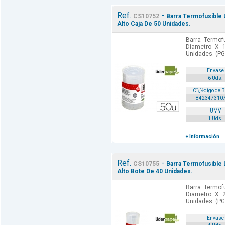
Ref.
-
CS10752
Barra Termofusible
Alto Caja De 50 Unidades.
Barra Termof
Diametro X 
Unidades. (PG
Envase
6 Uds.
Cï¿½digo de 
842347310
UMV
1 Uds.
+ Información
Ref.
-
CS10755
Barra Termofusible
Alto Bote De 40 Unidades.
Barra Termof
Diametro X 
Unidades. (PG
Envase