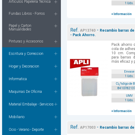
Articulos Papeleria Tecnica
1 Uds.
Fundas Libros - Forros
+ Información
Papel y Carton
Manualidades
Ref.
-
AP13740
Recambio barras de 
- Pack Ahorro.
Pinturas y Accesorios
Pack ahorro 
cola de adhes
10 cm. Compa
Escritura y Correccion
para barras
más eficaz y p
Hogar y Decoracion
Envase
1 Uds.
Informatica
Cï¿½digo de 
841078213
Maquinas De Oficina
UMV
1 Uds.
Material Embalaje - Servicios
+ Información
Mobiliario
Ref.
-
AP17003
Recambio barras de 
Ocio - Verano - Deporte