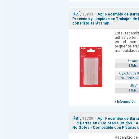
Ref.
-
13943
Apli Recambio de Barr
Precision y Limpieza en Trabajos de
con Pistolas Ø11mm.
Este recamb
adhesivo ter
es el comp
pequeños trab
manualidades.
Envase
1 Uds.
Cï¿½digo de 
841078213
UMV
1 Uds.
+ Información
Ref.
-
13739
Apli Recambio de Bar
- 12 Barras en 6 Colores Surtidos - A
No Gotea - Compatible con Pistolas
Recambio de 