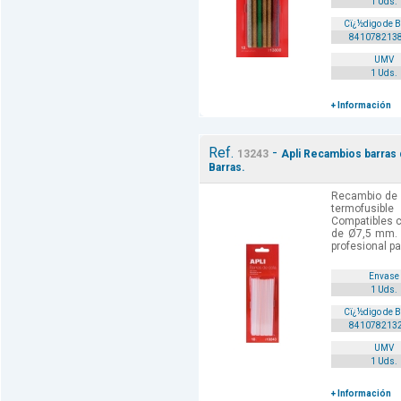
1 Uds.
Cï¿½digo de 
841078213
UMV
1 Uds.
+ Información
Ref.
-
13243
Apli Recambios barras 
Barras.
Recambio de 
termofusib
Compatibles c
de Ø7,5 mm. 
profesional pa
Envase
1 Uds.
Cï¿½digo de 
841078213
UMV
1 Uds.
+ Información