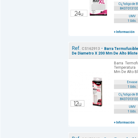
Cï¿½digo de 
843701313
UMV
1 Uds.
+ Información
Ref.
-
CS162913
Barra Termofusible
De Diametro X 200 Mm De Alto Bliste
Barra Termof
Temperatura
Mm De Alto Bl
Envase
1 Uds.
Cï¿½digo de 
843701313
UMV
1 Uds.
+ Información