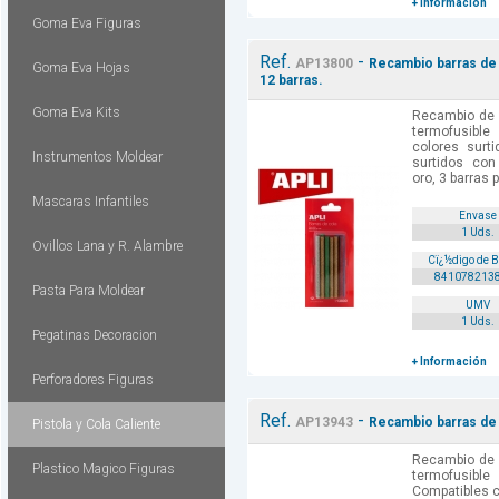
+ Información
Goma Eva Figuras
Ref.
-
AP13800
Recambio barras de 
Goma Eva Hojas
12 barras.
Goma Eva Kits
Recambio de 
termofusib
colores surt
Instrumentos Moldear
surtidos con
oro, 3 barras p
Mascaras Infantiles
Envase
1 Uds.
Ovillos Lana y R. Alambre
Cï¿½digo de 
841078213
Pasta Para Moldear
UMV
1 Uds.
Pegatinas Decoracion
+ Información
Perforadores Figuras
Ref.
-
AP13943
Recambio barras de 
Pistola y Cola Caliente
Recambio de 
Plastico Magico Figuras
termofusi
Compatibles c