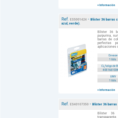
+ Información
Ref.
-
ES5001424
Blíster 36 barras c
azul, verde).
Blíster 36 
purpurina, sur
barras de co
perfectas 
aplicaciones 
Envase
1 Uds.
Cï¿½digo de 
405166103
UMV
1 Uds.
+ Información
Ref.
-
ES40107350
Blíster 36 barras
Blíster 36
transparente.