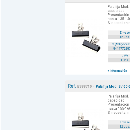
Pala fija Mod.
capacidad
Presentación 
hasta 135-140
Si necesitan 
Envase
12 Uds.
Cï¿½digo de 
841177288
UMV
1 Uds.
+ Información
Ref.
-
ES88710
Pala fija Mod. 3 / 60 
Pala fija Mod.
capacidad
Presentación 
hasta 155-160
Si necesitan 
Envase
12 Uds.