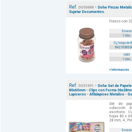
Ref.
-
DO50688
Dohe Pinzas Metalic
Sujetar Documentos.
Frasco con 2
Envase
1 Uds.
Cï¿½digo de 
842193850
UMV
1 Uds.
+ Información
Ref.
-
DO51091
Dohe Set de Papeler
80x65mm - Clips con Forma 36x28mm
Lapiceros - Afilalapices Metalico - G
Set de pape
colección 
escritorio. 
hojas 80 x 65
28 mm, 4 , Pi
Envase