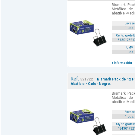
Bismark Pack
Metálica de 
abatible -Med
Envase
1 Uds.
Cï¿½digo de 
843017321
UMV
1 Uds.
+ Información
Ref.
-
321722
Bismark Pack de 12 P
Abatible - Color Negro.
Bismark Pack
Metálica de 
abatible -Med
Envase
1 Uds.
Cï¿½digo de 
184301732