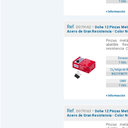
1 Uds.
+ Información
Ref.
-
DO79162
Dohe 12 Pinzas Meta
Acero de Gran Resistencia - Color N
Pinzas metá
abatible. R
resistencia. C
Envase
1 Uds.
Cï¿½digo de 
842193879
UMV
1 Uds.
+ Información
Ref.
-
DO79163
Dohe 12 Pinzas Meta
Acero de Gran Resistencia - Color N
Pinzas metá