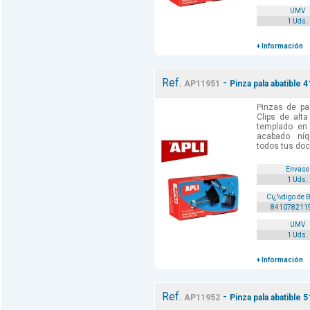
UMV
1 Uds.
+ Información
Ref.
-
AP11951
Pinza pala abatible 
Pinzas de pa
Clips de alt
templado en
acabado níq
todos tus doc
Envase
1 Uds.
Cï¿½digo de 
841078211
UMV
1 Uds.
+ Información
Ref.
-
AP11952
Pinza pala abatible 