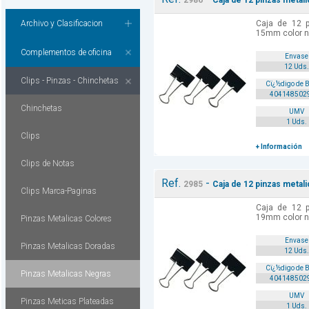
2986
Caja de 12 pinzas metal
Archivo y Clasificacion
Caja de 12 p
15mm color n
Complementos de oficina
Envase
12 Uds.
Clips - Pinzas - Chinchetas
Cï¿½digo de 
404148502
Chinchetas
UMV
1 Uds.
Clips
+ Información
Clips de Notas
Ref.
-
2985
Caja de 12 pinzas metal
Clips Marca-Paginas
Caja de 12 p
19mm color n
Pinzas Metalicas Colores
Envase
Pinzas Metalicas Doradas
12 Uds.
Cï¿½digo de 
Pinzas Metalicas Negras
404148502
UMV
Pinzas Meticas Plateadas
1 Uds.