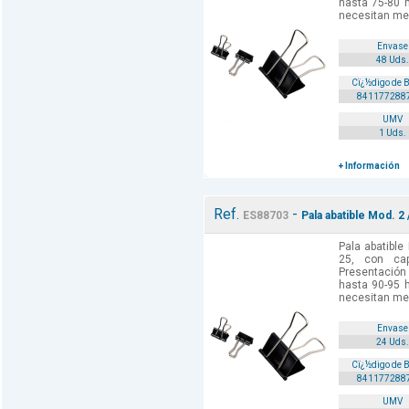
hasta 75-80 h
necesitan men
Envase
48 Uds.
Cï¿½digo de 
841177288
UMV
1 Uds.
+ Información
Ref.
-
ES88703
Pala abatible Mod. 2 
Pala abatible
25, con cap
Presentación 
hasta 90-95 h
necesitan men
Envase
24 Uds.
Cï¿½digo de 
841177288
UMV