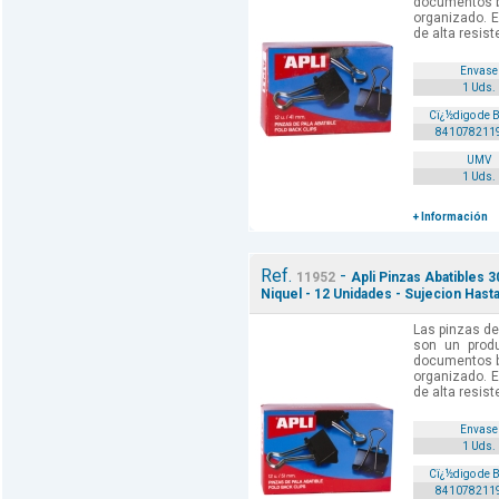
documentos bi
organizado. E
de alta resist
Envase
1 Uds.
Cï¿½digo de 
841078211
UMV
1 Uds.
+ Información
Ref.
-
11952
Apli Pinzas Abatibles
Niquel - 12 Unidades - Sujecion Hast
Las pinzas de
son un produ
documentos bi
organizado. E
de alta resist
Envase
1 Uds.
Cï¿½digo de 
841078211