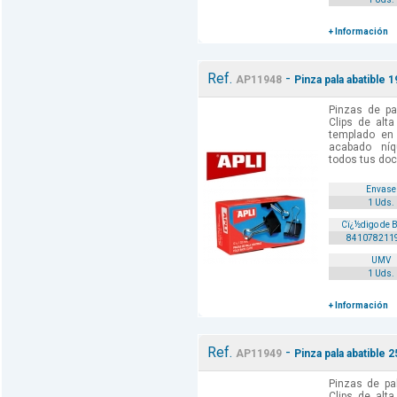
+ Información
Ref.
-
AP11948
Pinza pala abatible 
Pinzas de pa
Clips de alt
templado en
acabado níq
todos tus doc
Envase
1 Uds.
Cï¿½digo de 
841078211
UMV
1 Uds.
+ Información
Ref.
-
AP11949
Pinza pala abatible 
Pinzas de pa
Clips de alt