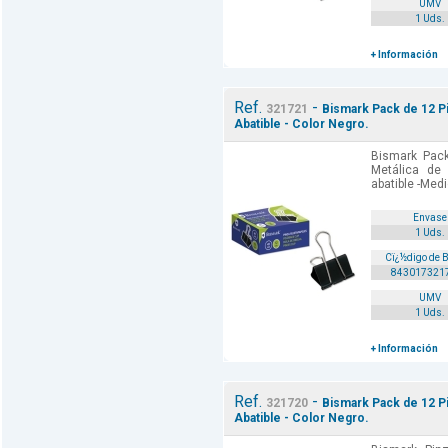
UMV
1 Uds.
+ Información
Ref.
-
321721
Bismark Pack de 12 P
Abatible - Color Negro.
Bismark Pack
Metálica de 
abatible -Med
Envase
1 Uds.
Cï¿½digo de 
843017321
UMV
1 Uds.
+ Información
Ref.
-
321720
Bismark Pack de 12 P
Abatible - Color Negro.