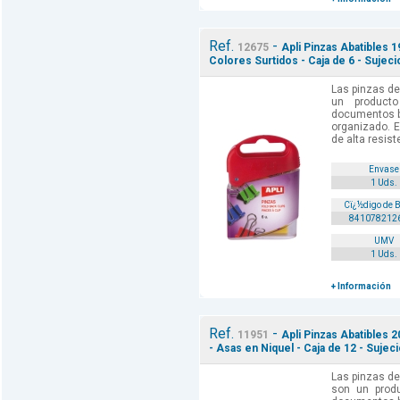
Ref.
-
12675
Apli Pinzas Abatibles 
Colores Surtidos - Caja de 6 - Sujeci
Las pinzas de
un product
documentos bi
organizado. E
de alta resist
Envase
1 Uds.
Cï¿½digo de 
841078212
UMV
1 Uds.
+ Información
Ref.
-
11951
Apli Pinzas Abatibles
- Asas en Niquel - Caja de 12 - Sujec
Las pinzas de
son un produ