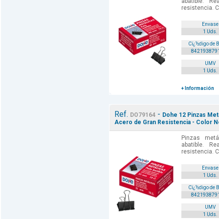
abatible. R
resistencia. C
Envase
1 Uds.
Cï¿½digo de 
842193879
UMV
1 Uds.
+ Información
Ref.
-
DO79164
Dohe 12 Pinzas Meta
Acero de Gran Resistencia - Color N
Pinzas metá
abatible. R
resistencia. C
Envase
1 Uds.
Cï¿½digo de 
842193879
UMV
1 Uds.