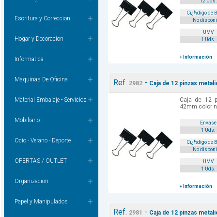
12 Uds.
Cï¿½digo de 
Escritura y Correccion
No disponi
UMV
Hogar y Decoracion
1 Uds.
+ Información
Informatica
Maquinas De Oficina
Ref.
-
2982
Caja de 12 pinzas metal
Material Embalaje - Servicios
Caja de 12 p
42mm color n
Mobiliario
Envase
1 Uds.
Ocio - Verano - Deporte
Cï¿½digo de 
No disponi
OFERTAS / OUTLET
UMV
1 Uds.
Organizacion
+ Información
Papel y Manipulados
Ref.
-
2981
Caja de 12 pinzas metal