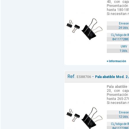
40, con cap
Presentación 
hasta 180-185
Si necesitan 
Envase
24 Uds.
Cï¿½digo de 
841177288
UMV
1 Uds.
+ Información
Ref.
-
ES88706
Pala abatible Mod. 2 
Pala abatible
20, con cap
Presentación 
hasta 265-270
Si necesitan 
Envase
12 Uds.
Cï¿½digo de 
841177288