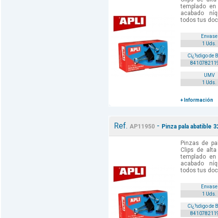
templado en
acabado níq
todos tus doc
Envase
1 Uds.
Cï¿½digo de 
841078211
UMV
1 Uds.
+ Información
Ref.
-
AP11950
Pinza pala abatible 
Pinzas de pa
Clips de alt
templado en
acabado níq
todos tus doc
Envase
1 Uds.
Cï¿½digo de 
841078211