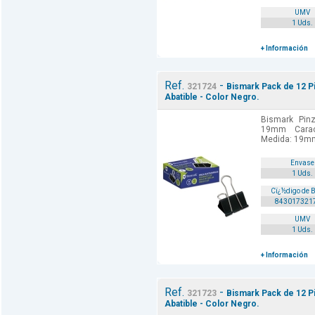
UMV
1 Uds.
+ Información
Ref.
-
321724
Bismark Pack de 12 P
Abatible - Color Negro.
Bismark Pinz
19mm Caract
Medida: 19mm
Envase
1 Uds.
Cï¿½digo de 
843017321
UMV
1 Uds.
+ Información
Ref.
-
321723
Bismark Pack de 12 P
Abatible - Color Negro.