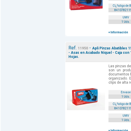
Cï¿½digo de 
841078211
UMV
1 Uds.
+ Información
Ref.
-
11950
Apli Pinzas Abatibles
- Asas en Acabado Niquel - Caja con 
Hojas.
Las pinzas de
son un produ
documentos bi
organizado. 
clips de alta 
Envase
1 Uds.
Cï¿½digo de 
841078211
UMV
1 Uds.
+ Información