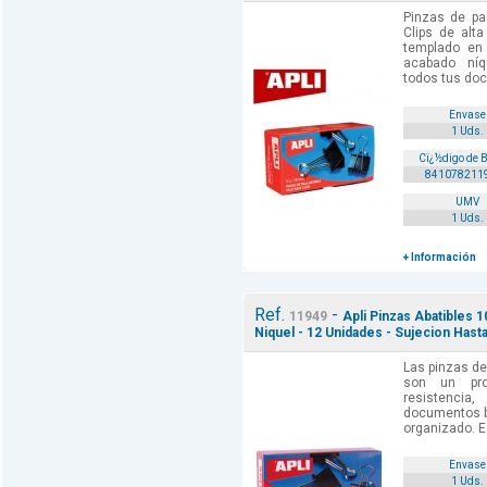
Pinzas de pa
Clips de alt
templado en
acabado níq
todos tus doc
Envase
1 Uds.
Cï¿½digo de 
841078211
UMV
1 Uds.
+ Información
Ref.
-
11949
Apli Pinzas Abatibles
Niquel - 12 Unidades - Sujecion Hasta
Las pinzas de
son un pro
resistencia
documentos bi
organizado. E
Envase
1 Uds.