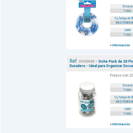
Envase
1 Uds.
Cï¿½digo de 
842193850
UMV
1 Uds.
+ Información
Ref.
-
DO50690
Dohe Pack de 20 Pin
Duradero - Ideal para Organizar Doc
Frasco con 2
Envase
1 Uds.
Cï¿½digo de 
842193850
UMV
1 Uds.
+ Información