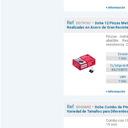
+ Información
Ref.
-
DO79161
Dohe 12 Pinzas Meta
Realizadas en Acero de Gran Resiste
Pinzas metá
abatible. R
resistencia. C
Envase
1 Uds.
Cï¿½digo de 
842193879
UMV
1 Uds.
+ Información
Ref.
-
DO50692
Dohe Combo de Pinz
Variedad de Tamaños para Diferente
Combo con 10
19 mm