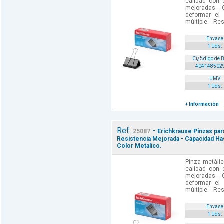
calidad con c
mejoradas. - 
deformar el
múltiple. - Res
Envase
1 Uds.
Cï¿½digo de 
404148502
UMV
1 Uds.
+ Información
Ref.
-
25087
Erichkrause Pinzas par
Resistencia Mejorada - Capacidad Has
Color Metalico.
Pinza metálic
calidad con c
mejoradas. - 
deformar el
múltiple. - Res
Envase
1 Uds.