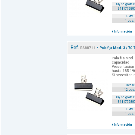
Cï¿½digo de 
841177288
UMV
1 Uds.
+ Información
Ref.
-
ES88711
Pala fija Mod. 3 / 70 
Pala fija Mod.
capacidad
Presentación 
hasta 185-190
Si necesitan 
Envase
12 Uds.
Cï¿½digo de 
841177288
UMV
1 Uds.
+ Información