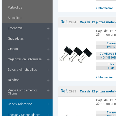
Porta-clips
+ Información
Supaclips
Ref.
-
2984
Caja de 12 pinzas metal
Ergonomia
Caja de 12 p
25mm color n
Grapadoras
Envase
12 Uds.
Grapas
Cï¿½digo de 
404148502
Organizacion Sobremesa
UMV
1 Uds.
Sellos y Almohadillas
+ Información
Taladros
Varios Complementos
Ref.
-
2983
Caja de 12 pinzas metal
Oficina
Caja de 12 p
32mm color n
Corte y Adhesivos
Envase
Escolar y Manualidades