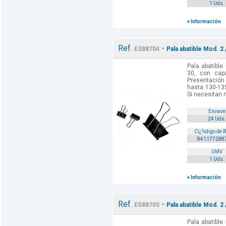
1 Uds.
+ Información
Ref.
-
ES88704
Pala abatible Mod. 2 
Pala abatible
30, con cap
Presentación 
hasta 130-135
Si necesitan 
Envase
24 Uds.
Cï¿½digo de 
841177288
UMV
1 Uds.
+ Información
Ref.
-
ES88705
Pala abatible Mod. 2 
Pala abatible