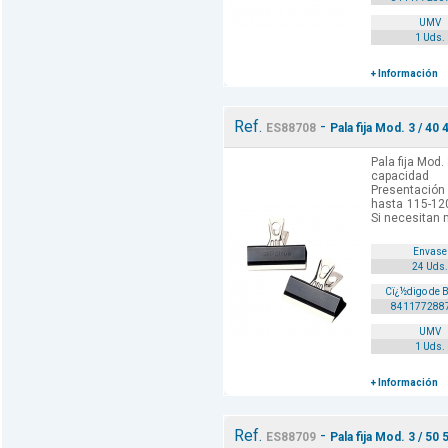
UMV
1 Uds.
+ Información
Ref.
-
ES88708
Pala fija Mod. 3 / 40 
Pala fija Mod.
capacidad
Presentación 
hasta 115-120
Si necesitan 
Envase
24 Uds.
Cï¿½digo de 
841177288
UMV
1 Uds.
+ Información
Ref.
-
ES88709
Pala fija Mod. 3 / 50 