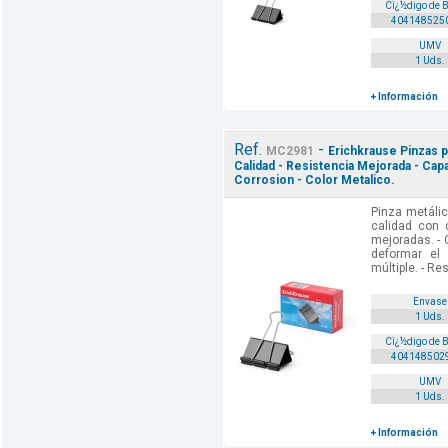
Cï¿½digo de 
404148525
UMV
1 Uds.
+ Información
Ref.
-
MC2981
Erichkrause Pinzas p
Calidad - Resistencia Mejorada - Cap
Corrosion - Color Metalico.
Pinza metálic
calidad con c
mejoradas. - 
deformar el
múltiple. - Res
Envase
1 Uds.
Cï¿½digo de 
404148502
UMV
1 Uds.
+ Información