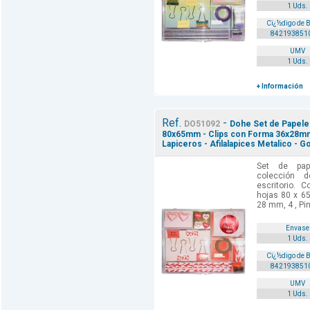
1 Uds.
Cï¿½digo de 
842193851
UMV
1 Uds.
+ Información
Ref.
-
DO51092
Dohe Set de Papeler
80x65mm - Clips con Forma 36x28mm
Lapiceros - Afilalapices Metalico - G
Set de pape
colección 
escritorio. 
hojas 80 x 65
28 mm, 4 , Pi
Envase
1 Uds.
Cï¿½digo de 
842193851
UMV
1 Uds.