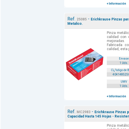
+ Información
Ref.
-
25085
Erichkrause Pinzas par
Metalico.
Pinza metálic
calidad con c
mejoradas.
Fabricada c
calidad, esta 
Envase
1 Uds.
Cï¿½digo de 
404148525
UMV
1 Uds.
+ Información
Ref.
-
MC2983
Erichkrause Pinzas p
Capacidad Hasta 145 Hojas - Resisten
Pinza metálic