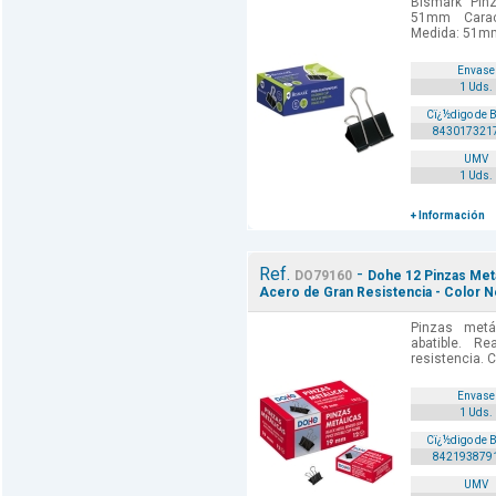
Bismark Pinz
51mm Caract
Medida: 51mm
Envase
1 Uds.
Cï¿½digo de 
843017321
UMV
1 Uds.
+ Información
Ref.
-
DO79160
Dohe 12 Pinzas Meta
Acero de Gran Resistencia - Color N
Pinzas metá
abatible. R
resistencia. C
Envase
1 Uds.
Cï¿½digo de 
842193879
UMV