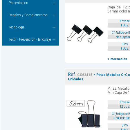
Presentacion
Caja de 12 p
51mm color n
Regalos y Complementos
Envase
1 Uds.
Tecnologia
Cï¿½digo de 
No disponi
Textil - Prevencion - Bricolaje
UMV
1 Uds.
+ Información
Ref.
-
CS63415
Pinza Metalica Q-C
Unidades.
Pinza Metalic
Mm Caja De 1
Envase
12 Uds.
Cï¿½digo de 
570583101
UMV
1 Uds.