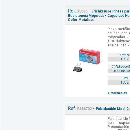
Ref.
-
25086
Erichkrause Pinzas par
Resistencia Mejorada - Capacidad Has
Color Metalico.
Pinza metálic
calidad con c
mejoradas. - 
a su fabrica
alta calidad. -
Envase
1 Uds.
Cï¿½digo de 
404148525
UMV
1 Uds.
+ Información
Ref.
-
ES88702
Pala abatible Mod. 2 
Pala abatible 
con capac
Presentación 