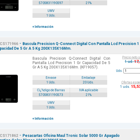
5705831190597
21%
UMV
1 Uds.
+ Información
-
CS171966
Bascula Precision Q-Connect Digital Con Pantalla Lcd Precision 1
pacidad De 5 Gr A 5 Kg 200X135X16Mm.
Precio neto 
Bascula Precision Q-Connect Digital Con
17
1 ud.
Pantalla Lcd Precision 1 Gr Capacidad De 5
Gr A 5 Kg 200X135X16Mm. (KF19057).
Uds.
Envase
Embalaje
Ofertas espe
1 Uds.
20 Uds.
15
,5
1 uds.
Cï¿½digo de Barras
IVA aplicable
5705831190573
21%
UMV
1 Uds.
+ Información
-
CS171862
Pesacartas Oficina Maul Tronic Solar 5000 Gr Apagado