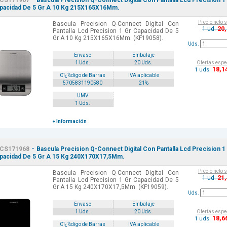
CS171967
Bascula Precision Q-Connect Digital Con Pantalla Lcd Precision 1
pacidad De 5 Gr A 10 Kg 215X165X16Mm.
Precio neto 
Bascula Precision Q-Connect Digital Con
20
1 ud.
Pantalla Lcd Precision 1 Gr Capacidad De 5
Gr A 10 Kg 215X165X16Mm. (KF19058).
Uds.
Envase
Embalaje
Ofertas espe
1 Uds.
20 Uds.
18
,1
1 uds.
Cï¿½digo de Barras
IVA aplicable
5705831190580
21%
UMV
1 Uds.
+ Información
-
CS171968
Bascula Precision Q-Connect Digital Con Pantalla Lcd Precision 1
pacidad De 5 Gr A 15 Kg 240X170X17,5Mm.
Precio neto 
Bascula Precision Q-Connect Digital Con
21
1 ud.
Pantalla Lcd Precision 1 Gr Capacidad De 5
Gr A 15 Kg 240X170X17,5Mm. (KF19059).
Uds.
Envase
Embalaje
Ofertas espe
1 Uds.
20 Uds.
18
,6
1 uds.
Cï¿½digo de Barras
IVA aplicable