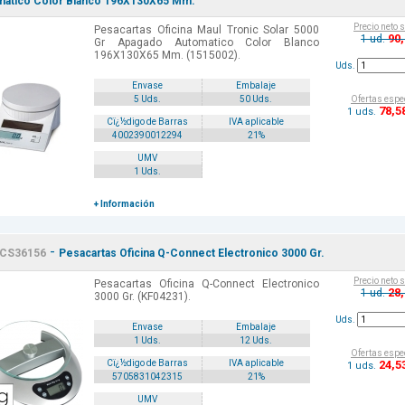
atico Color Blanco 196X130X65 Mm.
Precio neto 
Pesacartas Oficina Maul Tronic Solar 5000
90
1 ud.
Gr Apagado Automatico Color Blanco
196X130X65 Mm. (1515002).
Uds.
Envase
Embalaje
Ofertas espe
5 Uds.
50 Uds.
78
,5
1 uds.
Cï¿½digo de Barras
IVA aplicable
4002390012294
21%
UMV
1 Uds.
+ Información
-
CS36156
Pesacartas Oficina Q-Connect Electronico 3000 Gr.
Precio neto 
Pesacartas Oficina Q-Connect Electronico
28
1 ud.
3000 Gr. (KF04231).
Uds.
Envase
Embalaje
1 Uds.
12 Uds.
Ofertas espe
24
,5
Cï¿½digo de Barras
IVA aplicable
1 uds.
5705831042315
21%
UMV