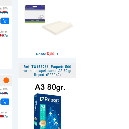
sin IVA
,179
€
ciales
84
€/u
0
,801
Desde
€
Ref. TO153966
- Paquete 500
hojas de papel blanco A3 80 gr.
Report. (RE8042)
sin IVA
,158
€
ciales
38
€/u