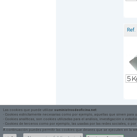
Ref.
Las cookies que puede utilizar
suministrosdeoficina.net
:
- Cookies estrictamente necesarias como por ejemplo, aquellas que sirven para 
- Cookies analíticas, son cookies utilizadas para el análisis, investigación o esta
- Cookies de terceros como por ejemplo, las usadas por las redes sociales, o
A continuación puedes permitir las cookies que desees que se ejecuten en la web