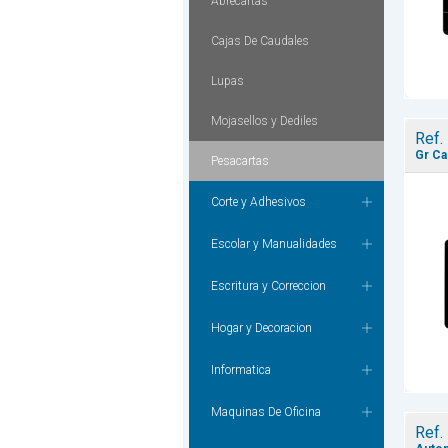
Abrecartas
Cajas De Caudales
Lupas
Mojasellos y Dediles
Ref.
Gr Ca
Pesacartas
Corte y Adhesivos
Escolar y Manualidades
Escritura y Correccion
Hogar y Decoracion
Informatica
Maquinas De Oficina
Ref.