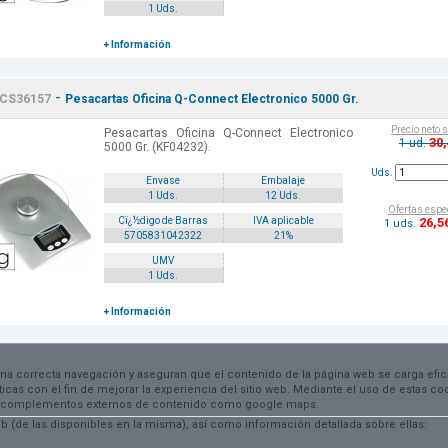
1 Uds.
+ Información
-
CS36157
Pesacartas Oficina Q-Connect Electronico 5000 Gr.
Precio neto 
Pesacartas Oficina Q-Connect Electronico
30
1 ud.
5000 Gr. (KF04232).
Uds.
Envase
Embalaje
1 Uds.
12 Uds.
Ofertas espe
26
,5
Cï¿½digo de Barras
IVA aplicable
1 uds.
5705831042322
21%
UMV
1 Uds.
+ Información
una correcta navegación y aseguran que el contenido de la página web se carga efi
dísticas con el fin de mejorar la experiencia del sitio web. Mediante el uso de estas 
 por complementos externos de contenido como google maps.
 (de las disponibles en la misma), así como información detallada sobre ellas:
ATRÁS