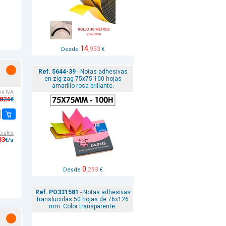
14
,953
Desde
€
Ref. 5644-39
- Notas adhesivas
en zig-zag 75x75 100 hojas
amarillo-rosa brillante.
sin IVA
,824
€
ciales
33
€/u
0
,293
Desde
€
Ref. PO331581
- Notas adhesivas
translucidas 50 hojas de 76x126
mm. Color transparente.