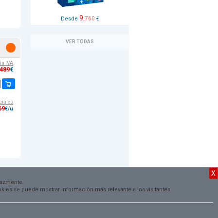
9
,760
Desde
€
VER TODAS
sin IVA
,489
€
ciales
69
€/u
X
cazmente.
cookies se puede mostrar información más relevante a los visitantes.