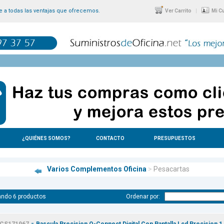
 a todas las ventajas que ofrecemos.
|
Ver Carrito
Mi C
¿QUIÉNES SOMOS?
CONTACTO
PRESUPUESTOS
Varios Complementos Oficina
>
Pesacartas
ndo 6 productos
Ordenar por:
-