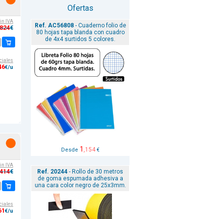
Ofertas
sin IVA
Ref. AC56808
- Cuaderno folio de
,824
€
80 hojas tapa blanda con cuadro
de 4x4 surtidos 5 colores.
ciales
46
€/u
1
,154
Desde
€
sin IVA
,414
Ref. 20244
- Rollo de 30 metros
€
de goma espumada adhesiva a
una cara color negro de 25x3mm.
ciales
61
€/u