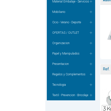
Autom
Material Embalaje - Servicios
Mobiliario
Ocio - Verano - Deporte
OFERTAS / OUTLET
Organizacion
Papel y Manipulados
Presentacion
Ref.
Regalos y Complementos
Tecnologia
Textil - Prevencion - Bricolaje