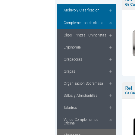
Gr Ca
Archivo y Clasificacion
Complementos de oficina
Clips - Pinzas - Chinchetas
Ergonomia
Grapadoras
Grapas
Organizacion Sobremesa
Ref.
Gr Ca
Sellos y Almohadillas
Taladros
Varios Complementos
Oficina