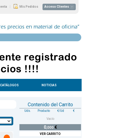
|
uenta
Mis Pedidos
Acceso Clientes
CATÁLOGOS
NOTICIAS
Contenido del Carrito
Uds.
Producto
€/Ud
€
Vacío
0
€
,000
VER CARRITO