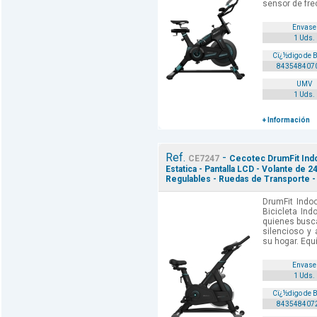
sensor de fre
Envase
1 Uds.
Cï¿½digo de 
843548407
UMV
1 Uds.
+ Información
Ref.
-
CE7247
Cecotec DrumFit Indo
Estatica - Pantalla LCD - Volante de 24
Regulables - Ruedas de Transporte -
DrumFit Indo
Bicicleta Ind
quienes busc
silencioso y
su hogar. Equ
Envase
1 Uds.
Cï¿½digo de 
843548407