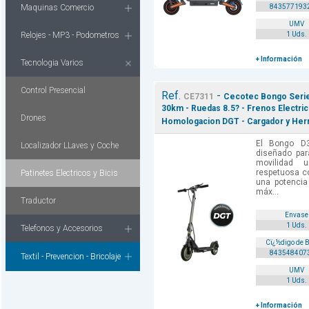
Maquinas Comercio
843577193
UMV
Relojes - MP3 - Podometros
1 Uds.
+ Información
Tecnologia Varios
Control Presencial
Ref.
-
CE7311
Cecotec Bongo Serie 
30km - Ruedas 8.5? - Frenos Electric
Drones
Homologacion DGT - Cargador y Herr
El Bongo D3
Localizador LLaves y Coche
diseñado par
movilidad u
respetuosa c
Patinetes Electricos y Bicis
una potenci
máx...
Traductor
Envase
1 Uds.
Telefonos y Accesorios
Cï¿½digo de 
843548407
Textil - Prevencion - Bricolaje
UMV
1 Uds.
+ Información