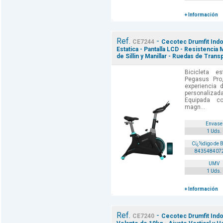
+ Información
Ref.
-
CE7244
Cecotec Drumfit Ind
Estatica - Pantalla LCD - Resistencia 
de Sillin y Manillar - Ruedas de Tran
Bicicleta e
Pegasus Pro
experiencia 
personalizada
Equipada c
magn...
Envase
1 Uds.
Cï¿½digo de 
843548407
UMV
1 Uds.
+ Información
Ref.
-
CE7240
Cecotec Drumfit Indoo