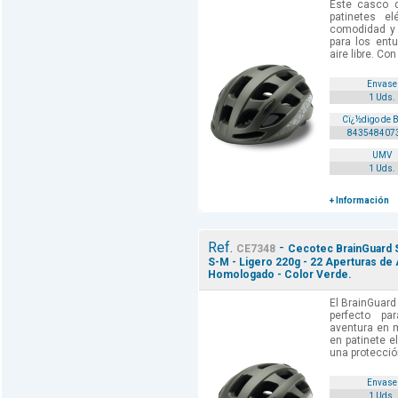
Este casco d
patinetes el
comodidad y 
para los entu
aire libre. Co
Envase
1 Uds.
Cï¿½digo de 
843548407
UMV
1 Uds.
+ Información
Ref.
-
CE7348
Cecotec BrainGuard Sp
S-M - Ligero 220g - 22 Aperturas de
Homologado - Color Verde.
El BrainGuard
perfecto pa
aventura en m
en patinete e
una protecció
Envase
1 Uds.