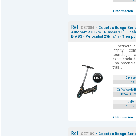
1 Uds.
+ Información
Ref.
-
CE7304
Cecotec Bongo Serie S
Autonomia 30km - Ruedas 10" Tubele
E-ABS - Velocidad 25km / h - Tiempo
El patinete 
Infinity c
tecnología 
experiencia d
una potenci
tras...
Envase
1 Uds.
Cï¿½digo de 
843548407
UMV
1 Uds.
+ Información
Ref.
-
CE7109
Cecotec Bongo Serie 