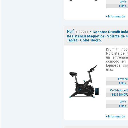
UMV
1 Uds.
+ Información
Ref.
-
CE7211
Cecotec Drumfit Indo
Resistencia Magnetica - Volante de 
Tablet - Color Negro.
Drumfit In
bicicleta de i
un entrenami
cómodo en 
Equipada co
ma...
Envase
1 Uds.
Cï¿½digo de 
843548407
UMV
1 Uds.
+ Información