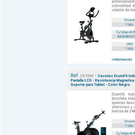
entrenamient
comodidad d
volante de ine
Envase
1 Uds.
Cï¿½digo de 
843548407
UMV
1 Uds.
+ Información
Ref.
-
CE7000
Cecotec DrumFit Indo
Pantalla LCD - Resistencia Magnetica - 
Soporte para Tablet - Color Negro.
DrumFit In
Bicicleta Ind
quienes busca
silencioso y
inercia de 24
Envase
1 Uds.
Cï¿½digo de 