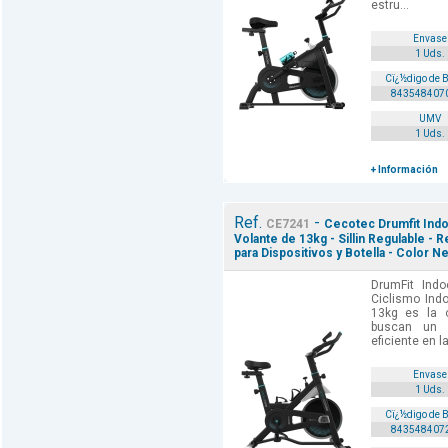
estru...
Envase
1 Uds.
Cï¿½digo de 
843548407
UMV
1 Uds.
+ Información
Ref.
-
CE7241
Cecotec Drumfit Indoo
Volante de 13kg - Sillin Regulable - 
para Dispositivos y Botella - Color N
DrumFit Ind
Ciclismo Ind
13kg es la o
buscan un e
eficiente en l
Envase
1 Uds.
Cï¿½digo de 
843548407