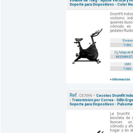
Volante de 10kg - Ajuste Vertical y Ho
Soporte para Dispositivos - Color Ne
DrumFit Indoo
ciclismo in
quienes busca
cómodo en 
pedaleo fluido
Envase
1 Uds.
Cï¿½digo de 
843548407
UMV
1 Uds.
+ Información
Ref.
-
CE7096
Cecotec Drumfit Indoo
- Transmision por Correa - Sillin Erg
Soporte para Dispositivos - Pulsome
La DrumFit
bicicleta de 
buscan un 
cómodo y efe
hogar o en e