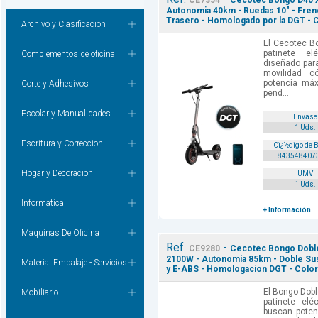
CE7354
Cecotec Bongo D40 XL
Autonomia 40km - Ruedas 10" - Freno
Trasero - Homologado por la DGT - C
Archivo y Clasificacion
El Cecotec B
patinete el
Complementos de oficina
diseñado para
movilidad 
potencia má
Corte y Adhesivos
pend...
Escolar y Manualidades
Envase
1 Uds.
Escritura y Correccion
Cï¿½digo de 
843548407
Hogar y Decoracion
UMV
1 Uds.
Informatica
+ Información
Maquinas De Oficina
Ref.
-
CE9280
Cecotec Bongo Doble 
2100W - Autonomia 85km - Doble Sus
Material Embalaje - Servicios
y E-ABS - Homologacion DGT - Color 
El Bongo Dobl
Mobiliario
patinete eléc
buscan poten