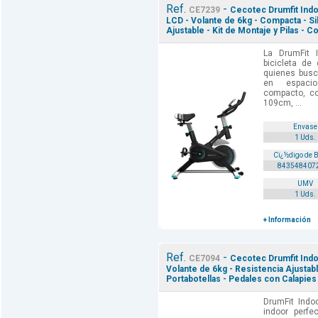
Ref.
-
CE7239
Cecotec Drumfit Indoo
LCD - Volante de 6kg - Compacta - Sill
Ajustable - Kit de Montaje y Pilas - C
La DrumFit 
bicicleta de 
quienes busc
en espaci
compacto, c
109cm, ...
Envase
1 Uds.
Cï¿½digo de 
843548407
UMV
1 Uds.
+ Información
Ref.
-
CE7094
Cecotec Drumfit Indoor
Volante de 6kg - Resistencia Ajustabl
Portabotellas - Pedales con Calapies
DrumFit Indoo
indoor perf