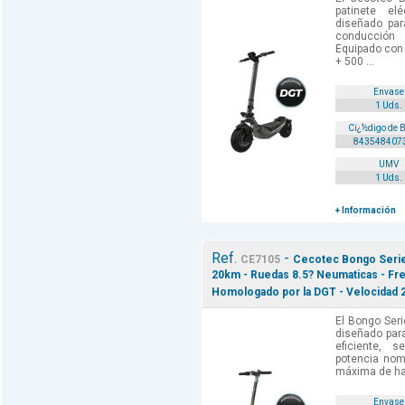
patinete el
diseñado par
conducció
Equipado con
+ 500 ...
Envase
1 Uds.
Cï¿½digo de 
843548407
UMV
1 Uds.
+ Información
Ref.
-
CE7105
Cecotec Bongo Serie 
20km - Ruedas 8.5? Neumaticas - Fre
Homologado por la DGT - Velocidad 2
El Bongo Seri
diseñado para
eficiente,
potencia nom
máxima de has
Envase