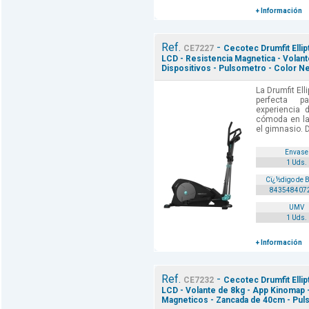
+ Información
Ref.
-
CE7227
Cecotec Drumfit Ellipt
LCD - Resistencia Magnetica - Volan
Dispositivos - Pulsometro - Color N
La Drumfit Ell
perfecta 
experiencia 
cómoda en la
el gimnasio. 
Envase
1 Uds.
Cï¿½digo de 
843548407
UMV
1 Uds.
+ Información
Ref.
-
CE7232
Cecotec Drumfit Ellipt
LCD - Volante de 8kg - App Kinomap -
Magneticos - Zancada de 40cm - Pul