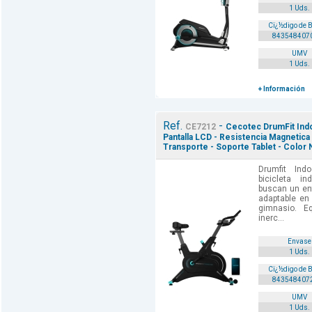
1 Uds.
Cï¿½digo de 
843548407
UMV
1 Uds.
+ Información
Ref.
-
CE7212
Cecotec DrumFit Indo
Pantalla LCD - Resistencia Magnetica
Transporte - Soporte Tablet - Color 
Drumfit In
bicicleta i
buscan un ent
adaptable en
gimnasio. E
inerc...
Envase
1 Uds.
Cï¿½digo de 
843548407
UMV
1 Uds.