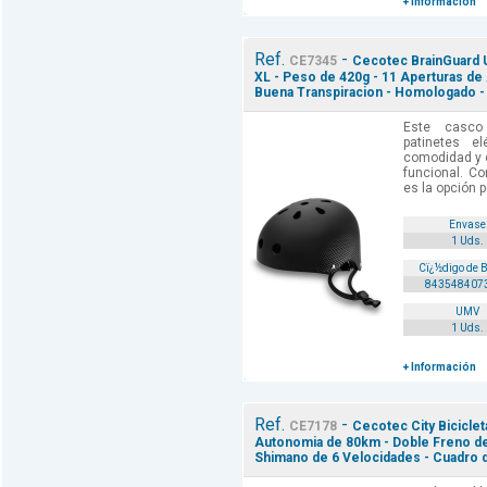
+ Información
Ref.
-
CE7345
Cecotec BrainGuard Ur
XL - Peso de 420g - 11 Aperturas de 
Buena Transpiracion - Homologado -
Este casco
patinetes el
comodidad y e
funcional. C
es la opción p
Envase
1 Uds.
Cï¿½digo de 
843548407
UMV
1 Uds.
+ Información
Ref.
-
CE7178
Cecotec City Biciclet
Autonomia de 80km - Doble Freno de
Shimano de 6 Velocidades - Cuadro d