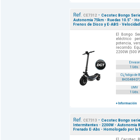
Ref.
-
CE7312
Cecotec Bongo Serie 
Autonomia 75km - Ruedas 10.5" - Ho
Frenos de Disco y E-ABS - Velocidad 
El Bongo Ser
eléctrico p
potencia, ver
recorrido. E
2200W (500 W
Envase
1 Uds.
Cï¿½digo de 
843548407
UMV
1 Uds.
+ Información
Ref.
-
CE7313
Cecotec Bongo serie 
Intermitentes - 2200W - Autonomia 8
Frenado E-Abs - Homologado por la D
El Cecotec 