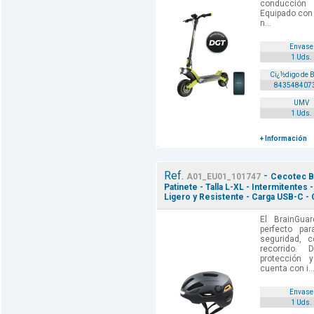
conducción 
Equipado con
n...
Envase
1 Uds.
Cï¿½digo de 
843548407
UMV
1 Uds.
+ Información
Ref.
-
A01_EU01_101747
Cecotec Br
Patinete - Talla L-XL - Intermitentes -
Ligero y Resistente - Carga USB-C - 
El BrainGua
perfecto pa
seguridad, 
recorrido.
protección y
cuenta con i..
Envase
1 Uds.