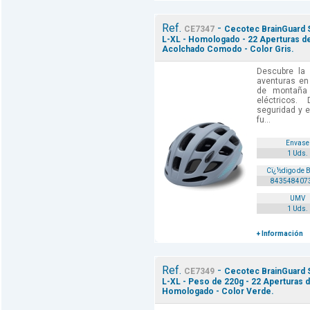
Ref.
-
CE7347
Cecotec BrainGuard Sp
L-XL - Homologado - 22 Aperturas de 
Acolchado Comodo - Color Gris.
Descubre la 
aventuras e
de montaña 
eléctricos
seguridad y e
fu...
Envase
1 Uds.
Cï¿½digo de 
843548407
UMV
1 Uds.
+ Información
Ref.
-
CE7349
Cecotec BrainGuard Sp
L-XL - Peso de 220g - 22 Aperturas d
Homologado - Color Verde.