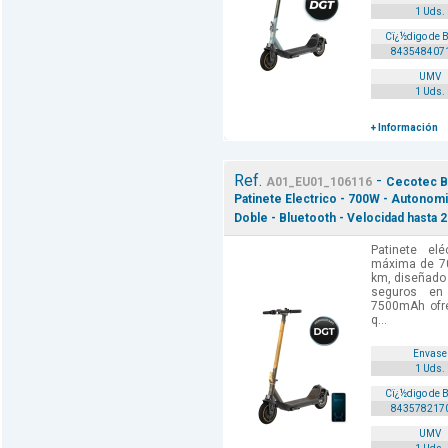
1 Uds.
Cï¿½digo de 
843548407
UMV
1 Uds.
+ Información
Ref.
-
A01_EU01_106116
Cecotec B
Patinete Electrico - 700W - Autonomi
Doble - Bluetooth - Velocidad hasta 2
Patinete el
máxima de 7
km, diseñado 
seguros en
7500mAh ofre
q...
Envase
1 Uds.
Cï¿½digo de 
843578217
UMV