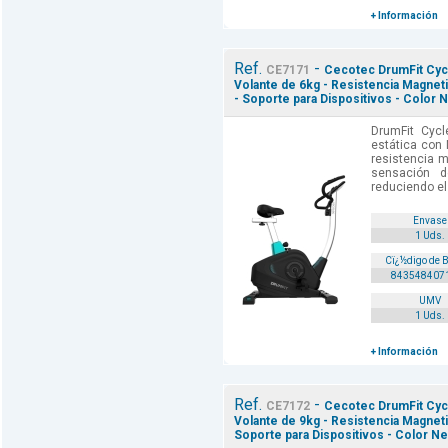
+ Información
Ref.
-
CE7171
Cecotec DrumFit Cycl
Volante de 6kg - Resistencia Magnetica
- Soporte para Dispositivos - Color 
DrumFit Cycl
estática con
resistencia 
sensación d
reduciendo el
Envase
1 Uds.
Cï¿½digo de 
843548407
UMV
1 Uds.
+ Información
Ref.
-
CE7172
Cecotec DrumFit Cycle
Volante de 9kg - Resistencia Magnetica
Soporte para Dispositivos - Color Ne