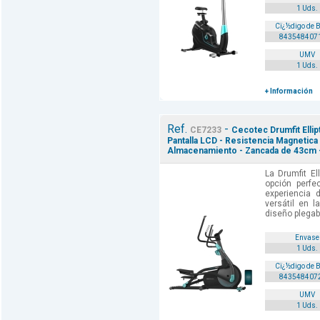
1 Uds.
Cï¿½digo de 
843548407
UMV
1 Uds.
+ Información
Ref.
-
CE7233
Cecotec Drumfit Ellipt
Pantalla LCD - Resistencia Magnetica
Almacenamiento - Zancada de 43cm -
La Drumfit El
opción perfe
experiencia 
versátil en 
diseño plegabl
Envase
1 Uds.
Cï¿½digo de 
843548407
UMV
1 Uds.