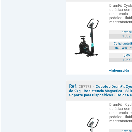
DrumFit Cycl
estática con
resistenci
pedaleo flui
mantenimiento.
Envase
1 Uds.
Cï¿½digo de 
843548407
UMV
1 Uds.
+ Información
Ref.
-
CE7173
Cecotec DrumFit Cycle
de 9kg - Resistencia Magnetica - Silli
Soporte para Dispositivos - Color Ne
DrumFit Cyc
estática con
resistencia 
pedaleo flui
mantenimiento.
Envase