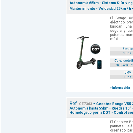
Autonomia 65km - Sistema S-Driving -
Mantenimiento - Velocidad 25km / h 
El Bongo X6
eléctrico pr
buscan una 
segura y co
potencia nom
máxi...
Envase
1 Uds.
Cï¿½digo de 
843548407
UMV
1 Uds.
+ Información
Ref.
-
CE7363
Cecotec Bongo V55 2x
Autonomia hasta 55km - Ruedas 10" -
Homologado por la DGT - Control con
El Cecotec B
patinete el
diseñado par