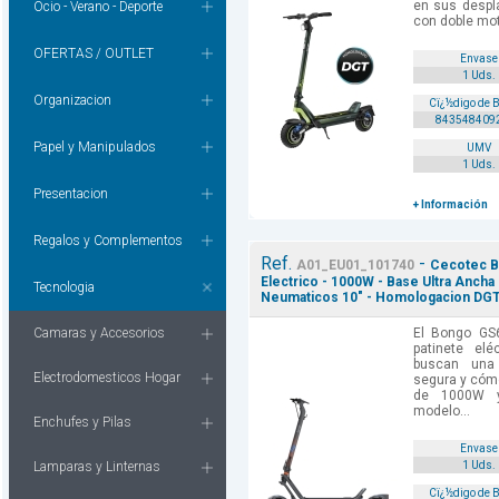
en sus despl
Ocio - Verano - Deporte
con doble mot
OFERTAS / OUTLET
Envase
1 Uds.
Organizacion
Cï¿½digo de 
843548409
Papel y Manipulados
UMV
1 Uds.
Presentacion
+ Información
Regalos y Complementos
Ref.
-
A01_EU01_101740
Cecotec B
Electrico - 1000W - Base Ultra Anch
Tecnologia
Neumaticos 10" - Homologacion DGT 
Camaras y Accesorios
El Bongo GS
patinete elé
buscan una 
Electrodomesticos Hogar
segura y cóm
de 1000W y
modelo...
Enchufes y Pilas
Envase
Lamparas y Linternas
1 Uds.
Cï¿½digo de 