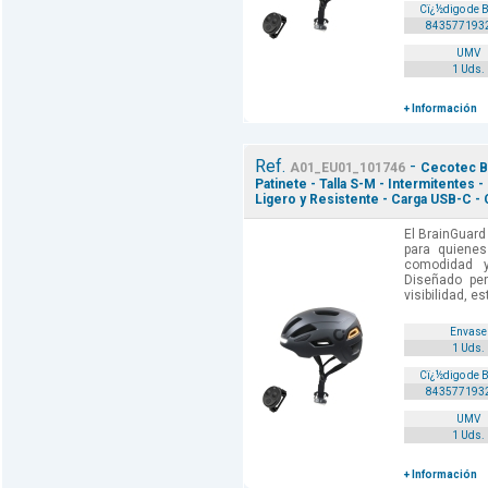
Cï¿½digo de 
843577193
UMV
1 Uds.
+ Información
Ref.
-
A01_EU01_101746
Cecotec Br
Patinete - Talla S-M - Intermitentes -
Ligero y Resistente - Carga USB-C - 
El BrainGuard
para quienes
comodidad y
Diseñado pen
visibilidad, e
Envase
1 Uds.
Cï¿½digo de 
843577193
UMV
1 Uds.
+ Información