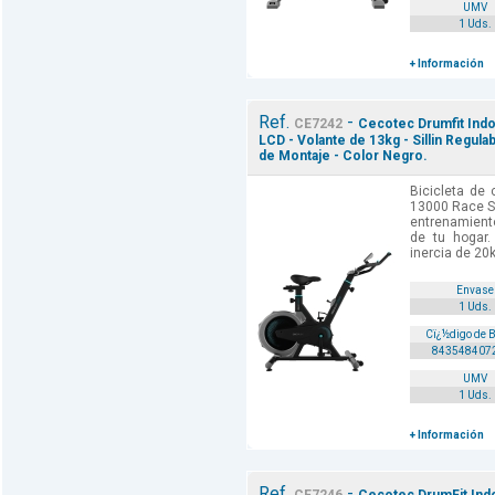
UMV
1 Uds.
+ Información
Ref.
-
CE7242
Cecotec Drumfit Indoo
LCD - Volante de 13kg - Sillin Regulab
de Montaje - Color Negro.
Bicicleta de 
13000 Race Sp
entrenamient
de tu hogar.
inercia de 20k
Envase
1 Uds.
Cï¿½digo de 
843548407
UMV
1 Uds.
+ Información
Ref.
-