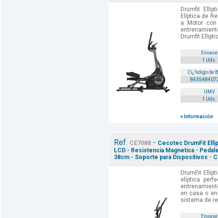
Drumfit Ellip
Elíptica de R
a Motor con
entrenamien
Drumfit Ellipti
Envase
1 Uds.
Cï¿½digo de 
843548407
UMV
1 Uds.
+ Información
Ref.
-
CE7088
Cecotec DrumFit Ellipti
LCD - Resistencia Magnetica - Pedale
38cm - Soporte para Dispositivos - 
DrumFit Ellipt
elíptica per
entrenamiento
en casa o en
sistema de re
Envase