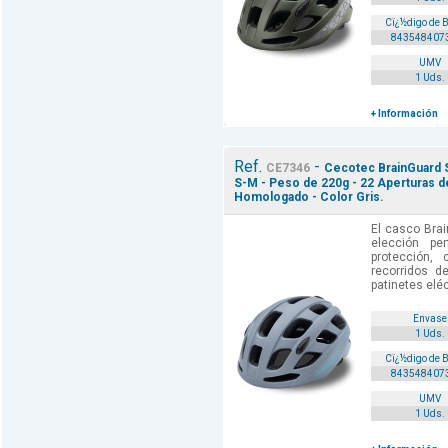
Cï¿½digo de 
843548407
UMV
1 Uds.
+ Información
Ref.
-
CE7346
Cecotec BrainGuard Sp
S-M - Peso de 220g - 22 Aperturas d
Homologado - Color Gris.
El casco Brai
elección pe
protección,
recorridos d
patinetes elé
Envase
1 Uds.
Cï¿½digo de 
843548407
UMV
1 Uds.