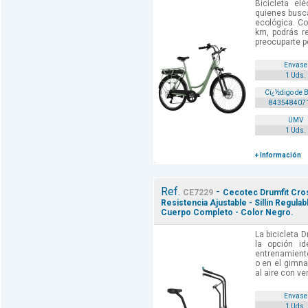
Bicicleta elé
quienes busca
ecológica. C
km, podrás re
preocuparte po
Envase
1 Uds.
Cï¿½digo de 
843548407
UMV
1 Uds.
+ Información
Ref.
-
CE7229
Cecotec Drumfit CrossF
Resistencia Ajustable - Sillin Regula
Cuerpo Completo - Color Negro.
La bicicleta 
la opción i
entrenamient
o en el gimna
al aire con ven
Envase
1 Uds.