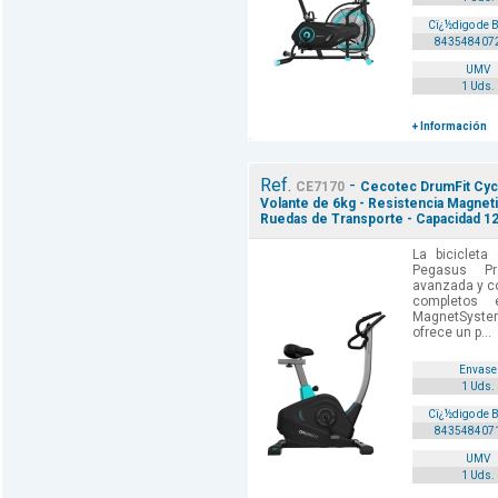
Cï¿½digo de 
843548407
UMV
1 Uds.
+ Información
Ref.
-
CE7170
Cecotec DrumFit Cycl
Volante de 6kg - Resistencia Magnetica
Ruedas de Transporte - Capacidad 12
La bicicleta
Pegasus P
avanzada y c
completos 
MagnetSyste
ofrece un p...
Envase
1 Uds.
Cï¿½digo de 
843548407
UMV
1 Uds.