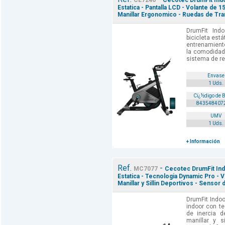
CE7246
Cecotec DrumFit Indo
Estatica - Pantalla LCD - Volante de 1
Manillar Ergonomico - Ruedas de Tra
DrumFit Ind
bicicleta está
entrenamiento
la comodidad
sistema de re
Envase
1 Uds.
Cï¿½digo de 
843548407
UMV
1 Uds.
+ Información
Ref.
-
MC7077
Cecotec DrumFit Ind
Estatica - Tecnologia Dynamic Pro - V
Manillar y Sillin Deportivos - Sensor
DrumFit Indo
indoor con te
de inercia d
manillar y si