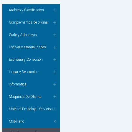
Archivo y Clasificacion
Complementos de oficina
Corte y Adhesivos
Escolar y Manualidades
Escritura y Correccion
Hogar y Decoracion
Informatica
Maquinas De Oficina
Material Embalaje - Servicios
Mobiliario