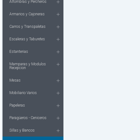
Alfombras y Percheros
Armarios y Cajoneras
Carros y Transpaletas
Escaleras y Taburetes
Estanterias
Mamparas y Modulos
Recepcion
Mesas
Mobiliario Varios
Papeleras
Paragüeros - Ceniceros
Sillas y Bancos