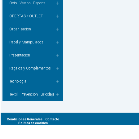
Ocio - Verano - Deporte
OFERTAS / OUTLET
Organizacion
Papel y Manipulados
Presentacion
Regalos y Complementos
Tecnologia
Textil - Prevencion - Bricolaje
|
Condiciones Generales
Contacto
Política de cookies