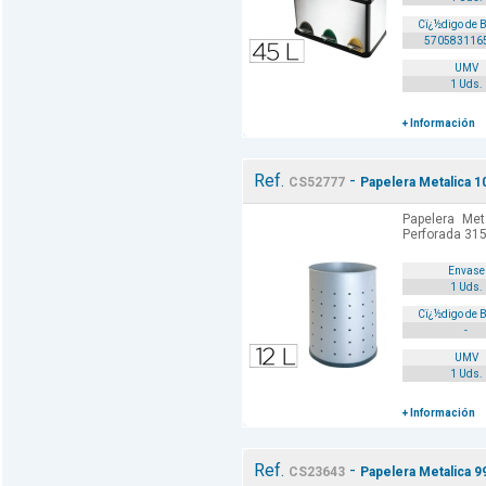
Cï¿½digo de 
570583116
UMV
1 Uds.
+ Información
Ref.
-
CS52777
Papelera Metalica 1
Papelera Met
Perforada 315
Envase
1 Uds.
Cï¿½digo de 
-
UMV
1 Uds.
+ Información
Ref.
-
CS23643
Papelera Metalica 