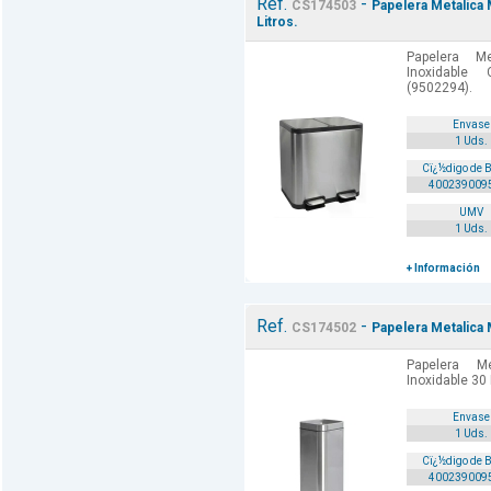
Ref.
-
CS174503
Papelera Metalica 
Litros.
Papelera M
Inoxidable
(9502294).
Envase
1 Uds.
Cï¿½digo de 
400239009
UMV
1 Uds.
+ Información
Ref.
-
CS174502
Papelera Metalica 
Papelera M
Inoxidable 30 
Envase
1 Uds.
Cï¿½digo de 
400239009