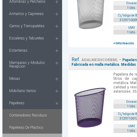
Alfombras y Percheros
Envase
1 Uds.
Armarios y Cajoneras
Cï¿½digo de 
312971000
Carros y Transpaletas
UMV
1 Uds.
Escaleras y Taburetes
+ Información
Estanterias
Ref.
-
ADALMESHCORBML
Papelera
Mamparas y Modulos
Fabricada en malla metálica. Medida
Recepcion
Papelera de r
Mesas
litros de ca
metálica. Mate
calidad y res
Mobiliario Varios
exteriores: 3
Envase
Papeleras
1 Uds.
Cï¿½digo de 
Contenedores Residuos
312971001
UMV
Papeleras De Plastico
1 Uds.