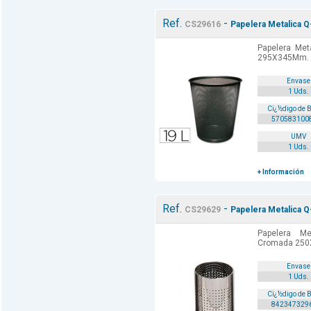
Ref.
-
CS29616
Papelera Metalica 
Papelera Met
295X345Mm. 
Envase
1 Uds.
Cï¿½digo de 
570583100
UMV
1 Uds.
+ Información
Ref.
-
CS29629
Papelera Metalica 
Papelera Me
Cromada 250X
Envase
1 Uds.
Cï¿½digo de 
842347329