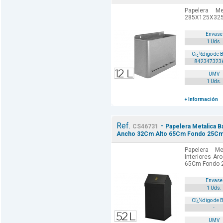
Papelera M
285X125X325 
Envase
1 Uds.
Cï¿½digo de 
842347323
UMV
1 Uds.
+ Información
Ref.
-
CS46731
Papelera Metalica B
Ancho 32Cm Alto 65Cm Fondo 25Cm 
Papelera Me
Interiores Ar
65Cm Fondo 2
Envase
1 Uds.
Cï¿½digo de 
-
UMV