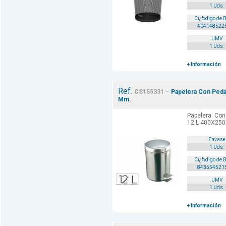
1 Uds.
Cï¿½digo de 
404148522
UMV
1 Uds.
+ Información
Ref.
-
CS155331
Papelera Con Pedal
Mm.
Papelera Con 
12 L 400X250
Envase
1 Uds.
Cï¿½digo de 
843554521
UMV
1 Uds.
+ Información