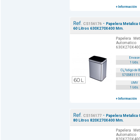
+ Información
Ref.
-
CS156176
Papelera Metalica
60 Litros 630X270X400 Mm.
Papelera Me
Automatic
630X270X400
Envase
1 Uds.
Cï¿½digo de 
570583111
UMV
1 Uds.
+ Información
Ref.
-
CS156177
Papelera Metalica
80 Litros 820X270X400 Mm.
Papelera Me
Automatic
820X270X400