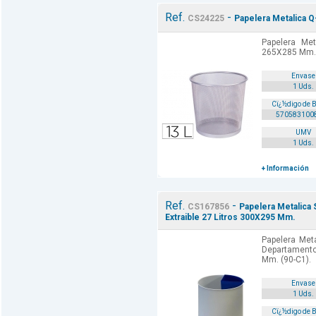
Ref.
-
CS24225
Papelera Metalica Q
Papelera Met
265X285 Mm. 
Envase
1 Uds.
Cï¿½digo de 
570583100
UMV
1 Uds.
+ Información
Ref.
-
CS167856
Papelera Metalica 
Extraible 27 Litros 300X295 Mm.
Papelera Meta
Departamento
Mm. (90-C1).
Envase
1 Uds.
Cï¿½digo de 