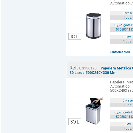
Automatico Ca
Envase
1 Uds.
Cï¿½digo de 
570583111
UMV
1 Uds.
+ Información
Ref.
-
CS156175
Papelera Metalica
30 Litros 500X240X330 Mm.
Papelera Me
Automatic
500X240X330
Envase
1 Uds.
Cï¿½digo de 
570583111
UMV
1 Uds.