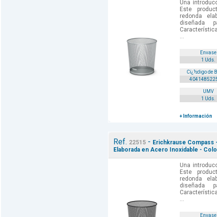
Una introducc
Este produ
redonda ela
diseñada pa
Característic
...
Envase
1 Uds.
Cï¿½digo de 
404148522
UMV
1 Uds.
+ Información
Ref.
-
22515
Erichkrause Compass -
Elaborada en Acero Inoxidable - Col
Una introducc
Este produ
redonda ela
diseñada pa
Característic
...
Envase