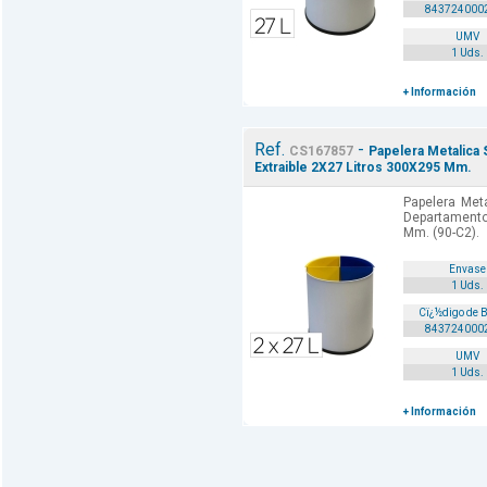
843724000
UMV
1 Uds.
+ Información
Ref.
-
CS167857
Papelera Metalica 
Extraible 2X27 Litros 300X295 Mm.
Papelera Meta
Departamento 
Mm. (90-C2).
Envase
1 Uds.
Cï¿½digo de 
843724000
UMV
1 Uds.
+ Información