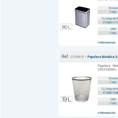
Envase
1 Uds.
Cï¿½digo de 
570583111
UMV
1 Uds.
+ Información
Ref.
-
CS29615
Papelera Metalica Q
Papelera Met
295X345Mm. 
Envase
1 Uds.
Cï¿½digo de 
570583100
UMV
1 Uds.
+ Información