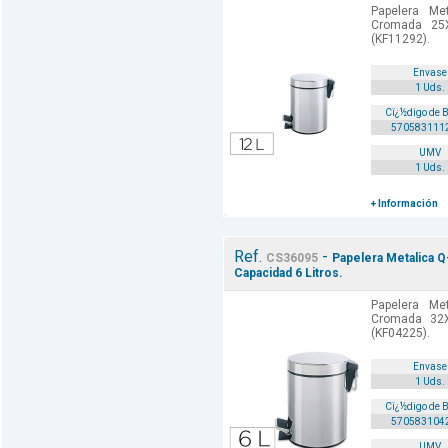
Papelera Me
Cromada 25X
(KF11292).
Envase
1 Uds.
Cï¿½digo de 
570583111
UMV
1 Uds.
+ Información
Ref.
-
CS36095
Papelera Metalica 
Capacidad 6 Litros.
Papelera Me
Cromada 32X
(KF04225).
Envase
1 Uds.
Cï¿½digo de 
570583104
UMV