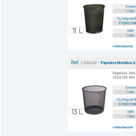
Envase
1 Uds.
Cï¿½digo de 
570583100
UMV
1 Uds.
+ Información
Ref.
-
CS24224
Papelera Metalica 
Papelera Met
265X285 Mm. 
Envase
1 Uds.
Cï¿½digo de 
570583100
UMV
1 Uds.
+ Información