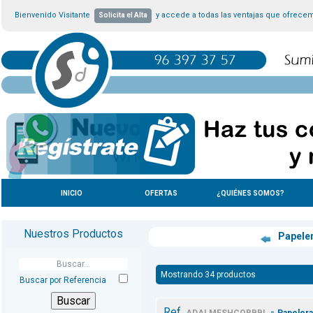
Bienvenido Visitante
y accede a todas las ventajas que ofrece
Solicita el Alta
INICIO
OFERTAS
¿QUIÉNES SOMOS?
Nuestros Productos
Papele
Mostrando 34 productos
Buscar por Referencia
Ref.
-