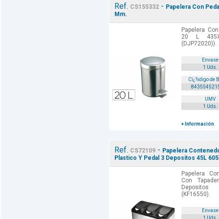
Ref.
-
CS155332
Papelera Con Pedal
Mm.
Papelera Con 
20 L 435X
(DJP72020)).
Envase
1 Uds.
Cï¿½digo de 
843554521
UMV
1 Uds.
+ Información
Ref.
-
CS72109
Papelera Contenedo
Plastico Y Pedal 3 Depositos 45L 6
Papelera Co
Con Tapade
Depositos
(KF16550).
Envase
1 Uds.