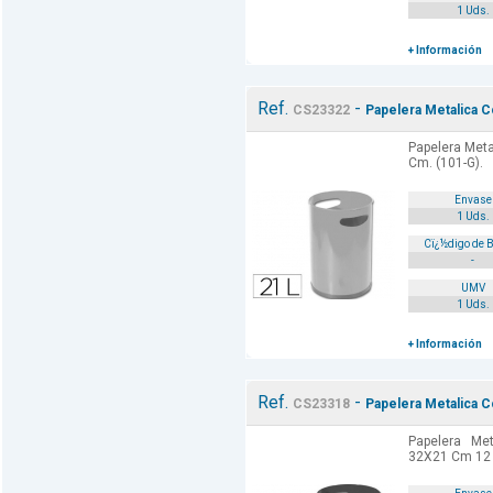
1 Uds.
+ Información
Ref.
-
CS23322
Papelera Metalica 
Papelera Met
Cm. (101-G).
Envase
1 Uds.
Cï¿½digo de 
-
UMV
1 Uds.
+ Información
Ref.
-
CS23318
Papelera Metalica C
Papelera Me
32X21 Cm 12 L