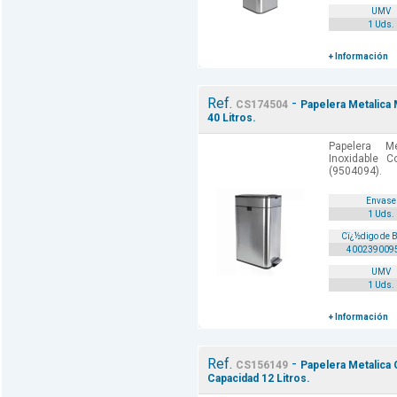
UMV
1 Uds.
+ Información
Ref.
-
CS174504
Papelera Metalica 
40 Litros.
Papelera M
Inoxidable C
(9504094).
Envase
1 Uds.
Cï¿½digo de 
400239009
UMV
1 Uds.
+ Información
Ref.
-
CS156149
Papelera Metalic
Capacidad 12 Litros.