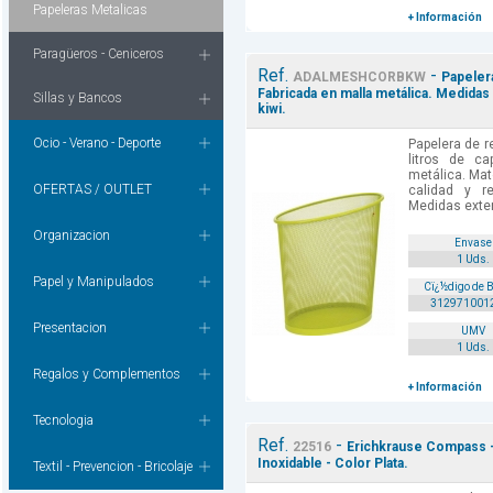
Papeleras Metalicas
+ Información
Paragüeros - Ceniceros
Ref.
-
ADALMESHCORBKW
Papelera
Fabricada en malla metálica. Medida
Sillas y Bancos
kiwi.
Ocio - Verano - Deporte
Papelera de r
litros de ca
metálica. Mate
OFERTAS / OUTLET
calidad y re
Medidas exter
Organizacion
Envase
1 Uds.
Papel y Manipulados
Cï¿½digo de 
312971001
Presentacion
UMV
1 Uds.
Regalos y Complementos
+ Información
Tecnologia
Ref.
-
22516
Erichkrause Compass -
Inoxidable - Color Plata.
Textil - Prevencion - Bricolaje