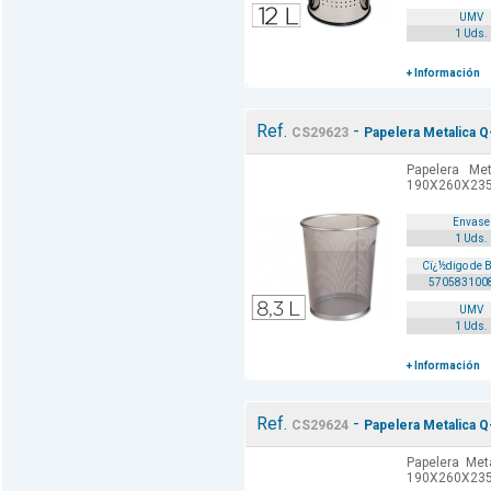
UMV
1 Uds.
+ Información
Ref.
-
CS29623
Papelera Metalica 
Papelera Met
190X260X235
Envase
1 Uds.
Cï¿½digo de 
570583100
UMV
1 Uds.
+ Información
Ref.
-
CS29624
Papelera Metalica 
Papelera Met
190X260X235