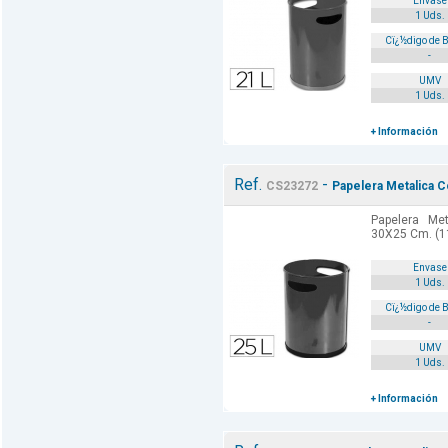
Envase
1 Uds.
Cï¿½digo de 
-
UMV
1 Uds.
+ Información
Ref.
-
CS23272
Papelera Metalica 
Papelera Me
30X25 Cm. (11
Envase
1 Uds.
Cï¿½digo de 
-
UMV
1 Uds.
+ Información