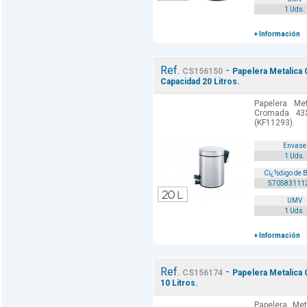
1 Uds.
+ Información
Ref.
-
CS156150
Papelera Metalic
Capacidad 20 Litros.
Papelera Me
Cromada 43X
(KF11293).
Envase
1 Uds.
Cï¿½digo de 
570583111
UMV
1 Uds.
+ Información
Ref.
-
CS156174
Papelera Metalica
10 Litros.
Papelera Me