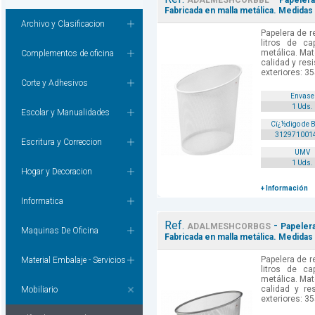
ADALMESHCORBBL
Papelera 
Fabricada en malla metálica. Medida
Archivo y Clasificacion
Papelera de r
litros de ca
metálica. Mate
Complementos de oficina
calidad y res
exteriores: 3
Corte y Adhesivos
Envase
1 Uds.
Escolar y Manualidades
Cï¿½digo de 
312971001
Escritura y Correccion
UMV
1 Uds.
Hogar y Decoracion
+ Información
Informatica
Ref.
-
ADALMESHCORBGS
Papelera
Maquinas De Oficina
Fabricada en malla metálica. Medidas
Papelera de r
Material Embalaje - Servicios
litros de ca
metálica. Mate
calidad y res
Mobiliario
exteriores: 3