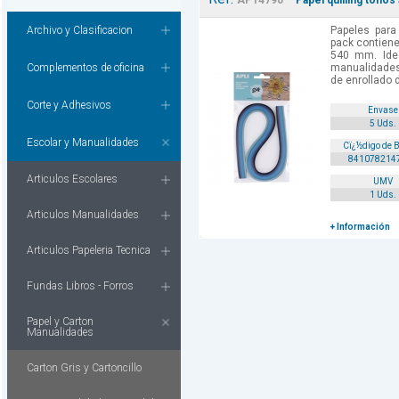
AP14790
Papel quilling tonos 
Archivo y Clasificacion
Papeles para
pack contiene
540 mm. Idea
Complementos de oficina
manualidades
de enrollado d
Corte y Adhesivos
Envase
5 Uds.
Escolar y Manualidades
Cï¿½digo de 
841078214
Articulos Escolares
UMV
1 Uds.
Articulos Manualidades
+ Información
Articulos Papeleria Tecnica
Fundas Libros - Forros
Papel y Carton
Manualidades
Carton Gris y Cartoncillo