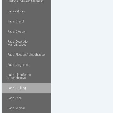
Carton Ondulado Manualid.
Papel celofan
Papel Charol
Papel Crespon
Papel Decorado
Manualidades
Papel Flocado Autoadhesivo
Papel Magnetico
Papel Plastificado
Autoadhesivo
Papel Quilling
Papel Seda
Papel Vegetal