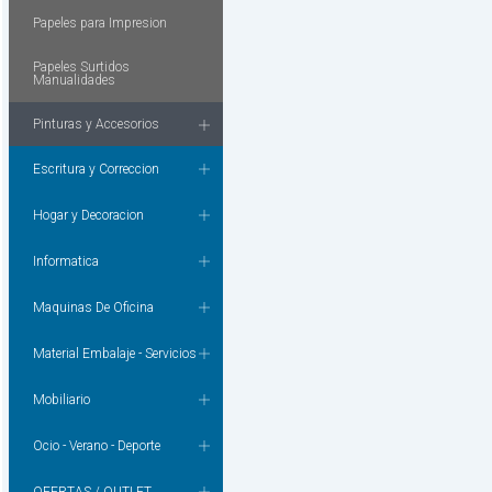
Papeles para Impresion
Papeles Surtidos
Manualidades
Pinturas y Accesorios
Escritura y Correccion
Hogar y Decoracion
Informatica
Maquinas De Oficina
Material Embalaje - Servicios
Mobiliario
Ocio - Verano - Deporte