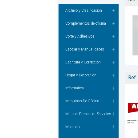
Archivo y Clasificacion
Complementos de oficina
Corte y Adhesivos
Escolar y Manualidades
Escritura y Correccion
Hogar y Decoracion
Ref.
Informatica
Maquinas De Oficina
Material Embalaje - Servicios
Mobiliario