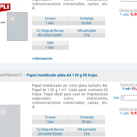
comunicaciones comerciales, cartas, etc.
A...
Ofertas espe
5
,4
1 uds.
Envase
Embalaje
1 Uds.
50 Uds.
Cï¿½digo de Barras
IVA aplicable
8410782120001
21%
UMV
1 Uds.
+ Información
-
APPMA4071
Papel metalizado plata A4 130 g 50 hojas.
Precio neto 
Papel metalizado en color plata tamaño A4.
11
1 ud.
Papel de 130 g / m². Cada pack contiene 50
hojas. Papel ideal para usar en impresiones
Uds.
especiales como invitaciones,
comunicaciones comerciales, cartas, etc.
A...
Ofertas espe
9
,9
1 uds.
Envase
Embalaje
1 Uds.
18 Uds.
Cï¿½digo de Barras
IVA aplicable
5413493192469
21%