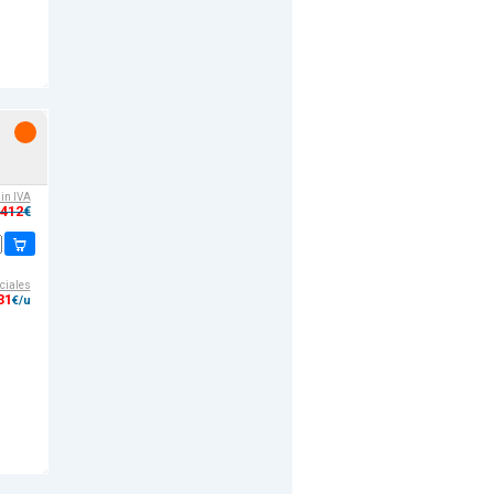
sin IVA
,412
€
ciales
31
€/u