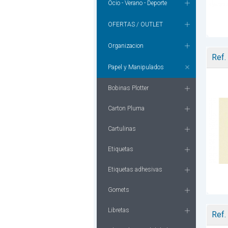
Ocio - Verano - Deporte
OFERTAS / OUTLET
Organizacion
Ref.
Papel y Manipulados
Bobinas Plotter
Carton Pluma
Cartulinas
Etiquetas
Etiquetas adhesivas
Gomets
Libretas
Ref.