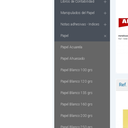
Libros de Contabilidad
Manipulados del Papel
Notas adhesivas - Indices
Papel
Papel Acuarela
Papel Ahuesado
Papel Blanco 100 grs
Papel Blanco 120 grs
Ref.
Papel Blanco 135 grs
Papel Blanco 160 grs
Papel Blanco 200 grs
Papel Blanco 250 grs