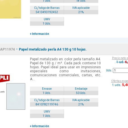
1 Uds.
18 Uds.
Cï¿½digo de Barras
IVA aplicable
5413493192452
21%
UMV
1 Uds.
+ Información
-
AP11974
Papel metalizado perla A4 130 g 10 hojas.
Precio neto 
Papel metalizado en color perla tamaño A4.
6
1 ud.
Papel de 130 g / m². Cada pack contiene 10
hojas. Papel ideal para usar en impresiones
Uds.
especiales como invitaciones,
comunicaciones comerciales, cartas, etc.
A...
Ofertas espe
5
,4
1 uds.
Envase
Embalaje
1 Uds.
50 Uds.
Cï¿½digo de Barras
IVA aplicable
8410782119746
21%
UMV
1 Uds.
+ Información