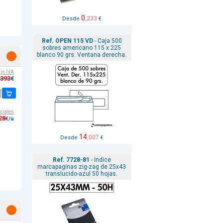
0
,233
Desde
€
Ref. OPEN 115 VD
- Caja 500
sobres americano 115 x 225
blanco 90 grs. Ventana derecha.
sin IVA
,393
€
ciales
28
€/u
14
,007
Desde
€
Ref. 7728-81
- Indice
marcapaginas zig-zag de 25x43
translucido-azul 50 hojas.