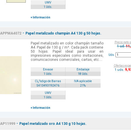
UMV
1 Uds.
+ Información
-
APPMA4072
Papel metalizado champán A4 130 g 50 hojas.
Precio neto 
Papel metalizado en color champán tamaño
11
1 ud.
A4. Papel de 130 g / m². Cada pack contiene
50 hojas. Papel ideal para usar en
Uds.
impresiones especiales como invitaciones,
comunicaciones comerciales, cartas, etc....
Ofertas espe
9
,9
1 uds.
Envase
Embalaje
1 Uds.
18 Uds.
Cï¿½digo de Barras
IVA aplicable
5413493192476
21%
UMV
1 Uds.
+ Información
-
AP11999
Papel metalizado oro A4 130 g 10 hojas.