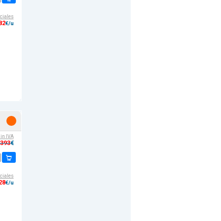
ciales
82
€/u
sin IVA
,393
€
ciales
28
€/u