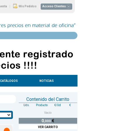
|
uenta
Mis Pedidos
Acceso Clientes
CATÁLOGOS
NOTICIAS
Contenido del Carrito
Uds.
Producto
€/Ud
€
Vacío
0
€
,000
VER CARRITO