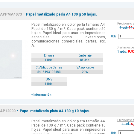
-
APPMA4073
Papel metalizado perla A4 130 g 50 hojas.
Precio neto 
Papel metalizado en color perla tamaño A4.
11
1 ud.
Papel de 130 g / m². Cada pack contiene 50
hojas. Papel ideal para usar en impresiones
Uds.
especiales como invitaciones,
comunicaciones comerciales, cartas, etc.
A...
Ofertas espe
9
,9
1 uds.
Envase
Embalaje
1 Uds.
18 Uds.
Cï¿½digo de Barras
IVA aplicable
5413493192483
21%
UMV
1 Uds.
+ Información
-
AP12000
Papel metalizado plata A4 130 g 10 hojas.
Precio neto 
Papel metalizado en color plata tamaño A4.
6
1 ud.
Papel de 130 g / m². Cada pack contiene 10
hojas. Papel ideal para usar en impresiones
Uds.
especiales como invitaciones,