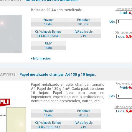
APSMA7071
Bolsa De 20 A4 Gris Metalizado.
Precio neto 
Bolsa de 20 A4 gris metalizado.
6
1 ud.
Envase
Embalaje
Uds.
1 Uds.
30 Uds.
Cï¿½digo de Barras
IVA aplicable
Ofertas espe
5
,8
5413493192841
21%
1 uds.
UMV
1 Uds.
+ Información
-
AP11973
Papel metalizado champán A4 130 g 10 hojas.
Precio neto 
Papel metalizado en color champán tamaño
6
1 ud.
A4. Papel de 130 g / m². Cada pack contiene
10 hojas. Papel ideal para usar en
Uds.
impresiones especiales como invitaciones,
comunicaciones comerciales, cartas, etc....
Ofertas espe
5
,4
1 uds.
Envase
Embalaje
1 Uds.
50 Uds.
Cï¿½digo de Barras
IVA aplicable
8410782119739
21%