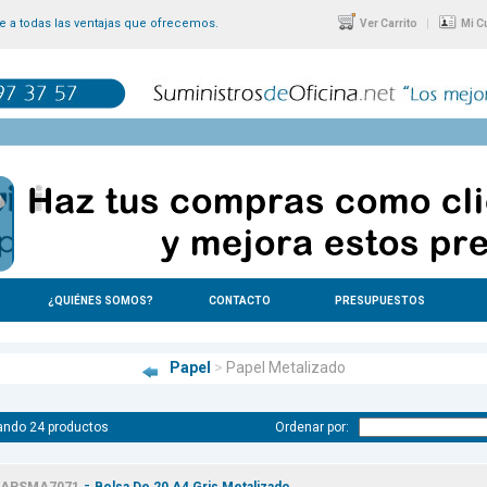
 a todas las ventajas que ofrecemos.
|
Ver Carrito
Mi C
¿QUIÉNES SOMOS?
CONTACTO
PRESUPUESTOS
Papel
>
Papel Metalizado
ando 24 productos
Ordenar por:
-