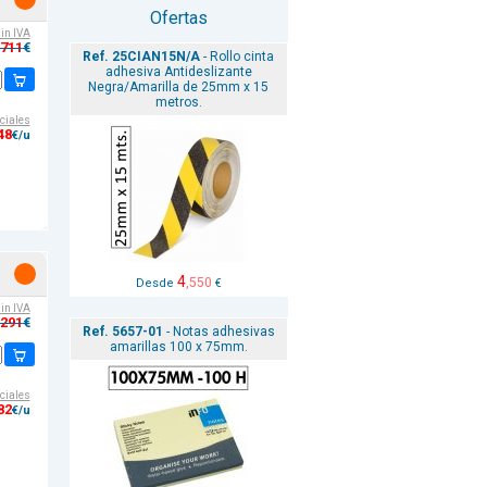
Ofertas
sin IVA
,711
€
Ref. 25CIAN15N/A
- Rollo cinta
adhesiva Antideslizante
Negra/Amarilla de 25mm x 15
metros.
ciales
48
€/u
4
,550
Desde
€
sin IVA
,291
€
Ref. 5657-01
- Notas adhesivas
amarillas 100 x 75mm.
ciales
82
€/u