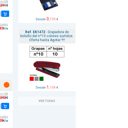
sin IVA
,291
€
0
,735
Desde
€
ciales
82
€/u
Ref. EK1472
- Grapadora de
bolsillo del nº10 colores surtidos.
Oferta hasta Agotar !!!!
1
,106
Desde
€
sin IVA
,393
€
VER TODAS
ciales
28
€/u