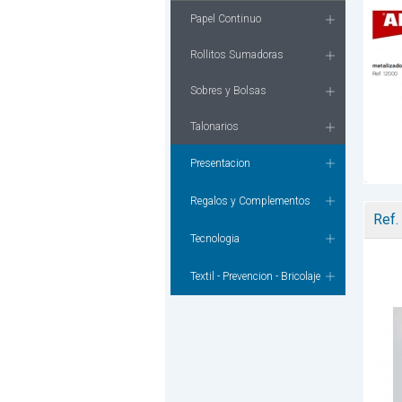
Papel Continuo
Rollitos Sumadoras
Sobres y Bolsas
Talonarios
Presentacion
Regalos y Complementos
Ref.
Tecnologia
Textil - Prevencion - Bricolaje