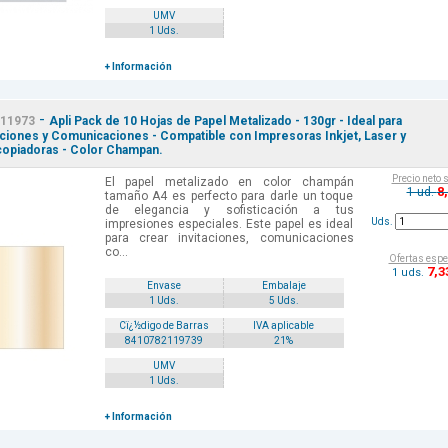
UMV
1 Uds.
+ Información
-
11973
Apli Pack de 10 Hojas de Papel Metalizado - 130gr - Ideal para
aciones y Comunicaciones - Compatible con Impresoras Inkjet, Laser y
opiadoras - Color Champan.
Precio neto 
El papel metalizado en color champán
8
1 ud.
tamaño A4 es perfecto para darle un toque
de elegancia y sofisticación a tus
Uds.
impresiones especiales. Este papel es ideal
para crear invitaciones, comunicaciones
co...
Ofertas espe
7
,3
1 uds.
Envase
Embalaje
1 Uds.
5 Uds.
Cï¿½digo de Barras
IVA aplicable
8410782119739
21%
UMV
1 Uds.
+ Información