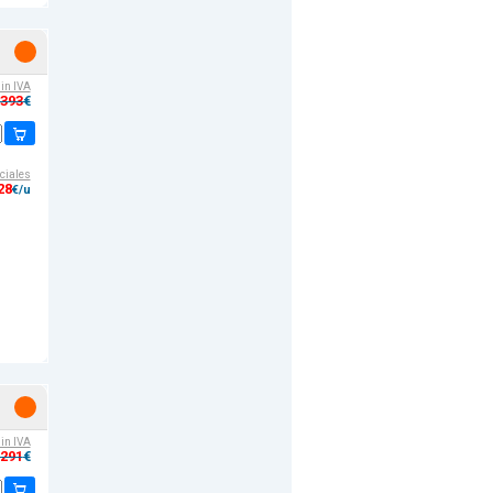
sin IVA
,393
€
ciales
28
€/u
sin IVA
,291
€