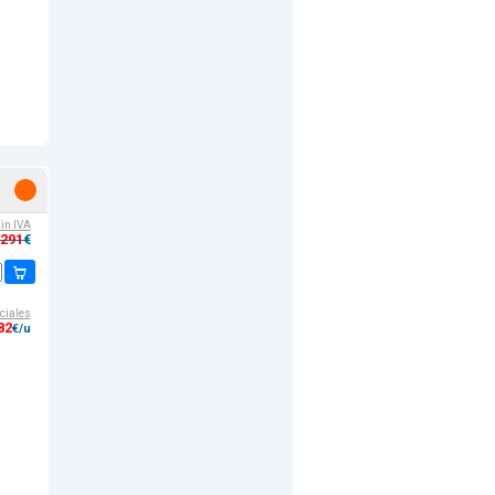
sin IVA
,291
€
ciales
82
€/u