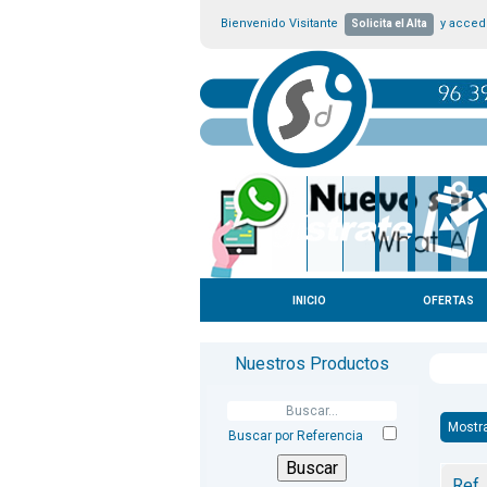
Bienvenido Visitante
y accede
Solicita el Alta
INICIO
OFERTAS
Nuestros Productos
Mostr
Buscar por Referencia
Ref.