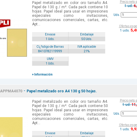
Precio neto 
Papel metalizado en color oro tamaño A4.
6
1 ud.
Papel de 130 g / m². Cada pack contiene 10
hojas. Papel ideal para usar en impresiones
Uds.
especiales como invitaciones,
comunicaciones comerciales, cartas, etc.
Apt...
Ofertas espe
5
,4
1 uds.
Envase
Embalaje
1 Uds.
50 Uds.
Cï¿½digo de Barras
IVA aplicable
8410782119999
21%
UMV
1 Uds.
+ Información
-
APPMA4070
Papel metalizado oro A4 130 g 50 hojas.
Precio neto 
Papel metalizado en color oro tamaño A4.
11
1 ud.
Papel de 130 g / m². Cada pack contiene 50
hojas. Papel ideal para usar en impresiones
Uds.
especiales como invitaciones,
comunicaciones comerciales, cartas, etc.
Apt...
Ofertas espe
9
,9
1 uds.
Envase
Embalaje