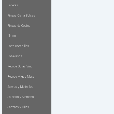
Paneras
Pinzas Cierra Bolsas
Pinzas de Cocina
Platos
Porta Bocadillos
Posavasos
Recoge Gotas Vino
Recoge Migas Mesa
Saleros y Molinillos
Salseras y Morteros
Sartenes y Ollas