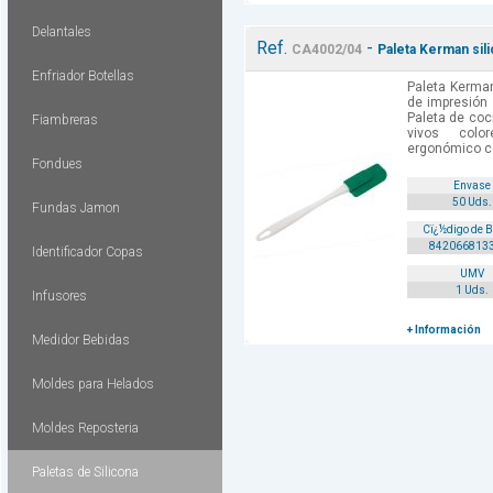
Delantales
Ref.
-
CA4002/04
Paleta Kerman sil
Enfriador Botellas
Paleta Kerman
de impresión 
Paleta de coc
Fiambreras
vivos colo
ergonómico co
Fondues
Envase
50 Uds.
Fundas Jamon
Cï¿½digo de 
842066813
Identificador Copas
UMV
1 Uds.
Infusores
+ Información
Medidor Bebidas
Moldes para Helados
Moldes Reposteria
Paletas de Silicona