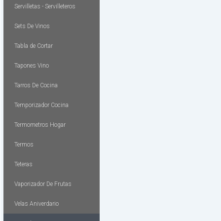
Servilletas - Servilleteros
Sets De Vinos
Tabla de Cortar
Tapones Vino
Tarros De Cocina
Temporizador Cocina
Termometros Hogar
Termos
Teteras
Vaporizador De Frutas
Velas Aniverdario