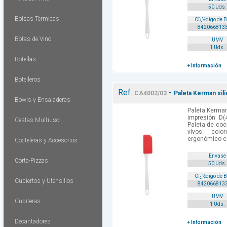
50 Uds.
Bolsas Termicas
Cï¿½digo de 
842066813
Botas de Vino
UMV
1 Uds.
Botellas
+ Información
Botelleros
Ref.
-
CA4002/03
Paleta Kerman sili
Bowls y Ensaladeras
Paleta Kerman 
impresión D(
Cestas Multiuso
Paleta de coc
vivos colo
ergonómico co
Cocteleras y Accesorios
Envase
Corta-Pizzas
50 Uds.
Cï¿½digo de 
Cubiertos y Utensilios
842066813
UMV
Cubiteras
1 Uds.
Decantadores
+ Información