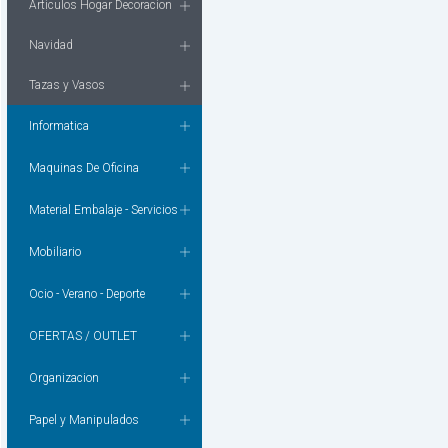
Articulos Hogar Decoracion
Navidad
Tazas y Vasos
Informatica
Maquinas De Oficina
Material Embalaje - Servicios
Mobiliario
Ocio - Verano - Deporte
OFERTAS / OUTLET
Organizacion
Papel y Manipulados