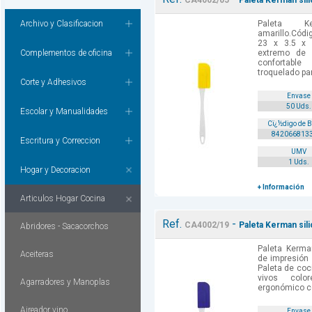
CA4002/05
Paleta Kerman sili
Archivo y Clasificacion
Paleta Ke
amarillo.Códi
23 x 3.5 x 
Complementos de oficina
extremo de 
confortabl
troquelado par
Corte y Adhesivos
Envase
50 Uds.
Escolar y Manualidades
Cï¿½digo de 
842066813
Escritura y Correccion
UMV
1 Uds.
Hogar y Decoracion
+ Información
Articulos Hogar Cocina
Ref.
-
CA4002/19
Paleta Kerman sili
Abridores - Sacacorchos
Paleta Kerman
Aceiteras
de impresión 
Paleta de coc
vivos colo
Agarradores y Manoplas
ergonómico co
Aireador vino
Envase