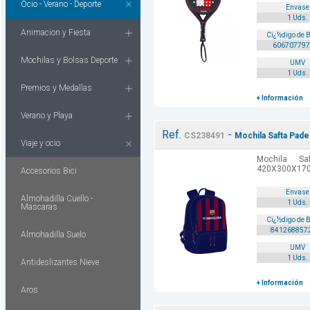
Ocio - Verano - Deporte
Envase
1 Uds.
Animacion y Fiesta
Cï¿½digo de 
606707797
Mochilas y Bolsas Deporte
UMV
1 Uds.
Premios y Medallas
+ Información
Verano y Playa
Ref.
-
CS238491
Mochila Safta Pad
Viaje y ocio
Mochila Sa
420X300X170
Accesorios Bici
Envase
Almohadilla Cuello -
1 Uds.
Mascaras
Cï¿½digo de 
841268857
Almohadilla Suelo
UMV
1 Uds.
Antideslizantes Nieve
+ Información
Aros