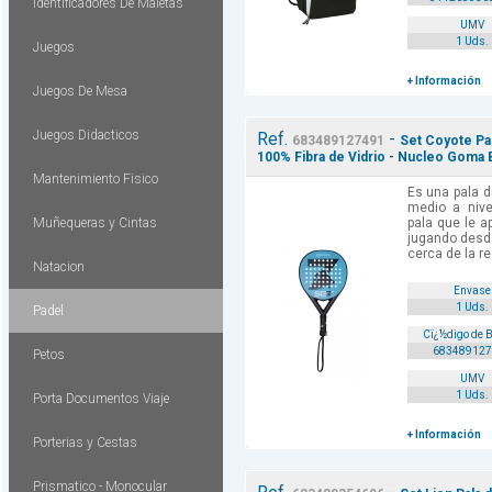
Identificadores De Maletas
UMV
1 Uds.
Juegos
+ Información
Juegos De Mesa
Juegos Didacticos
Ref.
-
683489127491
Set Coyote Pa
100% Fibra de Vidrio - Nucleo Goma B
Mantenimiento Fisico
Es una pala d
medio a niv
Muñequeras y Cintas
pala que le a
jugando desde
cerca de la re
Natacion
Envase
1 Uds.
Padel
Cï¿½digo de 
683489127
Petos
UMV
1 Uds.
Porta Documentos Viaje
+ Información
Porterias y Cestas
Prismatico - Monocular