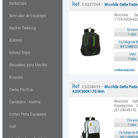
Barbacoas
Ref.
-
CS237269
Mochila Safta Pad
Mochila S
Basculas de Equipajes
170X300X420
Baston Trekking
Envase
1 Uds.
Bidones
Cï¿½digo de 
841268855
Bolsas Ropa
UMV
1 Uds.
Brazaletes para Moviles
+ Información
Brujulas
Ref.
-
CS238493
Mochila Safta Padel
Cama Elastica
420X300X170 Mm.
Mochila Sa
Candados - Alarma
Equipacion
(612454510).
Cintas Porta Equipajes
Envase
1 Uds.
Golf
Cï¿½digo de 
841268856