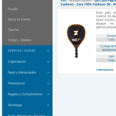
Ref.
-
683489354606
Set Lion Pala 
Carbono - Cara 100% Carbono 3K - 
Puzzles
Esta pala e
control. En d
Sacos De Dormir
tiene mucho t
ataque es e
aplicar presió
Tapones
Envase
Trolleys - Maletas
1 Uds.
Cï¿½digo de 
683489354
OFERTAS / OUTLET
UMV
1 Uds.
Organizacion
+ Información
Papel y Manipulados
Presentacion
Regalos y Complementos
Tecnologia