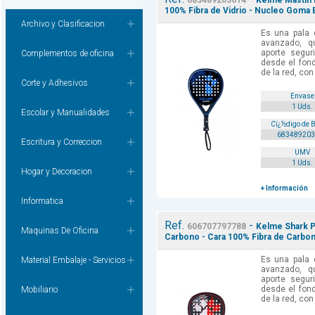
683489203614
Kelme Mastin P
100% Fibra de Vidrio - Nucleo Goma 
Archivo y Clasificacion
Es una pala d
avanzado, q
aporte segur
Complementos de oficina
desde el fond
de la red, con
Corte y Adhesivos
Envase
1 Uds.
Escolar y Manualidades
Cï¿½digo de 
683489203
Escritura y Correccion
UMV
1 Uds.
Hogar y Decoracion
+ Información
Informatica
Ref.
-
606707797788
Kelme Shark P
Maquinas De Oficina
Carbono - Cara 100% Fibra de Carbono
Es una pala d
Material Embalaje - Servicios
avanzado, q
aporte segur
desde el fond
Mobiliario
de la red, con