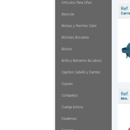
Articulos Para Uñas
Ref.
Carr
Bascula
Bolsas y Parches Calor
Bolsitas Bisuteria
Bolsos
Brillo y Balsamo de Labios
Cepillos Cabello y Dientes
Cojines
Ref.
Cortapelos
Mm.
Cuelga bolsos
Diademas