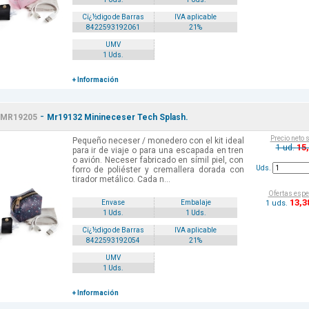
Cï¿½digo de Barras
IVA aplicable
8422593192061
21%
UMV
1 Uds.
+ Información
-
MR19205
Mr19132 Minineceser Tech Splash.
Precio neto 
Pequeño neceser / monedero con el kit ideal
15
1 ud.
para ir de viaje o para una escapada en tren
o avión. Neceser fabricado en símil piel, con
Uds.
forro de poliéster y cremallera dorada con
tirador metálico. Cada n...
Ofertas espe
13
,3
1 uds.
Envase
Embalaje
1 Uds.
1 Uds.
Cï¿½digo de Barras
IVA aplicable
8422593192054
21%
UMV
1 Uds.
+ Información