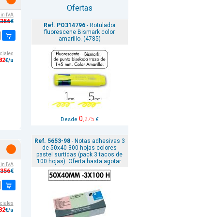
Ofertas
sin IVA
,356
€
Ref. PO314796
- Rotulador
fluorescene Bismark color
amarillo. (4785)
ciales
82
€/u
0
,275
Desde
€
Ref. 5653-98
- Notas adhesivas 3
de 50x40 300 hojas colores
pastel surtidas (pack 3 tacos de
100 hojas). Oferta hasta agotar.
sin IVA
,356
€
ciales
82
€/u