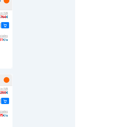
0
sin IVA
,764
€
ciales
51
€/u
sin IVA
,250
€
ciales
75
€/u