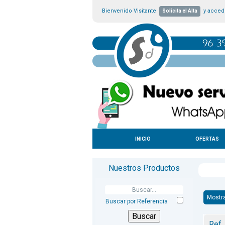
Bienvenido Visitante
y accede
Solicita el Alta
INICIO
OFERTAS
Nuestros Productos
Mostr
Buscar por Referencia
Ref.