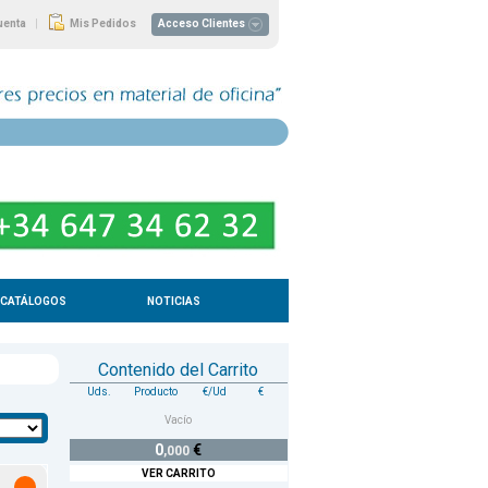
|
uenta
Mis Pedidos
Acceso Clientes
CATÁLOGOS
NOTICIAS
Contenido del Carrito
Uds.
Producto
€/Ud
€
Vacío
0
€
,000
VER CARRITO