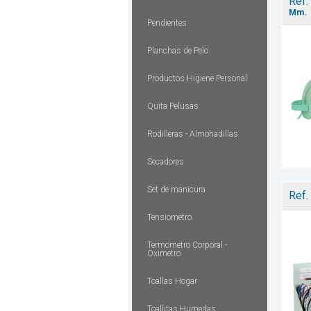
Ref.
Mm.
Pendientes
Planchas de Pelo
Productos Higiene Personal
Quita Pelusas
Rodilleras - Almohadillas
Secadores
Set de manicura
Ref.
Tensiometro
Termometro Corporal -
Oximetro
Toallas Hogar
Toallitas Humedas