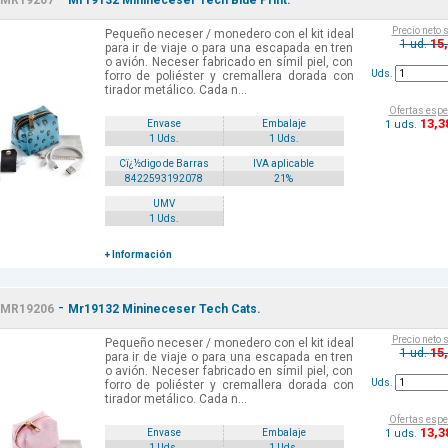
MR19207
Mr19132 Minineceser Tech Blue Print.
Precio neto 
Pequeño neceser / monedero con el kit ideal
15
1 ud.
para ir de viaje o para una escapada en tren
o avión. Neceser fabricado en símil piel, con
Uds.
forro de poliéster y cremallera dorada con
tirador metálico. Cada n...
Ofertas espe
13
,3
1 uds.
Envase
Embalaje
1 Uds.
1 Uds.
Cï¿½digo de Barras
IVA aplicable
8422593192078
21%
UMV
1 Uds.
+ Información
-
MR19206
Mr19132 Minineceser Tech Cats.
Precio neto 
Pequeño neceser / monedero con el kit ideal
15
1 ud.
para ir de viaje o para una escapada en tren
o avión. Neceser fabricado en símil piel, con
Uds.
forro de poliéster y cremallera dorada con
tirador metálico. Cada n...
Ofertas espe
13
,3
1 uds.
Envase
Embalaje
1 Uds.
1 Uds.