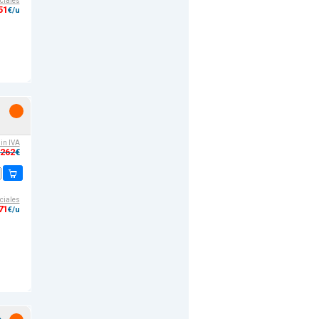
ciales
51
€/u
sin IVA
,262
€
ciales
71
€/u