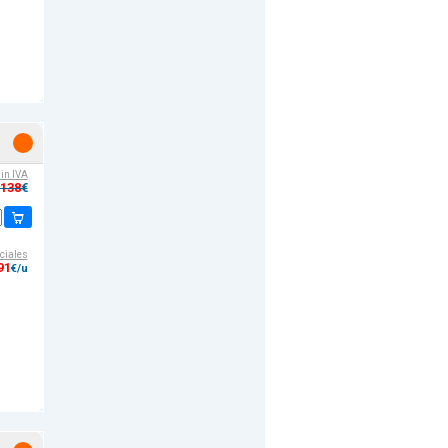
sin IVA
,138
€
ciales
91
€/u