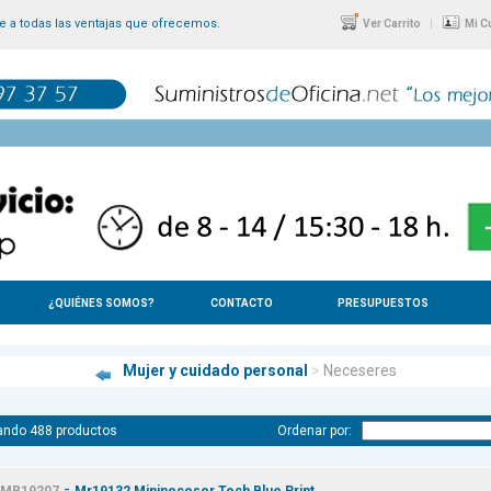
 a todas las ventajas que ofrecemos.
|
Ver Carrito
Mi C
¿QUIÉNES SOMOS?
CONTACTO
PRESUPUESTOS
Mujer y cuidado personal
>
Neceseres
ando 488 productos
Ordenar por:
-