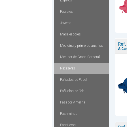
Espejos
Foulares
Joyeros
Masajeadores
Ref.
Medicina y primeros auxilios
A Ca
Medidor de Grasa Corporal
Neceseres
Pañuelos de Papel
Pañuelos de Tela
Pasador Antelina
Pashminas
Pastilleros