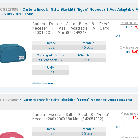
-
CS223035
Cartera Escolar Safta Blackfit8 "Egeo" Neceser 1 Asa Adaptable 
o 260X120X150 Mm.
Precio neto 
Cartera Escolar Safta Blackfit8 "Egeo"
9
1 ud.
Neceser 1 Asa Adaptable A Carro
260X120X150 Mm. (842049248).
Uds.
Envase
Embalaje
Ofertas espe
1 Uds.
40 Uds.
8
,0
1 uds.
Cï¿½digo de Barras
IVA aplicable
8412688376117
21%
UMV
1 Uds.
+ Información
-
CS223068
Cartera Escolar Safta Blackfit8 "Fresa" Neceser 280X100X180
Precio neto 
Cartera Escolar Safta Blackfit8 "Fresa"
11
1 ud.
Neceser 280X100X180 Mm. (842051332).
Uds.
Envase
Embalaje
1 Uds.
30 Uds.