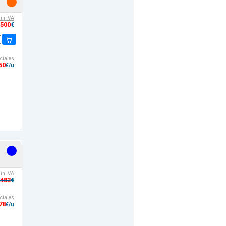
sin IVA
,500
€
ciales
50
€/u
sin IVA
,483
€
ciales
78
€/u