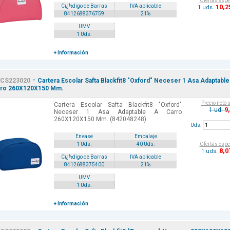
Ofertas espe
10
,2
Cï¿½digo de Barras
IVA aplicable
1 uds.
8412688376759
21%
UMV
1 Uds.
+ Información
-
CS223020
Cartera Escolar Safta Blackfit8 "Oxford" Neceser 1 Asa Adaptable
rro 260X120X150 Mm.
Precio neto 
Cartera Escolar Safta Blackfit8 "Oxford"
9
1 ud.
Neceser 1 Asa Adaptable A Carro
260X120X150 Mm. (842048248).
Uds.
Envase
Embalaje
Ofertas espe
1 Uds.
40 Uds.
8
,0
1 uds.
Cï¿½digo de Barras
IVA aplicable
8412688375400
21%
UMV
1 Uds.
+ Información