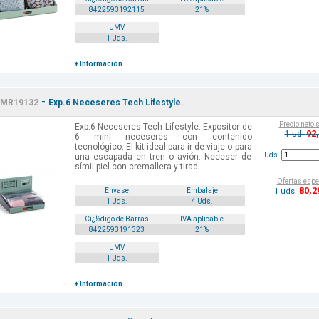
8422593192115
21%
UMV
1 Uds.
+ Información
-
MR19132
Exp.6 Neceseres Tech Lifestyle.
Precio neto 
Exp.6 Neceseres Tech Lifestyle. Expositor de
92
1 ud.
6 mini neceseres con contenido
tecnológico. El kit ideal para ir de viaje o para
Uds.
una escapada en tren o avión. Neceser de
símil piel con cremallera y tirad...
Ofertas espe
80
,2
1 uds.
Envase
Embalaje
1 Uds.
4 Uds.
Cï¿½digo de Barras
IVA aplicable
8422593191323
21%
UMV
1 Uds.
+ Información