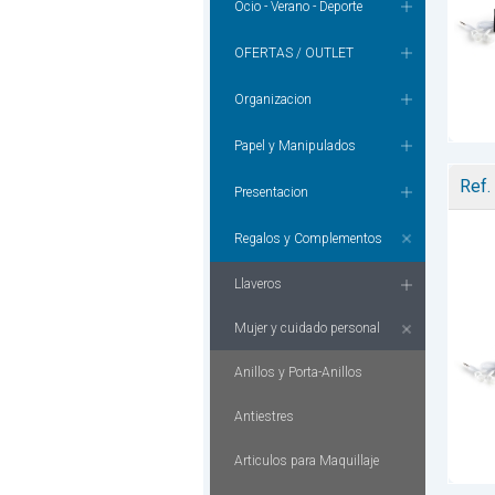
Ocio - Verano - Deporte
OFERTAS / OUTLET
Organizacion
Papel y Manipulados
Ref.
Presentacion
Regalos y Complementos
Llaveros
Mujer y cuidado personal
Anillos y Porta-Anillos
Antiestres
Articulos para Maquillaje