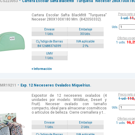
-
CS223053
Cartera Escolar Safta Blackfit8 "Turquesa" Neceser 280X100X18
Precio neto 
Cartera Escolar Safta Blackfit8 "Turquesa"
11
1 ud.
Neceser 280X100X180 Mm. (842050332).
Uds.
Envase
Embalaje
1 Uds.
30 Uds.
Ofertas espe
10
,2
Cï¿½digo de Barras
IVA aplicable
1 uds.
8412688376599
21%
UMV
1 Uds.
+ Información
-
MR19211
Exp. 12 Neceseres Ovalados Miquelrius.
Precio neto 
Expositor de 12 neceseres ovalados (4
110
1 ud.
unidades por modelo: Wildblue, Desert y
Fruit). Neceser ovalado con tamaño
Uds.
compacto, ideal para almacenar cosméticos
o artículos de belleza. Cierre cremallera y t...
Ofertas espe
96
,0
1 uds.
Envase
Embalaje
1 Uds.
2 Uds.
Cï¿½digo de Barras
IVA aplicable