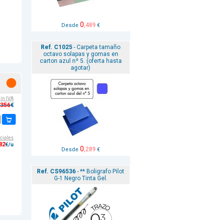
0
,489
Desde
€
Ref. C1025
- Carpeta tamaño
octavo solapas y gomas en
carton azul nº 5. (oferta hasta
agotar)
sin IVA
,356
€
ciales
82
€/u
0
,289
Desde
€
Ref. CS96536
- ** Boligrafo Pilot
G-1 Negro Tinta Gel.