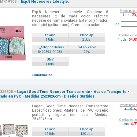
-
MR19103
Exp.8 Neceseres Lifestyle.
Precio neto 
Exp.8 Neceseres Lifestyle. Contiene 8
73
1 ud.
neceseres, 2 de cada color. Práctico
neceser de forma ovalada. Exterior y tirador:
Uds.
simil piel (poliuretano). Cremallera cobre.
Envase
Embalaje
Ofertas espe
64
,0
1 uds.
1 Uds.
2 Uds.
Cï¿½digo de Barras
IVA aplicable
8422593191033
21%
UMV
1 Uds.
+ Información
-
333325
Lagart Good Time Neceser Transparente - Asa de Transporte -
cado en PVC - Medidas 25x30x6cm - Diseños Surtidos.
Precio neto 
Lagart Good Time Neceser Transparente
5
1 ud.
Especificaciones: -Material de PVC -Diseño
portátil y ligero con asa. -Medida:
25x30x6cm
Ofertas espe
4
,7
1 uds.
Envase
Embalaje
12 Uds.
120 Uds.