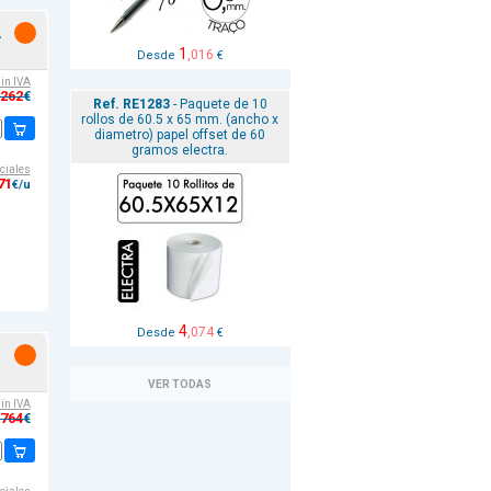
A
1
,016
Desde
€
sin IVA
,262
€
Ref. RE1283
- Paquete de 10
rollos de 60.5 x 65 mm. (ancho x
diametro) papel offset de 60
gramos electra.
ciales
71
€/u
4
,074
Desde
€
VER TODAS
sin IVA
,764
€