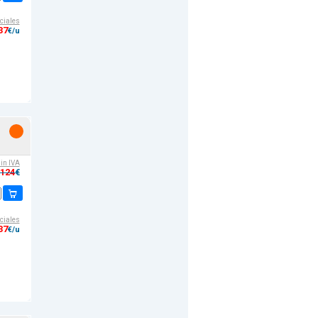
ciales
37
€/u
sin IVA
,124
€
ciales
37
€/u