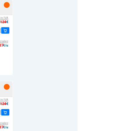
sin IVA
,124
€
ciales
37
€/u
sin IVA
,124
€
ciales
37
€/u