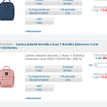
Envase
Embalaje
1 Uds.
20 Uds.
Ofertas espe
17
,5
Cï¿½digo de Barras
IVA aplicable
1 uds.
8423473103542
21%
UMV
1 Uds.
+ Información
-
CS10355
Cartera Antartik Mochila 2 Asas Y Bolsillos Exteriores Coral
115X390 Mm.
Precio neto 
Cartera Antartik Mochila 2 Asas Y Bolsillos
20
1 ud.
Exteriores Coral 300X115X390 Mm. (ME16).
Uds.
Envase
Embalaje
1 Uds.
20 Uds.
Ofertas espe
17
,5
Cï¿½digo de Barras
IVA aplicable
1 uds.
8423473103559
21%
UMV
1 Uds.
+ Información