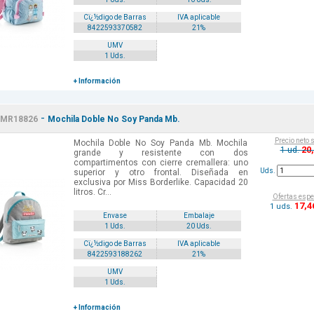
Cï¿½digo de Barras
IVA aplicable
8422593370582
21%
UMV
1 Uds.
+ Información
-
MR18826
Mochila Doble No Soy Panda Mb.
Precio neto 
Mochila Doble No Soy Panda Mb. Mochila
20
1 ud.
grande y resistente con dos
compartimentos con cierre cremallera: uno
Uds.
superior y otro frontal. Diseñada en
exclusiva por Miss Borderlike. Capacidad 20
litros. Cr...
Ofertas espe
17
,4
1 uds.
Envase
Embalaje
1 Uds.
20 Uds.
Cï¿½digo de Barras
IVA aplicable
8422593188262
21%
UMV
1 Uds.
+ Información