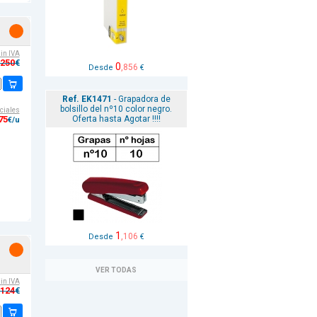
sin IVA
,250
€
0
,856
Desde
€
Ref. EK1471
- Grapadora de
bolsillo del nº10 color negro.
ciales
Oferta hasta Agotar !!!!
75
€/u
1
,106
Desde
€
VER TODAS
sin IVA
,124
€