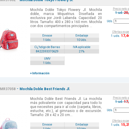
MR37062
Mochila Doble Tokyo Flowery Jl.
Precio neto 
Mochila Doble Tokyo Flowery Jl. Mochila
20
1 ud.
doble, marca Miquelrius. Diseñada en
exclusiva por Jordi Labanda. Capacidad: 20
Uds.
litros. Tamaño: 400 x 280 x 160 mm. Mochila
con dos compartimentos principales ...
Ofertas espe
17
,4
1 uds.
Envase
Embalaje
1 Uds.
10 Uds.
Cï¿½digo de Barras
IVA aplicable
8422593370629
21%
UMV
1 Uds.
+ Información
-
MR37058
Mochila Doble Best Friends Jl.
Precio neto 
Mochila Doble Best Friends Jl. La mochila
17
1 ud.
más polivalente con capacidad para todo lo
que necesites para ir al cole (carpeta, libros,
Uds.
estuche, etc.), al gimnasio o de excursión.
Tamaño: 28 x 42 x 20 cm...
Ofertas espe
15
,2
1 uds.
Envase
Embalaje
1 Uds.
10 Uds.