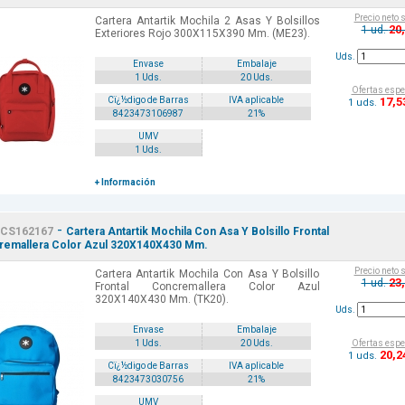
Precio neto 
Cartera Antartik Mochila 2 Asas Y Bolsillos
20
1 ud.
Exteriores Rojo 300X115X390 Mm. (ME23).
Uds.
Envase
Embalaje
1 Uds.
20 Uds.
Ofertas espe
17
,5
Cï¿½digo de Barras
IVA aplicable
1 uds.
8423473106987
21%
UMV
1 Uds.
+ Información
-
CS162167
Cartera Antartik Mochila Con Asa Y Bolsillo Frontal
remallera Color Azul 320X140X430 Mm.
Precio neto 
Cartera Antartik Mochila Con Asa Y Bolsillo
23
1 ud.
Frontal Concremallera Color Azul
320X140X430 Mm. (TK20).
Uds.
Envase
Embalaje
Ofertas espe
1 Uds.
20 Uds.
20
,2
1 uds.
Cï¿½digo de Barras
IVA aplicable
8423473030756
21%
UMV