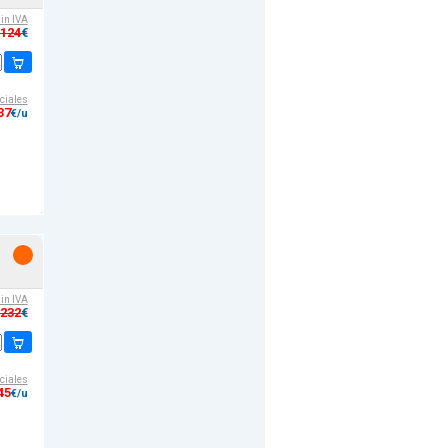
sin IVA
,124
€
ciales
37
€/u
sin IVA
,232
€
ciales
45
€/u