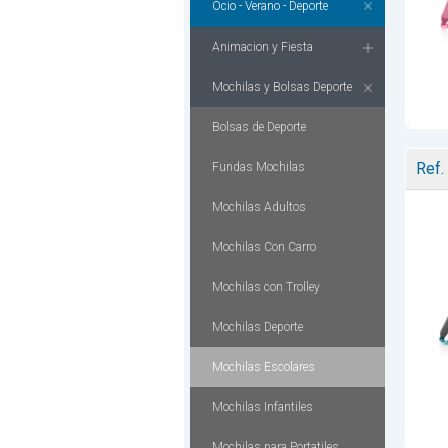
Ocio - Verano - Deporte
Animacion y Fiesta
Mochilas y Bolsas Deporte
Bolsas de Deporte
Ref.
Fundas Mochilas
Mochilas Adultos
Mochilas Con Carro
Mochilas con Trolley
Mochilas Deporte
Mochilas Escolares
Mochilas Infantiles
Mochilas para Portatiles