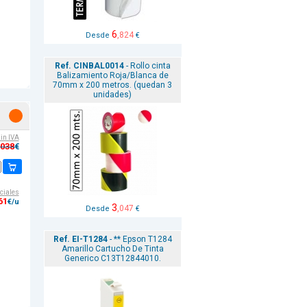
6
,824
Desde
€
Ref. CINBAL0014
- Rollo cinta
Balizamiento Roja/Blanca de
70mm x 200 metros. (quedan 3
unidades)
sin IVA
,038
€
ciales
61
€/u
3
,047
Desde
€
Ref. EI-T1284
- ** Epson T1284
Amarillo Cartucho De Tinta
Generico C13T12844010.