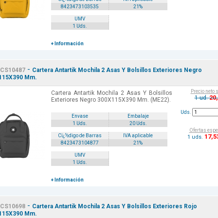
8423473103535
21%
UMV
1 Uds.
+ Información
-
CS10487
Cartera Antartik Mochila 2 Asas Y Bolsillos Exteriores Negro
115X390 Mm.
Precio neto 
Cartera Antartik Mochila 2 Asas Y Bolsillos
20
1 ud.
Exteriores Negro 300X115X390 Mm. (ME22).
Uds.
Envase
Embalaje
1 Uds.
20 Uds.
Ofertas espe
17
,5
Cï¿½digo de Barras
IVA aplicable
1 uds.
8423473104877
21%
UMV
1 Uds.
+ Información
-
CS10698
Cartera Antartik Mochila 2 Asas Y Bolsillos Exteriores Rojo
115X390 Mm.