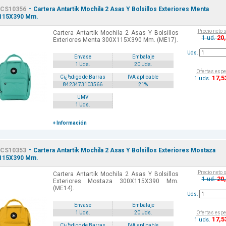
-
CS10356
Cartera Antartik Mochila 2 Asas Y Bolsillos Exteriores Menta
115X390 Mm.
Precio neto 
Cartera Antartik Mochila 2 Asas Y Bolsillos
20
1 ud.
Exteriores Menta 300X115X390 Mm. (ME17).
Uds.
Envase
Embalaje
1 Uds.
20 Uds.
Ofertas espe
17
,5
Cï¿½digo de Barras
IVA aplicable
1 uds.
8423473103566
21%
UMV
1 Uds.
+ Información
-
CS10353
Cartera Antartik Mochila 2 Asas Y Bolsillos Exteriores Mostaza
115X390 Mm.
Precio neto 
Cartera Antartik Mochila 2 Asas Y Bolsillos
20
1 ud.
Exteriores Mostaza 300X115X390 Mm.
(ME14).
Uds.
Envase
Embalaje
Ofertas espe
1 Uds.
20 Uds.
17
,5
1 uds.
Cï¿½digo de Barras
IVA aplicable