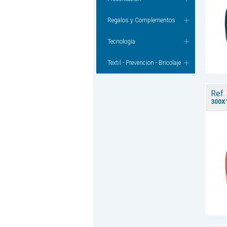
Regalos y Complementos
Tecnologia
Textil - Prevencion - Bricolaje
Ref.
300X