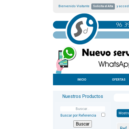
Bienvenido Visitante
y accede
Solicita el Alta
INICIO
OFERTAS
Nuestros Productos
Mostr
Buscar por Referencia
Ref.