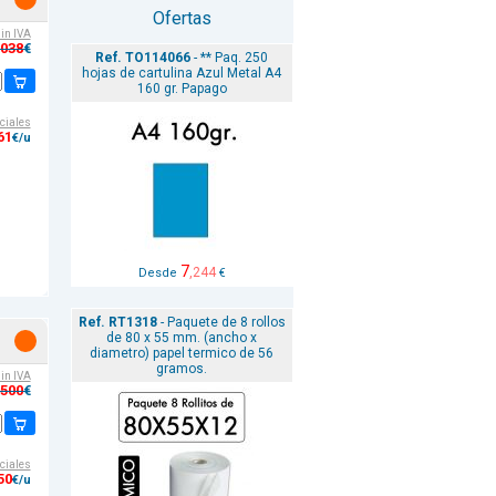
Ofertas
sin IVA
,038
€
Ref. TO114066
- ** Paq. 250
hojas de cartulina Azul Metal A4
160 gr. Papago
ciales
61
€/u
7
,244
Desde
€
Ref. RT1318
- Paquete de 8 rollos
de 80 x 55 mm. (ancho x
diametro) papel termico de 56
gramos.
sin IVA
,500
€
ciales
50
€/u