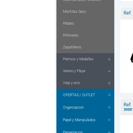
Mochilas Saco
Ref.
Petates
Riñoneras
Zapatilleros
Premios y Medallas
Verano y Playa
Viaje y ocio
OFERTAS / OUTLET
Ref.
Organizacion
300X
Papel y Manipulados
Presentacion