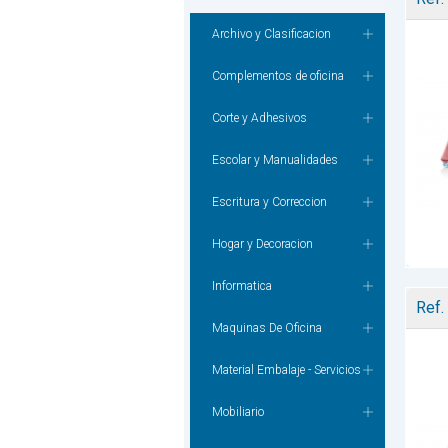
Archivo y Clasificacion
Complementos de oficina
Corte y Adhesivos
Escolar y Manualidades
Escritura y Correccion
Hogar y Decoracion
Informatica
Ref.
Maquinas De Oficina
Material Embalaje - Servicios
Mobiliario