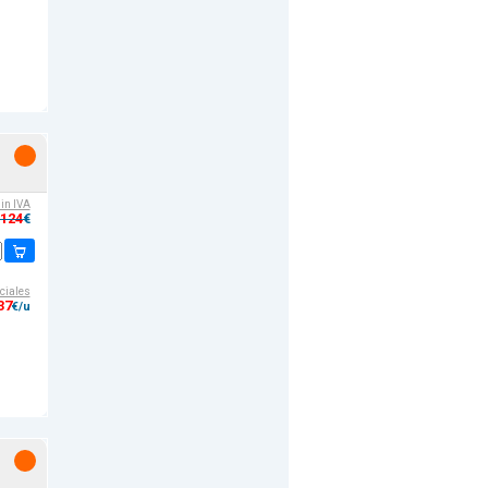
sin IVA
,124
€
ciales
37
€/u