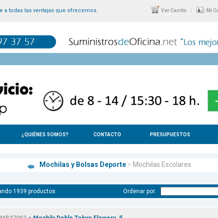
 a todas las ventajas que ofrecemos.
|
Ver Carrito
Mi C
¿QUIÉNES SOMOS?
CONTACTO
PRESUPUESTOS
Mochilas y Bolsas Deporte
>
Mochilas Escolares
ando 1939 productos
Ordenar por:
-