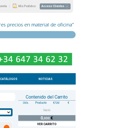
|
uenta
Mis Pedidos
Acceso Clientes
CATÁLOGOS
NOTICIAS
Contenido del Carrito
Uds.
Producto
€/Ud
€
Vacío
0
€
,000
VER CARRITO