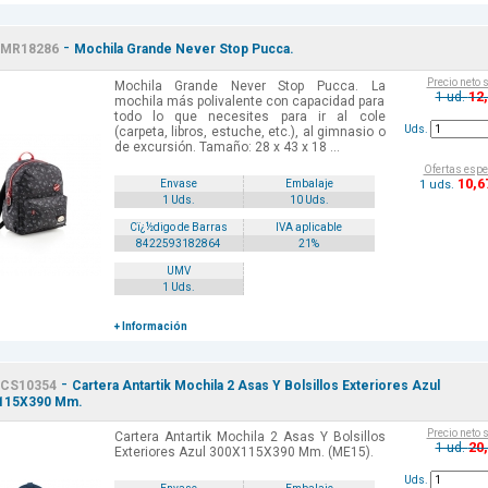
-
MR18286
Mochila Grande Never Stop Pucca.
Precio neto 
Mochila Grande Never Stop Pucca. La
12
1 ud.
mochila más polivalente con capacidad para
todo lo que necesites para ir al cole
Uds.
(carpeta, libros, estuche, etc.), al gimnasio o
de excursión. Tamaño: 28 x 43 x 18 ...
Ofertas espe
10
,6
1 uds.
Envase
Embalaje
1 Uds.
10 Uds.
Cï¿½digo de Barras
IVA aplicable
8422593182864
21%
UMV
1 Uds.
+ Información
-
CS10354
Cartera Antartik Mochila 2 Asas Y Bolsillos Exteriores Azul
115X390 Mm.
Precio neto 
Cartera Antartik Mochila 2 Asas Y Bolsillos
20
1 ud.
Exteriores Azul 300X115X390 Mm. (ME15).
Uds.