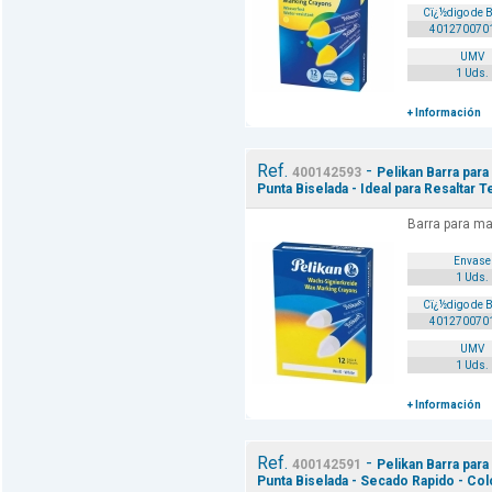
Cï¿½digo de 
401270070
UMV
1 Uds.
+ Información
Ref.
-
400142593
Pelikan Barra para
Punta Biselada - Ideal para Resaltar T
Barra para ma
Envase
1 Uds.
Cï¿½digo de 
401270070
UMV
1 Uds.
+ Información
Ref.
-
400142591
Pelikan Barra para
Punta Biselada - Secado Rapido - Col