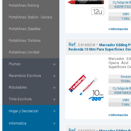
Cï¿½digo de 
PortaMinas Rotring
400781732
UMV
PortaMinas Stabilo - Carioca
1 Uds.
PortaMinas Staedtler
+ Información
PortaMinas Tombow
Ref.
-
CS169218
Marcador Edding P
Redonda 10 Mm Para Superficies Oxi
PortaMinas Uni-Ball
Marcador Ed
Opaca Azul
Plumas
Superficies O
Recambios Escritura
Envase
10 Uds.
Rotuladores
Cï¿½digo de 
400476442
Tinta Escritura
UMV
1 Uds.
Hogar y Decoracion
+ Información
Informatica
Ref.
-