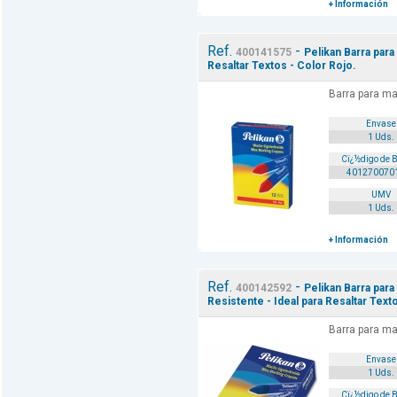
+ Información
Ref.
-
400141575
Pelikan Barra para
Resaltar Textos - Color Rojo.
Barra para ma
Envase
1 Uds.
Cï¿½digo de 
401270070
UMV
1 Uds.
+ Información
Ref.
-
400142592
Pelikan Barra para 
Resistente - Ideal para Resaltar Text
Barra para ma
Envase
1 Uds.
Cï¿½digo de 