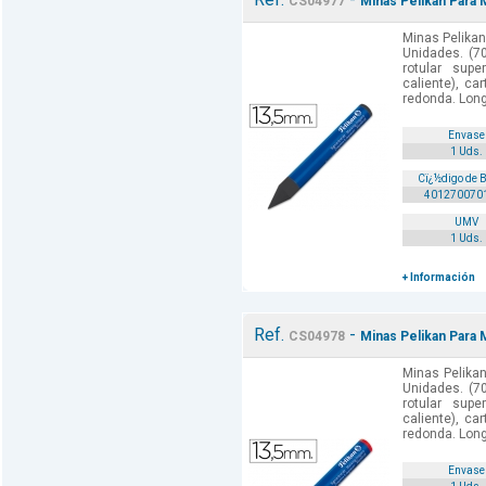
CS04977
Minas Pelikan Para 
Minas Pelikan
Unidades. (7
rotular supe
caliente), ca
redonda. Long
Envase
1 Uds.
Cï¿½digo de 
401270070
UMV
1 Uds.
+ Información
Ref.
-
CS04978
Minas Pelikan Para 
Minas Pelika
Unidades. (7
rotular supe
caliente), ca
redonda. Long
Envase