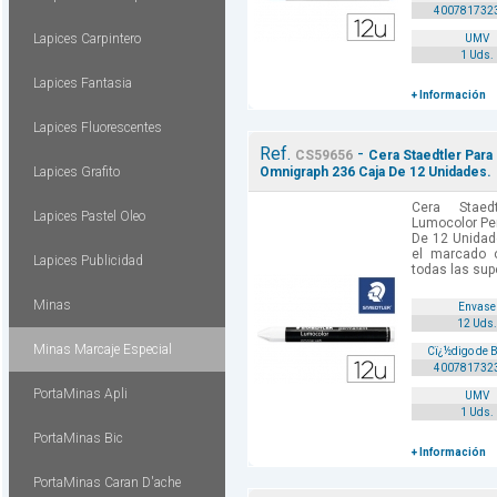
400781732
Lapices Carpintero
UMV
1 Uds.
Lapices Fantasia
+ Información
Lapices Fluorescentes
Ref.
-
CS59656
Cera Staedtler Par
Lapices Grafito
Omnigraph 236 Caja De 12 Unidades.
Cera Staed
Lapices Pastel Oleo
Lumocolor Pe
De 12 Unidade
el marcado 
Lapices Publicidad
todas las supe
Minas
Envase
12 Uds.
Minas Marcaje Especial
Cï¿½digo de 
400781732
PortaMinas Apli
UMV
1 Uds.
PortaMinas Bic
+ Información
PortaMinas Caran D'ache