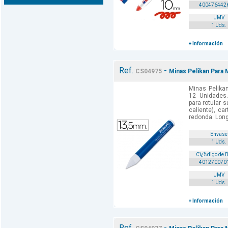
400476442
UMV
1 Uds.
+ Información
Ref.
-
CS04975
Minas Pelikan Para 
Minas Pelika
12 Unidades.
para rotular 
caliente), ca
redonda. Long
Envase
1 Uds.
Cï¿½digo de 
401270070
UMV
1 Uds.
+ Información
Ref.
-