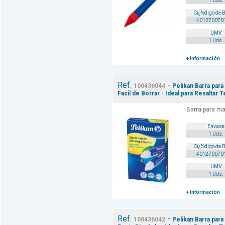
1 Uds.
Cï¿½digo de 
401270070
UMV
1 Uds.
+ Información
Ref.
-
100436044
Pelikan Barra para
Facil de Borrar - Ideal para Resaltar 
Barra para ma
Envase
1 Uds.
Cï¿½digo de 
401270070
UMV
1 Uds.
+ Información
Ref.
-
100436042
Pelikan Barra para