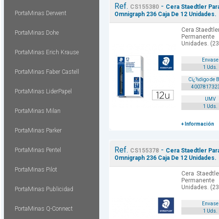
Ref.
-
CS155380
Cera Staedtler Pa
PortaMinas Derwent
Omnigraph 236 Caja De 12 Unidades.
Cera Staedtle
PortaMinas Dohe
Permanente
Unidades. (23
PortaMinas Erich Krause
Envase
1 Uds.
PortaMinas Faber Castell
Cï¿½digo de 
400781732
PortaMinas LiderPapel
UMV
1 Uds.
PortaMinas Milan
+ Información
PortaMinas Parker
Ref.
-
PortaMinas Pentel
CS155378
Cera Staedtler Pa
Omnigraph 236 Caja De 12 Unidades.
PortaMinas Pilot
Cera Staedtl
Permanente
Unidades. (23
PortaMinas Publicidad
Envase
PortaMinas Q-Connect
1 Uds.