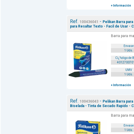
+ Información
Ref.
-
100436041
Pelikan Barra para
para Resaltar Texto - Facil de Usar - 
Barra para ma
Envase
1 Uds.
Cï¿½digo de 
401270070
UMV
1 Uds.
+ Información
Ref.
-
100436043
Pelikan Barra para
Biselada - Tinta de Secado Rapido - C
Barra para ma
Envase
1 Uds.