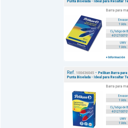
Punta Biselada - Ideal para Resaltar T
Barra para ma
Envase
1 Uds.
Cï¿½digo de 
401270070
UMV
1 Uds.
+ Información
Ref.
-
100436045
Pelikan Barra para
Punta Biselada - Ideal para Resaltar T
Barra para ma
Envase
1 Uds.
Cï¿½digo de 
401270070
UMV
1 Uds.