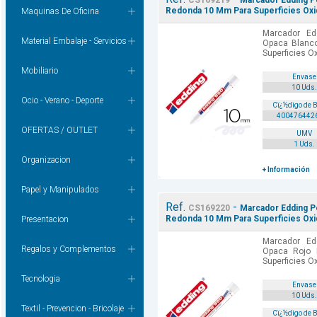
CS169219
Marcador Edding P
Redonda 10 Mm Para Superficies Oxi
Maquinas De Oficina
Marcador Ed
Material Embalaje - Servicios
Opaca Blanc
Superficies O
Mobiliario
Envase
10 Uds.
Ocio - Verano - Deporte
Cï¿½digo de 
400476442
OFERTAS / OUTLET
UMV
1 Uds.
Organizacion
+ Información
Papel y Manipulados
Ref.
-
CS169220
Marcador Edding P
Redonda 10 Mm Para Superficies Oxi
Presentacion
Marcador Ed
Regalos y Complementos
Opaca Rojo
Superficies O
Tecnologia
Envase
10 Uds.
Textil - Prevencion - Bricolaje
Cï¿½digo de 