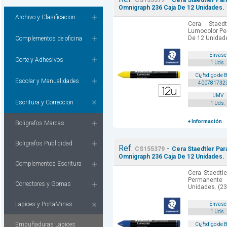
CS155377
Cera Staedtler Pa
Omnigraph 236 Caja De 12 Unidades.
Archivo y Clasificacion
Cera Staed
Lumocolor Pe
De 12 Unidade
Complementos de oficina
Envase
Corte y Adhesivos
1 Uds.
Cï¿½digo de 
Escolar y Manualidades
400781732
UMV
Escritura y Correccion
1 Uds.
+ Información
Boligrafos Marcas
Boligrafos Publicidad
Ref.
-
CS155379
Cera Staedtler Pa
Omnigraph 236 Caja De 12 Unidades.
Complementos Escritura
Cera Staedtl
Permanente
Correctores y Gomas
Unidades. (23
Lapices y PortaMinas
Envase
1 Uds.
Empuñaduras Lapices
Cï¿½digo de 