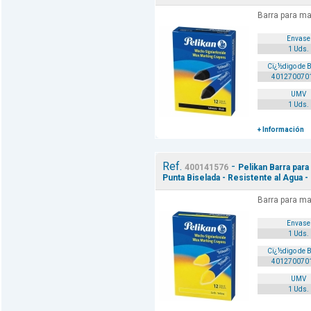
Barra para ma
Envase
1 Uds.
Cï¿½digo de 
401270070
UMV
1 Uds.
+ Información
Ref.
-
400141576
Pelikan Barra para
Punta Biselada - Resistente al Agua -
Barra para ma
Envase
1 Uds.
Cï¿½digo de 
401270070
UMV
1 Uds.