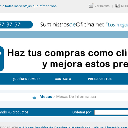
 a todas las ventajas que ofrecemos.
|
Ver Carrito
Mi C
¿QUIÉNES SOMOS?
CONTACTO
PRESUPUESTOS
Mesas
>
Mesas De Informatica
ando 45 productos
Ordenar por:
-