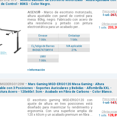
DF01B-079
Aisens Bastidor de Escritorio Motorizado - Altura Ajustable con
 de Control - 80KG - Color Negro.
Precio neto 
AISENS® - Marco de escritorio motorizado,
267
1 ud.
altura ajustable con panel de control para
mesa. 80kg, negro. Fabricado con acero de
alta resistencia y pintado con pintura
Ofertas espe
electrostática para un acabado per...
233
,2
1 uds.
Envase
Embalaje
1 Uds.
1 Uds.
Cï¿½digo de Barras
IVA aplicable
8436574704914
21%
UMV
1 Uds.
+ Información
-
MGDERGO120W
Mars Gaming MGD-ERGO120 Mesa Gaming - Altura
able con 3 Posiciones - Soportes Auriculares y Bebidas - Alfombrilla XXL -
ctura Acero - 120x60x1.5cm - Acabado en Fibra de Carbono - Color Blanco.
Precio neto 
El escritorio gaming MGD-ERGO120 con
147
1 ud.
ajuste de altura en tres posiciones está
diseñado para maximizar tu rendimiento y
ergonomía. Con una superficie amplia de
Ofertas espe
120 x 60cm y un acabado premium en fibra ...
128
,8
1 uds.