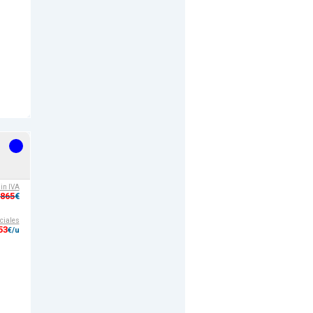
s
sin IVA
,865
€
ciales
53
€/u