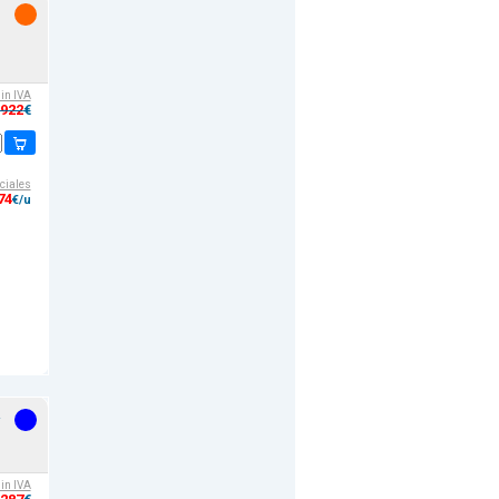
sin IVA
,922
€
ciales
74
€/u
sin IVA