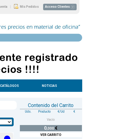
|
uenta
Mis Pedidos
Acceso Clientes
CATÁLOGOS
NOTICIAS
Contenido del Carrito
Uds.
Producto
€/Ud
€
Vacío
0
€
,000
VER CARRITO