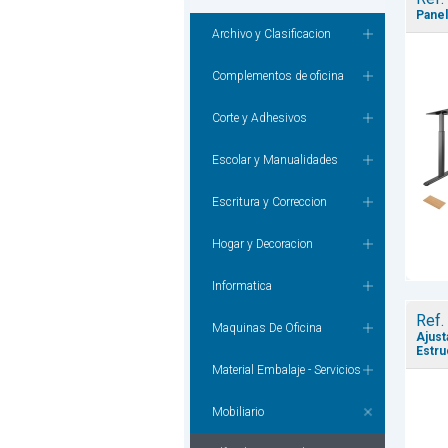
Panel
Archivo y Clasificacion
Complementos de oficina
Corte y Adhesivos
Escolar y Manualidades
Escritura y Correccion
Hogar y Decoracion
Informatica
Ref.
Maquinas De Oficina
Ajust
Estru
Material Embalaje - Servicios
Mobiliario