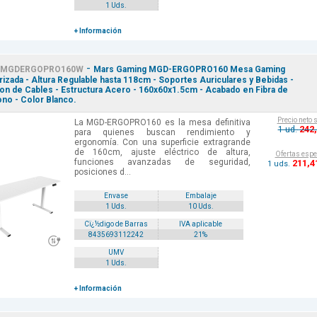
1 Uds.
+ Información
-
MGDERGOPRO160W
Mars Gaming MGD-ERGOPRO160 Mesa Gaming
izada - Altura Regulable hasta 118cm - Soportes Auriculares y Bebidas -
on de Cables - Estructura Acero - 160x60x1.5cm - Acabado en Fibra de
no - Color Blanco.
Precio neto 
La MGD-ERGOPRO160 es la mesa definitiva
242
1 ud.
para quienes buscan rendimiento y
ergonomía. Con una superficie extragrande
de 160cm, ajuste eléctrico de altura,
Ofertas espe
funciones avanzadas de seguridad,
211
,4
1 uds.
posiciones d...
Envase
Embalaje
1 Uds.
10 Uds.
Cï¿½digo de Barras
IVA aplicable
8435693112242
21%
UMV
1 Uds.
+ Información