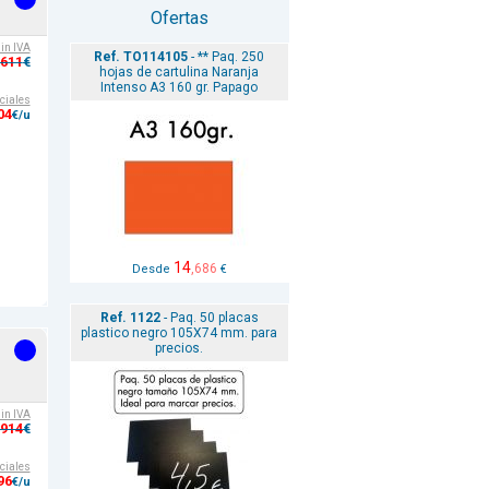
Ofertas
sin IVA
Ref. TO114105
- ** Paq. 250
,611
€
hojas de cartulina Naranja
Intenso A3 160 gr. Papago
ciales
04
€/u
14
,686
Desde
€
Ref. 1122
- Paq. 50 placas
plastico negro 105X74 mm. para
precios.
sin IVA
,914
€
ciales
96
€/u