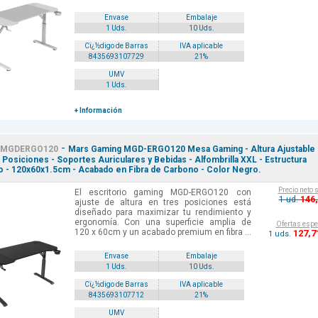
Envase
Embalaje
1 Uds.
10 Uds.
Cï¿½digo de Barras
IVA aplicable
8435693107729
21%
UMV
1 Uds.
+ Información
-
MGDERGO120
Mars Gaming MGD-ERGO120 Mesa Gaming - Altura Ajustable
 Posiciones - Soportes Auriculares y Bebidas - Alfombrilla XXL - Estructura
 - 120x60x1.5cm - Acabado en Fibra de Carbono - Color Negro.
Precio neto 
El escritorio gaming MGD-ERGO120 con
146
1 ud.
ajuste de altura en tres posiciones está
diseñado para maximizar tu rendimiento y
ergonomía. Con una superficie amplia de
Ofertas espe
120 x 60cm y un acabado premium en fibra ...
127
,7
1 uds.
Envase
Embalaje
1 Uds.
10 Uds.
Cï¿½digo de Barras
IVA aplicable
8435693107712
21%
UMV