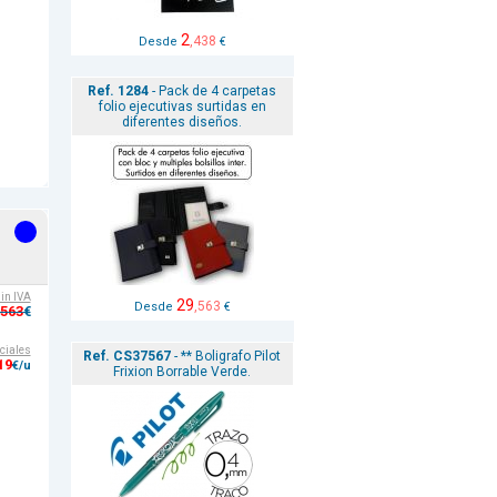
2
,438
Desde
€
Ref. 1284
- Pack de 4 carpetas
folio ejecutivas surtidas en
diferentes diseños.
sin IVA
29
,563
Desde
€
,563
€
ciales
Ref. CS37567
- ** Boligrafo Pilot
19
€/u
Frixion Borrable Verde.