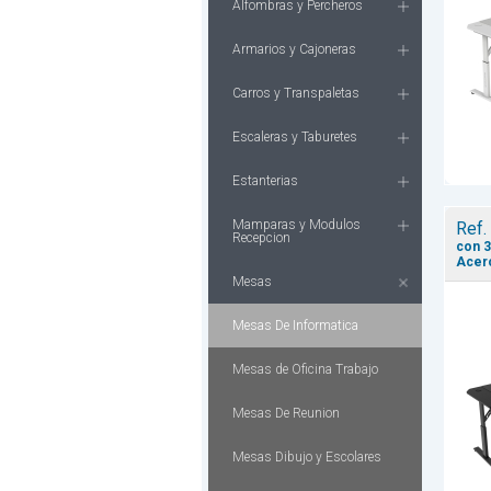
Alfombras y Percheros
Armarios y Cajoneras
Carros y Transpaletas
Escaleras y Taburetes
Estanterias
Mamparas y Modulos
Ref.
Recepcion
con 3
Acero
Mesas
Mesas De Informatica
Mesas de Oficina Trabajo
Mesas De Reunion
Mesas Dibujo y Escolares