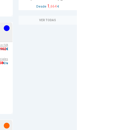
1
,664
Desde
€
VER TODAS
sin IVA
,902
€
ciales
58
€/u