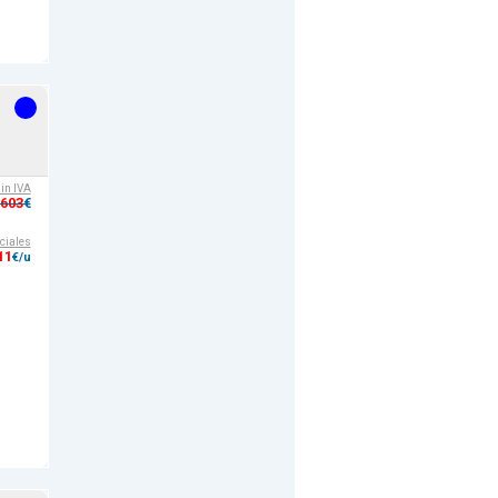
sin IVA
,603
€
ciales
11
€/u