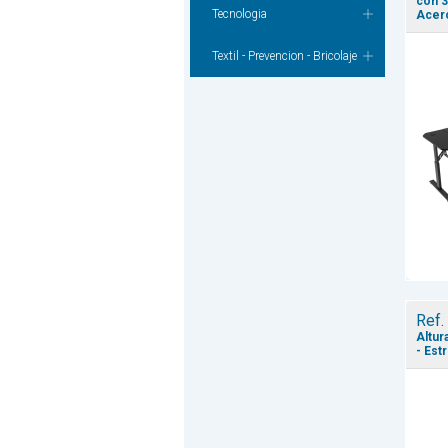
con 3
Tecnologia
Acero
Textil - Prevencion - Bricolaje
Ref.
Altur
- Est