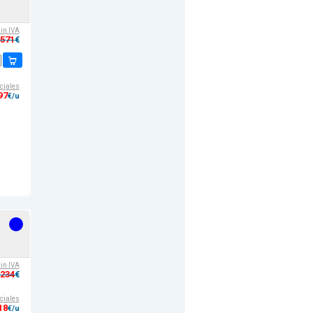
sin IVA
,571
€
ciales
97
€/u
s
sin IVA
,234
€
ciales
18
€/u