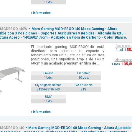
1 Uds.
+ Información
-
MGDERGO140W
Mars Gaming MGD-ERGO140 Mesa Gaming - Altura
able con 3 Posiciones - Soportes Auriculares y Bebidas - Alfombrilla XXL -
ctura Acero - 140x60x1.5cm - Acabado en Fibra de Carbono - Color Blanco.
Precio neto 
El escritorio gaming MGD-ERGO140 está
155
1 ud.
diseñado para optimizar tu espacio y
rendimiento con un ajuste de altura en tres
posiciones, una superficie amplia de 140 x
Ofertas espe
60cm y un acabado premium en fibra de ...
135
,8
1 uds.
Envase
Embalaje
1 Uds.
10 Uds.
Cï¿½digo de Barras
IVA aplicable
8435693107743
21%
UMV
1 Uds.
+ Información
-
MGDERGO140
Mars Gaming MGD-ERGO140 Mesa Gaming - Altura Ajustable