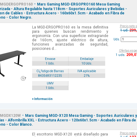
-
MGDERGOPRO160
Mars Gaming MGD-ERGOPRO160 Mesa Gaming
izada - Altura Regulable hasta 118cm - Soportes Auriculares y Bebidas -
on de Cables - Estructura Acero - 160x60x1.5cm - Acabado en Fibra de
no - Color Negro.
Precio neto 
La MGD-ERGOPRO160 es la mesa definitiva
239
1 ud.
para quienes buscan rendimiento y
ergonomía. Con una superficie extragrande
Uds.
de 160cm, ajuste eléctrico de altura,
funciones avanzadas de seguridad,
posiciones d...
Ofertas espe
209
,0
1 uds.
Envase
Embalaje
1 Uds.
10 Uds.
Cï¿½digo de Barras
IVA aplicable
8435693112235
21%
UMV
1 Uds.
+ Información
-
MGDX120W
Mars Gaming MGD-X120 Mesa Gaming - Soportes Auriculares y
as - Alfombrilla XXL - Estructura Acero - 120x60x1.5cm - Acabado en Fibra de
no - Color Blanco.
Precio neto 
El escritorio MGD-X120 está diseñado para