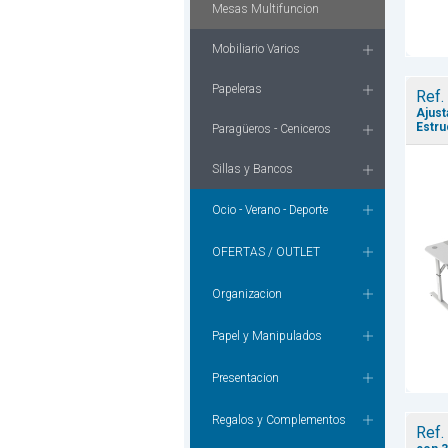
Mesas Multifuncion
Mobiliario Varios
Papeleras
Ref.
Ajust
Estru
Paragüeros - Ceniceros
Sillas y Bancos
Ocio - Verano - Deporte
OFERTAS / OUTLET
Organizacion
Papel y Manipulados
Presentacion
Regalos y Complementos
Ref.