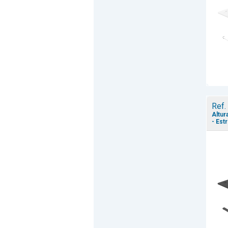
Ref.
Altur
- Est