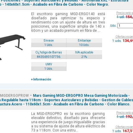
 Posiciones - Soportes Auriculares y Bebidas - Alfombrilla XXL - Estructura
 - 140x60x1.5cm - Acabado en Fibra de Carbono - Color Negro.
Precio neto 
El escritorio gaming MGD-ERGO140 está
154
1 ud.
diseñado para optimizar tu espacio y
rendimiento con un ajuste de altura en tres
Uds.
posiciones, una superficie amplia de 140 x
60cm y un acabado premium en fibra de ...
Ofertas espe
134
,6
1 uds.
Envase
Embalaje
1 Uds.
10 Uds.
Cï¿½digo de Barras
IVA aplicable
8435693107736
21%
UMV
1 Uds.
+ Información
-
MGDERGOPROW
Mars Gaming MGD-ERGOPRO Mesa Gaming Motorizada -
a Regulable hasta 118cm - Soportes Auriculares y Bebidas - Gestion de Cable
ructura Acero - 110x60x1.5cm - Acabado en Fibra de Carbono - Color Blanco.
Precio neto 
La MGD-ERGOPRO es la escritorio gaming
192
1 ud.
elevable definitivo, diseñado para ofrecerte
una experiencia de juego inigualable gracias
a su sistema de ajuste de altura eléctrico de
Ofertas espe
73 a 118cm. Con una estru...
167
,5
1 uds.