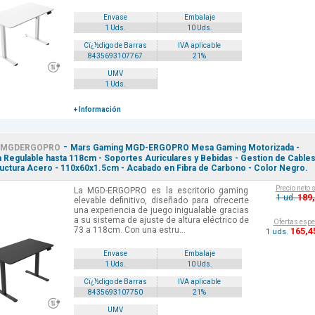
Envase
Embalaje
1 Uds.
10 Uds.
Cï¿½digo de Barras
IVA aplicable
8435693107767
21%
UMV
1 Uds.
+ Información
-
MGDERGOPRO
Mars Gaming MGD-ERGOPRO Mesa Gaming Motorizada -
a Regulable hasta 118cm - Soportes Auriculares y Bebidas - Gestion de Cable
ructura Acero - 110x60x1.5cm - Acabado en Fibra de Carbono - Color Negro.
Precio neto 
La MGD-ERGOPRO es la escritorio gaming
189
1 ud.
elevable definitivo, diseñado para ofrecerte
una experiencia de juego inigualable gracias
a su sistema de ajuste de altura eléctrico de
Ofertas espe
73 a 118cm. Con una estru...
165
,4
1 uds.
Envase
Embalaje
1 Uds.
10 Uds.
Cï¿½digo de Barras
IVA aplicable
8435693107750
21%
UMV