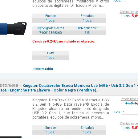
Uds.
equipos de sobremesa, monitores y otros
dispositivos digitales. DT Exodia M perm...
Ofertas espe
5
,8
1 uds.
Envase
Embalaje
1 Uds.
1 Uds.
Cï¿½digo de Barras
IVA aplicable
740617326260
21%
Canon de 0.24€/u no incluido en el precio.
UMV
1 Uds.
+ Información
-
DTX/64GB
Kingston Datatraveler Exodia Memoria Usb 64Gb - Usb 3.2 Gen 1 
apa - Enganche Para Llavero - Color Negro (Pendrive).
Precio neto 
Kingston DataTraveler Exodia Memoria USB
6
1 ud.
3.2 Gen 1 64GB DataTraveler® Exodia de
Kingston alcanza un rendimiento de grado
Uds.
USB 3.2 Gen 1, que facilita el acceso a
portátiles, equipos de sobremesa, monit...
Ofertas espe
5
,8
1 uds.
Envase
Embalaje
1 Uds.
1 Uds.