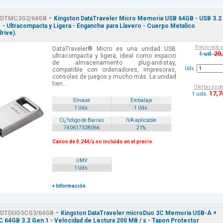
-
DTMC3G2/64GB
Kingston DataTraveler Micro Memoria USB 64GB - USB 3.2
 - Ultracompacta y Ligera - Enganche para Llavero - Cuerpo Metalico
rive).
Precio neto 
DataTraveler® Micro es una unidad USB
20
1 ud.
ultracompacta y ligera, ideal como espacio
de almacenamiento plug-and-stay,
Uds.
compatible con ordenadores, impresoras,
consolas de juegos y mucho más. La unidad
tien...
Ofertas espe
17
,7
1 uds.
Envase
Embalaje
1 Uds.
1 Uds.
Cï¿½digo de Barras
IVA aplicable
740617328066
21%
Canon de 0.24€/u no incluido en el precio.
UMV
1 Uds.
+ Información
-
DTDUO3CG3/64GB
Kingston DataTraveler microDuo 3C Memoria USB-A +
 64GB 3.2 Gen 1 - Velocidad de Lectura 200 MB / s - Tapon Protector