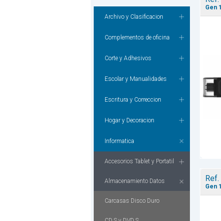
Gen 1
Archivo y Clasificacion
Complementos de oficina
Corte y Adhesivos
Escolar y Manualidades
Escritura y Correccion
Hogar y Decoracion
Informatica
Accesorios Tablet y Portatil
Ref.
Almacenamiento Datos
Gen 1
Carcasas Disco Duro
CD.S y DVD.S