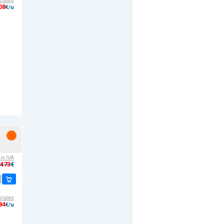
ciales
08
€/u
sin IVA
,473
€
ciales
84
€/u