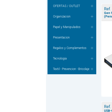
OFERTAS / OUTLET
Ref.
Gen 1
Organizacion
(Pend
Papel y Manipulados
Presentacion
Regalos y Complementos
Tecnologia
Textil - Prevencion - Bricolaje
Ref.
USB-C