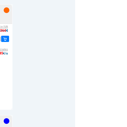
sin IVA
,364
€
ciales
45
€/u