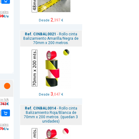
ciales
98
€/u
2
,397
Desde
€
Ref. CINBAL0021
- Rollo cinta
Balizamiento Amarilla/Negra de
70mm x 200 metros.
-
3
,047
Desde
€
sin IVA
,743
€
Ref. CINBAL0014
- Rollo cinta
Balizamiento Roja/Blanca de
70mm x 200 metros. (quedan 3
unidades)
ciales
76
€/u