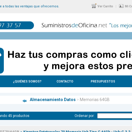
 a todas las ventajas que ofrecemos.
|
Ver Carrito
Mi C
¿QUIÉNES SOMOS?
CONTACTO
PRESUPUESTOS
Almacenamiento Datos
>
Memorias 64GB
ando 45 productos
Ordenar por:
-