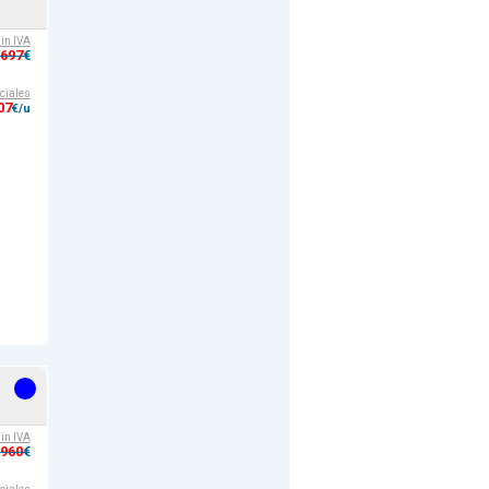
sin IVA
,697
€
ciales
07
€/u
sin IVA
,960
€