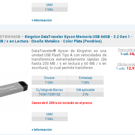
UMV
1 Uds.
+ Información
-
DTKN/64GB
Kingston DataTraveler Kyson Memoria USB 64GB - 3.2 Gen 1 -
B / s en Lectura - Diseño Metalico - Color Plata (Pendrive).
Precio neto 
DataTraveler® Kyson de Kingston es una
14
1 ud.
unidad USB Flash Tipo A con velocidades de
transferencia extremadamente rápidas (de
hasta 200 MB / s en lectura y 60 MB / s en
Ofertas espe
escritura), lo cual permite transferen...
12
,9
1 uds.
Envase
Embalaje
1 Uds.
1 Uds.
Cï¿½digo de Barras
IVA aplicable
740617309102
21%
Canon de 0.24€/u no incluido en el precio.
UMV
1 Uds.
+ Información