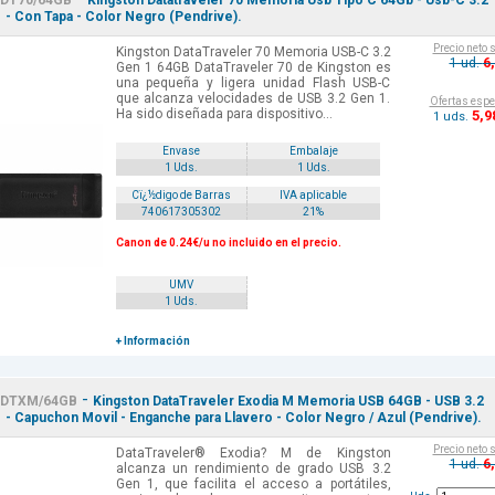
DT70/64GB
Kingston Datatraveler 70 Memoria Usb Tipo C 64Gb - Usb-C 3.2
 - Con Tapa - Color Negro (Pendrive).
Precio neto 
Kingston DataTraveler 70 Memoria USB-C 3.2
6
1 ud.
Gen 1 64GB DataTraveler 70 de Kingston es
una pequeña y ligera unidad Flash USB-C
que alcanza velocidades de USB 3.2 Gen 1.
Ofertas espe
Ha sido diseñada para dispositivo...
5
,9
1 uds.
Envase
Embalaje
1 Uds.
1 Uds.
Cï¿½digo de Barras
IVA aplicable
740617305302
21%
Canon de 0.24€/u no incluido en el precio.
UMV
1 Uds.
+ Información
-
DTXM/64GB
Kingston DataTraveler Exodia M Memoria USB 64GB - USB 3.2
 - Capuchon Movil - Enganche para Llavero - Color Negro / Azul (Pendrive).
Precio neto 
DataTraveler® Exodia? M de Kingston
6
1 ud.
alcanza un rendimiento de grado USB 3.2
Gen 1, que facilita el acceso a portátiles,