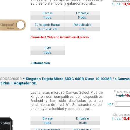
Ofertas espe
su diseño atemporal y galardonado, ah...
13
,9
1 uds.
Envase
Embalaje
1 Uds.
5 Uds.
Cï¿½digo de Barras
IVA aplicable
740617341270
21%
Canon de 0.24€/u no incluido en el precio.
UMV
1 Uds.
+ Información
-
SDCS3/64GB
Kingston Tarjeta Micro SDXC 64GB Clase 10 100MB / s Canvas
t Plus + Adaptador SD.
Precio neto 
Las tarjetas microSD Canvas Select Plus de
15
1 ud.
Kingston son compatibles con dispositivos
Android y han sido diseñadas para un
Uds.
rendimiento de nivel A1. Se caracteriza por
una mayor velocidad y capacidad pa...
Ofertas espe
13
,4
1 uds.
Envase
Embalaje
1 Uds.
10 Uds.