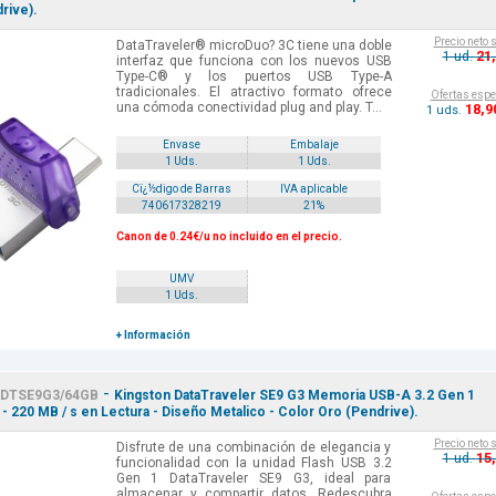
rive).
Precio neto 
DataTraveler® microDuo? 3C tiene una doble
21
1 ud.
interfaz que funciona con los nuevos USB
Type-C® y los puertos USB Type-A
tradicionales. El atractivo formato ofrece
Ofertas espe
una cómoda conectividad plug and play. T...
18
,9
1 uds.
Envase
Embalaje
1 Uds.
1 Uds.
Cï¿½digo de Barras
IVA aplicable
740617328219
21%
Canon de 0.24€/u no incluido en el precio.
UMV
1 Uds.
+ Información
-
DTSE9G3/64GB
Kingston DataTraveler SE9 G3 Memoria USB-A 3.2 Gen 1
- 220 MB / s en Lectura - Diseño Metalico - Color Oro (Pendrive).
Precio neto 
Disfrute de una combinación de elegancia y
15
1 ud.
funcionalidad con la unidad Flash USB 3.2
Gen 1 DataTraveler SE9 G3, ideal para
almacenar y compartir datos. Redescubra