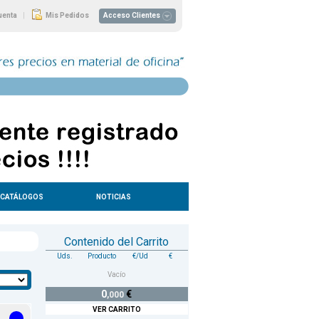
|
uenta
Mis Pedidos
Acceso Clientes
CATÁLOGOS
NOTICIAS
Contenido del Carrito
Uds.
Producto
€/Ud
€
Vacío
0
€
,000
VER CARRITO