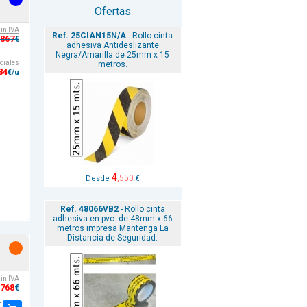
Ofertas
sin IVA
Ref. 25CIAN15N/A
- Rollo cinta
,867
€
adhesiva Antideslizante
Negra/Amarilla de 25mm x 15
ciales
metros.
84
€/u
4
,550
Desde
€
Ref. 48066VB2
- Rollo cinta
adhesiva en pvc. de 48mm x 66
metros impresa Mantenga La
Distancia de Seguridad.
sin IVA
,768
€