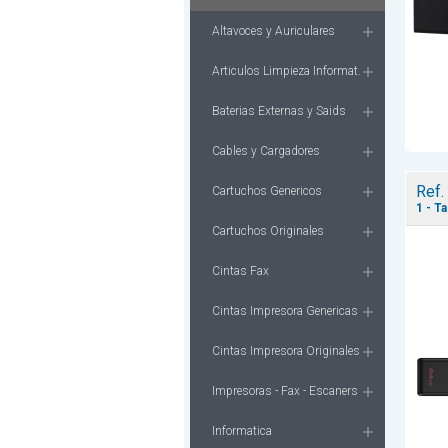
Altavoces y Auriculares
Articulos Limpieza Informat.
Baterias Externas y Saids
Cables y Cargadores
Ref.
Cartuchos Genericos
1 - T
Cartuchos Originales
Cintas Fax
Cintas Impresora Genericas
Cintas Impresora Originales
Impresoras - Fax - Escaners
Informatica