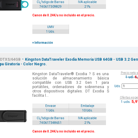
Cï¿½digo de Barras
IVA aplicable
740617309829
21%
Canon de 0.24€/u no incluido en el precio.
UMV
1 Uds.
+ Información
-
DTXS/64GB
Kingston DataTraveler Exodia Memoria USB 64GB - USB 3.2 Gen
apa Giratoria - Color Negro.
Precio neto 
Kingston DataTraveler® Exodia ? S es una
6
1 ud.
solución de almacenamiento básica
compatible con USB 3.2 Gen 1 para
Uds.
portátiles, ordenadores de sobremesa y
otros dispositivos digitales. DT Exodia S
facilita l...
Ofertas espe
5
,9
1 uds.
Envase
Embalaje
1 Uds.
10 Uds.
Cï¿½digo de Barras
IVA aplicable
740617348651
21%
Canon de 0.24€/u no incluido en el precio.