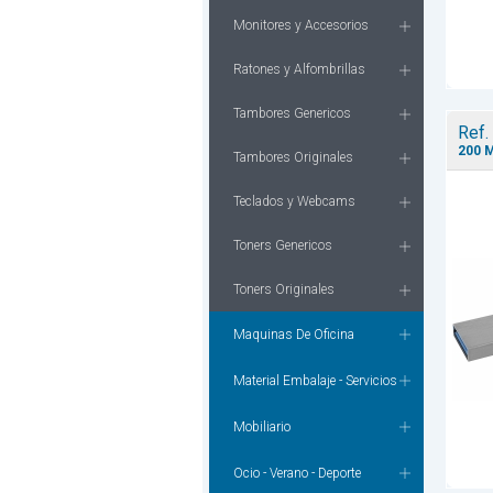
Monitores y Accesorios
Ratones y Alfombrillas
Tambores Genericos
Ref.
200 M
Tambores Originales
Teclados y Webcams
Toners Genericos
Toners Originales
Maquinas De Oficina
Material Embalaje - Servicios
Mobiliario
Ocio - Verano - Deporte