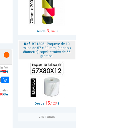
3
,047
Desde
€
Ref. RT1308
- Paquete de 10
rollos de 57 x 80 mm. (ancho x
diametro) papel termico de 56
gramos.
sin IVA
,782
€
ciales
10
€/u
15
,123
Desde
€
VER TODAS