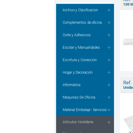
100 M
Archivo y Clasificacion
Complementos de oficina
Corte y Adhesivos
Escolar y Manualidades
Escritura y Correccion
Hogar y Decoracion
Ref.
Informatica
Unida
Maquinas De Oficina
Material Embalaje - Servicios
Articulos Hosteleria