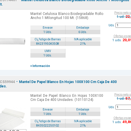
CS174461
Mantel Celulosa Blanco Biodegradable Rollo Ancho 1 Mtlongitud
t.
Precio neto 
Mantel Celulosa Blanco Biodegradable Rollo
22
1 ud.
Ancho 1 Mtlongitud 100 Mt. (15868).
Uds.
Envase
Embalaje
1 Uds.
6 Uds.
Ofertas espe
20
,0
Cï¿½digo de Barras
IVA aplicable
1 uds.
8423195043508
21%
UMV
1 Uds.
+ Información
-
CS59944
Mantel De Papel Blanco En Hojas 100X100 Cm Caja De 400
des.
Precio neto 
Mantel De Papel Blanco En Hojas 100X100
57
1 ud.
Cm Caja De 400 Unidades. (10110124).
Uds.
Envase
Embalaje
1 Uds.
1 Uds.
Ofertas espe
49
,8
Cï¿½digo de Barras
IVA aplicable
1 uds.
8435022250102
21%