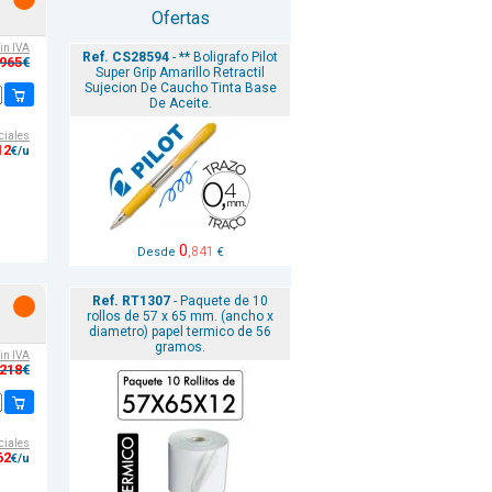
Ofertas
sin IVA
Ref. CS28594
- ** Boligrafo Pilot
,965
€
Super Grip Amarillo Retractil
Sujecion De Caucho Tinta Base
De Aceite.
ciales
12
€/u
0
,841
Desde
€
Ref. RT1307
- Paquete de 10
rollos de 57 x 65 mm. (ancho x
diametro) papel termico de 56
gramos.
sin IVA
,218
€
ciales
62
€/u