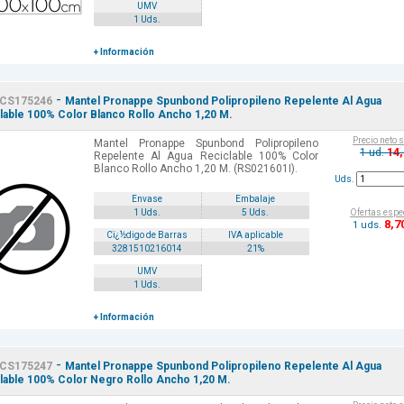
UMV
1 Uds.
+ Información
-
CS175246
Mantel Pronappe Spunbond Polipropileno Repelente Al Agua
lable 100% Color Blanco Rollo Ancho 1,20 M.
Precio neto 
Mantel Pronappe Spunbond Polipropileno
14
1 ud.
Repelente Al Agua Reciclable 100% Color
Blanco Rollo Ancho 1,20 M. (RS021601I).
Uds.
Envase
Embalaje
Ofertas espe
1 Uds.
5 Uds.
8
,7
1 uds.
Cï¿½digo de Barras
IVA aplicable
3281510216014
21%
UMV
1 Uds.
+ Información
-
CS175247
Mantel Pronappe Spunbond Polipropileno Repelente Al Agua
lable 100% Color Negro Rollo Ancho 1,20 M.