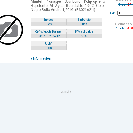
Precio neto 
Mantel Pronappe Spunbond Polipropileno
14
1 ud.
Repelente Al Agua Reciclable 100% Color
Negro Rollo Ancho 1,20 M. (RS021621I).
Uds.
Envase
Embalaje
Ofertas espe
1 Uds.
5 Uds.
8
,7
1 uds.
Cï¿½digo de Barras
IVA aplicable
3281510216212
21%
UMV
1 Uds.
+ Información
ATRÁS