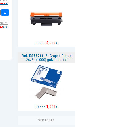
sin IVA
,266
€
ciales
02
€/u
4
,509
Desde
€
Ref. ES55711
- ** Grapas Petrus
26/6 (x1000) galvanizada.
1
,043
Desde
€
VER TODAS