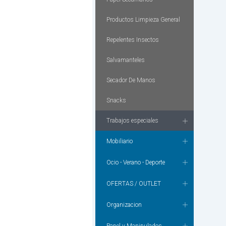
Productos Limpieza General
Repelentes Insectos
Salvamanteles
Secador De Manos
Snacks
Trabajos especiales
Mobiliario
Ocio - Verano - Deporte
OFERTAS / OUTLET
Organizacion