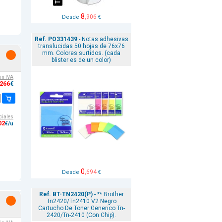
8
,906
Desde
€
Ref. PO331439
- Notas adhesivas
translucidas 50 hojas de 76x76
mm. Colores surtidos. (cada
blister es de un color)
sin IVA
,266
€
ciales
02
€/u
0
,694
Desde
€
Ref. BT-TN2420(P)
- ** Brother
Tn2420/Tn2410 V2 Negro
Cartucho De Toner Generico Tn-
2420/Tn-2410 (Con Chip).