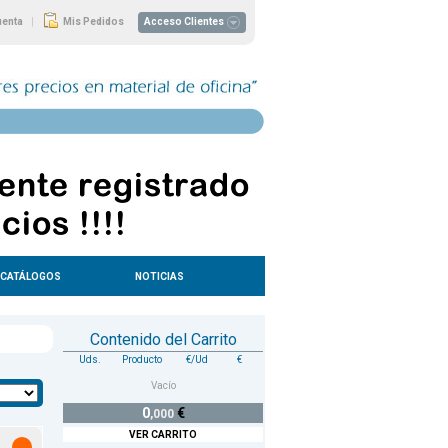
|
uenta
Mis Pedidos
Acceso Clientes
CATÁLOGOS
NOTICIAS
Contenido del Carrito
Uds.
Producto
€/Ud
€
Vacío
0
€
,000
VER CARRITO