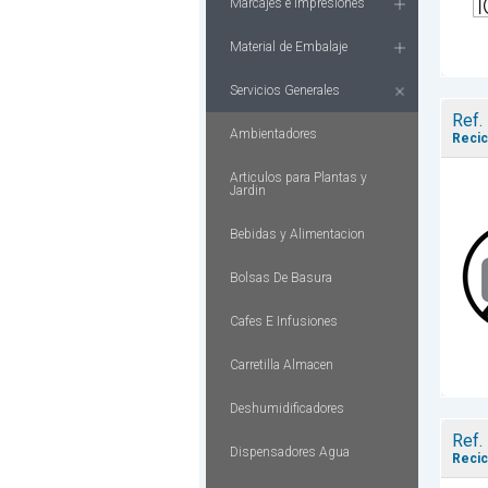
Marcajes e Impresiones
Material de Embalaje
Servicios Generales
Ref.
Ambientadores
Recic
Articulos para Plantas y
Jardin
Bebidas y Alimentacion
Bolsas De Basura
Cafes E Infusiones
Carretilla Almacen
Deshumidificadores
Ref.
Dispensadores Agua
Recic