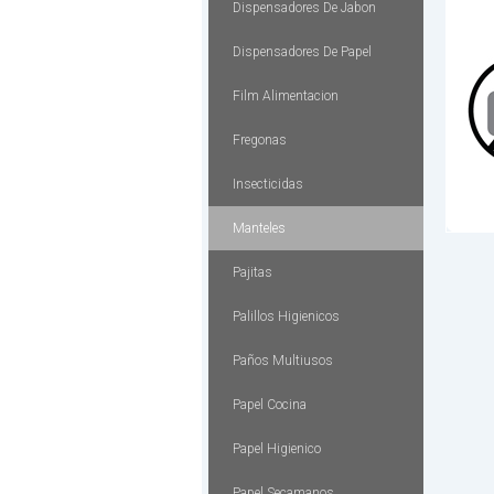
Dispensadores De Jabon
Dispensadores De Papel
Film Alimentacion
Fregonas
Insecticidas
Manteles
Pajitas
Palillos Higienicos
Paños Multiusos
Papel Cocina
Papel Higienico
Papel Secamanos