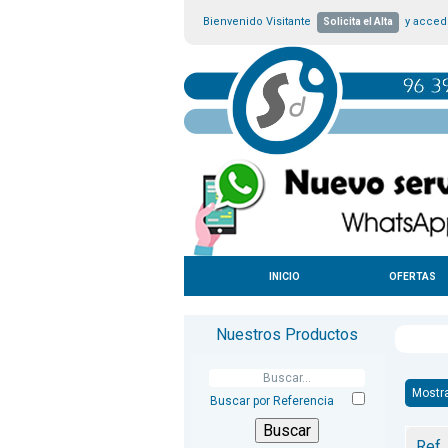
Bienvenido Visitante
y accede
Solicita el Alta
INICIO
OFERTAS
Nuestros Productos
Mostr
Buscar por Referencia
Ref.