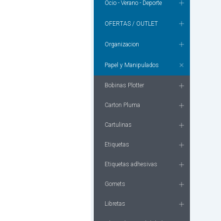
Ocio - Verano - Deporte
OFERTAS / OUTLET
Organizacion
Papel y Manipulados
Bobinas Plotter
Carton Pluma
Cartulinas
Etiquetas
Etiquetas adhesivas
Gomets
Libretas