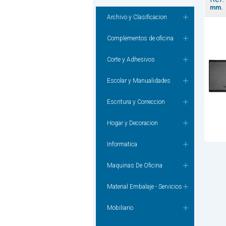
mm.
Archivo y Clasificacion
Complementos de oficina
Corte y Adhesivos
Escolar y Manualidades
Escritura y Correccion
Hogar y Decoracion
Informatica
Maquinas De Oficina
Material Embalaje - Servicios
Mobiliario