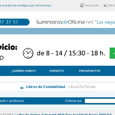
 a todas las ventajas que ofrecemos.
|
Ver Carrito
Mi C
¿QUIÉNES SOMOS?
CONTACTO
PRESUPUESTOS
Libros de Contabilidad
>
Libros De Firmas
ando 1 productos
Ordenar por:
-