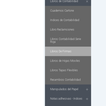
Libros de Contabilidad
Cuadernos Cartone
Indices de Contabilidad
Libro Reclamciones
Libros Contabilidad Serie
Roja
Libros De Firmas
Libros de Hojas Moviles
Libros Tapas Flexibles
Recambios Contabilidad
Manipulados del Papel
Notas adhesivas - Indices