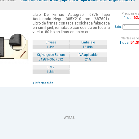
CS57052
Libro De Firmas Autograph 6876 Tapa Acolchada Negra 305X210
Precio neto 
Libro De Firmas Autograph 6876 Tapa
62
1 ud.
Acolchada Negra 305X210 mm. (687601).
Libro de firmas con tapa acolchada fabricada
Uds.
en símil piel, rematado con cosido en toda la
vuelta. 80 hojas lisas en color cre...
Ofertas espe
54
,3
1 uds.
Envase
Embalaje
1 Uds.
16 Uds.
Cï¿½digo de Barras
IVA aplicable
8428143687612
21%
UMV
1 Uds.
+ Información
ATRÁS