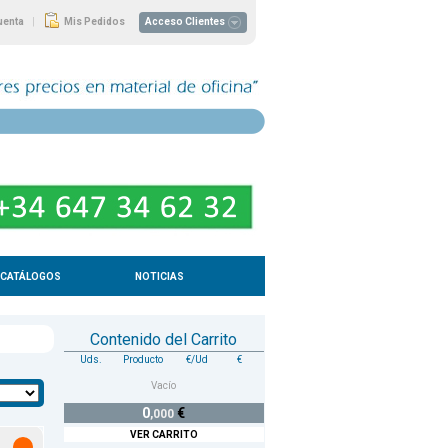
|
uenta
Mis Pedidos
Acceso Clientes
CATÁLOGOS
NOTICIAS
Contenido del Carrito
Uds.
Producto
€/Ud
€
Vacío
0
€
,000
VER CARRITO