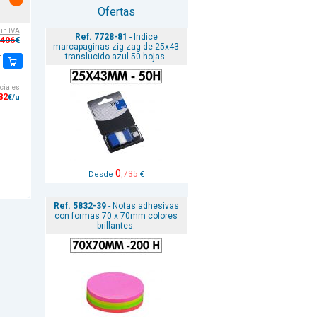
Ofertas
sin IVA
Ref. 7728-81
- Indice
,406
€
marcapaginas zig-zag de 25x43
translucido-azul 50 hojas.
ciales
82
€/u
0
,735
Desde
€
Ref. 5832-39
- Notas adhesivas
con formas 70 x 70mm colores
brillantes.