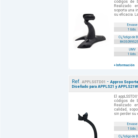
códigos de b
Realizado e
soporta una i
su eficacia. L
Envase
1 Uds.
Cï¿½digo de 
843509952
UMV
1 Uds.
+ Información
Ref.
-
APPLSSTD01
Approx Soporte
Diseñado para APPLS21 y APPLS21W
El appLSSTD01
códigos de b
Realizado e
calidad, sop
sin perder su 
Envase
1 Uds.
Cï¿½digo de 