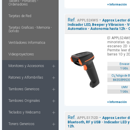
Tablets - Portatiles -
Ordenadores
+ Información
Tarjetas de Red
Ref.
-
APPLS24WS
Approx Lector de
Indicador LED, Beeper y Vibracion - 
Tarjetas Graficas - Memoria -
Automatico - Autonomia hasta 12h - C
Sonido
El APPLS24WS
minoristas q
Ventiladores Informatica
escaneo 2D i
Permite leer 
Videoproyectores
barras 1D y 2D
Envase
Monitores y Accesorios
1 Uds.
Cï¿½digo de 
Ratones y Alfombrillas
843509953
UMV
Tambores Genericos
1 Uds.
Tambores Originales
+ Información
Teclados y Webcams
Ref.
-
APPLS17I2D
Approx Lector d
Bluetooth, RF y USB - Indicador LED 
Toners Genericos
12h.