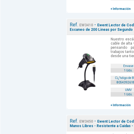
+ Información
Ref.
-
EW3410
Ewent Lector de Codi
Escaneo de 200 Lineas por Segundo -
Nuestro escá
cable de alta 
pensando p
trabajos tanto
desde una tien
Envase
1 Uds.
Cï¿½digo de 
805439261
UMV
1 Uds.
+ Información
Ref.
-
EW3450
Ewent Lector de Cod
Manos Libres - Resistente a Caidas - 