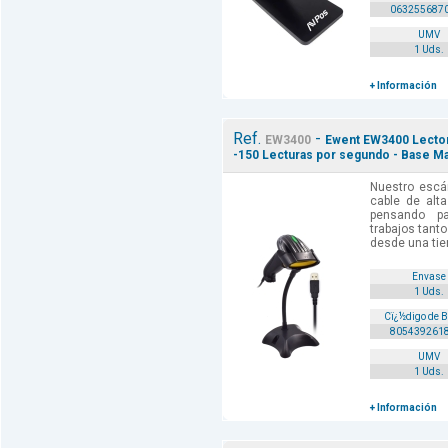
063255687
UMV
1 Uds.
+ Información
Ref.
-
EW3400
Ewent EW3400 Lector
-150 Lecturas por segundo - Base Ma
Nuestro escá
cable de alta
pensando p
trabajos tanto
desde una tien
Envase
1 Uds.
Cï¿½digo de 
805439261
UMV
1 Uds.
+ Información