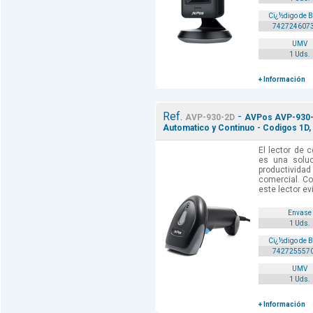
Cï¿½digo de 
742724607
UMV
1 Uds.
+ Información
Ref.
-
AVP-930-2D
AVPos AVP-930-2
Automatico y Continuo - Codigos 1D, 
El lector de 
es una solu
productivi
comercial. Co
este lector ev
Envase
1 Uds.
Cï¿½digo de 
742725557
UMV
1 Uds.
+ Información