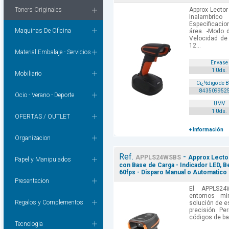
Toners Originales
Approx Lector
Inalambri
Especificacio
Maquinas De Oficina
área. -Modo 
Velocidad de 
12...
Material Embalaje - Servicios
Envase
1 Uds.
Mobiliario
Cï¿½digo de 
843509952
Ocio - Verano - Deporte
UMV
1 Uds.
OFERTAS / OUTLET
+ Información
Organizacion
Ref.
-
APPLS24WSBS
Approx Lector
Papel y Manipulados
con Base de Carga - Indicador LED, B
60fps - Disparo Manual o Automatico 
Presentacion
El APPLS24
entornos mi
Regalos y Complementos
solución de e
precisión. Pe
códigos de bar
Tecnologia