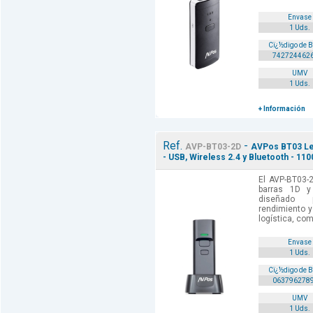
Envase
1 Uds.
Cï¿½digo de 
742724462
UMV
1 Uds.
+ Información
Ref.
-
AVP-BT03-2D
AVPos BT03 Lec
- USB, Wireless 2.4 y Bluetooth - 11
El AVP-BT03-
barras 1D y
diseñado p
rendimiento 
logística, com
Envase
1 Uds.
Cï¿½digo de 
063796278
UMV
1 Uds.