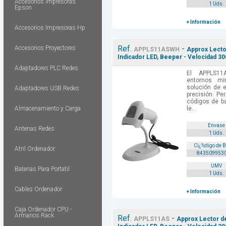
Accesorios Impresoras
1 Uds.
Epson
+ Información
Accesorios Impresoras Hp
Ref.
-
Accesorios Proyectores
APPLS11ASWH
Approx Lecto
Indicador LED, Beeper - Velocidad 3
Adaptadores PLC Redes
El APPLS11
entornos mi
solución de 
Adaptadores USB Redes
precisión. Pe
códigos de b
Almacenamiento y Carga
le...
Envase
Antenas Redes
1 Uds.
Cï¿½digo de 
Atril Ordenador
843509953
UMV
Baterias Para Portatil
1 Uds.
Cables Ordenador
+ Información
Caja Ordenador CPU -
Armarios Rack
Ref.
-
APPLS11AS
Approx Lector d