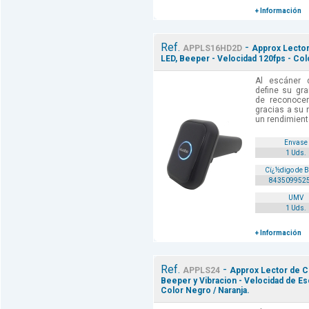
+ Información
Ref.
-
APPLS16HD2D
Approx Lector
LED, Beeper - Velocidad 120fps - Co
Al escáner 
define su gra
de reconoce
gracias a su 
un rendimiento
Envase
1 Uds.
Cï¿½digo de 
843509952
UMV
1 Uds.
+ Información
Ref.
-
APPLS24
Approx Lector de Co
Beeper y Vibracion - Velocidad de Es
Color Negro / Naranja.