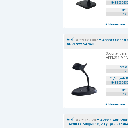
843509953
UMV
1 Uds.
+ Información
Ref.
-
APPLSSTD02
Approx Soporte
APPLS22 Series.
Soporte para
APPLS11 APPL
Envase
1 Uds.
Cï¿½digo de 
843509953
UMV
1 Uds.
+ Información
Ref.
-
AVP-260-2D
AVPos AVP-260-2
Lectura Codigos 1D, 2D y QR - Escan