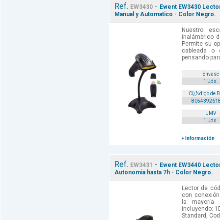
Ref.
-
EW3430
Ewent EW3430 Lector
Manual y Automatico - Color Negro.
Nuestro es
inalámbrico d
Permite su op
cableada o 
pensando para
Envase
1 Uds.
Cï¿½digo de 
805439261
UMV
1 Uds.
+ Información
Ref.
-
EW3431
Ewent EW3440 Lector 
Autonomia hasta 7h - Color Negro.
Lector de có
con conexión
la mayoría
incluyendo: 1
Standard, Cod