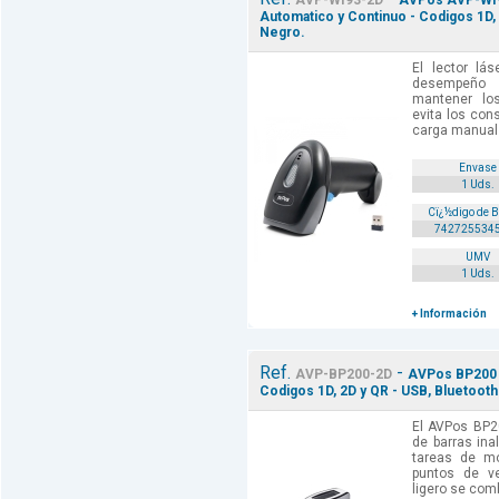
AVP-WI93-2D
AVPos AVP-WI93
Automatico y Continuo - Codigos 1D, 
Negro.
El lector lá
desempeño 
mantener los
evita los con
carga manual d
Envase
1 Uds.
Cï¿½digo de 
742725534
UMV
1 Uds.
+ Información
Ref.
-
AVP-BP200-2D
AVPos BP200 L
Codigos 1D, 2D y QR - USB, Bluetooth
El AVPos BP2
de barras inal
tareas de mo
puntos de v
ligero se comb