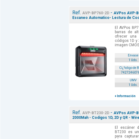
Ref.
-
AVP-BP760-2D
AVPos AVP-BP
Escaneo Automatico- Lectura de Codi
El AVPos BP7
barras de al
ofrecer una 
códigos 1D y 
imagen CMOS d
Envase
1 Uds.
Cï¿½digo de 
742724607
UMV
1 Uds.
+ Información
Ref.
-
AVP-BT230-2D
AVPos AVP-BT
2000Mah - Codigos 1D, 2D y QR - Wir
El escáner 
BT230 es una
para captur