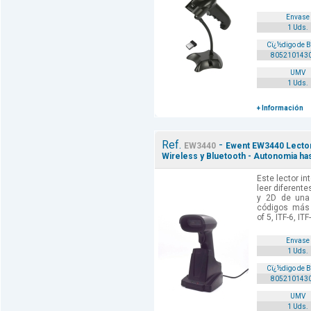
Envase
1 Uds.
Cï¿½digo de 
805210143
UMV
1 Uds.
+ Información
Ref.
-
EW3440
Ewent EW3440 Lector 
Wireless y Bluetooth - Autonomia has
Este lector i
leer diferente
y 2D de una 
códigos más 
of 5, ITF-6, ITF
Envase
1 Uds.
Cï¿½digo de 
805210143
UMV
1 Uds.