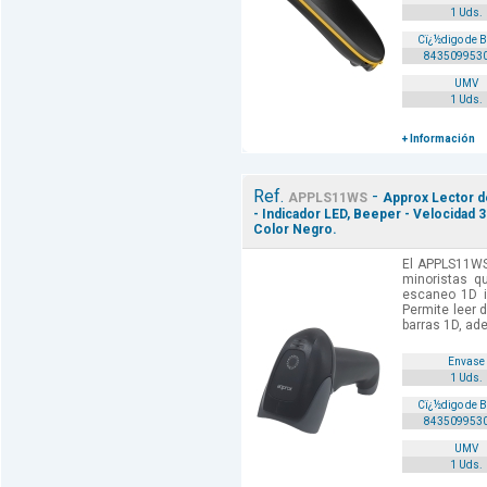
1 Uds.
Cï¿½digo de 
843509953
UMV
1 Uds.
+ Información
Ref.
-
APPLS11WS
Approx Lector d
- Indicador LED, Beeper - Velocidad
Color Negro.
El APPLS11WS
minoristas q
escaneo 1D i
Permite leer 
barras 1D, ad
Envase
1 Uds.
Cï¿½digo de 
843509953
UMV
1 Uds.