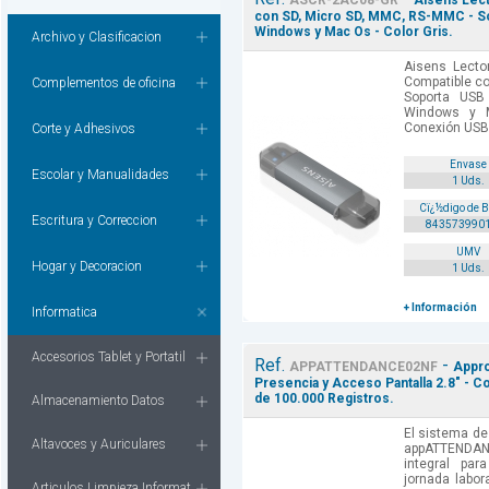
ASCR-2AC08-GR
Aisens Lect
con SD, Micro SD, MMC, RS-MMC - So
Windows y Mac Os - Color Gris.
Archivo y Clasificacion
Aisens Lecto
Compatible co
Complementos de oficina
Soporta USB
Windows y M
Conexión USB-C
Corte y Adhesivos
Envase
Escolar y Manualidades
1 Uds.
Cï¿½digo de 
Escritura y Correccion
843573990
UMV
Hogar y Decoracion
1 Uds.
+ Información
Informatica
Accesorios Tablet y Portatil
Ref.
-
APPATTENDANCE02NF
Appro
Presencia y Acceso Pantalla 2.8" - C
de 100.000 Registros.
Almacenamiento Datos
El sistema de
Altavoces y Auriculares
appATTENDAN
integral par
jornada labor
Articulos Limpieza Informat.