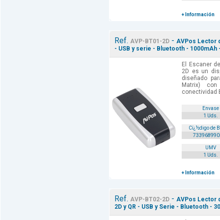
+ Información
Ref.
-
AVP-BT01-2D
AVPos Lector d
- USB y serie - Bluetooth - 1000mAh 
El Escaner d
2D es un disp
diseñado par
Matrix) con
conectividad B
Envase
1 Uds.
Cï¿½digo de 
733968990
UMV
1 Uds.
+ Información
Ref.
-
AVP-BT02-2D
AVPos Lector d
2D y QR - USB y Serie - Bluetooth - 