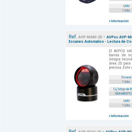
UMV
1 Uds.
+ Información
Ref.
-
AVP-M680-2D
AVPos AVP-M68
Escaneo Automatico - Lectura de Cod
El AVPOS 68
barras de so
integra tecn
área 2D para 
precisa. Este 
Envase
1 Uds.
Cï¿½digo de 
064668075
UMV
1 Uds.
+ Información
Ref.
-