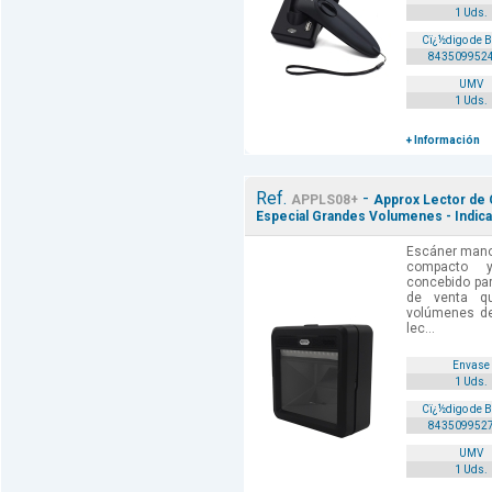
1 Uds.
Cï¿½digo de 
843509952
UMV
1 Uds.
+ Información
Ref.
-
APPLS08+
Approx Lector de C
Especial Grandes Volumenes - Indica
Escáner manos
compacto y
concebido par
de venta q
volúmenes de
lec...
Envase
1 Uds.
Cï¿½digo de 
843509952
UMV
1 Uds.