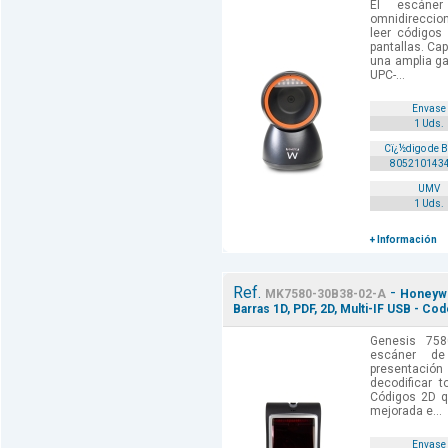
El escáne
omnidireccio
leer códigos
pantallas. Ca
una amplia g
UPC-...
Envase
1 Uds.
Cï¿½digo de 
805210143
UMV
1 Uds.
+ Información
Ref.
-
MK7580-30B38-02-A
Honeywe
Barras 1D, PDF, 2D, Multi-IF USB - Co
Genesis 758
escáner d
presentació
decodificar 
Códigos 2D q
mejorada e...
Envase