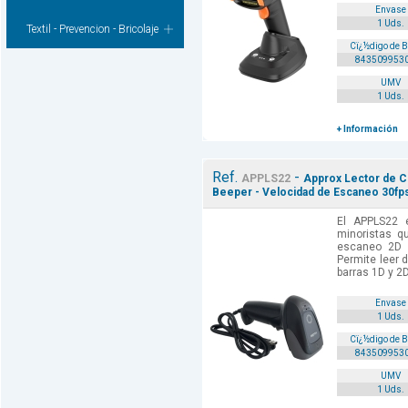
Envase
1 Uds.
Textil - Prevencion - Bricolaje
Cï¿½digo de 
843509953
UMV
1 Uds.
+ Información
Ref.
-
APPLS22
Approx Lector de Co
Beeper - Velocidad de Escaneo 30fps
El APPLS22 
minoristas q
escaneo 2D a
Permite leer 
barras 1D y 2
Envase
1 Uds.
Cï¿½digo de 
843509953
UMV
1 Uds.