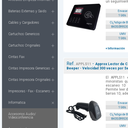
un seguimiento
Baterias Externas y Saids
Envase
1 Uds.
Cables y Cargadores
Cï¿½digo de 
843509953
Cartuchos Genericos
UMV
1 Uds.
Cartuchos Originales
+ Información
Cintas Fax
Ref.
-
APPLS11
Approx Lector de Co
Cintas Impresora Genericas
Beeper - Velocidad 300 veces por S
El APPLS11 
Cintas Impresora Originales
minoristas q
escaneo 1D a
Permite leer 
Impresoras - Fax - Escaners
barras 1D, ad
Informatica
Envase
1 Uds.
Accesorios Audio/
Cï¿½digo de 
Videoconferencia
843509953
UMV