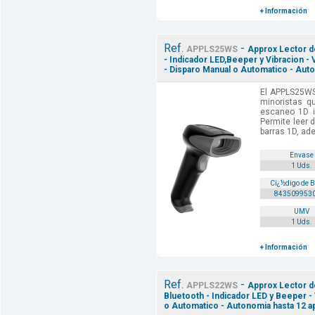
+ Información
Ref.
-
APPLS25WS
Approx Lector d
- Indicador LED,Beeper y Vibracion 
- Disparo Manual o Automatico - Auto
El APPLS25WS
minoristas q
escaneo 1D i
Permite leer 
barras 1D, ad
Envase
1 Uds.
Cï¿½digo de 
843509953
UMV
1 Uds.
+ Información
Ref.
-
APPLS22WS
Approx Lector d
Bluetooth - Indicador LED y Beeper -
o Automatico - Autonomia hasta 12 a