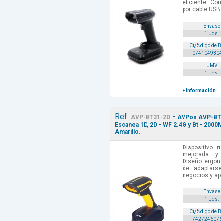
eficiente. Co
por cable USB
Envase
1 Uds.
Cï¿½digo de 
074104930
UMV
1 Uds.
+ Información
Ref.
-
AVP-BT31-2D
AVPos AVP-BT3
Escanea 1D, 2D - WF 2.4G y Bt - 2000M
Amarillo.
Dispositivo 
mejorada y 
Diseño ergon
de adaptars
negocios y apl
Envase
1 Uds.
Cï¿½digo de 
742724607