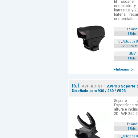
El Escaner
compacto y 
barras 1D y 2
batería reca
comerciales e 
Envase
1 Uds.
Cï¿½digo de 
729927498
UMV
1 Uds.
+ Información
Ref.
-
AVP-BC-ST
AVPOS Soporte p
Diseñado para 930 / 260 / WI93.
Soporte 
Especificacio
altura e incli
2D -AVP-260-2
Envase
1 Uds.
Cï¿½digo de 