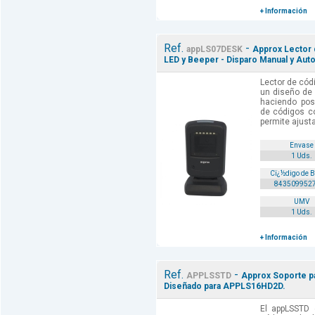
+ Información
Ref.
-
appLS07DESK
Approx Lector 
LED y Beeper - Disparo Manual y Aut
Lector de cód
un diseño de 
haciendo pos
de códigos c
permite ajustar
Envase
1 Uds.
Cï¿½digo de 
843509952
UMV
1 Uds.
+ Información
Ref.
-
APPLSSTD
Approx Soporte p
Diseñado para APPLS16HD2D.
El appLSSTD 