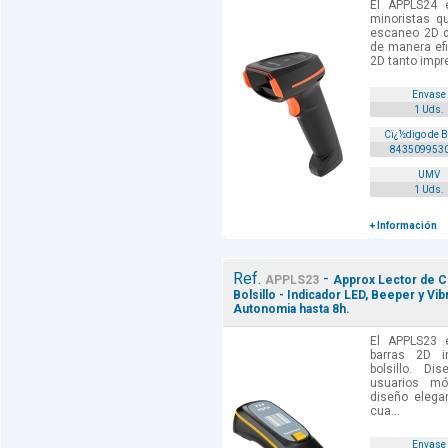
El APPLS24 
minoristas q
escaneo 2D de
de manera efi
2D tanto impr
Envase
1 Uds.
Cï¿½digo de 
843509953
UMV
1 Uds.
+ Información
Ref.
-
APPLS23
Approx Lector de C
Bolsillo - Indicador LED, Beeper y Vi
Autonomia hasta 8h.
El APPLS23 
barras 2D i
bolsillo. Di
usuarios mó
diseño elegan
cua...
Envase