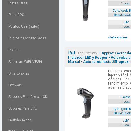
Placas Base
1 Uds.
Cï¿½digo de 
Porta-CDS
843509953
UMV
Puertos USB (hubs)
1 Uds.
+ Información
Puntos de Acceso Redes
Routers
Ref.
-
appLS21WS
Approx Lector de
Indicador LED y Beeper - Velocidad 
Sistemas WiFi MESH
Manual - Autonomia hasta 25h aprox. 
Práctico esc
Smartphones
ligero y fácil
códigos 2D
rendimiento y
Software
además dispon
Soportes Para Colocar CDs
Envase
1 Uds.
Soportes Para CPU
Cï¿½digo de 
843509953
Switchs Redes
UMV
1 Uds.