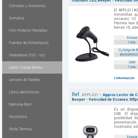
Indicador LED, Beeper - Velocidad 3
Consolas y Accesorios
El APPLS11AS
minoristas q
Domotica
escaneo 1D a
Permite leer 
barras 1D, ad
Film Protector Pantallas
Envase
Fuentes de Alimentacion
1 Uds.
Cï¿½digo de 
Grabadoras DVD - Voz
843509953
UMV
Lector Codigo Barras
1 Uds.
+ Información
Lectores de Tarjetas
Libros electronicos
Ref.
-
APPLS21
Approx Lector de Co
Beeper - Velocidad de Escaneo 30fps
Memoria Ram
Es un dispos
USB. El disp
Microfonos
posibilidad 
presentación
mostrador, ad
Pasta Termica
Envase