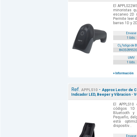
El APPLS22WS
minoristas q
escaneo 2D i
Permite leer 
barras 1D y 2D
Envase
1 Uds.
Cï¿½digo de 
843509953
UMV
1 Uds.
+ Información
Ref.
-
APPLS10
Approx Lector de Co
Indicador LED, Beeper y Vibracion - 
El APPLS10 
códigos 1D
Bluetooth y
Pequeño, delg
está optim
dispositiv...
Envase