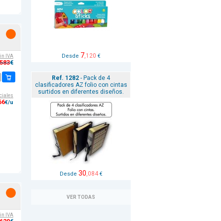
7
,120
Desde
€
sin IVA
,583
€
Ref. 1282
- Pack de 4
clasificadores AZ folio con cintas
surtidos en diferentes diseños.
ciales
66
€/u
30
,084
Desde
€
VER TODAS
sin IVA