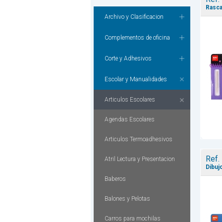
Rasca
Archivo y Clasificacion
Complementos de oficina
Corte y Adhesivos
Escolar y Manualidades
Articulos Escolares
Agendas Escolares
Articulos Termoadhesivos
Ref.
Atril Lectura y Presentacion
Dibuj
Baberos
Balones y Pelotas
Carros para mochilas