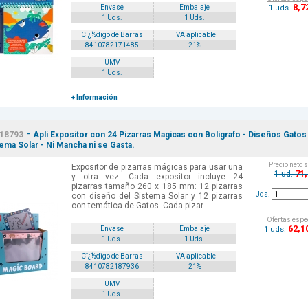
8
,7
1 uds.
Envase
Embalaje
1 Uds.
1 Uds.
Cï¿½digo de Barras
IVA aplicable
8410782171485
21%
UMV
1 Uds.
+ Información
-
18793
Apli Expositor con 24 Pizarras Magicas con Boligrafo - Diseños Gatos
tema Solar - Ni Mancha ni se Gasta.
Precio neto 
Expositor de pizarras mágicas para usar una
71
1 ud.
y otra vez. Cada expositor incluye 24
pizarras tamaño 260 x 185 mm: 12 pizarras
Uds.
con diseño del Sistema Solar y 12 pizarras
con temática de Gatos. Cada pizar...
Ofertas espe
62
,1
1 uds.
Envase
Embalaje
1 Uds.
1 Uds.
Cï¿½digo de Barras
IVA aplicable
8410782187936
21%
UMV
1 Uds.