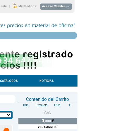
|
uenta
Mis Pedidos
Acceso Clientes
CATÁLOGOS
NOTICIAS
Contenido del Carrito
Uds.
Producto
€/Ud
€
Vacío
0
€
,000
VER CARRITO