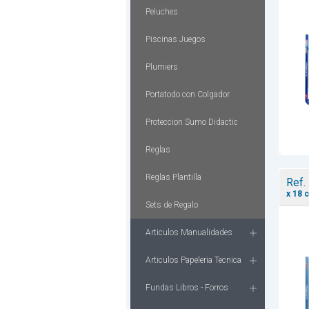
Peluches
Piscinas Juegos
Plumiers
Portatodo con Colgador
Proteccion Sumo Didactic
Reglas
Reglas Plantilla
Ref.
x 18 
Sets de Regalo
Articulos Manualidades
Articulos Papeleria Tecnica
Fundas Libros - Forros