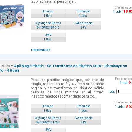
lado, adivinar al personaje...
Ofertas espe
18
,9
1 uds.
Envase
Embalaje
1 Uds.
1 Uds.
Cï¿½digo de Barras
IVA aplicable
8410782189015
21%
UMV
1 Uds.
+ Información
-
15175
Apli Magic Plastic - Se Transforma en Plastico Duro - Disminuye su
o - 4 Hojas.
Precio neto 
Papel de plástico mágico que, por arte de
9
1 ud.
magia, reduce entre 3 y 4 veces su tamaño
original y se transforma en plástico sólido
Uds.
después de unos minutos en el horno.
Plástico mágico recomendado para co...
Ofertas espe
8
,5
1 uds.
Envase
Embalaje
1 Uds.
1 Uds.
Cï¿½digo de Barras
IVA aplicable
8410782151753
21%
UMV