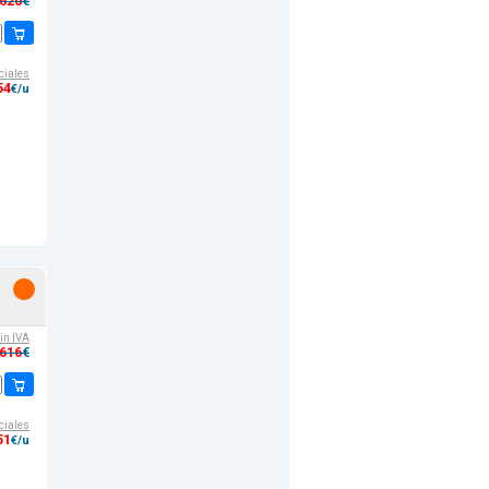
,620
€
ciales
54
€/u
sin IVA
,616
€
ciales
51
€/u