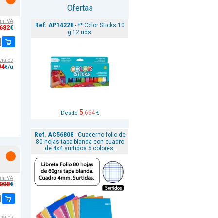
Ofertas
sin IVA
Ref. AP14228
- ** Color Sticks 10
,682
€
g 12 uds.
ciales
94
€/u
5
,664
Desde
€
Ref. AC56808
- Cuaderno folio de
80 hojas tapa blanda con cuadro
de 4x4 surtidos 5 colores.
sin IVA
,008
€
ciales