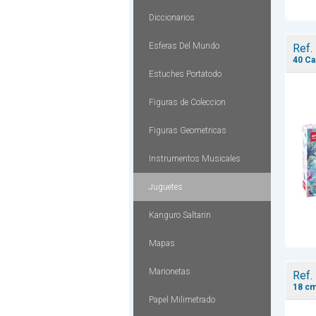
Diccionarios
Esferas Del Mundo
Ref.
40 Ca
Estuches Portatodo
Figuras de Coleccion
Figuras Geometricas
Instrumentos Musicales
Juguetes
Kanguro Saltarin
Mapas
Marionetas
Ref.
18 cm
Papel Milimetrado