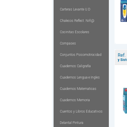
Carteras Levante U.D
Chalecos Reflect. Niñ@
Cocinitas Escolares
Compases
Ref.
Conjuntos Psicomotrocidad
y Sis
Cuadernos Caligrafia
Cuadernos Lengua e Ingles
Cuadernos Matematicas
Cuadernos Memoria
Cuentos y Libros Educativos
Delantal Pintura