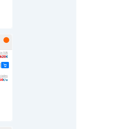
sin IVA
,620
€
ciales
54
€/u