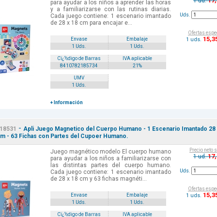
17
1 ud.
para ayudar a los niños a aprender las horas
y a familiarizarse con las rutinas diarias.
Uds.
Cada juego contiene: 1 escenario imantado
de 28 x 18 cm para encajar e...
Ofertas espe
15
,3
1 uds.
Envase
Embalaje
1 Uds.
1 Uds.
Cï¿½digo de Barras
IVA aplicable
8410782185734
21%
UMV
1 Uds.
+ Información
-
18531
Apli Juego Magnetico del Cuerpo Humano - 1 Escenario Imantado 28
cm - 63 Fichas con Partes del Cupoer Humano.
Precio neto 
Juego magnético modelo El cuerpo humano
17
1 ud.
para ayudar a los niños a familiarizarse con
las distintas partes del cuerpo humano.
Uds.
Cada juego contiene: 1 escenario imantado
de 28 x 18 cm y 63 fichas magnéti...
Ofertas espe
15
,3
1 uds.
Envase
Embalaje
1 Uds.
1 Uds.
Cï¿½digo de Barras
IVA aplicable