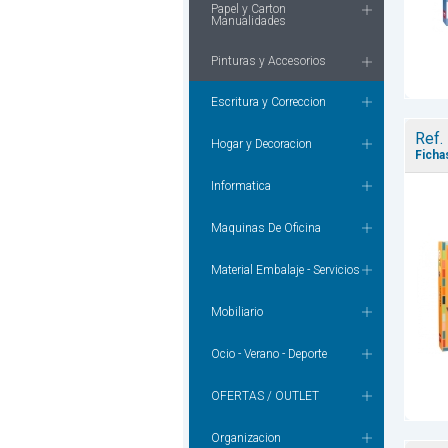
Papel y Carton
Manualidades
Pinturas y Accesorios
Escritura y Correccion
Ref.
Hogar y Decoracion
Ficha
Informatica
Maquinas De Oficina
Material Embalaje - Servicios
Mobiliario
Ocio - Verano - Deporte
OFERTAS / OUTLET
Organizacion