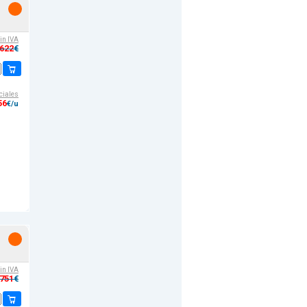
-
sin IVA
,622
€
ciales
56
€/u
sin IVA
,751
€