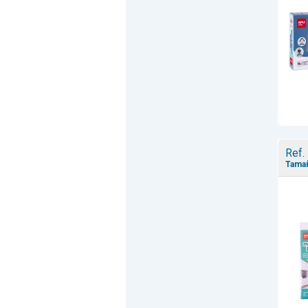
Ref.
Tamañ