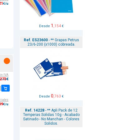
21
€/u
1
,154
Desde
€
Ref. ES23600
- ** Grapas Petrus
23/6-200 (x1000) cobreada.
sin IVA
,273
€
0
,763
Desde
€
ciales
09
€/u
Ref. 14228
- ** Apli Pack de 12
Temperas Solidas 10g - Acabado
Satinado - No Manchan - Colores
Solidos.