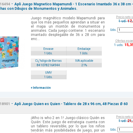
-
16494
Apli Juego Magnetico Mapamundi - 1 Escenario Imantado 36 x 38 cm 
chas con Dibujos de Monumentos y Animales.
Precio neto 
Juego magnético modelo Mapamundi para
17
1 ud.
que los más pequeños aprendan a situar en
el mapa un montón de monumentos y
Uds.
animales. Cada juego contiene: 1 escenario
imantado desplegable de 36 x 28 cm para
enc...
Ofertas espe
15
,3
1 uds.
Envase
Embalaje
1 Uds.
1 Uds.
Cï¿½digo de Barras
IVA aplicable
8410782164944
21%
UMV
1 Uds.
+ Información
-
18901
Apli Juego Quien es Quien - Tablero de 28 x 96 cm, 48 Piezas Ø 60
Precio neto 
¡Who is who 2 en 1! Juego clásico Quién es
21
1 ud.
Quién. Este juego de estrategia cuenta con
un tablero reversible; por lo que los niños
Uds.
tendrán más posibilidades de juego, por un