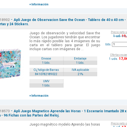
+ Información
-
18902
Apli Juego de Observacion Save the Ocean - Tablero de 40 x 40 cm -
rtas y 24 Stickers.
Precio neto 
Juego de observación y velocidad Save the
19
1 ud.
Ocean. Los jugadores tendrán que encontrar
lo más rápido posible las 4 imágenes de su
Uds.
carta en el tablero para ganar. El juego
incluye cartas con imágenes de ...
Ofertas espe
17
,0
1 uds.
Envase
Embalaje
1 Uds.
1 Uds.
Cï¿½digo de Barras
IVA aplicable
8410782189022
21%
UMV
1 Uds.
+ Información
-
18573
Apli Juego Magnetico Aprende las Horas - 1 Escenario Imantado 28 x
 - 96 Fichas con las Partes del Reloj.
Precio neto 
Juego magnético modelo Aprendo las horas