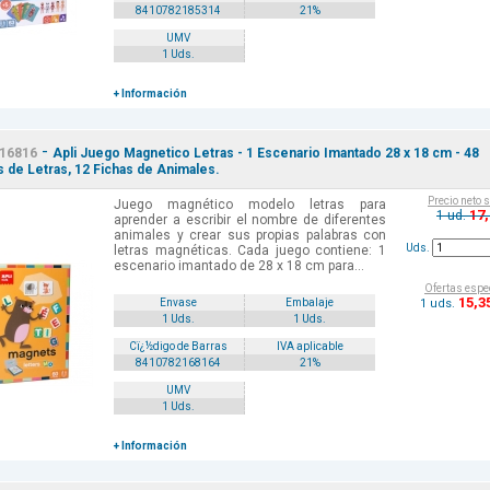
8410782185314
21%
UMV
1 Uds.
+ Información
-
16816
Apli Juego Magnetico Letras - 1 Escenario Imantado 28 x 18 cm - 48
s de Letras, 12 Fichas de Animales.
Precio neto 
Juego magnético modelo letras para
17
1 ud.
aprender a escribir el nombre de diferentes
animales y crear sus propias palabras con
Uds.
letras magnéticas. Cada juego contiene: 1
escenario imantado de 28 x 18 cm para...
Ofertas espe
15
,3
1 uds.
Envase
Embalaje
1 Uds.
1 Uds.
Cï¿½digo de Barras
IVA aplicable
8410782168164
21%
UMV
1 Uds.
+ Información