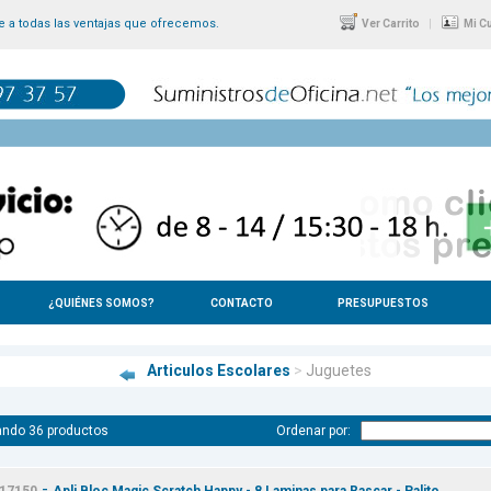
 a todas las ventajas que ofrecemos.
|
Ver Carrito
Mi C
¿QUIÉNES SOMOS?
CONTACTO
PRESUPUESTOS
Articulos Escolares
>
Juguetes
ando 36 productos
Ordenar por:
-