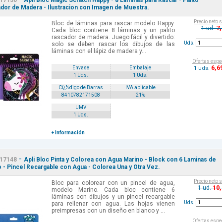
17150
Apli Bloc Magic Scratch Happy - 8 Laminas para Rascar - Palito
dor de Madera - Ilustracion con Imagen de Muestra.
Precio neto 
Bloc de láminas para rascar modelo Happy.
7
1 ud.
Cada bloc contiene 8 láminas y un palito
rascador de madera. Juego fácil y divertido:
Uds.
solo se deben rascar los dibujos de las
láminas con el lápiz de madera y...
Ofertas espe
6
,6
1 uds.
Envase
Embalaje
1 Uds.
1 Uds.
Cï¿½digo de Barras
IVA aplicable
8410782171508
21%
UMV
1 Uds.
+ Información
-
17148
Apli Bloc Pinta y Colorea con Agua Marino - Block con 6 Laminas de
o - Pincel Recargable con Agua - Colorea Una y Otra Vez.
Precio neto 
Bloc para colorear con un pincel de agua,
10
1 ud.
modelo Marino. Cada bloc contiene 6
láminas con dibujos y un pincel recargable
Uds.
para rellenar con agua. Las hojas vienen
preimpresas con un diseño en blanco y ...
Ofertas espe