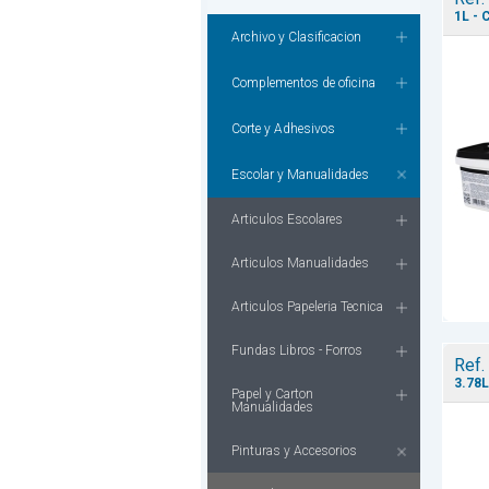
1L - 
Archivo y Clasificacion
Complementos de oficina
Corte y Adhesivos
Escolar y Manualidades
Articulos Escolares
Articulos Manualidades
Articulos Papeleria Tecnica
Fundas Libros - Forros
Ref.
3.78L
Papel y Carton
Manualidades
Pinturas y Accesorios