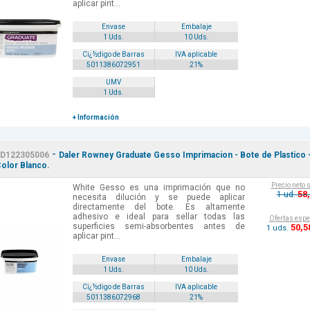
aplicar pint...
Envase
Embalaje
1 Uds.
10 Uds.
Cï¿½digo de Barras
IVA aplicable
5011386072951
21%
UMV
1 Uds.
+ Información
-
D122305006
Daler Rowney Graduate Gesso Imprimacion - Bote de Plastico 
Color Blanco.
Precio neto 
White Gesso es una imprimación que no
58
1 ud.
necesita dilución y se puede aplicar
directamente del bote. Es altamente
adhesivo e ideal para sellar todas las
Ofertas espe
superficies semi-absorbentes antes de
50
,5
1 uds.
aplicar pint...
Envase
Embalaje
1 Uds.
10 Uds.
Cï¿½digo de Barras
IVA aplicable
5011386072968
21%