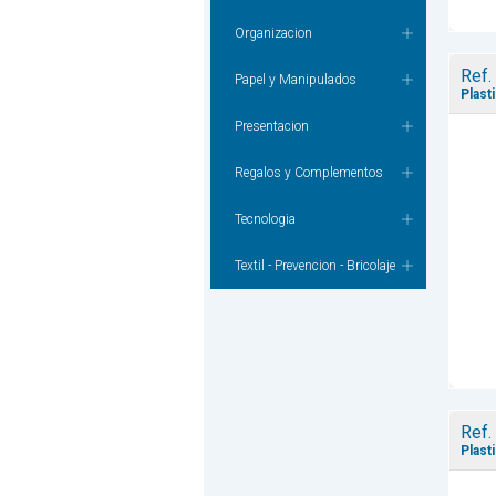
Organizacion
Ref.
Papel y Manipulados
Plast
Presentacion
Regalos y Complementos
Tecnologia
Textil - Prevencion - Bricolaje
Ref.
Plast