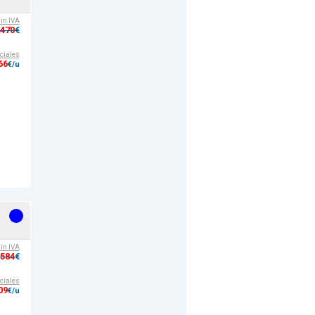
sin IVA
,470
€
ciales
66
€/u
sin IVA
,584
€
ciales
09
€/u