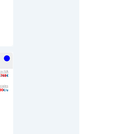
sin IVA
,748
€
ciales
80
€/u