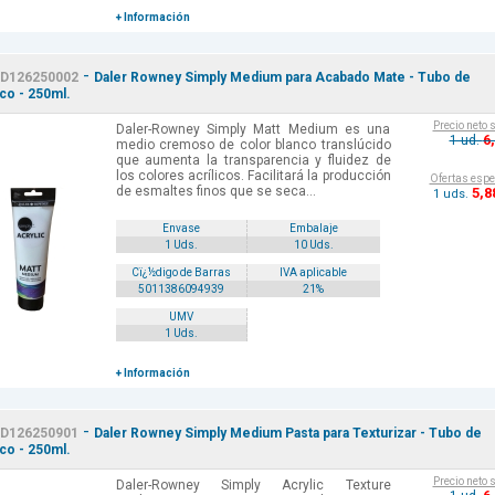
+ Información
-
D126250002
Daler Rowney Simply Medium para Acabado Mate - Tubo de
ico - 250ml.
Precio neto 
Daler-Rowney Simply Matt Medium es una
6
1 ud.
medio cremoso de color blanco translúcido
que aumenta la transparencia y fluidez de
los colores acrílicos. Facilitará la producción
Ofertas espe
de esmaltes finos que se seca...
5
,8
1 uds.
Envase
Embalaje
1 Uds.
10 Uds.
Cï¿½digo de Barras
IVA aplicable
5011386094939
21%
UMV
1 Uds.
+ Información
-
D126250901
Daler Rowney Simply Medium Pasta para Texturizar - Tubo de
ico - 250ml.
Precio neto 
Daler-Rowney Simply Acrylic Texture