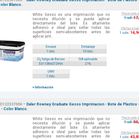
D122301006
Daler Rowney Graduate Gesso Imprimacion - Bote de Plastico 
Color Blanco.
Precio neto 
White Gesso es una imprimación que no
17
1 ud.
necesita dilución y se puede aplicar
directamente del bote. Es altamente
adhesivo e ideal para sellar todas las
Ofertas espe
superficies semi-absorbentes antes de
14
,9
1 uds.
aplicar pint...
Envase
Embalaje
1 Uds.
10 Uds.
Cï¿½digo de Barras
IVA aplicable
5011386072944
21%
UMV
1 Uds.
+ Información
-
D122337006
Daler Rowney Graduate Gesso Imprimacion - Bote de Plastico 
 - Color Blanco.
Precio neto 
White Gesso es una imprimación que no
50
1 ud.
necesita dilución y se puede aplicar
directamente del bote. Es altamente
adhesivo e ideal para sellar todas las
Ofertas espe
superficies semi-absorbentes antes de
43
,8
1 uds.