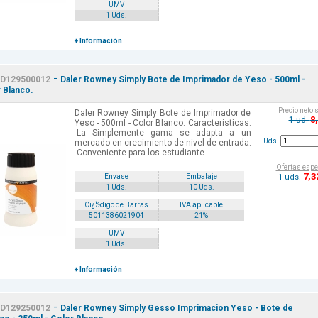
UMV
1 Uds.
+ Información
-
D129500012
Daler Rowney Simply Bote de Imprimador de Yeso - 500ml -
 Blanco.
Precio neto 
Daler Rowney Simply Bote de Imprimador de
8
1 ud.
Yeso - 500ml - Color Blanco. Características:
-La Simplemente gama se adapta a un
Uds.
mercado en crecimiento de nivel de entrada.
-Conveniente para los estudiante...
Ofertas espe
7
,3
1 uds.
Envase
Embalaje
1 Uds.
10 Uds.
Cï¿½digo de Barras
IVA aplicable
5011386021904
21%
UMV
1 Uds.
+ Información
-
D129250012
Daler Rowney Simply Gesso Imprimacion Yeso - Bote de