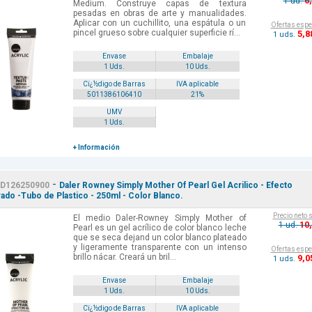
6
1 ud.
Medium. Construye capas de textura
pesadas en obras de arte y manualidades.
Aplicar con un cuchillito, una espátula o un
Ofertas espe
pincel grueso sobre cualquier superficie rí...
5
,8
1 uds.
Envase
Embalaje
1 Uds.
10 Uds.
Cï¿½digo de Barras
IVA aplicable
5011386106410
21%
UMV
1 Uds.
+ Información
-
D126250900
Daler Rowney Simply Mother Of Pearl Gel Acrilico - Efecto
ado -Tubo de Plastico - 250ml - Color Blanco.
Precio neto 
El medio Daler-Rowney Simply Mother of
10
1 ud.
Pearl es un gel acrílico de color blanco leche
que se seca dejand un color blanco plateado
y ligeramente transparente con un intenso
Ofertas espe
brillo nácar. Creará un bril...
9
,0
1 uds.
Envase
Embalaje
1 Uds.
10 Uds.
Cï¿½digo de Barras
IVA aplicable