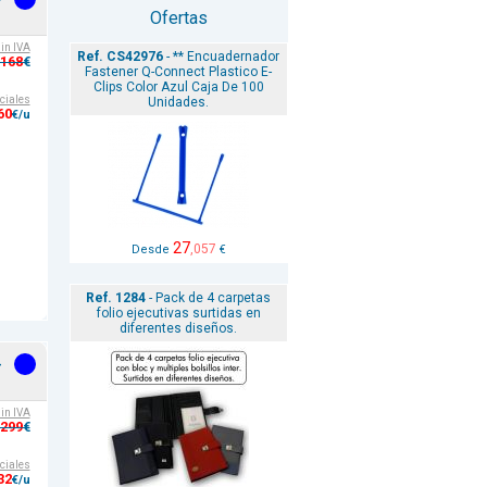
-
Ofertas
sin IVA
Ref. CS42976
- ** Encuadernador
,168
€
Fastener Q-Connect Plastico E-
Clips Color Azul Caja De 100
ciales
Unidades.
60
€/u
27
,057
Desde
€
Ref. 1284
- Pack de 4 carpetas
folio ejecutivas surtidas en
diferentes diseños.
-
sin IVA
,299
€
ciales
32
€/u