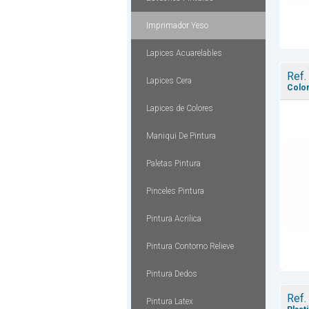
Imprimador Yeso
Lapices Acuarelables
Ref.
Lapices Cera
Color
Lapices de Colores
Maniqui De Pintura
Paletas Pintura
Pinceles Pintura
Pintura Acrilica
Pintura Contorno Relieve
Pintura Dedos
Ref.
Pintura Latex