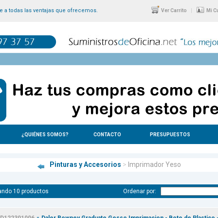
 a todas las ventajas que ofrecemos.
|
Ver Carrito
Mi C
¿QUIÉNES SOMOS?
CONTACTO
PRESUPUESTOS
Pinturas y Accesorios
>
Imprimador Yeso
ando 10 productos
Ordenar por:
-