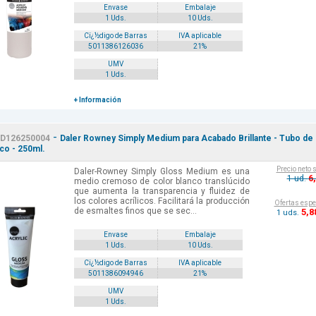
Envase
Embalaje
1 Uds.
10 Uds.
Cï¿½digo de Barras
IVA aplicable
5011386126036
21%
UMV
1 Uds.
+ Información
-
D126250004
Daler Rowney Simply Medium para Acabado Brillante - Tubo de
ico - 250ml.
Precio neto 
Daler-Rowney Simply Gloss Medium es una
6
1 ud.
medio cremoso de color blanco translúcido
que aumenta la transparencia y fluidez de
los colores acrílicos. Facilitará la producción
Ofertas espe
de esmaltes finos que se sec...
5
,8
1 uds.
Envase
Embalaje
1 Uds.
10 Uds.
Cï¿½digo de Barras
IVA aplicable
5011386094946
21%
UMV
1 Uds.