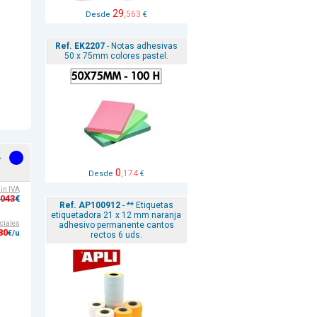
29
,563
Desde
€
Ref. EK2207
- Notas adhesivas
50 x 75mm colores pastel.
-
0
,174
Desde
€
sin IVA
,043
€
Ref. AP100912
- ** Etiquetas
etiquetadora 21 x 12 mm naranja
ciales
adhesivo permanente cantos
80
€/u
rectos 6 uds.