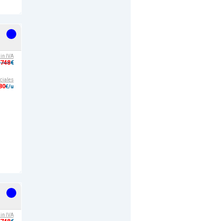
sin IVA
,748
€
ciales
80
€/u
sin IVA