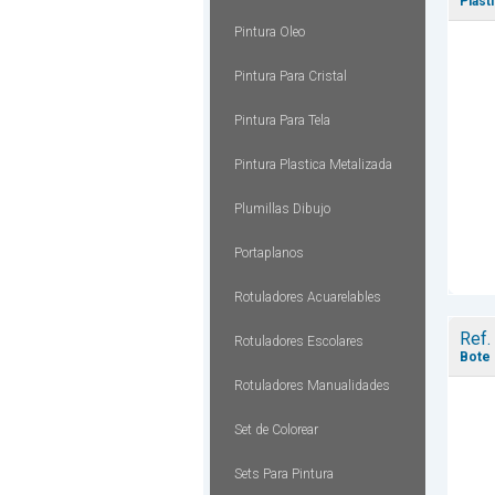
Plast
Pintura Oleo
Pintura Para Cristal
Pintura Para Tela
Pintura Plastica Metalizada
Plumillas Dibujo
Portaplanos
Rotuladores Acuarelables
Ref.
Rotuladores Escolares
Bote 
Rotuladores Manualidades
Set de Colorear
Sets Para Pintura