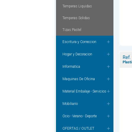
Temperas Liquidas
Temperas Solidas
Tizas Pastel
Escritura y Correccion
Hogar y Decoracion
Ref.
Plast
Informatica
Maquinas De Oficina
Material Embalaje - Servicios
Mobiliario
Ocio - Verano - Deporte
OFERTAS / OUTLET