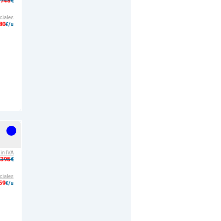
,748
€
ciales
80
€/u
sin IVA
,395
€
ciales
59
€/u