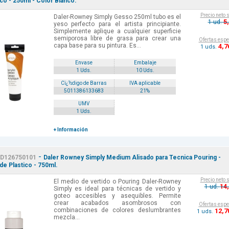
ico - 250ml - Color Blanco.
Precio neto 
Daler-Rowney Simply Gesso 250ml tubo es el
5
1 ud.
yeso perfecto para el artista principiante.
Simplemente aplique a cualquier superficie
semiporosa libre de grasa para crear una
Ofertas espe
capa base para su pintura. Es...
4
,7
1 uds.
Envase
Embalaje
1 Uds.
10 Uds.
Cï¿½digo de Barras
IVA aplicable
5011386133683
21%
UMV
1 Uds.
+ Información
-
D126750101
Daler Rowney Simply Medium Alisado para Tecnica Pouring -
de Plastico - 750ml.
Precio neto 
El medio de vertido o Pouring Daler-Rowney
14
1 ud.
Simply es ideal para técnicas de vertido y
goteo accesibles y asequibles. Permite
crear acabados asombrosos con
Ofertas espe
combinaciones de colores deslumbrantes
12
,7
1 uds.
mezcla...