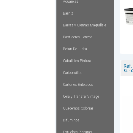
Acuarelas
Barniz
Barras y Cremas Maquillaje
Bastidores Lienzos
Betun De Judea
Caballetes Pintura
Ref.
5L - 
Carboncillos
Cartones Entelados
Cera y Transfer Vintage
Cuadernos Colorear
Difuminos
Estuches Pinturas