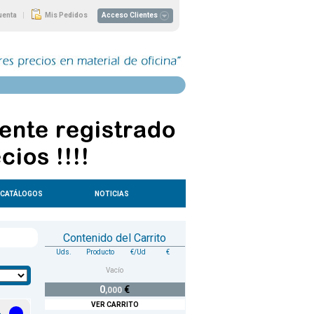
|
uenta
Mis Pedidos
Acceso Clientes
CATÁLOGOS
NOTICIAS
Contenido del Carrito
Uds.
Producto
€/Ud
€
Vacío
0
€
,000
VER CARRITO