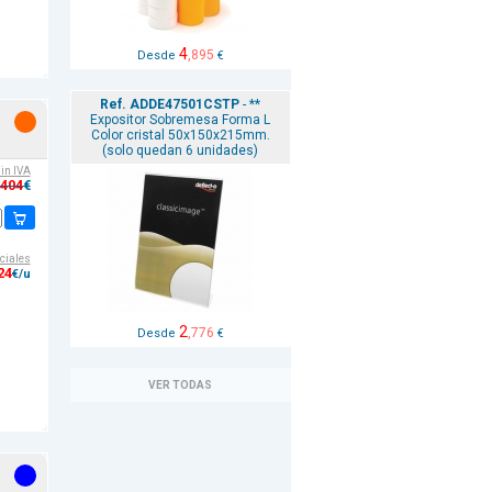
4
,895
Desde
€
Ref. ADDE47501CSTP
- **
Expositor Sobremesa Forma L
Color cristal 50x150x215mm.
(solo quedan 6 unidades)
sin IVA
,404
€
ciales
24
€/u
2
,776
Desde
€
VER TODAS