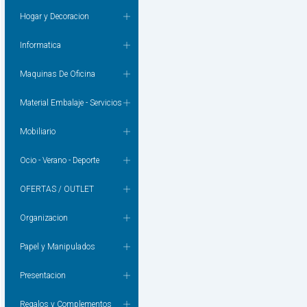
Hogar y Decoracion
Informatica
Maquinas De Oficina
Material Embalaje - Servicios
Mobiliario
Ocio - Verano - Deporte
OFERTAS / OUTLET
Organizacion
Papel y Manipulados
Presentacion
Regalos y Complementos