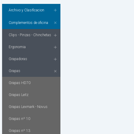
Archivo y Clasificacion
Complementos de oficina
Clips - Pinzas - Chinchetas
Ergonomia
Grapadoras
Grapas
Grapas HD70
Grapas Leitz
Grapas Lexmark - Novus
Grapas nº 10
Grapas nº 13