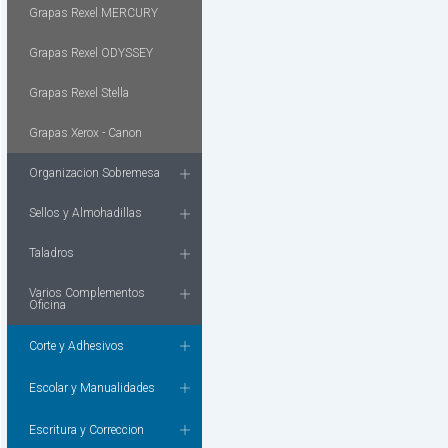
Grapas Rexel MERCURY
Grapas Rexel ODYSSEY
Grapas Rexel Stella
Grapas Xerox - Canon
Organizacion Sobremesa
Sellos y Almohadillas
Taladros
Varios Complementos
Oficina
Corte y Adhesivos
Escolar y Manualidades
Escritura y Correccion