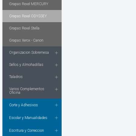
Grapas Rexel MERCURY
Grapas Rexel ODYSSEY
Grapas Rexel Stella
Grapas Xerox - Canon
Organizacion Sobremesa
Sellos y Almohadillas
Taladros
Varios Complementos
Oficina
Corte y Adhesivos
Escolar y Manualidades
Escritura y Correccion