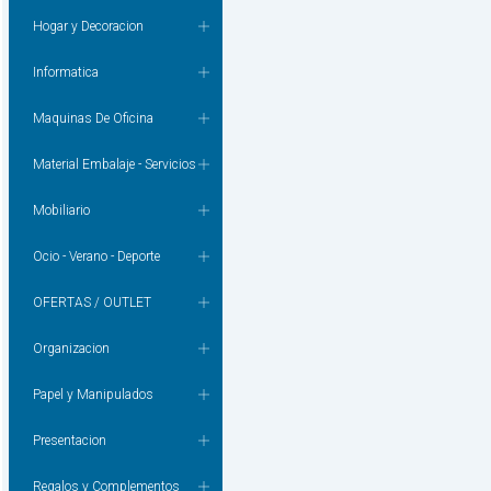
Hogar y Decoracion
Informatica
Maquinas De Oficina
Material Embalaje - Servicios
Mobiliario
Ocio - Verano - Deporte
OFERTAS / OUTLET
Organizacion
Papel y Manipulados
Presentacion
Regalos y Complementos