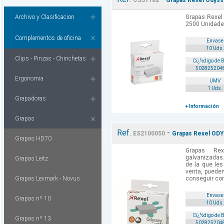
CS57782
Grapas Rexel Odysse
Archivo y Clasificacion
Grapas Rexel
2500 Unidade
Complementos de oficina
Envase
10 Uds.
Clips - Pinzas - Chinchetas
Cï¿½digo de 
502825204
Ergonomia
UMV
1 Uds.
Grapadoras
+ Información
Grapas
Ref.
-
ES2100050
Grapas Rexel ODYS
Grapas HD70
Grapas Re
galvanizadas
Grapas Leitz
de la que le
venta, pueden
Grapas Lexmark - Novus
conseguir con
Envase
Grapas nº 10
10 Uds.
Cï¿½digo de 
Grapas nº 13
502825204