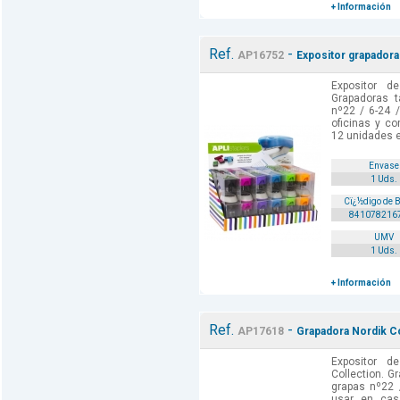
+ Información
Ref.
-
AP16752
Expositor grapadora
Expositor d
Grapadoras 
nº22 / 6-24 
oficinas y co
12 unidades en
Envase
1 Uds.
Cï¿½digo de 
841078216
UMV
1 Uds.
+ Información
Ref.
-
AP17618
Grapadora Nordik Co
Expositor d
Collection. 
grapas nº22 
usar en casa