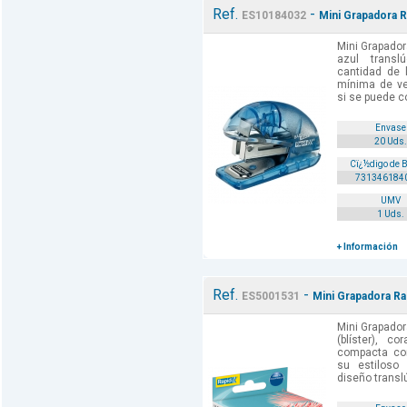
Ref.
-
ES10184032
Mini Grapadora Ra
Mini Grapador
azul transl
cantidad de 
mínima de ve
si se puede c
Envase
20 Uds.
Cï¿½digo de 
731346184
UMV
1 Uds.
+ Información
Ref.
-
ES5001531
Mini Grapadora Rap
Mini Grapador
(blíster), co
compacta con
su estiloso 
diseño translú