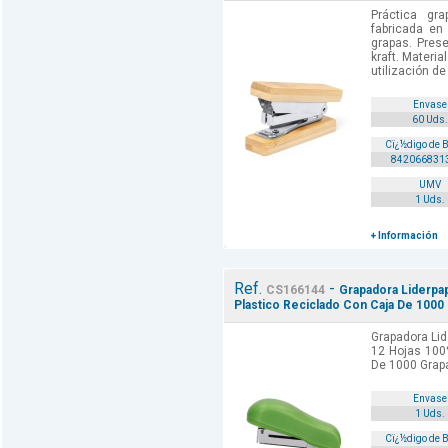
Práctica gr
fabricada en
grapas. Pres
kraft. Materi
utilización de
Envase
60 Uds.
Cï¿½digo de 
842066831
UMV
1 Uds.
+ Información
Ref.
-
CS166144
Grapadora Liderpa
Plastico Reciclado Con Caja De 1000 
Grapadora Lid
12 Hojas 100
De 1000 Grapa
Envase
1 Uds.
Cï¿½digo de 