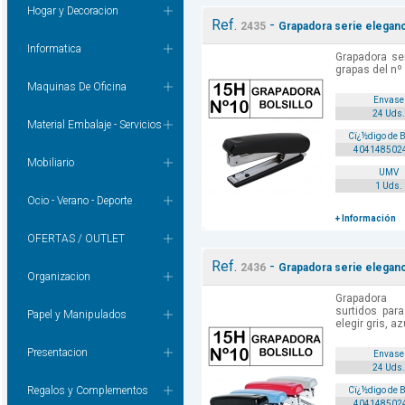
Hogar y Decoracion
Ref.
-
2435
Grapadora serie eleganc
Informatica
Grapadora se
grapas del nº 
Maquinas De Oficina
Envase
24 Uds.
Material Embalaje - Servicios
Cï¿½digo de 
404148502
Mobiliario
UMV
1 Uds.
Ocio - Verano - Deporte
+ Información
OFERTAS / OUTLET
Ref.
-
2436
Grapadora serie eleganc
Organizacion
Grapadora
surtidos par
Papel y Manipulados
elegir gris, azu
Presentacion
Envase
24 Uds.
Regalos y Complementos
Cï¿½digo de 
404148502