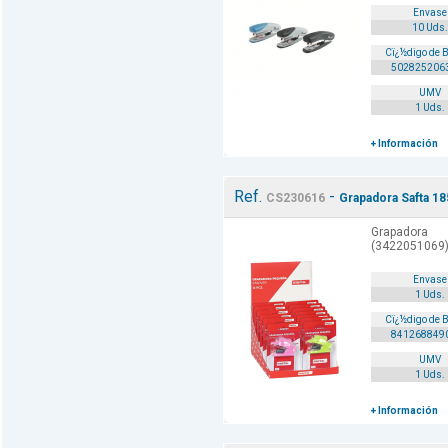
Envase
10 Uds.
Cï¿½digo de 
502825206
UMV
1 Uds.
+ Información
Ref.
-
CS230616
Grapadora Safta 
Grapadora
(3422051069)
Envase
1 Uds.
Cï¿½digo de 
841268849
UMV
1 Uds.
+ Información