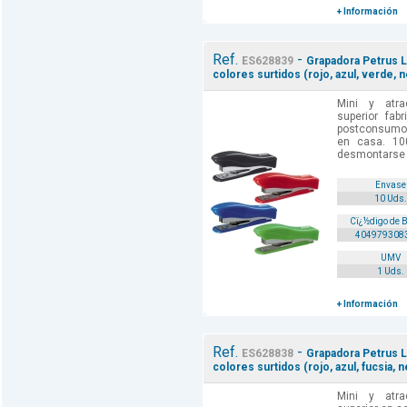
+ Información
Ref.
-
ES628839
Grapadora Petrus Li
colores surtidos (rojo, azul, verde, n
Mini y atra
superior fab
postconsumo p
en casa. 10
desmontarse p
Envase
10 Uds.
Cï¿½digo de 
404979308
UMV
1 Uds.
+ Información
Ref.
-
ES628838
Grapadora Petrus Li
colores surtidos (rojo, azul, fucsia, n
Mini y atra