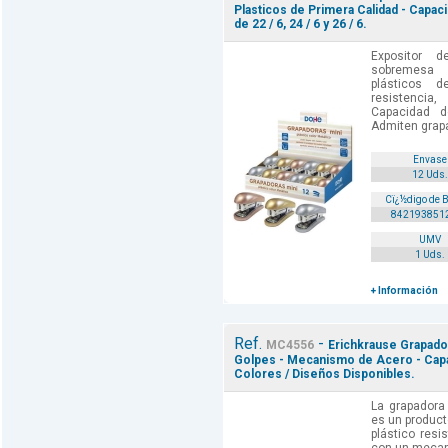
Plasticos de Primera Calidad - Capac
de 22 / 6, 24 / 6 y 26 / 6.
Expositor 
sobremesa 
plásticos 
resistenci
Capacidad d
Admiten grapas
Envase
12 Uds.
Cï¿½digo de 
842193851
UMV
1 Uds.
+ Información
Ref.
-
MC4556
Erichkrause Grapador
Golpes - Mecanismo de Acero - Capac
Colores / Diseños Disponibles.
La grapadora
es un product
plástico resi