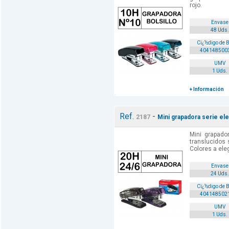
rojo.
Envase
48 Uds.
Cï¿½digo de 
404148500
UMV
1 Uds.
+ Información
Ref.
-
2187
Mini grapadora serie el
Mini grapado
translucidos 
Colores a elegi
Envase
24 Uds.
Cï¿½digo de 
404148502
UMV
1 Uds.