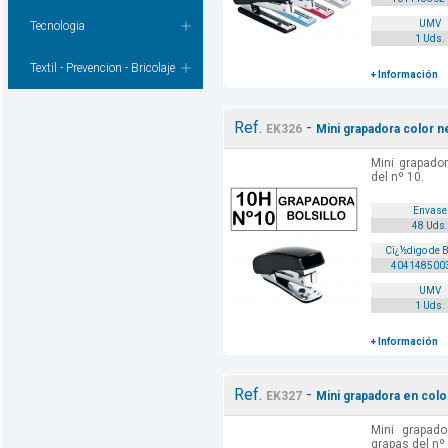
UMV
Tecnologia
1 Uds.
Textil - Prevencion - Bricolaje
+ Información
Ref.
-
EK326
Mini grapadora color n
Mini grapado
del nº 10.
Envase
48 Uds.
Cï¿½digo de 
404148500
UMV
1 Uds.
+ Información
Ref.
-
EK327
Mini grapadora en colo
Mini grapado
grapas del nº 