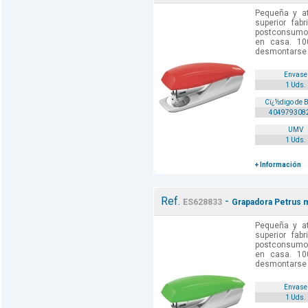
Pequeña y at
superior fab
postconsumo p
en casa. 10
desmontarse p
Envase
1 Uds.
Cï¿½digo de 
404979308
UMV
1 Uds.
+ Información
Ref.
-
ES628833
Grapadora Petrus m
Pequeña y at
superior fab
postconsumo p
en casa. 10
desmontarse p
Envase
1 Uds.