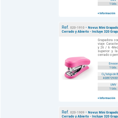
1 Uds.
+ Información
Ref.
-
020-1910
Novus Mini Grapado
Cerrado y Abierto - Incluye 320 Grap
Grapadora co
viaje. Caracte
y 26 / 6 -Me
superior y la
cerrado o per
Envase
1 Uds.
Cï¿½digo de 
400972905
UMV
1 Uds.
+ Información
Ref.
-
020-1909
Novus Mini Grapado
Cerrado y Abierto - Incluye 320 Grap