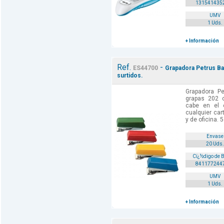
131541435
UMV
1 Uds.
+ Información
Ref.
-
ES44700
Grapadora Petrus Ba
surtidos.
Grapadora P
grapas 202 co
cabe en el
cualquier car
y de oficina. 5
Envase
20 Uds.
Cï¿½digo de 
841177244
UMV
1 Uds.
+ Información