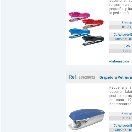
superior en 
te permiten 
pequeña y fi
la perfección 
Envase
10 Uds.
Cï¿½digo de 
404979308
UMV
1 Uds.
+ Información
Ref.
-
ES628832
Grapadora Petrus m
Pequeña y at
superior fab
postconsumo p
en casa. 10
desmontarse p
Envase
1 Uds.
Cï¿½digo de 
404979308