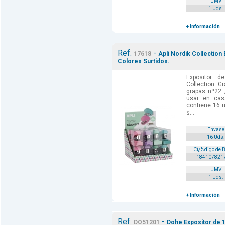
UMV
1 Uds.
+ Información
Ref.
-
17618
Apli Nordik Collection
Colores Surtidos.
Expositor d
Collection. 
grapas nº22 
usar en casa
contiene 16 
s...
Envase
16 Uds.
Cï¿½digo de 
184107821
UMV
1 Uds.
+ Información
Ref.
-
DO51201
Dohe Expositor de 1