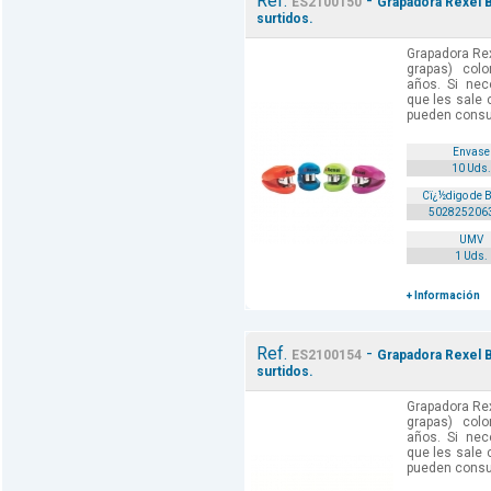
Ref.
-
ES2100150
Grapadora Rexel B
surtidos.
Grapadora Rex
grapas) colo
años. Si nec
que les sale
pueden consul
Envase
10 Uds.
Cï¿½digo de 
502825206
UMV
1 Uds.
+ Información
Ref.
-
ES2100154
Grapadora Rexel B
surtidos.
Grapadora Rex
grapas) colo
años. Si nec
que les sale
pueden consul