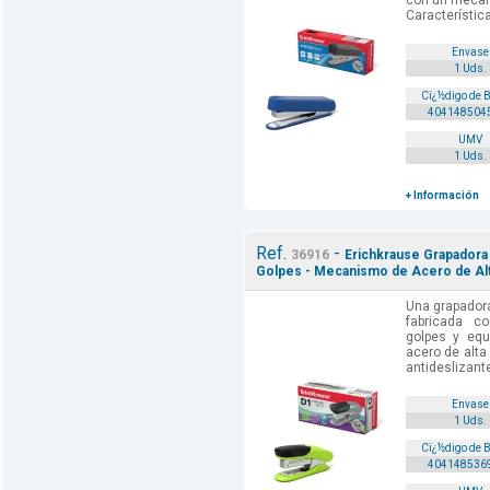
con un mecani
Características
Envase
1 Uds.
Cï¿½digo de 
404148504
UMV
1 Uds.
+ Información
Ref.
-
36916
Erichkrause Grapadora 
Golpes - Mecanismo de Acero de Alta 
Una grapadora
fabricada co
golpes y eq
acero de alta
antideslizante.
Envase
1 Uds.
Cï¿½digo de 
404148536