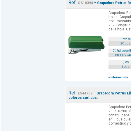
Ref.
-
CS10394
Grapadora Petrus Ba
Grapadora Pe
hojas. Grapad
con mecanis
202. Longitud
de la hoja. Ca
Envase
20 Uds.
Cï¿½digo de 
184117724
UMV
1 Uds.
+ Información
Ref.
-
ES44767
Grapadora Petrus Lili
colores surtidos.
Grapadora Pet
23 / 6-200 (b
portátil, cab
en cualquie
doméstico y de