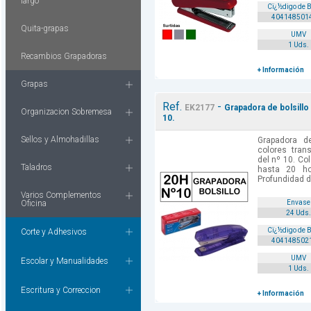
largo
Cï¿½digo de 
404148501
Quita-grapas
UMV
1 Uds.
Recambios Grapadoras
+ Información
Grapas
Ref.
-
EK2177
Grapadora de bolsillo
Organizacion Sobremesa
10.
Sellos y Almohadillas
Grapadora de
colores tran
del nº 10. Col
Taladros
hasta 20 ho
Profundidad de
Varios Complementos
Oficina
Envase
24 Uds.
Cï¿½digo de 
Corte y Adhesivos
404148502
UMV
Escolar y Manualidades
1 Uds.
Escritura y Correccion
+ Información