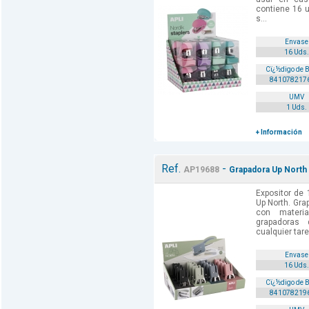
contiene 16 
s...
Envase
16 Uds.
Cï¿½digo de 
841078217
UMV
1 Uds.
+ Información
Ref.
-
AP19688
Grapadora Up North
Expositor de 
Up North. Gra
con materi
grapadoras
cualquier tare
Envase
16 Uds.
Cï¿½digo de 
841078219