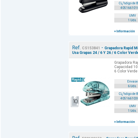
Cï¿½digo de 
405166101
UMV
1 Uds.
+ Información
Ref.
-
CS153841
Grapadora Rapid Mi
Usa Grapas 24 / 6 Y 26 / 6 Color Verde
Grapadora Rap
Capacidad 10 
6 Color Verde 
Envase
6 Uds.
Cï¿½digo de 
405166103
UMV
1 Uds.
+ Información