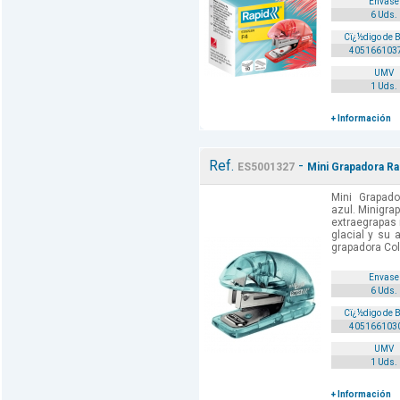
Envase
6 Uds.
Cï¿½digo de 
405166103
UMV
1 Uds.
+ Información
Ref.
-
ES5001327
Mini Grapadora Ra
Mini Grapado
azul. Minigra
extraegrapas 
glacial y su a
grapadora Col
Envase
6 Uds.
Cï¿½digo de 
405166103
UMV
1 Uds.
+ Información