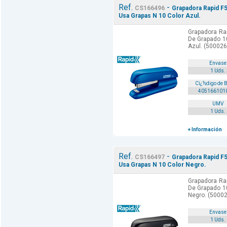
Ref.
-
CS166496
Grapadora Rapid F5
Usa Grapas N 10 Color Azul.
Grapadora Rap
De Grapado 1
Azul. (500026
Envase
1 Uds.
Cï¿½digo de 
405166101
UMV
1 Uds.
+ Información
Ref.
-
CS166497
Grapadora Rapid F5
Usa Grapas N 10 Color Negro.
Grapadora Rap
De Grapado 1
Negro. (50002
Envase
1 Uds.