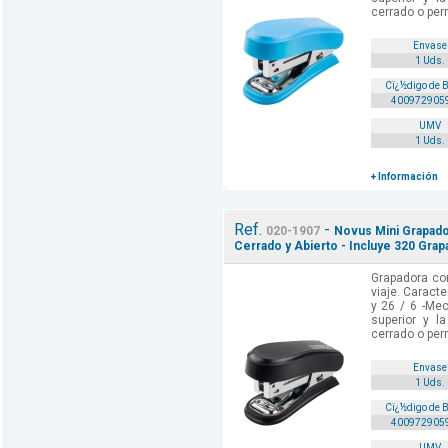
cerrado o per
Envase
1 Uds.
Cï¿½digo de 
400972905
UMV
1 Uds.
+ Información
Ref.
-
020-1907
Novus Mini Grapado
Cerrado y Abierto - Incluye 320 Grap
Grapadora co
viaje. Caracte
y 26 / 6 -Me
superior y la
cerrado o per
Envase
1 Uds.
Cï¿½digo de 
400972905
UMV