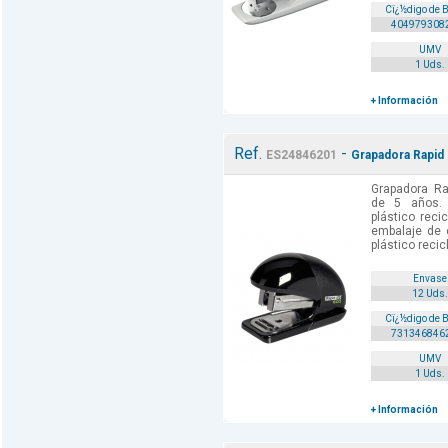
Cï¿½digo de 
404979308
UMV
1 Uds.
+ Información
Ref.
-
ES24846201
Grapadora Rapid
Grapadora Ra
de 5 años. 
plástico rec
embalaje de c
plástico reci
Envase
12 Uds.
Cï¿½digo de 
731346846
UMV
1 Uds.
+ Información