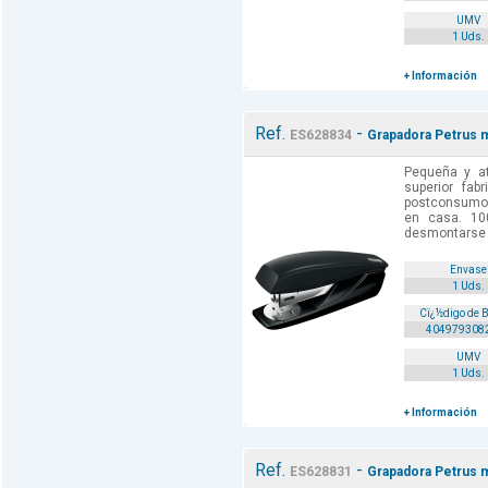
UMV
1 Uds.
+ Información
Ref.
-
ES628834
Grapadora Petrus m
Pequeña y at
superior fab
postconsumo p
en casa. 10
desmontarse p
Envase
1 Uds.
Cï¿½digo de 
404979308
UMV
1 Uds.
+ Información
Ref.
-
ES628831
Grapadora Petrus m