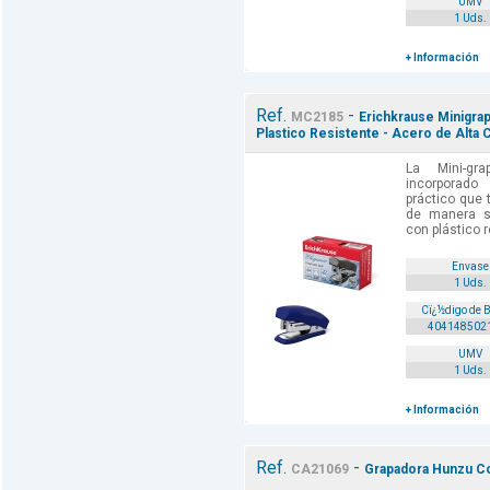
UMV
1 Uds.
+ Información
Ref.
-
MC2185
Erichkrause Minigrap
Plastico Resistente - Acero de Alta C
La Mini-gr
incorporado
práctico que 
de manera se
con plástico r
Envase
1 Uds.
Cï¿½digo de 
404148502
UMV
1 Uds.
+ Información
Ref.
-
CA21069
Grapadora Hunzu C