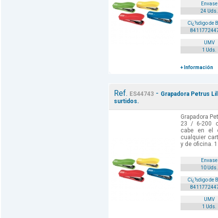
Envase
24 Uds.
Cï¿½digo de 
841177244
UMV
1 Uds.
+ Información
Ref.
-
ES44743
Grapadora Petrus Lil
surtidos.
Grapadora Pet
23 / 6-200 co
cabe en el
cualquier car
y de oficina. 1
Envase
10 Uds.
Cï¿½digo de 
841177244
UMV
1 Uds.