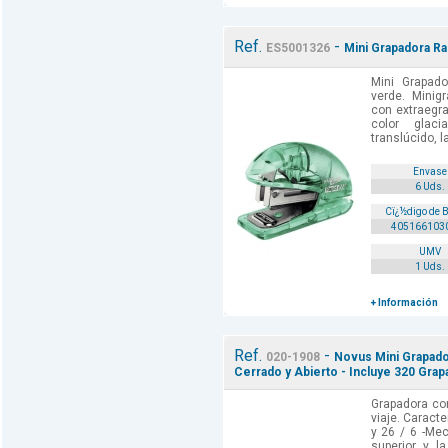
Ref.
-
ES5001326
Mini Grapadora Ra
Mini Grapado
verde. Minig
con extraegra
color glac
translúcido, l
Envase
6 Uds.
Cï¿½digo de 
405166103
UMV
1 Uds.
+ Información
Ref.
-
020-1908
Novus Mini Grapado
Cerrado y Abierto - Incluye 320 Grapa
Grapadora co
viaje. Caracte
y 26 / 6 -Me
superior y la