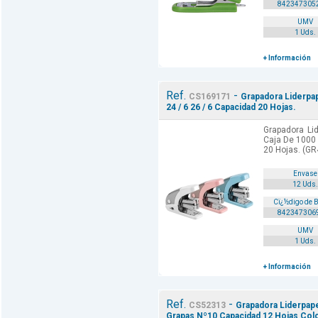
842347305
UMV
1 Uds.
+ Información
Ref.
-
CS169171
Grapadora Liderpa
24 / 6 26 / 6 Capacidad 20 Hojas.
Grapadora Li
Caja De 1000 
20 Hojas. (GR
Envase
12 Uds.
Cï¿½digo de 
842347306
UMV
1 Uds.
+ Información
Ref.
-
CS52313
Grapadora Liderpape
Grapas Nº10 Capacidad 12 Hojas Colo