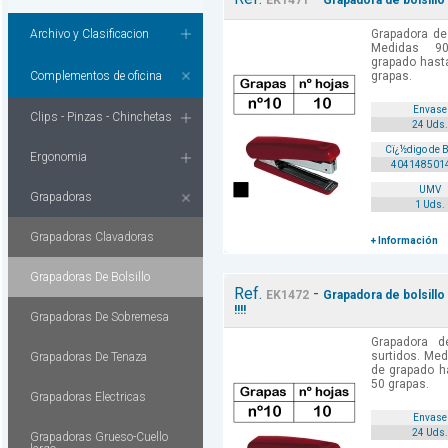
EK1471
Grapadora de bolsillo 
Archivo y Clasificacion
Grapadora de 
Medidas 9
grapado hast
Complementos de oficina
grapas.
Envase
Clips - Pinzas - Chinchetas
24 Uds.
Cï¿½digo de 
Ergonomia
404148501
UMV
Grapadoras
1 Uds.
Grapadoras Clavadoras
+ Información
Grapadoras De Bolsillo
Ref.
-
EK1472
Grapadora de bolsillo
!!!!
Grapadoras De Sobremesa
Grapadora d
surtidos. Me
Grapadoras De Tenaza
de grapado h
50 grapas.
Grapadoras Electricas
Envase
24 Uds.
Grapadoras Grueso-Cuello