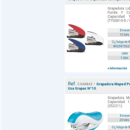
Grapadora Li
Funda Y C
Capacidad 1
(TYSS010-D / F
Envase
12 Uds.
Cï¿½digo de 
842347352
UMV
1 Uds.
+ Información
Ref.
-
CS48842
Grapadora Maped Po
Usa Grapas Nº10.
Grapadora Ma
Capacidad 
(352211).
Envase
20 Uds.
Cï¿½digo de 