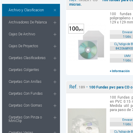
INSERT CD
100 fundas para CD
micras.
Archivo y Clasificacion
100 fundas
polipropileno
Archivadores De Palanca
129 x 129 mm
Envase
Cajas De Archivo
1 Uds.
Cï¿½digo de 
Cajas De Proyectos
842066890
UMV
Carpetas Clasificadoras
1 Uds.
Carpetas Colgantes
+ Información
Carpetas Con Anillas
Ref.
-
189
100 Fundas pvc para CD co
Carpetas Con Fundas
100 Fundas p
en PVC 0.15 
Carpetas Con Gomas
Medida util p
para paso de
Carpetas Con Pinza o
Envase
MiniClip
1 Uds.
Cï¿½digo de 
Carpetas Varias