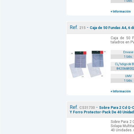
1 Uds.
+ Información
Ref.
-
215
Caja de 50 Fundas A4, 6 d
Caja de 50 F
taladros en 
Envase
1 Uds.
Cï¿½digo de 
842066800
UMV
1 Uds.
+ Información
Ref.
-
CS31730
Sobre Para 2 Cd Q-C
Y Forro Protector-Pack De 40 Unidad
Sobre Para 2 
Solapa Multita
40 Unidades. 