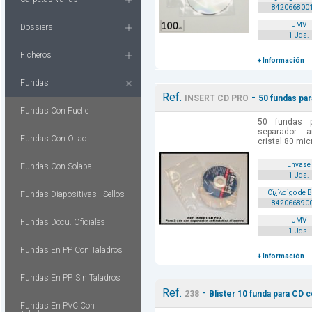
842066800
UMV
Dossiers
1 Uds.
Ficheros
+ Información
Fundas
Ref.
-
INSERT CD PRO
50 fundas par
Fundas Con Fuelle
50 fundas 
separador an
Fundas Con Ollao
cristal 80 mic
Envase
Fundas Con Solapa
1 Uds.
Cï¿½digo de 
Fundas Diapositivas - Sellos
842066890
UMV
Fundas Docu. Oficiales
1 Uds.
Fundas En PP Con Taladros
+ Información
Fundas En PP. Sin Taladros
Ref.
-
238
Blister 10 funda para CD 
Fundas En PVC Con