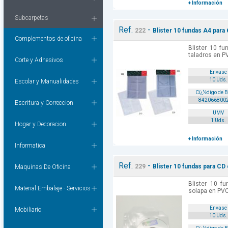
+ Información
Subcarpetas
Ref.
-
222
Blister 10 fundas A4 para 
Complementos de oficina
Blister 10 f
taladros en 
Corte y Adhesivos
Envase
10 Uds.
Escolar y Manualidades
Cï¿½digo de 
842066800
Escritura y Correccion
UMV
1 Uds.
Hogar y Decoracion
+ Información
Informatica
Ref.
-
229
Blister 10 fundas para CD 
Maquinas De Oficina
Blister 10 f
Material Embalaje - Servicios
solapa en PV
Envase
Mobiliario
10 Uds.