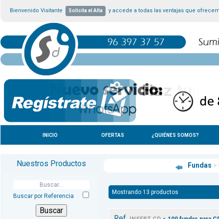
Bienvenido Visitante
y accede a todas las ventajas que ofrece
Solicita el Alta
INICIO
OFERTAS
¿QUIÉNES SOMOS?
Nuestros Productos
Fundas
>
Mostrando 13 productos
Buscar por Referencia
Ref.
-