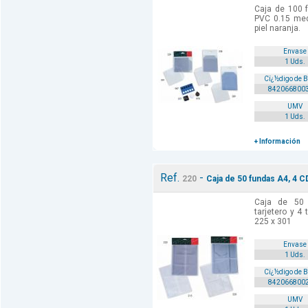
Caja de 100 
PVC 0.15 me
piel naranja.
Envase
1 Uds.
Cï¿½digo de 
842066800
UMV
1 Uds.
+ Información
Ref.
-
220
Caja de 50 fundas A4, 4 CD
Caja de 50
tarjetero y 4
225 x 301
Envase
1 Uds.
Cï¿½digo de 
842066800
UMV