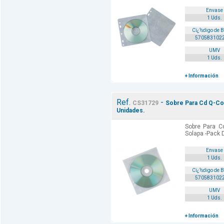
Envase
1 Uds.
Cï¿½digo de 
570583102
UMV
1 Uds.
+ Información
Ref.
-
CS31729
Sobre Para Cd Q-Co
Unidades.
Sobre Para C
Solapa -Pack 
Envase
1 Uds.
Cï¿½digo de 
570583102
UMV
1 Uds.
+ Información