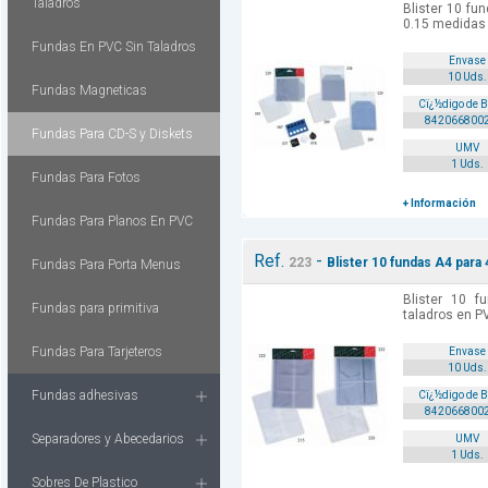
Taladros
Blister 10 fu
0.15 medidas
Fundas En PVC Sin Taladros
Envase
10 Uds.
Fundas Magneticas
Cï¿½digo de 
842066800
Fundas Para CD-S y Diskets
UMV
1 Uds.
Fundas Para Fotos
+ Información
Fundas Para Planos En PVC
Ref.
-
223
Blister 10 fundas A4 para
Fundas Para Porta Menus
Blister 10 
Fundas para primitiva
taladros en 
Fundas Para Tarjeteros
Envase
10 Uds.
Fundas adhesivas
Cï¿½digo de 
842066800
Separadores y Abecedarios
UMV
1 Uds.
Sobres De Plastico