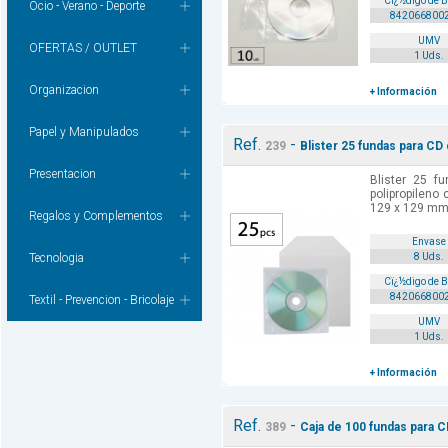
Cï¿½digo de 
Ocio - Verano - Deporte
842066800
UMV
OFERTAS / OUTLET
1 Uds.
Organizacion
+ Información
Papel y Manipulados
Ref.
-
239
Blister 25 fundas para CD 
Presentacion
Blister 25 f
polipropileno
129 x 129 mm 
Regalos y Complementos
Envase
Tecnologia
8 Uds.
Cï¿½digo de 
842066800
Textil - Prevencion - Bricolaje
UMV
1 Uds.
+ Información
Ref.
-
389
Caja de 100 fundas para C