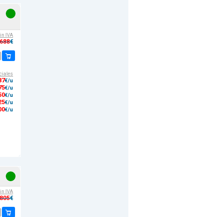
sin IVA
,688
€
ciales
87
€/u
75
€/u
50
€/u
25
€/u
00
€/u
sin IVA
,805
€