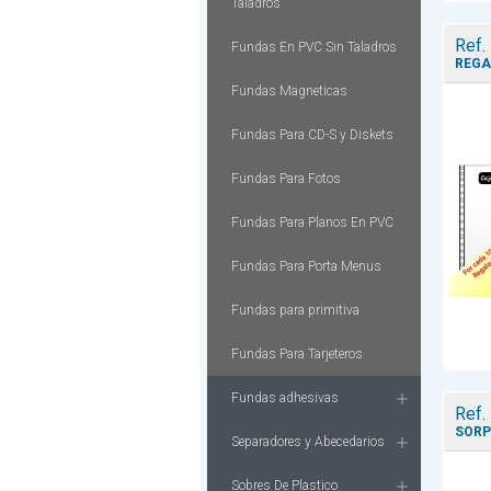
Taladros
Ref.
Fundas En PVC Sin Taladros
REGA
Fundas Magneticas
Fundas Para CD-S y Diskets
Fundas Para Fotos
Fundas Para Planos En PVC
Fundas Para Porta Menus
Fundas para primitiva
Fundas Para Tarjeteros
Fundas adhesivas
Ref.
SORP
Separadores y Abecedarios
Sobres De Plastico