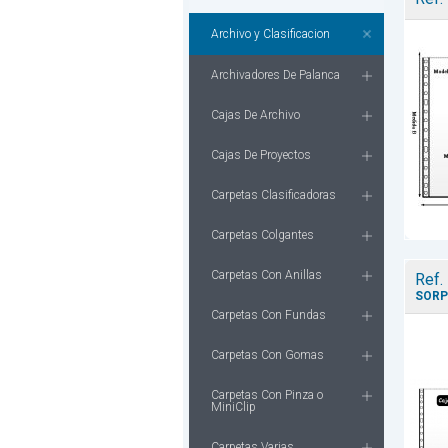
Archivo y Clasificacion
Archivadores De Palanca
Cajas De Archivo
Cajas De Proyectos
Carpetas Clasificadoras
Carpetas Colgantes
Carpetas Con Anillas
Ref.
SORP
Carpetas Con Fundas
Carpetas Con Gomas
Carpetas Con Pinza o
MiniClip
Carpetas Varias