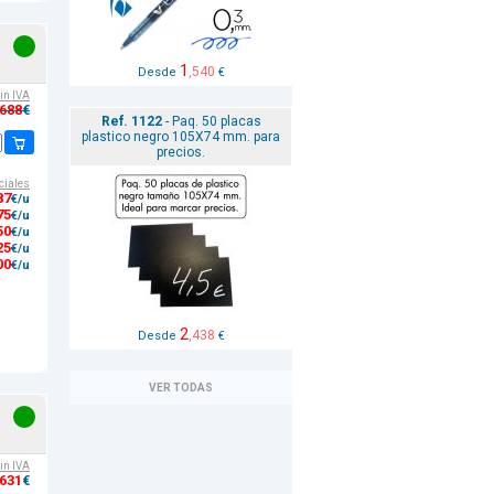
1
,540
Desde
€
sin IVA
,688
€
Ref. 1122
- Paq. 50 placas
plastico negro 105X74 mm. para
precios.
ciales
87
€/u
75
€/u
50
€/u
25
€/u
00
€/u
2
,438
Desde
€
VER TODAS
sin IVA
,631
€