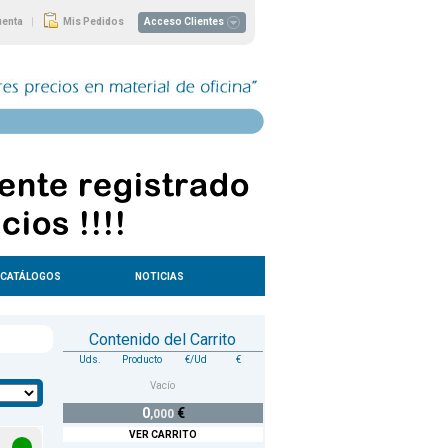
|
uenta
Mis Pedidos
Acceso Clientes
CATÁLOGOS
NOTICIAS
Contenido del Carrito
Uds.
Producto
€/Ud
€
Vacío
0
€
,000
VER CARRITO