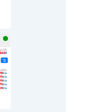
sin IVA
,563
€
ciales
38
€/u
25
€/u
00
€/u
75
€/u
50
€/u