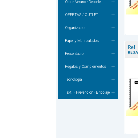
Ocio - Verano - Deporte
OFERTAS / OUTLET
Organizacion
Papel y Manipulados
Ref.
REGA
Presentacion
Regalos y Complementos
Tecnologia
Textil - Prevencion - Bricolaje