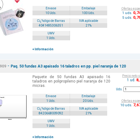
Envase
Embalaje
Ofertas espe
0
,7
1 uds.
10 Uds.
100 Uds.
0
,7
5 uds.
Cï¿½digo de Barras
IVA aplicable
4041485306351
21%
UMV
1 Uds.
+ Información
-
909
Paq. 50 fundas A3 apaisado 16 taladros en pp. piel naranja de 120
Precio neto 
Paquete de 50 fundas A3 apaisado 16
8
1 ud.
taladros en polipropileno piel naranja de 120
micras.
Uds.
Envase
Embalaje
Ofertas espe
1 Uds.
20 Uds.
7
,6
10 uds.
Cï¿½digo de Barras
IVA aplicable
8420668009092
21%
UMV
1 Uds.
+ Información