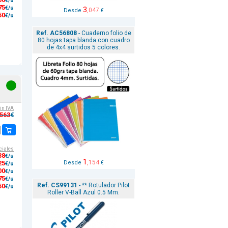
€/u
75
€/u
3
,047
Desde
€
50
€/u
Ref. AC56808
- Cuaderno folio de
80 hojas tapa blanda con cuadro
de 4x4 surtidos 5 colores.
sin IVA
,563
€
ciales
38
€/u
1
,154
Desde
€
25
€/u
00
€/u
75
€/u
Ref. CS99131
- ** Rotulador Pilot
50
€/u
Roller V-Ball Azul 0.5 Mm.