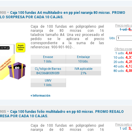
-
900
Caja 100 fundas A4 multitaladro en pp piel naranja 80 micras. PROMO
LO SORPRESA POR CADA 10 CAJAS.
Precio neto 
Caja de 100 fundas en polipropileno piel
5
1 ud.
naranja de 80 micras con 16
taladros tamaño A4. Una vez procesado el
Uds.
pedido se le aplicara el precio
correspondiente a la suma de las
referencias: 900-901-902-...
Ofertas espe
4
,6
1 uds.
4
,3
Envase
Embalaje
10 uds.
4
,2
1 Uds.
10 Uds.
20 uds.
4
,1
40 uds.
Cï¿½digo de Barras
IVA aplicable
4
,0
80 uds.
8420668009009
21%
UMV
1 Uds.
+ Información
-
905
Caja 100 fundas folio multitaladro en pp 60 micras. PROMO REGALO
RESA POR CADA 10 CAJAS.
Precio neto 
Caja de 100 fundas en polipropileno piel
3
1 ud.
naranja de 60 micras con 16