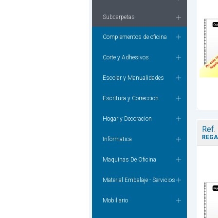
Subcarpetas
Complementos de oficina
Corte y Adhesivos
Escolar y Manualidades
Escritura y Correccion
Hogar y Decoracion
Ref.
REGA
Informatica
Maquinas De Oficina
Material Embalaje - Servicios
Mobiliario