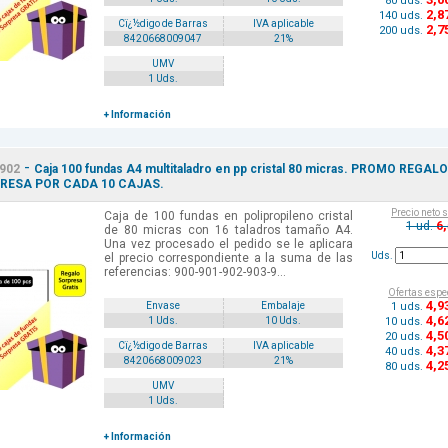
80 uds.
2
,8
140 uds.
Cï¿½digo de Barras
IVA aplicable
2
,7
200 uds.
8420668009047
21%
UMV
1 Uds.
+ Información
-
902
Caja 100 fundas A4 multitaladro en pp cristal 80 micras. PROMO REGALO
RESA POR CADA 10 CAJAS.
Precio neto 
Caja de 100 fundas en polipropileno cristal
6
1 ud.
de 80 micras con 16 taladros tamaño A4.
Una vez procesado el pedido se le aplicara
Uds.
el precio correspondiente a la suma de las
referencias: 900-901-902-903-9...
Ofertas espe
4
,9
1 uds.
Envase
Embalaje
4
,6
10 uds.
1 Uds.
10 Uds.
4
,5
20 uds.
Cï¿½digo de Barras
IVA aplicable
4
,3
40 uds.
8420668009023
21%
4
,2
80 uds.
UMV
1 Uds.
+ Información