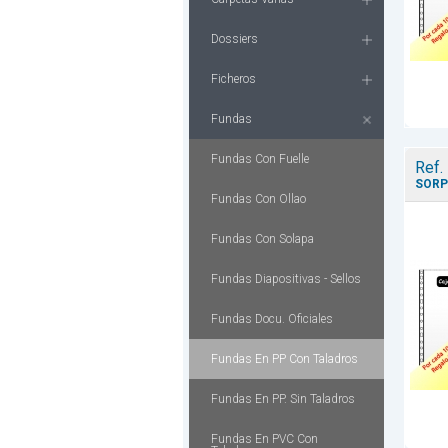
Dossiers
Ficheros
Fundas
Fundas Con Fuelle
Ref.
SORP
Fundas Con Ollao
Fundas Con Solapa
Fundas Diapositivas - Sellos
Fundas Docu. Oficiales
Fundas En PP Con Taladros
Fundas En PP. Sin Taladros
Fundas En PVC Con