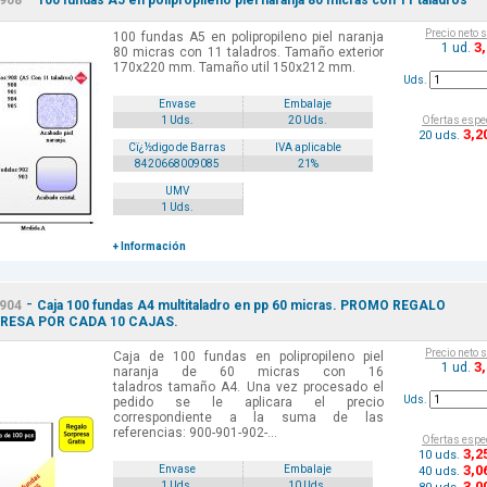
908
100 fundas A5 en polipropileno piel naranja 80 micras con 11 taladros
Precio neto 
100 fundas A5 en polipropileno piel naranja
3
1 ud.
80 micras con 11 taladros. Tamaño exterior
170x220 mm. Tamaño util 150x212 mm.
Uds.
Envase
Embalaje
Ofertas espe
1 Uds.
20 Uds.
3
,2
20 uds.
Cï¿½digo de Barras
IVA aplicable
8420668009085
21%
UMV
1 Uds.
+ Información
-
904
Caja 100 fundas A4 multitaladro en pp 60 micras. PROMO REGALO
RESA POR CADA 10 CAJAS.
Precio neto 
Caja de 100 fundas en polipropileno piel
3
1 ud.
naranja de 60 micras con 16
taladros tamaño A4. Una vez procesado el
Uds.
pedido se le aplicara el precio
correspondiente a la suma de las
referencias: 900-901-902-...
Ofertas espe
3
,2
10 uds.
3
,0
Envase
Embalaje
40 uds.
3
,0
1 Uds.
10 Uds.