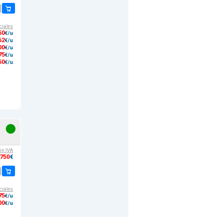
ciales
50
€/u
62
€/u
00
€/u
75
€/u
50
€/u
sin IVA
,750
€
ciales
75
€/u
00
€/u