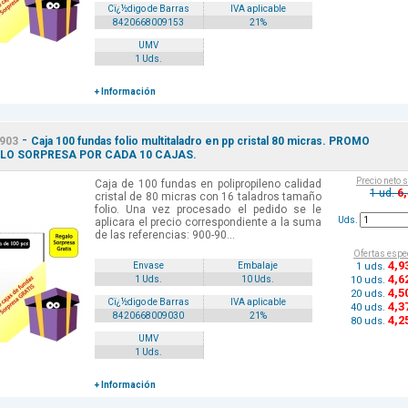
Cï¿½digo de Barras
IVA aplicable
8420668009153
21%
UMV
1 Uds.
+ Información
-
903
Caja 100 fundas folio multitaladro en pp cristal 80 micras. PROMO
LO SORPRESA POR CADA 10 CAJAS.
Precio neto 
Caja de 100 fundas en polipropileno calidad
6
1 ud.
cristal de 80 micras con 16 taladros tamaño
folio. Una vez procesado el pedido se le
Uds.
aplicara el precio correspondiente a la suma
de las referencias: 900-90...
Ofertas espe
4
,9
1 uds.
Envase
Embalaje
4
,6
10 uds.
1 Uds.
10 Uds.
4
,5
20 uds.
Cï¿½digo de Barras
IVA aplicable
4
,3
40 uds.
8420668009030
21%
4
,2
80 uds.
UMV
1 Uds.
+ Información