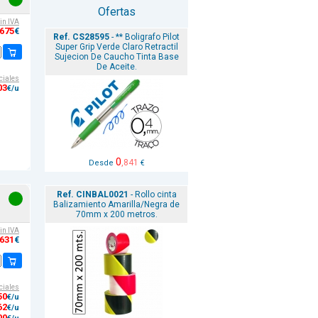
Ofertas
sin IVA
,675
€
Ref. CS28595
- ** Boligrafo Pilot
Super Grip Verde Claro Retractil
Sujecion De Caucho Tinta Base
De Aceite.
ciales
03
€/u
0
,841
Desde
€
Ref. CINBAL0021
- Rollo cinta
Balizamiento Amarilla/Negra de
70mm x 200 metros.
sin IVA
,631
€
ciales
50
€/u
62
€/u
00