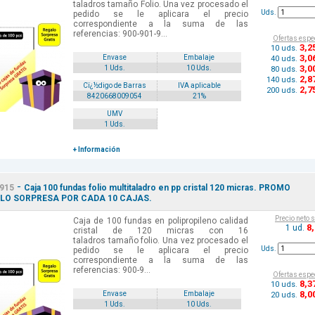
taladros tamaño Folio. Una vez procesado el
Uds.
pedido se le aplicara el precio
correspondiente a la suma de las
referencias: 900-901-9...
Ofertas espe
3
,2
10 uds.
3
,0
Envase
Embalaje
40 uds.
3
,0
1 Uds.
10 Uds.
80 uds.
2
,8
140 uds.
Cï¿½digo de Barras
IVA aplicable
2
,7
200 uds.
8420668009054
21%
UMV
1 Uds.
+ Información
-
915
Caja 100 fundas folio multitaladro en pp cristal 120 micras. PROMO
LO SORPRESA POR CADA 10 CAJAS.
Precio neto 
Caja de 100 fundas en polipropileno calidad
8
1 ud.
cristal de 120 micras con 16
taladros tamaño folio. Una vez procesado el
Uds.
pedido se le aplicara el precio
correspondiente a la suma de las
referencias: 900-9...
Ofertas espe
8
,3
10 uds.
8
,0
Envase
Embalaje
20 uds.
1 Uds.
10 Uds.