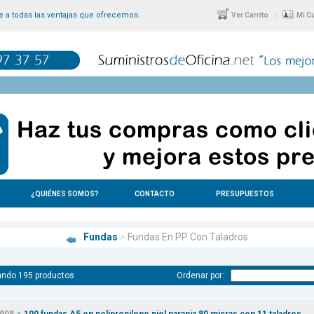
 a todas las ventajas que ofrecemos.
|
Ver Carrito
Mi C
¿QUIÉNES SOMOS?
CONTACTO
PRESUPUESTOS
Fundas
>
Fundas En PP Con Taladros
ando 195 productos
Ordenar por:
-