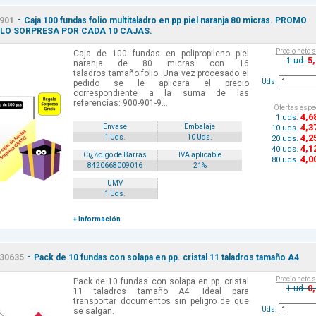
-
901
Caja 100 fundas folio multitaladro en pp piel naranja 80 micras. PROMO
LO SORPRESA POR CADA 10 CAJAS.
Precio neto 
Caja de 100 fundas en polipropileno piel
5
1 ud.
naranja de 80 micras con 16
taladros tamaño folio. Una vez procesado el
Uds.
pedido se le aplicara el precio
correspondiente a la suma de las
referencias: 900-901-9...
Ofertas espe
4
,6
1 uds.
4
,3
Envase
Embalaje
10 uds.
4
,2
1 Uds.
10 Uds.
20 uds.
4
,1
40 uds.
Cï¿½digo de Barras
IVA aplicable
4
,0
80 uds.
8420668009016
21%
UMV
1 Uds.
+ Información
-
30635
Pack de 10 fundas con solapa en pp. cristal 11 taladros tamaño A4
Precio neto 
Pack de 10 fundas con solapa en pp. cristal
0
1 ud.
11 taladros tamaño A4. Ideal para
transportar documentos sin peligro de que
Uds.
se salgan.