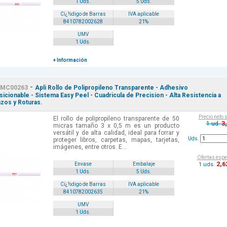
1 Uds.
5 Uds.
Cï¿½digo de Barras
IVA aplicable
8410782002628
21%
UMV
1 Uds.
+ Información
-
MC00263
Apli Rollo de Polipropileno Transparente - Adhesivo
icionable - Sistema Easy Peel - Cuadricula de Precision - Alta Resistencia a
zos y Roturas.
Precio neto 
El rollo de polipropileno transparente de 50
3
1 ud.
micras tamaño 3 x 0,5 m es un producto
versátil y de alta calidad, ideal para forrar y
Uds.
proteger libros, carpetas, mapas, tarjetas,
imágenes, entre otros. E...
Ofertas espe
2
,6
1 uds.
Envase
Embalaje
1 Uds.
5 Uds.
Cï¿½digo de Barras
IVA aplicable
8410782002635
21%
UMV
1 Uds.