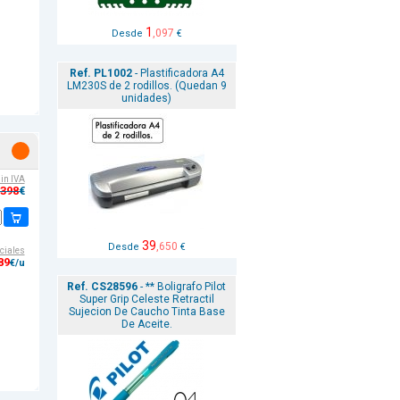
1
,097
Desde
€
Ref. PL1002
- Plastificadora A4
LM230S de 2 rodillos. (Quedan 9
unidades)
sin IVA
,398
€
39
,650
Desde
€
ciales
89
€/u
Ref. CS28596
- ** Boligrafo Pilot
Super Grip Celeste Retractil
Sujecion De Caucho Tinta Base
De Aceite.