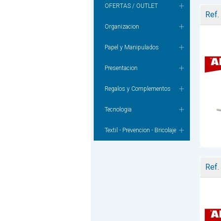
OFERTAS / OUTLET
Ref.
Organizacion
Papel y Manipulados
Presentacion
Regalos y Complementos
Tecnologia
Textil - Prevencion - Bricolaje
Ref.