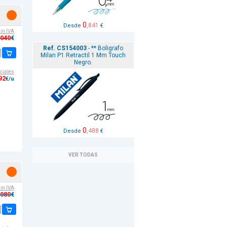
0
,841
Desde
€
sin IVA
,040
€
Ref. CS154003
- ** Boligrafo
Milan P1 Retractil 1 Mm Touch
Negro.
ciales
92
€/u
0
,488
Desde
€
VER TODAS
sin IVA
,080
€