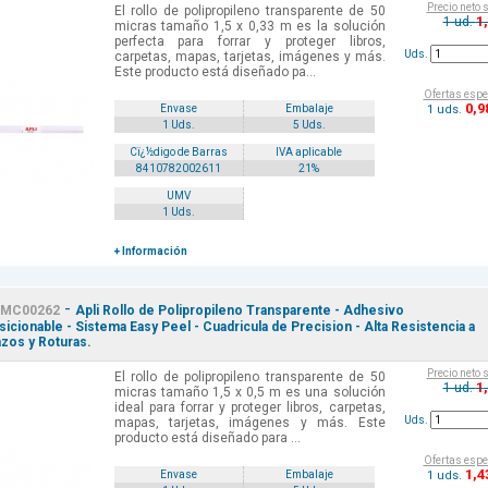
Precio neto 
El rollo de polipropileno transparente de 50
1
1 ud.
micras tamaño 1,5 x 0,33 m es la solución
perfecta para forrar y proteger libros,
Uds.
carpetas, mapas, tarjetas, imágenes y más.
Este producto está diseñado pa...
Ofertas espe
0
,9
1 uds.
Envase
Embalaje
1 Uds.
5 Uds.
Cï¿½digo de Barras
IVA aplicable
8410782002611
21%
UMV
1 Uds.
+ Información
-
MC00262
Apli Rollo de Polipropileno Transparente - Adhesivo
icionable - Sistema Easy Peel - Cuadricula de Precision - Alta Resistencia a
zos y Roturas.
Precio neto 
El rollo de polipropileno transparente de 50
1
1 ud.
micras tamaño 1,5 x 0,5 m es una solución
ideal para forrar y proteger libros, carpetas,
Uds.
mapas, tarjetas, imágenes y más. Este
producto está diseñado para ...
Ofertas espe
1
,4
1 uds.
Envase
Embalaje