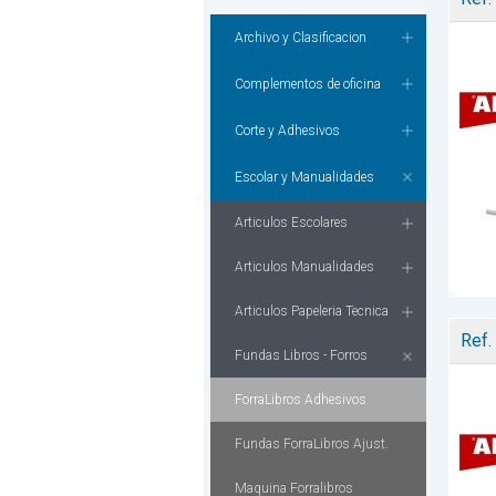
Archivo y Clasificacion
Complementos de oficina
Corte y Adhesivos
Escolar y Manualidades
Articulos Escolares
Articulos Manualidades
Articulos Papeleria Tecnica
Ref.
Fundas Libros - Forros
ForraLibros Adhesivos
Fundas ForraLibros Ajust.
Maquina Forralibros