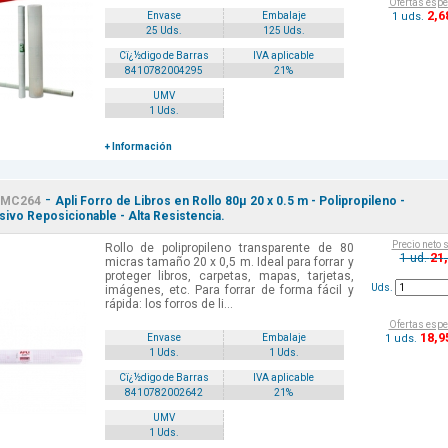
Ofertas espe
2
,6
1 uds.
Envase
Embalaje
25 Uds.
125 Uds.
Cï¿½digo de Barras
IVA aplicable
8410782004295
21%
UMV
1 Uds.
+ Información
-
MC264
Apli Forro de Libros en Rollo 80µ 20 x 0.5 m - Polipropileno -
ivo Reposicionable - Alta Resistencia.
Precio neto 
Rollo de polipropileno transparente de 80
21
1 ud.
micras tamaño 20 x 0,5 m. Ideal para forrar y
proteger libros, carpetas, mapas, tarjetas,
Uds.
imágenes, etc. Para forrar de forma fácil y
rápida: los forros de li...
Ofertas espe
18
,9
1 uds.
Envase
Embalaje
1 Uds.
1 Uds.
Cï¿½digo de Barras
IVA aplicable
8410782002642
21%
UMV
1 Uds.