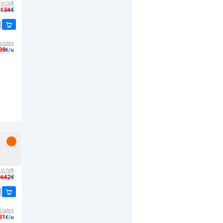
sin IVA
,134
€
ciales
88
€/u
sin IVA
,642
€
ciales
31
€/u