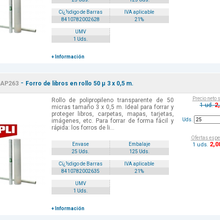
Cï¿½digo de Barras
IVA aplicable
8410782002628
21%
UMV
1 Uds.
+ Información
-
AP263
Forro de libros en rollo 50 µ 3 x 0,5 m.
Precio neto 
Rollo de polipropileno transparente de 50
2
1 ud.
micras tamaño 3 x 0,5 m. Ideal para forrar y
proteger libros, carpetas, mapas, tarjetas,
Uds.
imágenes, etc. Para forrar de forma fácil y
rápida: los forros de li...
Ofertas espe
2
,0
1 uds.
Envase
Embalaje
25 Uds.
125 Uds.
Cï¿½digo de Barras
IVA aplicable
8410782002635
21%
UMV
1 Uds.
+ Información