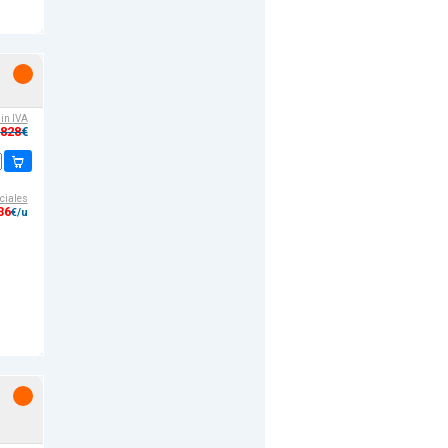
sin IVA
,828
€
ciales
36
€/u