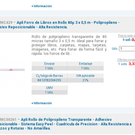
+ Información
-
MC429
Apli Forro de Libros en Rollo 80µ 3 x 0,5 m - Polipropileno -
ivo Reposicionable - Alta Resistencia.
Precio neto 
Rollo de polipropileno transparente de 80
3
1 ud.
micras tamaño 3 x 0,5 m. Ideal para forrar y
proteger libros, carpetas, mapas, tarjetas,
Uds.
imágenes, etc. Para forrar de forma fácil y
rápida: los forros de lib...
Ofertas espe
3
,3
1 uds.
Envase
Embalaje
1 Uds.
1 Uds.
Cï¿½digo de Barras
IVA aplicable
8410782004295
21%
UMV
1 Uds.
+ Información
-
MC00261
Apli Rollo de Polipropileno Transparente - Adhesivo
icionable - Sistema Easy Peel - Cuadricula de Precision - Alta Resistencia a
zos y Roturas - No Amarillea.