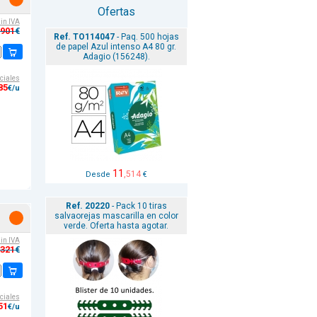
Ofertas
sin IVA
,901
€
Ref. TO114047
- Paq. 500 hojas
de papel Azul intenso A4 80 gr.
Adagio (156248).
ciales
85
€/u
11
,514
Desde
€
Ref. 20220
- Pack 10 tiras
salvaorejas mascarilla en color
verde. Oferta hasta agotar.
sin IVA
,321
€
ciales
51
€/u