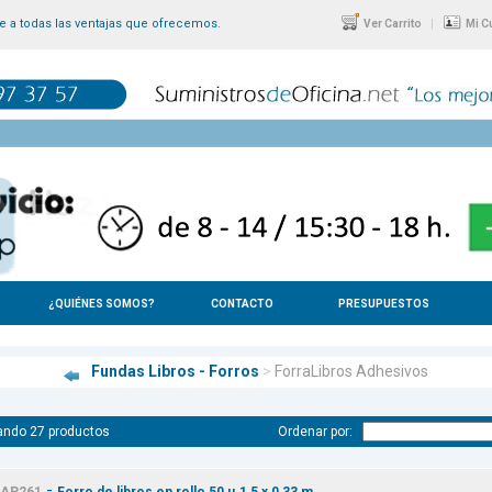
 a todas las ventajas que ofrecemos.
|
Ver Carrito
Mi C
¿QUIÉNES SOMOS?
CONTACTO
PRESUPUESTOS
Fundas Libros - Forros
>
ForraLibros Adhesivos
ando 27 productos
Ordenar por:
-