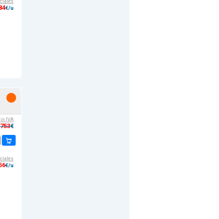
ciales
84
€/u
sin IVA
,753
€
ciales
56
€/u