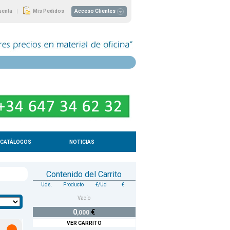
|
uenta
Mis Pedidos
Acceso Clientes
CATÁLOGOS
NOTICIAS
Contenido del Carrito
Uds.
Producto
€/Ud
€
Vacío
0
€
,000
VER CARRITO