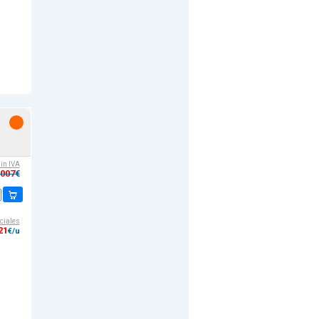
sin IVA
,007
€
ciales
21
€/u