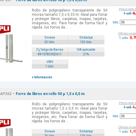
AP261
Forro de libros en rollo 50 µ 1,5 x 0,33 m.
Precio neto 
Rollo de polipropileno transparente de 50
0
1 ud.
micras tamaño 1,5 x 0,33 m. Ideal para forrar
y proteger libros, carpetas, mapas, tarjetas,
Uds.
imágenes, etc. Para forrar de forma fácil y
rápida: los forros de...
Ofertas espe
0
,7
1 uds.
Envase
Embalaje
25 Uds.
125 Uds.
Cï¿½digo de Barras
IVA aplicable
8410782002611
21%
UMV
1 Uds.
+ Información
-
AP262
Forro de libros en rollo 50 µ 1,5 x 0,5 m.
Precio neto 
Rollo de polipropileno transparente de 50
1
1 ud.
micras tamaño 1,5 x 0,5 m. Ideal para forrar
y proteger libros, carpetas, mapas, tarjetas,
Uds.
imágenes, etc. Para forrar de forma fácil y
rápida: los forros de ...
Ofertas espe
1
,1
1 uds.
Envase
Embalaje
25 Uds.
125 Uds.