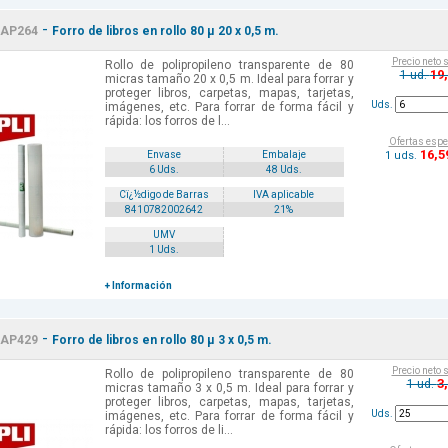
-
AP264
Forro de libros en rollo 80 µ 20 x 0,5 m.
Precio neto 
Rollo de polipropileno transparente de 80
19
1 ud.
micras tamaño 20 x 0,5 m. Ideal para forrar y
proteger libros, carpetas, mapas, tarjetas,
Uds.
imágenes, etc. Para forrar de forma fácil y
rápida: los forros de l...
Ofertas espe
16
,5
1 uds.
Envase
Embalaje
6 Uds.
48 Uds.
Cï¿½digo de Barras
IVA aplicable
8410782002642
21%
UMV
1 Uds.
+ Información
-
AP429
Forro de libros en rollo 80 µ 3 x 0,5 m.
Precio neto 
Rollo de polipropileno transparente de 80
3
1 ud.
micras tamaño 3 x 0,5 m. Ideal para forrar y
proteger libros, carpetas, mapas, tarjetas,
Uds.
imágenes, etc. Para forrar de forma fácil y
rápida: los forros de li...