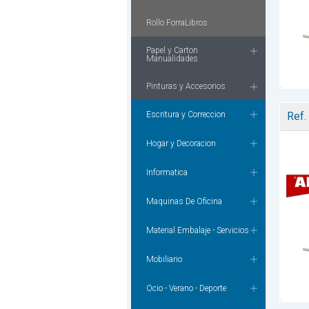
Rollo ForraLibros
Papel y Carton
Manualidades
Pinturas y Accesorios
Escritura y Correccion
Ref.
Hogar y Decoracion
Informatica
Maquinas De Oficina
Material Embalaje - Servicios
Mobiliario
Ocio - Verano - Deporte