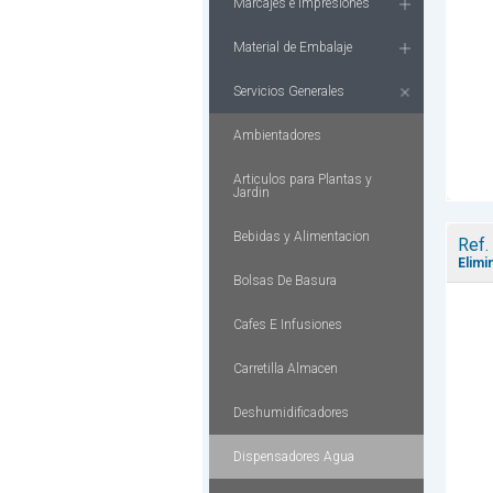
Marcajes e Impresiones
Material de Embalaje
Servicios Generales
Ambientadores
Articulos para Plantas y
Jardin
Bebidas y Alimentacion
Ref.
Elimi
Bolsas De Basura
Cafes E Infusiones
Carretilla Almacen
Deshumidificadores
Dispensadores Agua