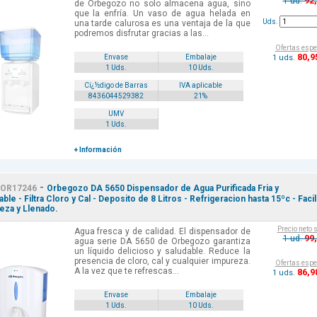
92
1 ud.
de Orbegozo no solo almacena agua, sino
que la enfría. Un vaso de agua helada en
Uds.
una tarde calurosa es una ventaja de la que
podremos disfrutar gracias a las...
Ofertas espe
80
,9
1 uds.
Envase
Embalaje
1 Uds.
10 Uds.
Cï¿½digo de Barras
IVA aplicable
8436044529382
21%
UMV
1 Uds.
+ Información
-
OR17246
Orbegozo DA 5650 Dispensador de Agua Purificada Fria y
able - Filtra Cloro y Cal - Deposito de 8 Litros - Refrigeracion hasta 15ºc - Facil
eza y Llenado.
Precio neto 
Agua fresca y de calidad. El dispensador de
99
1 ud.
agua serie DA 5650 de Orbegozo garantiza
un líquido delicioso y saludable. Reduce la
presencia de cloro, cal y cualquier impureza.
Ofertas espe
A la vez que te refrescas...
86
,9
1 uds.
Envase
Embalaje
1 Uds.
10 Uds.