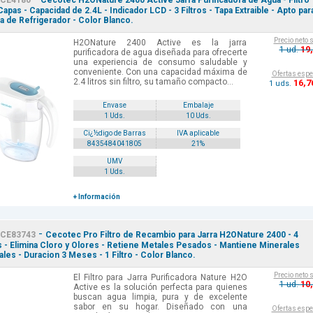
CE4180
Cecotec H2ONature 2400 Active Jarra Purificadora de Agua - Filtro
Capas - Capacidad de 2.4L - Indicador LCD - 3 Filtros - Tapa Extraible - Apto par
a de Refrigerador - Color Blanco.
Precio neto 
H2ONature 2400 Active es la jarra
19
1 ud.
purificadora de agua diseñada para ofrecerte
una experiencia de consumo saludable y
conveniente. Con una capacidad máxima de
Ofertas espe
2.4 litros sin filtro, su tamaño compacto...
16
,7
1 uds.
Envase
Embalaje
1 Uds.
10 Uds.
Cï¿½digo de Barras
IVA aplicable
8435484041805
21%
UMV
1 Uds.
+ Información
-
CE83743
Cecotec Pro Filtro de Recambio para Jarra H2ONature 2400 - 4
 - Elimina Cloro y Olores - Retiene Metales Pesados - Mantiene Minerales
ales - Duracion 3 Meses - 1 Filtro - Color Blanco.
Precio neto 
El Filtro para Jarra Purificadora Nature H2O
10
1 ud.
Active es la solución perfecta para quienes
buscan agua limpia, pura y de excelente
sabor en su hogar. Diseñado con una
Ofertas espe