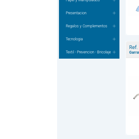
Papel y Manipulados
Presentacion
Regalos y Complementos
Tecnologia
Ref.
Textil - Prevencion - Bricolaje
Garra