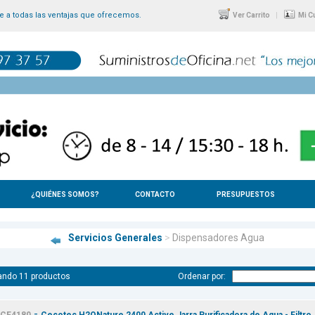
 a todas las ventajas que ofrecemos.
|
Ver Carrito
Mi C
¿QUIÉNES SOMOS?
CONTACTO
PRESUPUESTOS
Servicios Generales
>
Dispensadores Agua
ando 11 productos
Ordenar por:
-