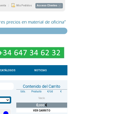
|
uenta
Mis Pedidos
Acceso Clientes
CATÁLOGOS
NOTICIAS
Contenido del Carrito
Uds.
Producto
€/Ud
€
Vacío
0
€
,000
VER CARRITO