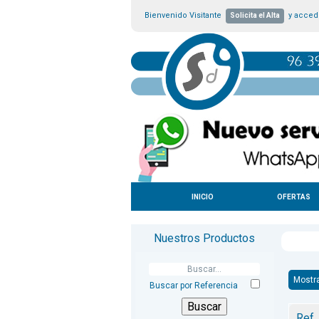
Bienvenido Visitante
y accede
Solicita el Alta
INICIO
OFERTAS
Nuestros Productos
Mostr
Buscar por Referencia
Ref.