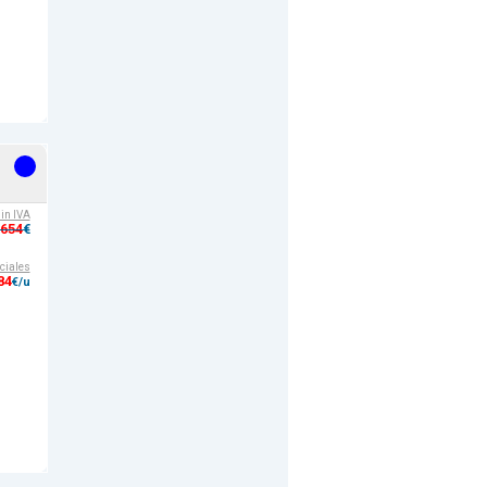
sin IVA
,654
€
ciales
84
€/u