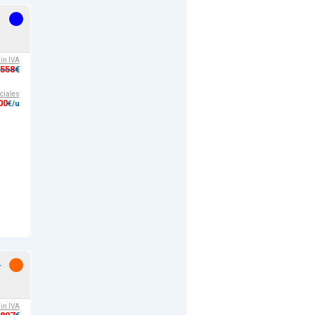
sin IVA
,558
€
ciales
00
€/u
-
sin IVA