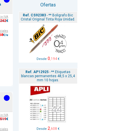
Ofertas
a
Ref. CS92383
- ** Boligrafo Bic
sin IVA
Cristal Original Tinta Roja Unidad.
,242
€
ciales
68
€/u
0
,194
Desde
€
Ref. AP12925
- ** Etiquetas
blancas permanentes 48,5 x 25,4
mm 10 hojas.
sin IVA
,519
€
2
,608
Desde
€
ciales