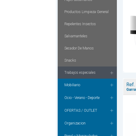
Productos Limpieza General
Repelentes Insectos
Salvamanteles
Secador De Manos
Snacks
Trabajos especiales
Ref.
Mobiliario
Garra
Ocio - Verano - Deporte
OFERTAS / OUTLET
Organizacion