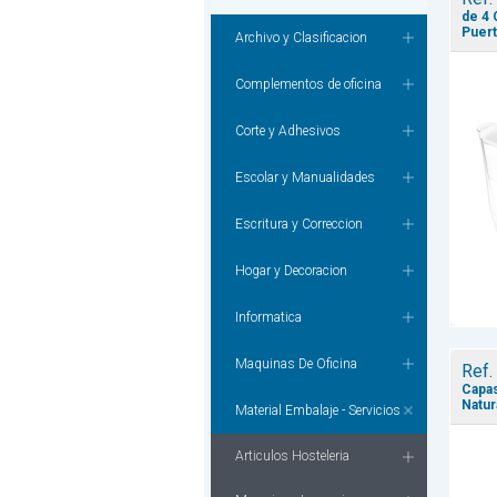
de 4 
Puert
Archivo y Clasificacion
Complementos de oficina
Corte y Adhesivos
Escolar y Manualidades
Escritura y Correccion
Hogar y Decoracion
Informatica
Maquinas De Oficina
Ref.
Capas
Natur
Material Embalaje - Servicios
Articulos Hosteleria