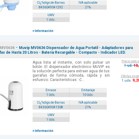
Cï¿½digo de Barras
IVA aplicable
8436049041292
21%
UMV
1 Uds.
+ Información
-
MV0636
Muvip MV0636 Dispensador de Agua Portatil - Adaptadores para
fas de Hasta 20 Litros - Bateria Recargable - Compacto - Indicador LED.
Precio neto 
Agua lista al instante, con solo pulsar un
10
1 ud.
botón. El dispensador electrónico MUVIP es
la solución perfecta para extraer agua de tus
garrafas de forma cómoda, rápida y sin
Ofertas espe
esfuerzo. Características: -C...
9
,2
1 uds.
Envase
Embalaje
1 Uds.
10 Uds.
Cï¿½digo de Barras
IVA aplicable
8436049041308
21%
UMV
1 Uds.
+ Información