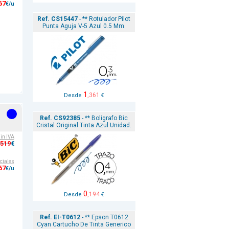
67
€/u
Ref. CS15447
- ** Rotulador Pilot
Punta Aguja V-5 Azul 0.5 Mm.
1
,361
Desde
€
Ref. CS92385
- ** Boligrafo Bic
Cristal Original Tinta Azul Unidad.
sin IVA
,519
€
ciales
67
€/u
0
,194
Desde
€
Ref. EI-T0612
- ** Epson T0612
Cyan Cartucho De Tinta Generico