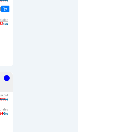
,897
€
ciales
53
€/u
sin IVA
,818
€
ciales
84
€/u