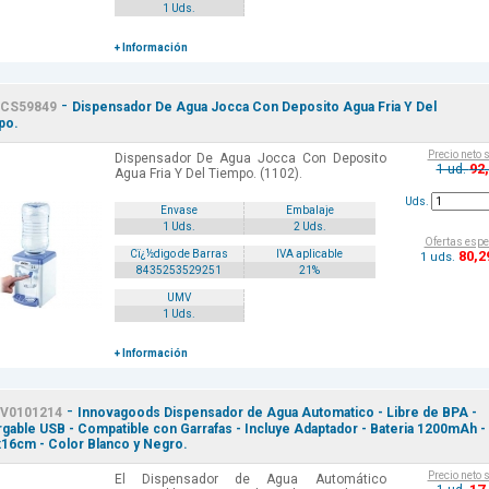
1 Uds.
+ Información
-
CS59849
Dispensador De Agua Jocca Con Deposito Agua Fria Y Del
po.
Precio neto 
Dispensador De Agua Jocca Con Deposito
92
1 ud.
Agua Fria Y Del Tiempo. (1102).
Uds.
Envase
Embalaje
1 Uds.
2 Uds.
Ofertas espe
80
,2
Cï¿½digo de Barras
IVA aplicable
1 uds.
8435253529251
21%
UMV
1 Uds.
+ Información
-
V0101214
Innovagoods Dispensador de Agua Automatico - Libre de BPA -
gable USB - Compatible con Garrafas - Incluye Adaptador - Bateria 1200mAh -
16cm - Color Blanco y Negro.
Precio neto 
El Dispensador de Agua Automático