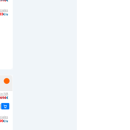
,710
€
ciales
33
€/u
sin IVA
,694
€
ciales
90
€/u