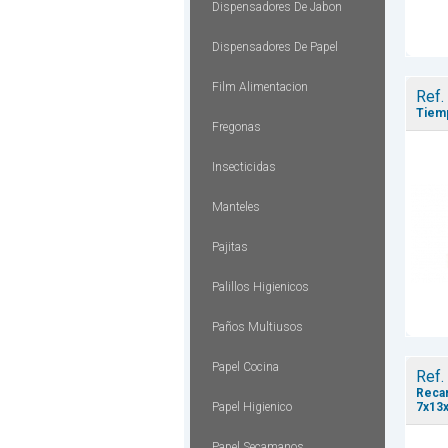
Dispensadores De Jabon
Dispensadores De Papel
Film Alimentacion
Ref.
Tiem
Fregonas
Insecticidas
Manteles
Pajitas
Palillos Higienicos
Paños Multiusos
Papel Cocina
Ref.
Recar
Papel Higienico
7x13x
Papel Secamanos