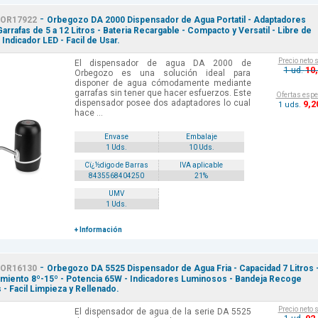
-
OR17922
Orbegozo DA 2000 Dispensador de Agua Portatil - Adaptadores
Garrafas de 5 a 12 Litros - Bateria Recargable - Compacto y Versatil - Libre de
 Indicador LED - Facil de Usar.
Precio neto 
El dispensador de agua DA 2000 de
10
1 ud.
Orbegozo es una solución ideal para
disponer de agua cómodamente mediante
garrafas sin tener que hacer esfuerzos. Este
Ofertas espe
dispensador posee dos adaptadores lo cual
9
,2
1 uds.
hace ...
Envase
Embalaje
1 Uds.
10 Uds.
Cï¿½digo de Barras
IVA aplicable
8435568404250
21%
UMV
1 Uds.
+ Información
-
OR16130
Orbegozo DA 5525 Dispensador de Agua Fria - Capacidad 7 Litros 
amiento 8º-15º - Potencia 65W - Indicadores Luminosos - Bandeja Recoge
 - Facil Limpieza y Rellenado.
Precio neto 
El dispensador de agua de la serie DA 5525