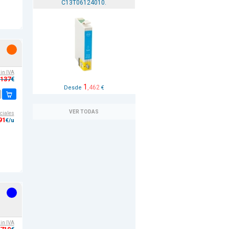
C13T06124010.
sin IVA
,137
€
1
,462
Desde
€
VER TODAS
ciales
91
€/u
sin IVA