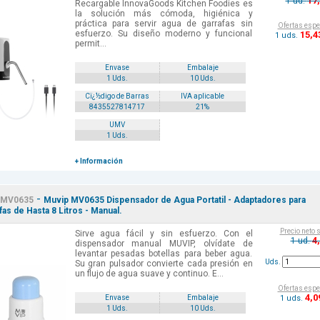
17
1 ud.
Recargable InnovaGoods Kitchen Foodies es
la solución más cómoda, higiénica y
práctica para servir agua de garrafas sin
Ofertas espe
esfuerzo. Su diseño moderno y funcional
15
,4
1 uds.
permit...
Envase
Embalaje
1 Uds.
10 Uds.
Cï¿½digo de Barras
IVA aplicable
8435527814717
21%
UMV
1 Uds.
+ Información
-
MV0635
Muvip MV0635 Dispensador de Agua Portatil - Adaptadores para
fas de Hasta 8 Litros - Manual.
Precio neto 
Sirve agua fácil y sin esfuerzo. Con el
4
1 ud.
dispensador manual MUVIP, olvídate de
levantar pesadas botellas para beber agua.
Uds.
Su gran pulsador convierte cada presión en
un flujo de agua suave y continuo. E...
Ofertas espe
4
,0
1 uds.
Envase
Embalaje
1 Uds.
10 Uds.