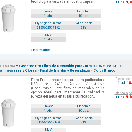
tecnología avanzada en cuatro capas...
9
,1
1 uds.
Envase
Embalaje
1 Uds.
10 Uds.
Cï¿½digo de Barras
IVA aplicable
8435602537432
21%
UMV
1 Uds.
+ Información
-
CE83744
Cecotec Pro Filtro de Recambio para Jarra H2ONature 2400 -
na Impurezas y Olores - Facil de Instalar y Reemplazar - Color Blanco.
Precio neto 
Filtro Pro de recambio para jarra purificadora
10
1 ud.
H20nature 2400 Active / Active
(Consumible) Este filtro de recambio es la
opción ideal para mantener la calidad y
Ofertas espe
pureza del agua en tu jarra purificador...
9
,1
1 uds.
Envase
Embalaje
1 Uds.
10 Uds.
Cï¿½digo de Barras
IVA aplicable
8435602537449
21%
UMV