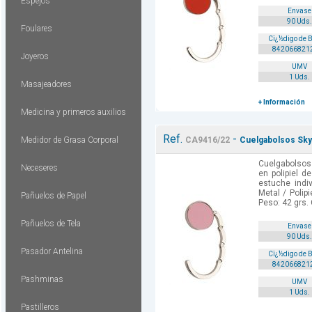
Espejos
Envase
90 Uds.
Foulares
Cï¿½digo de 
842066821
Joyeros
UMV
1 Uds.
Masajeadores
+ Información
Medicina y primeros auxilios
Ref.
-
Medidor de Grasa Corporal
CA9416/22
Cuelgabolsos Skyp
Cuelgabolsos
Neceseres
en polipiel d
estuche indiv
Metal / Polip
Pañuelos de Papel
Peso: 42 grs. 
Pañuelos de Tela
Envase
90 Uds.
Pasador Antelina
Cï¿½digo de 
842066821
Pashminas
UMV
1 Uds.
Pastilleros