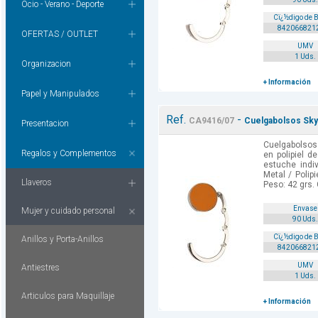
Ocio - Verano - Deporte
Cï¿½digo de 
842066821
OFERTAS / OUTLET
UMV
1 Uds.
Organizacion
+ Información
Papel y Manipulados
Ref.
-
CA9416/07
Cuelgabolsos Skype
Presentacion
Cuelgabolsos
Regalos y Complementos
en polipiel d
estuche indiv
Metal / Polip
Llaveros
Peso: 42 grs. 
Envase
Mujer y cuidado personal
90 Uds.
Cï¿½digo de 
Anillos y Porta-Anillos
842066821
UMV
Antiestres
1 Uds.
Articulos para Maquillaje
+ Información