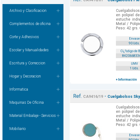
CA9416/01
Cuelgabolsos Pleg
Archivo y Clasificacion
Cuelgabolsos
en polipiel d
estuche indiv
Complementos de oficina
Metal / Polip
Peso: 42 grs. 
Corte y Adhesivos
Envase
90 Uds.
Escolar y Manualidades
Cï¿½digo de 
842066833
Escritura y Correccion
UMV
1 Uds.
Hogar y Decoracion
+ Información
Informatica
Ref.
-
CA9416/19
Cuelgabolsos Skype
Maquinas De Oficina
Cuelgabolsos
en polipiel d
Material Embalaje - Servicios
estuche indiv
Metal / Polip
Peso: 42 grs. 
Mobiliario
Envase
90 Uds.