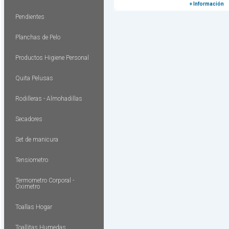
+ Información
Pendientes
Planchas de Pelo
Productos Higiene Personal
Quita Pelusas
Rodilleras - Almohadillas
Secadores
Set de manicura
Tensiometro
Termometro Corporal -
Oximetro
Toallas Hogar
Toallitas Humedas