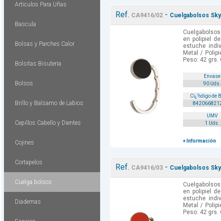
Articulos Para Uñas
Ref.
-
CA9416/02
Cuelgabolsos Skyp
Bascula
Cuelgabolsos
en polipiel d
Bolsas y Parches Calor
estuche indiv
Metal / Polip
Peso: 42 grs. 
Bolsitas Bisuteria
Envase
Bolsos
90 Uds.
Cï¿½digo de 
Brillo y Balsamo de Labios
842066821
UMV
Cepillos Cabello y Dientes
1 Uds.
+ Información
Cojines
Cortapelos
Ref.
-
CA9416/03
Cuelgabolsos Skype
Cuelga bolsos
Cuelgabolsos
en polipiel d
estuche indiv
Diademas
Metal / Polip
Peso: 42 grs. 