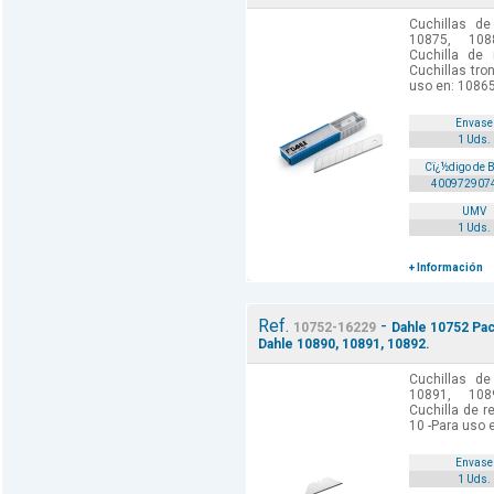
Cuchillas de
10875, 1088
Cuchilla de 
Cuchillas tro
uso en: 1086
Envase
1 Uds.
Cï¿½digo de 
400972907
UMV
1 Uds.
+ Información
Ref.
-
10752-16229
Dahle 10752 Pac
Dahle 10890, 10891, 10892.
Cuchillas de
10891, 1089
Cuchilla de r
10 -Para uso 
Envase
1 Uds.