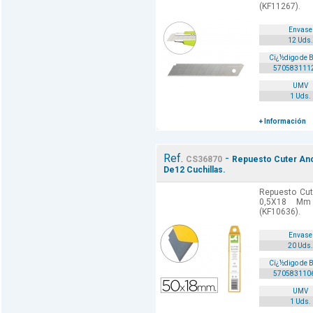
(KF11267).
Envase
12 Uds.
Cï¿½digo de 
570583111
UMV
1 Uds.
+ Información
Ref.
-
CS36870
Repuesto Cuter An
De12 Cuchillas.
Repuesto Cut
0,5X18 Mm 
(KF10636).
Envase
20 Uds.
Cï¿½digo de 
570583110
UMV
1 Uds.