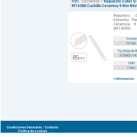
Ref.
-
CS169924
Repuesto Cuter Q-
Kf14388 Cuchilla Ceramica 9 Mm Blis
Repuesto C
Estrecho Pa
Ceramica 9
(KF14390).
Envase
12 Uds.
Cï¿½digo de 
570583114
UMV
1 Uds.
+ Información
|
Condiciones Generales
Contacto
Política de cookies