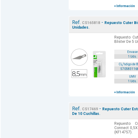
+ Información
Ref.
-
CS165818
Repuesto Cuter Bis
Unidades.
Repuesto Cut
Blister De 5 
Envase
1 Uds.
Cï¿½digo de 
570583116
UMV
1 Uds.
+ Información
Ref.
-
CS17469
Repuesto Cuter Est
De 10 Cuchillas.
Repuesto C
Connect 0,5X
(KF14757).