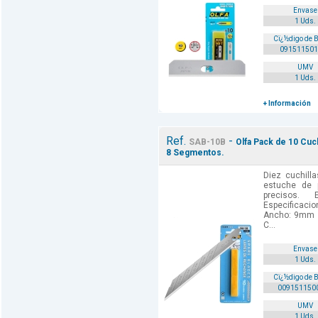
Envase
1 Uds.
Cï¿½digo de 
091511501
UMV
1 Uds.
+ Información
Ref.
-
SAB-10B
Olfa Pack de 10 Cuc
8 Segmentos.
Diez cuchill
estuche de p
precisos. 
Especificacio
Ancho: 9mm -
C...
Envase
1 Uds.
Cï¿½digo de 
009151150
UMV
1 Uds.