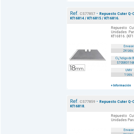
Ref.
-
CS77857
Repuesto Cuter Q-C
Kf16814 / Kf16815 / Kf16816.
Repuesto Cu
Unidades Par
Kf16816. (KF1
Envase
24 Uds.
Cï¿½digo de 
570583116
UMV
1 Uds.
+ Información
Ref.
-
CS77859
Repuesto Cuter Q-C
Kf16818.
Repuesto Cu
Unidades Para
Envase