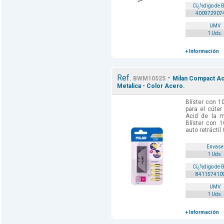
Cï¿½digo de 
400972907
UMV
1 Uds.
+ Información
Ref.
-
BWM10525
Milan Compact Ac
Metalica - Color Acero.
Blíster con 1
para el cúter
Acid de la ma
Blíster con 1
auto retráctil
Envase
1 Uds.
Cï¿½digo de 
841157410
UMV
1 Uds.
+ Información