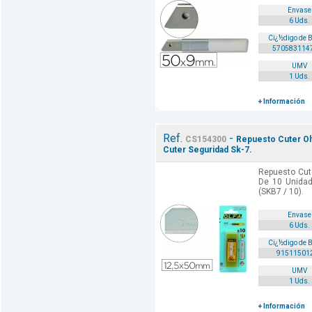
Envase
6 Uds.
Cï¿½digo de 
570583114
UMV
1 Uds.
+ Información
Ref.
-
CS154300
Repuesto Cuter Ol
Cuter Seguridad Sk-7.
Repuesto Cut
De 10 Unidad
(SKB7 / 10).
Envase
6 Uds.
Cï¿½digo de 
91511501
UMV
1 Uds.
+ Información