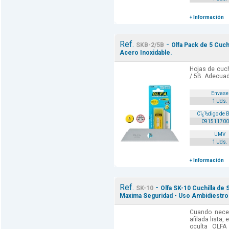
+ Información
Ref.
-
SKB-2/5B
Olfa Pack de 5 Cuch
Acero Inoxidable.
Hojas de cuch
/ 5B. Adecuad
Envase
1 Uds.
Cï¿½digo de 
091511700
UMV
1 Uds.
+ Información
Ref.
-
SK-10
Olfa SK-10 Cuchilla de 
Maxima Seguridad - Uso Ambidiestro
Cuando nece
afilada lista,
oculta OLFA 