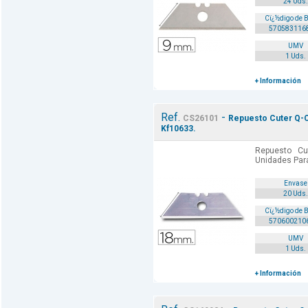
24 Uds.
Cï¿½digo de 
570583116
UMV
1 Uds.
+ Información
Ref.
-
CS26101
Repuesto Cuter Q-C
Kf10633.
Repuesto Cu
Unidades Para
Envase
20 Uds.
Cï¿½digo de 
570600210
UMV
1 Uds.
+ Información