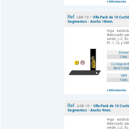
+ Información
Ref.
-
LBB-10
Olfa Pack de 10 Cuchi
Segmentos - Ancho 18mm.
Hoja están
Adecuado para
verde, L-2, XL
PL -1, CL y CM
Envase
1 Uds.
Cï¿½digo de 
091511500
UMV
1 Uds.
+ Información
Ref.
-
ASB-10
Olfa Pack de 10 Cuchi
Segmentos - Ancho 9mm.
Hoja están
Adecuado para
verde, L-2, XL