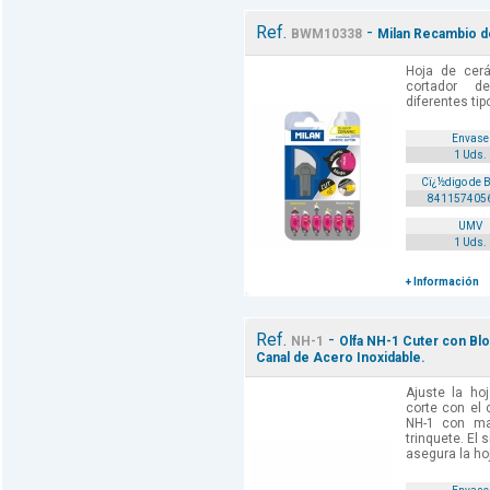
Ref.
-
BWM10338
Milan Recambio d
Hoja de cer
cortador d
diferentes tip
Envase
1 Uds.
Cï¿½digo de 
841157405
UMV
1 Uds.
+ Información
Ref.
-
NH-1
Olfa NH-1 Cuter con Bl
Canal de Acero Inoxidable.
Ajuste la ho
corte con el 
NH-1 con m
trinquete. El 
asegura la hoj