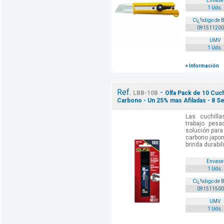
Envase
1 Uds.
Cï¿½digo de 
091511200
UMV
1 Uds.
+ Información
Ref.
-
LBB-10B
Olfa Pack de 10 Cuc
Carbono - Un 25% mas Afiladas - 8 
Las cuchilla
trabajo pe
solución para 
carbono japo
brinda durabil
Envase
1 Uds.
Cï¿½digo de 
091511500
UMV
1 Uds.