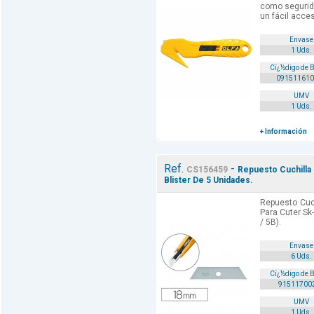
como segurid
un fácil acces
Envase
1 Uds.
Cï¿½digo de 
091511610
UMV
1 Uds.
+ Información
Ref.
-
CS156459
Repuesto Cuchilla
Blister De 5 Unidades.
Repuesto Cuc
Para Cuter Sk-
/ 5B).
Envase
6 Uds.
Cï¿½digo de 
91511700
UMV
1 Uds.