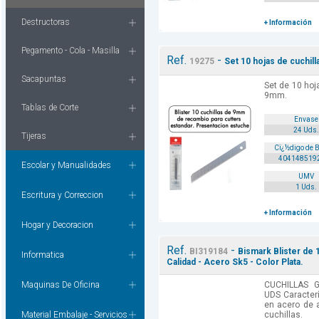
Destructoras
+ Información
Pegamento - Cola - Masilla
Ref.
-
19275
Set 10 hojas de cuchil
Sacapuntas
Set de 10 hoj
9mm.
Tablas de Corte
Envase
24 Uds.
Tijeras
Cï¿½digo de 
404148519
Escolar y Manualidades
UMV
1 Uds.
Escritura y Correccion
+ Información
Hogar y Decoracion
Ref.
-
BI319184
Bismark Blister de 
Informatica
Calidad - Acero Sk5 - Color Plata.
Maquinas De Oficina
CUCHILLAS 
UDS Caracterí
en acero de a
Material Embalaje - Servicios
cuchillas.