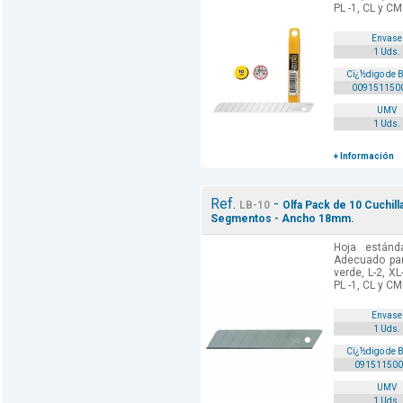
PL -1, CL y CM
Envase
1 Uds.
Cï¿½digo de 
009151150
UMV
1 Uds.
+ Información
Ref.
-
LB-10
Olfa Pack de 10 Cuchill
Segmentos - Ancho 18mm.
Hoja están
Adecuado para
verde, L-2, XL
PL -1, CL y CM
Envase
1 Uds.
Cï¿½digo de 
091511500
UMV
1 Uds.