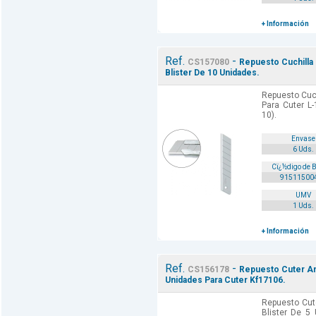
+ Información
Ref.
-
CS157080
Repuesto Cuchilla 
Blister De 10 Unidades.
Repuesto Cuc
Para Cuter L-
10).
Envase
6 Uds.
Cï¿½digo de 
91511500
UMV
1 Uds.
+ Información
Ref.
-
CS156178
Repuesto Cuter An
Unidades Para Cuter Kf17106.
Repuesto Cut
Blister De 5