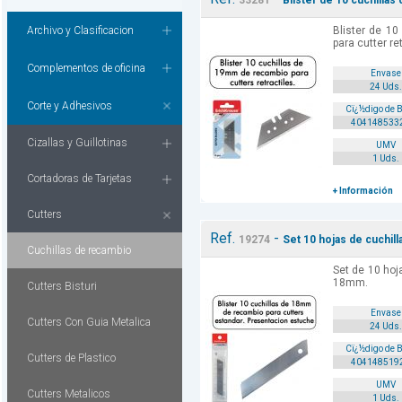
33281
Blister de 10 cuchillas
Archivo y Clasificacion
Blister de 1
para cutter ret
Complementos de oficina
Envase
24 Uds.
Corte y Adhesivos
Cï¿½digo de 
404148533
Cizallas y Guillotinas
UMV
1 Uds.
Cortadoras de Tarjetas
+ Información
Cutters
Ref.
-
19274
Set 10 hojas de cuchil
Cuchillas de recambio
Set de 10 hoj
18mm.
Cutters Bisturi
Envase
Cutters Con Guia Metalica
24 Uds.
Cï¿½digo de 
Cutters de Plastico
404148519
UMV
Cutters Metalicos
1 Uds.