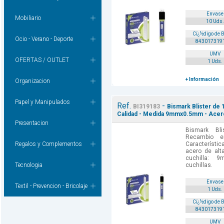
Envase
Mobiliario
10 Uds.
Cï¿½digo de 
Ocio - Verano - Deporte
843017319
UMV
OFERTAS / OUTLET
1 Uds.
+ Información
Organizacion
Papel y Manipulados
Ref.
-
BI319183
Bismark Blister de 
Calidad - Medida 9mmx0.5mm - Acer
Presentacion
Bismark Bl
Recambio e
Regalos y Complementos
Característic
acero de alt
cuchilla: 
Tecnologia
cuchillas.
Envase
Textil - Prevencion - Bricolaje
1 Uds.
Cï¿½digo de 
843017319
UMV