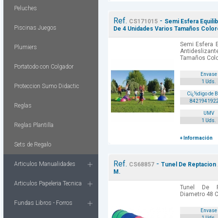
Peluches
Ref.
-
CS171015
Semi Esfera Equili
Piscinas Juegos
De 4 Unidades Varios Tamaños Color
Semi Esfera E
Plumiers
Antideslizan
Tamaños Color
Portatodo con Colgador
Envase
1 Uds.
Proteccion Sumo Didactic
Cï¿½digo de 
842194192
Reglas
UMV
1 Uds.
Reglas Plantilla
+ Información
Sets de Regalo
Ref.
-
Articulos Manualidades
CS68857
Tunel De Reptacion
M.
Articulos Papeleria Tecnica
Tunel De R
Diametro 48 C
Fundas Libros - Forros
Envase
1 Uds.