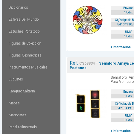
Diccionarios
Envase
1 Uds.
Esferas Del Mundo
Cï¿½digo de 
841319108
Estuches Portatodo
UMV
1 Uds.
Figuras de Coleccion
+ Información
Figuras Geometricas
Ref.
-
CS68834
Semaforo Amaya Led
Instrumentos Musicales
Peatones.
Semaforo Am
Juguetes
Para Vehiculo
Kanguro Saltarin
Envase
1 Uds.
Mapas
Cï¿½digo de 
842194191
Marionetas
UMV
1 Uds.
Papel Milimetrado
+ Información