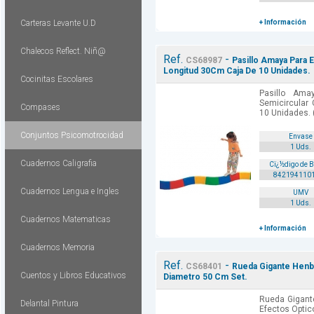
Carteras Levante U.D
+ Información
Chalecos Reflect. Niñ@
Ref.
-
CS68987
Pasillo Amaya Para E
Longitud 30Cm Caja De 10 Unidades.
Cocinitas Escolares
Pasillo Amay
Semicircular
Compases
10 Unidades. 
Conjuntos Psicomotrocidad
Envase
1 Uds.
Cuadernos Caligrafia
Cï¿½digo de 
842194110
Cuadernos Lengua e Ingles
UMV
1 Uds.
Cuadernos Matematicas
+ Información
Cuadernos Memoria
Ref.
-
CS68401
Rueda Gigante Henbe
Cuentos y Libros Educativos
Diametro 50 Cm Set.
Rueda Gigante
Delantal Pintura
Efectos Optic