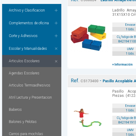
CS68824
Ladrillo Amaya Ref
Archivo y Clasificacion
Ladrillo Ama
31X15X10 Cm.
Complementos de oficina
Envase
1 Uds.
Corte y Adhesivos
Cï¿½digo de 
842194110
Escolar y Manualidades
UMV
1 Uds.
Articulos Escolares
+ Información
Agendas Escolares
Ref.
-
CS173400
Pasillo Acoplable 
Articulos Termoadhesivos
Pasillo Aco
Piezas. (4122
Atril Lectura y Presentacion
Envase
Baberos
1 Uds.
Cï¿½digo de 
Balones y Pelotas
842194191
UMV
Carros para mochilas
1 Uds.