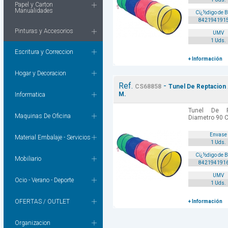
Papel y Carton
Manualidades
Cï¿½digo de 
842194191
Pinturas y Accesorios
UMV
1 Uds.
Escritura y Correccion
+ Información
Hogar y Decoracion
Ref.
-
CS68858
Tunel De Reptacion
M.
Informatica
Tunel De R
Maquinas De Oficina
Diametro 90 C
Envase
Material Embalaje - Servicios
1 Uds.
Cï¿½digo de 
Mobiliario
842194191
UMV
Ocio - Verano - Deporte
1 Uds.
OFERTAS / OUTLET
+ Información
Organizacion