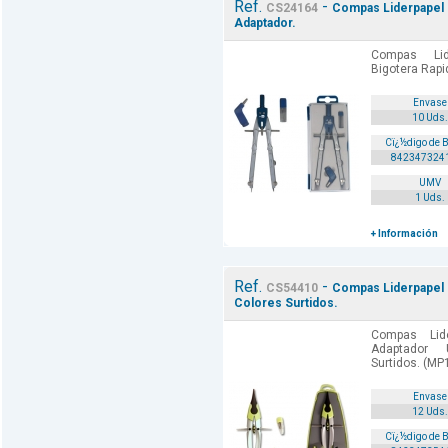
Ref.
-
CS24164
Compas Liderpapel 
Adaptador.
Compas Lid
Bigotera Rapi
Envase
10 Uds.
Cï¿½digo de 
842347324
UMV
1 Uds.
+ Información
Ref.
-
CS54410
Compas Liderpapel 
Colores Surtidos.
Compas Lid
Adaptador 
Surtidos. (MP1
Envase
12 Uds.
Cï¿½digo de 