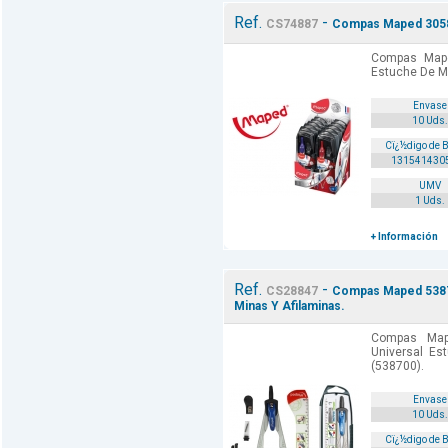
Ref.
-
CS74887
Compas Maped 3058
Compas Map
Estuche De Mi
Envase
10 Uds.
Cï¿½digo de 
131541430
UMV
1 Uds.
+ Información
Ref.
-
CS28847
Compas Maped 53870
Minas Y Afilaminas.
Compas Map
Universal Es
(538700).
Envase
10 Uds.
Cï¿½digo de 