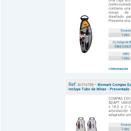
Una caja BIC
(seleccion
contiene una
minas de 
diseñado pa
Presenta una..
Envase
1 Uds.
Cï¿½digo de 
308612342
UMV
1 Uds.
+ Información
Ref.
-
BI316788
Bismark Compas Esco
Incluye Tubo de Minas - Presentado 
COMPAS ESC
ADAPT. UNIVER
x 18,5 x 2 
articulación. 
adaptador univ
Envase
1 Uds.