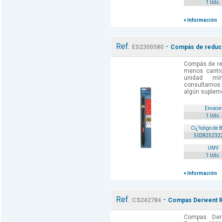
1 Uds.
+ Información
Ref.
-
ES2300580
Compás de reduc
Compás de re
menos canti
unidad mí
consultarnos 
algún supleme
Envase
1 Uds.
Cï¿½digo de 
502825232
UMV
1 Uds.
+ Información
Ref.
-
CS242784
Compas Derwent Re
Compas Der