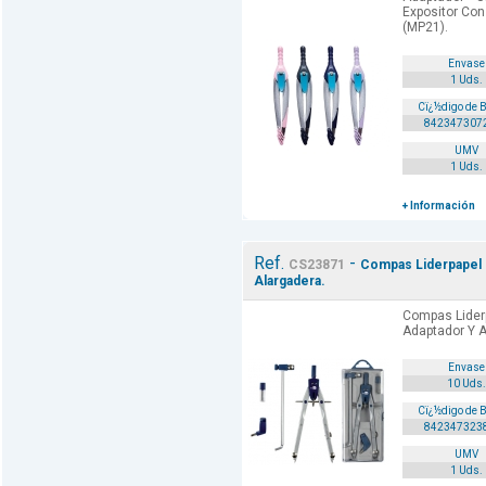
Expositor Con
(MP21).
Envase
1 Uds.
Cï¿½digo de 
842347307
UMV
1 Uds.
+ Información
Ref.
-
CS23871
Compas Liderpapel 
Alargadera.
Compas Lider
Adaptador Y A
Envase
10 Uds.
Cï¿½digo de 
842347323
UMV
1 Uds.