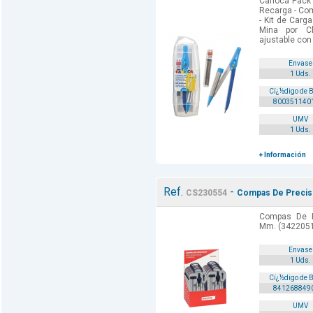
Carioca Pack
Recarga - Co
- Kit de Carg
Mina por Cl
ajustable con 
Envase
1 Uds.
Cï¿½digo de 
800351140
UMV
1 Uds.
+ Información
Ref.
-
CS230554
Compas De Precis
Compas De P
Mm. (3422051
Envase
1 Uds.
Cï¿½digo de 
841268849
UMV