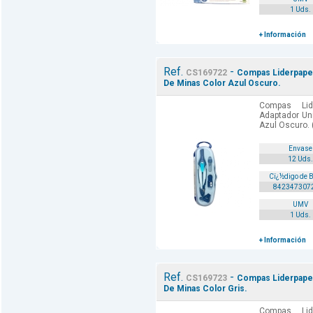
1 Uds.
+ Información
Ref.
-
CS169722
Compas Liderpapel
De Minas Color Azul Oscuro.
Compas Lid
Adaptador Un
Azul Oscuro. 
Envase
12 Uds.
Cï¿½digo de 
842347307
UMV
1 Uds.
+ Información
Ref.
-
CS169723
Compas Liderpapel
De Minas Color Gris.
Compas Lid