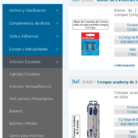
31539
Blister de 2 estuches 
Archivo y Clasificacion
Blister de 
compas (2x5p
Complementos de oficina
Envase
12 Uds.
Corte y Adhesivos
Cï¿½digo de 
404148531
Escolar y Manualidades
UMV
1 Uds.
Articulos Escolares
+ Información
Agendas Escolares
Ref.
-
31532
Compas academy de 3 
Articulos Termoadhesivos
Compas acad
en Italia.
Atril Lectura y Presentacion
Envase
Baberos
12 Uds.
Cï¿½digo de 
Balones y Pelotas
404148531
UMV
Carros para mochilas
1 Uds.