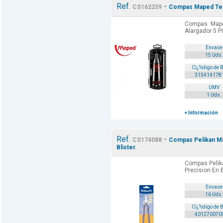
Ref.
-
CS162259
Compas Maped Tecn
Compas Mape
Alargador 5 P
Envase
15 Uds.
Cï¿½digo de 
315414178
UMV
1 Uds.
+ Información
Ref.
-
CS174088
Compas Pelikan Mi
Blister.
Compas Pelik
Precision En B
Envase
16 Uds.
Cï¿½digo de 
401270070