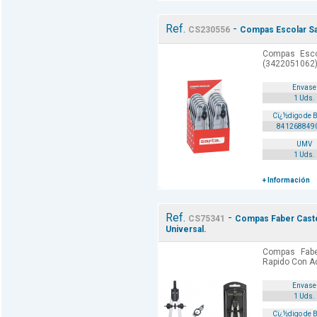
Ref.
-
CS230556
Compas Escolar S
Compas Esco
(3422051062)
Envase
1 Uds.
Cï¿½digo de 
841268849
UMV
1 Uds.
+ Información
Ref.
-
CS75341
Compas Faber Caste
Universal.
Compas Fabe
Rapido Con Ad
Envase
1 Uds.
Cï¿½digo de 