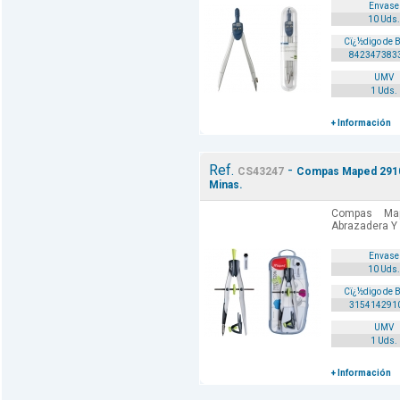
Envase
10 Uds.
Cï¿½digo de 
842347383
UMV
1 Uds.
+ Información
Ref.
-
CS43247
Compas Maped 2910
Minas.
Compas Ma
Abrazadera Y 
Envase
10 Uds.
Cï¿½digo de 
315414291
UMV
1 Uds.
+ Información