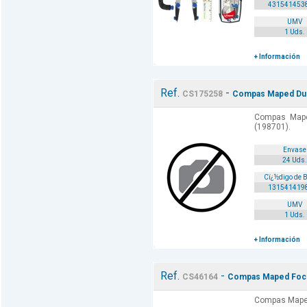
431541453
UMV
1 Uds.
+ Información
Ref.
-
CS175258
Compas Maped Duo
Compas Mape
(198701).
Envase
24 Uds.
Cï¿½digo de 
131541419
UMV
1 Uds.
+ Información
Ref.
-
CS46164
Compas Maped Focu
Compas Maped