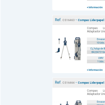
+ Información
Ref.
-
CS16463
Compas Liderpapel A
Compas Li
Adaptador Uni
Envase
10 Uds.
Cï¿½digo de 
842347316
UMV
1 Uds.
+ Información
Ref.
-
CS16464
Compas Liderpapel A
Compas Li
Adaptador Uni
Envase