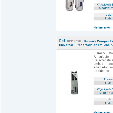
Cï¿½digo de 
843017316
UMV
1 Uds.
+ Información
Ref.
-
BI317058
Bismark Compas Esc
Universal - Presentado en Estuche de
Bismark C
Articulaci
Característ
ambos braz
adaptador uni
de plástico.
Envase
1 Uds.
Cï¿½digo de 
843017317
UMV
1 Uds.
+ Información