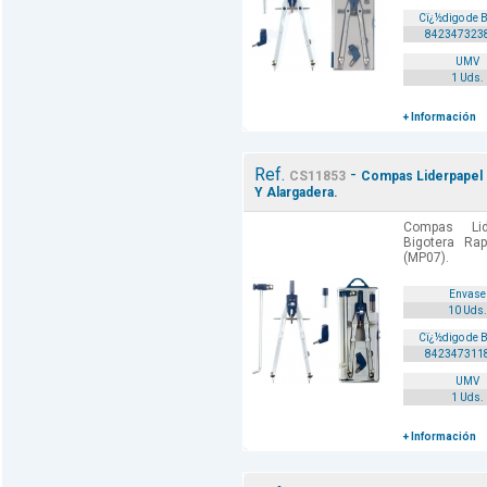
Cï¿½digo de 
842347323
UMV
1 Uds.
+ Información
Ref.
-
CS11853
Compas Liderpapel 
Y Alargadera.
Compas Lid
Bigotera Rap
(MP07).
Envase
10 Uds.
Cï¿½digo de 
842347311
UMV
1 Uds.
+ Información