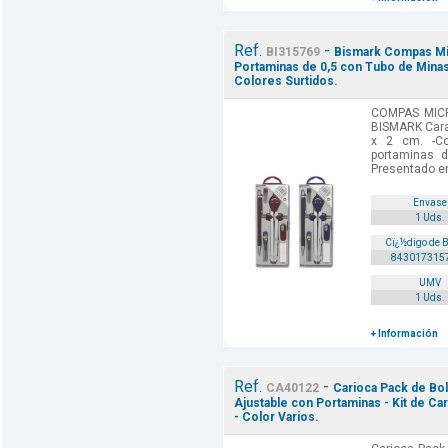
Ref.
-
BI315769
Bismark Compas Mic
Portaminas de 0,5 con Tubo de Minas
Colores Surtidos.
COMPAS MIC
BISMARK Carac
x 2 cm. -Co
portaminas 
Presentado en
Envase
1 Uds.
Cï¿½digo de 
843017315
UMV
1 Uds.
+ Información
Ref.
-
CA40122
Carioca Pack de Bo
Ajustable con Portaminas - Kit de Ca
- Color Varios.