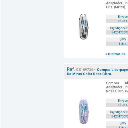
Adaptador Un
Gris. (MP23).
Envase
12 Uds.
Cï¿½digo de 
842347307
UMV
1 Uds.
+ Información
Ref.
-
CS169724
Compas Liderpapel
De Minas Color Rosa Claro.
Compas Lid
Adaptador Un
Rosa Claro. (
Envase
12 Uds.
Cï¿½digo de 
842347307
UMV
1 Uds.