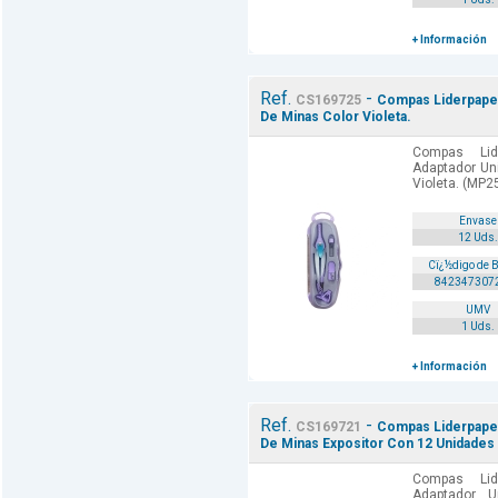
+ Información
Ref.
-
CS169725
Compas Liderpapel
De Minas Color Violeta.
Compas Lid
Adaptador Un
Violeta. (MP25
Envase
12 Uds.
Cï¿½digo de 
842347307
UMV
1 Uds.
+ Información
Ref.
-
CS169721
Compas Liderpapel
De Minas Expositor Con 12 Unidades 
Compas Lid
Adaptador 