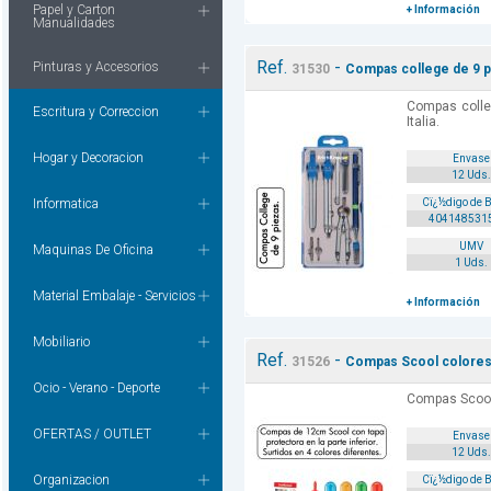
Papel y Carton
+ Información
Manualidades
Ref.
-
Pinturas y Accesorios
31530
Compas college de 9 p
Compas colle
Escritura y Correccion
Italia.
Hogar y Decoracion
Envase
12 Uds.
Informatica
Cï¿½digo de 
404148531
UMV
Maquinas De Oficina
1 Uds.
Material Embalaje - Servicios
+ Información
Mobiliario
Ref.
-
31526
Compas Scool colores 
Ocio - Verano - Deporte
Compas Scool 
OFERTAS / OUTLET
Envase
12 Uds.
Organizacion
Cï¿½digo de 