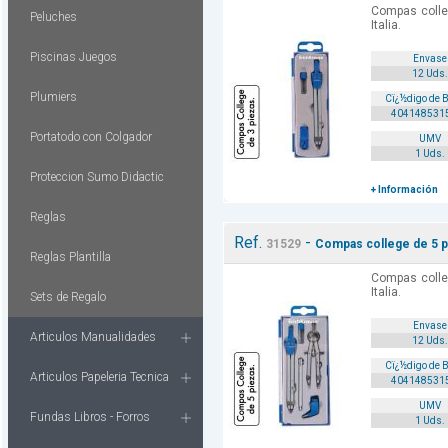
Compas colle
Peluches
Italia.
Piscinas Juegos
Envase
12 Uds.
Plumiers
Cï¿½digo de 
404148531
Portatodo con Colgador
UMV
1 Uds.
Proteccion Sumo Didactic
+ Información
Reglas
Ref.
-
31529
Compas college de 5 p
Reglas Plantilla
Compas colle
Italia.
Sets de Regalo
Envase
Articulos Manualidades
12 Uds.
Cï¿½digo de 
Articulos Papeleria Tecnica
404148531
UMV
Fundas Libros - Forros
1 Uds.