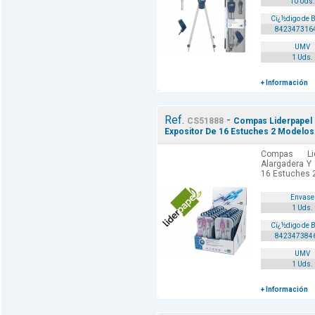
10 Uds.
Cï¿½digo de 
842347316
UMV
1 Uds.
+ Información
Ref.
-
CS51888
Compas Liderpapel 
Expositor De 16 Estuches 2 Modelos
Compas Li
Alargadera Y 
16 Estuches 
Envase
1 Uds.
Cï¿½digo de 
842347384
UMV
1 Uds.
+ Información