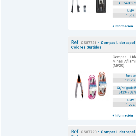
400540327
UMV
1 Uds.
+ Información
Ref.
-
CS87721
Compas Liderpapel 
Colores Surtidos.
Compas Lide
Minas Afilam
(MP20).
Envase
12 Uds.
Cï¿½digo de 
842347387
UMV
1 Uds.
+ Información
Ref.
-
CS87720
Compas Liderpapel 