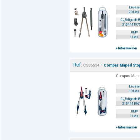
Envase
20 Uds.
Cï¿½digo de 
315414197
UMV
1 Uds.
+ Información
Ref.
-
CS35534
Compas Maped Stop
Compas Maped
Envase
10 Uds.
Cï¿½digo de 
315414196
UMV
1 Uds.
+ Información