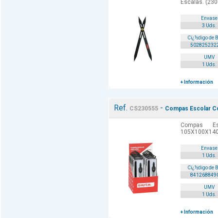
Escalas. (230
Envase
3 Uds.
Cï¿½digo de 
502825232
UMV
1 Uds.
+ Información
Ref.
-
CS230555
Compas Escolar Co
Compas Es
105X100X140
Envase
1 Uds.
Cï¿½digo de 
841268849
UMV
1 Uds.
+ Información