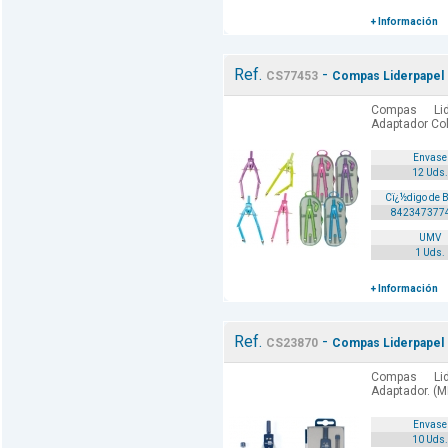
+ Información
Ref.
-
CS77453
Compas Liderpapel 
Compas Lid
Adaptador Col
Envase
12 Uds.
Cï¿½digo de 
842347377
UMV
1 Uds.
+ Información
Ref.
-
CS23870
Compas Liderpapel 
Compas Lid
Adaptador. (M
Envase
10 Uds.