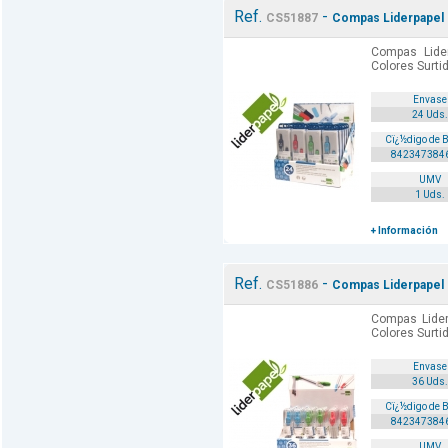
Ref.
-
CS51887
Compas Liderpapel 
Compas Lide
Colores Surti
Envase
24 Uds.
Cï¿½digo de 
842347384
UMV
1 Uds.
+ Información
Ref.
-
CS51886
Compas Liderpapel 
Compas Lider
Colores Surti
Envase
36 Uds.
Cï¿½digo de 
842347384
UMV