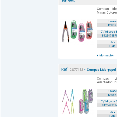
Surtidos.
Compas Lider
Minas Colores
Envase
12 Uds.
Cï¿½digo de 
842347387
UMV
1 Uds.
+ Información
Ref.
-
CS77452
Compas Liderpapel A
Compas Li
Adaptador Uni
Envase
12 Uds.
Cï¿½digo de 
842347377
UMV
1 Uds.