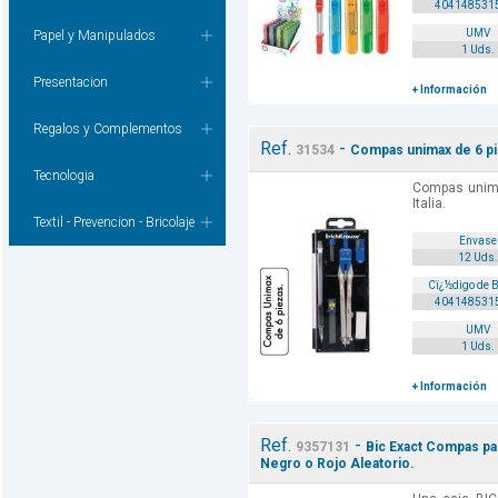
404148531
UMV
Papel y Manipulados
1 Uds.
Presentacion
+ Información
Regalos y Complementos
Ref.
-
31534
Compas unimax de 6 pi
Tecnologia
Compas unima
Italia.
Textil - Prevencion - Bricolaje
Envase
12 Uds.
Cï¿½digo de 
404148531
UMV
1 Uds.
+ Información
Ref.
-
9357131
Bic Exact Compas pa
Negro o Rojo Aleatorio.