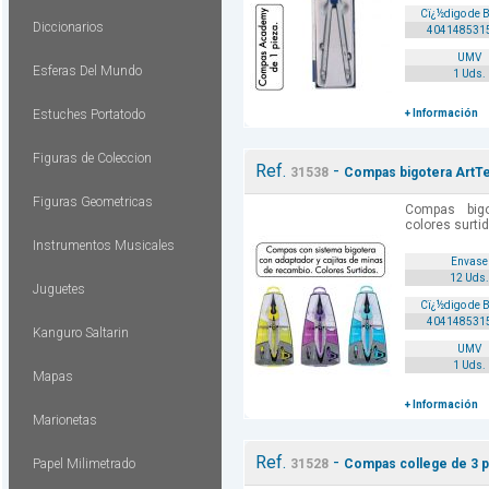
Cï¿½digo de 
Diccionarios
404148531
UMV
Esferas Del Mundo
1 Uds.
Estuches Portatodo
+ Información
Figuras de Coleccion
Ref.
-
31538
Compas bigotera ArtTe
Figuras Geometricas
Compas big
colores surtid
Instrumentos Musicales
Envase
12 Uds.
Juguetes
Cï¿½digo de 
404148531
Kanguro Saltarin
UMV
1 Uds.
Mapas
+ Información
Marionetas
Ref.
-
Papel Milimetrado
31528
Compas college de 3 p