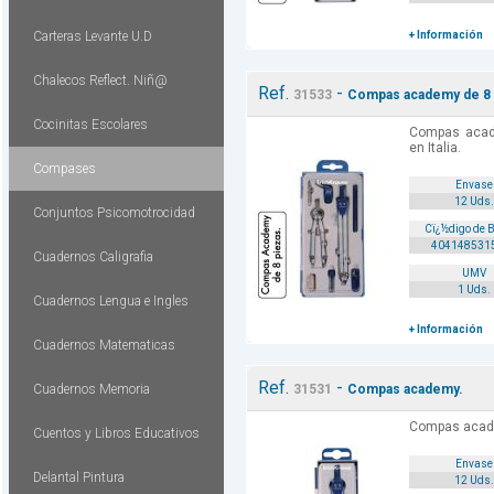
Carteras Levante U.D
+ Información
Chalecos Reflect. Niñ@
Ref.
-
31533
Compas academy de 8 
Cocinitas Escolares
Compas acad
en Italia.
Compases
Envase
12 Uds.
Conjuntos Psicomotrocidad
Cï¿½digo de 
404148531
Cuadernos Caligrafia
UMV
1 Uds.
Cuadernos Lengua e Ingles
+ Información
Cuadernos Matematicas
Ref.
-
Cuadernos Memoria
31531
Compas academy.
Compas academ
Cuentos y Libros Educativos
Envase
Delantal Pintura
12 Uds.