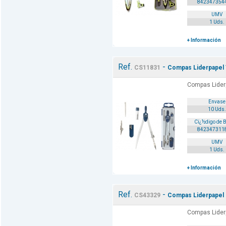
842347354
UMV
1 Uds.
+ Información
Ref.
-
CS11831
Compas Liderpapel 
Compas Liderp
Envase
10 Uds.
Cï¿½digo de 
842347311
UMV
1 Uds.
+ Información
Ref.
-
CS43329
Compas Liderpapel 
Compas Liderp