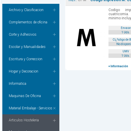
CI-M
Codigo impresion M. Cu
Archivo y Clasificacion
Codigo im
cuatricomia
minimo incluy
Complementos de oficina
Envase
1 Uds.
Corte y Adhesivos
Cï¿½digo de 
No disponi
Escolar y Manualidades
UMV
1 Uds.
Escritura y Correccion
+ Información
Hogar y Decoracion
Informatica
Maquinas De Oficina
Material Embalaje - Servicios
Articulos Hosteleria