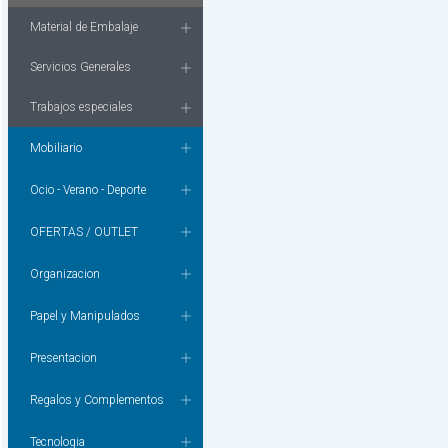
Material de Embalaje
Servicios Generales
Trabajos especiales
Mobiliario
Ocio - Verano - Deporte
OFERTAS / OUTLET
Organizacion
Papel y Manipulados
Presentacion
Regalos y Complementos
Tecnologia