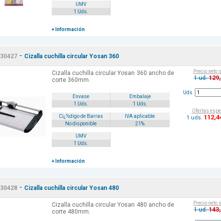
UMV
1 Uds.
+ Información
-
30427
Cizalla cuchilla circular Yosan 360
Precio neto 
Cizalla cuchilla circular Yosan 360 ancho de
129
1 ud.
corte 360mm.
Uds.
Envase
Embalaje
1 Uds.
1 Uds.
Ofertas espe
112
,4
Cï¿½digo de Barras
IVA aplicable
1 uds.
No disponible
21%
UMV
1 Uds.
+ Información
-
30428
Cizalla cuchilla circular Yosan 480
Precio neto 
Cizalla cuchilla circular Yosan 480 ancho de
143
1 ud.
corte 480mm.