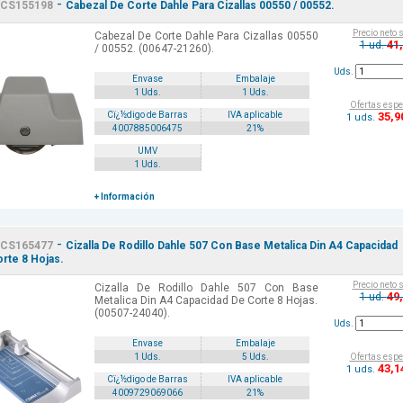
-
CS155198
Cabezal De Corte Dahle Para Cizallas 00550 / 00552.
Precio neto 
Cabezal De Corte Dahle Para Cizallas 00550
41
1 ud.
/ 00552. (00647-21260).
Uds.
Envase
Embalaje
1 Uds.
1 Uds.
Ofertas espe
35
,9
Cï¿½digo de Barras
IVA aplicable
1 uds.
4007885006475
21%
UMV
1 Uds.
+ Información
-
CS165477
Cizalla De Rodillo Dahle 507 Con Base Metalica Din A4 Capacidad
rte 8 Hojas.
Precio neto 
Cizalla De Rodillo Dahle 507 Con Base
49
1 ud.
Metalica Din A4 Capacidad De Corte 8 Hojas.
(00507-24040).
Uds.
Envase
Embalaje
Ofertas espe
1 Uds.
5 Uds.
43
,1
1 uds.
Cï¿½digo de Barras
IVA aplicable
4009729069066
21%