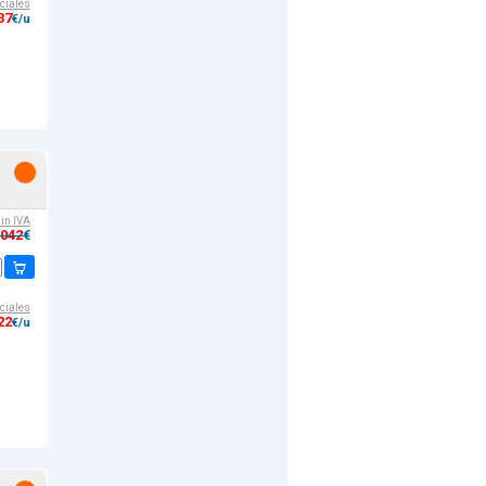
ciales
37
€/u
sin IVA
,042
€
ciales
22
€/u