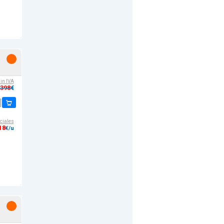
sin IVA
,398
€
ciales
18
€/u