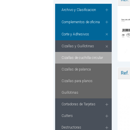
Archivo y Clasificacion
Complementos de oficina
Corte y Adhesivos
Cizallas y Guillotinas
Cizallas de cuchilla circular
Cizallas de palanca
Ref.
Cizallas para planos
Guillotinas
Cortadoras de Tarjetas
Cutters
Destructoras