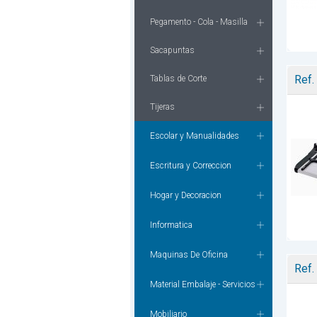
Pegamento - Cola - Masilla
Sacapuntas
Ref.
Tablas de Corte
Tijeras
Escolar y Manualidades
Escritura y Correccion
Hogar y Decoracion
Informatica
Maquinas De Oficina
Ref.
Material Embalaje - Servicios
Mobiliario