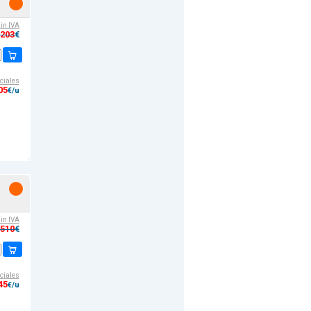
sin IVA
,203
€
ciales
05
€/u
sin IVA
,510
€
ciales
45
€/u