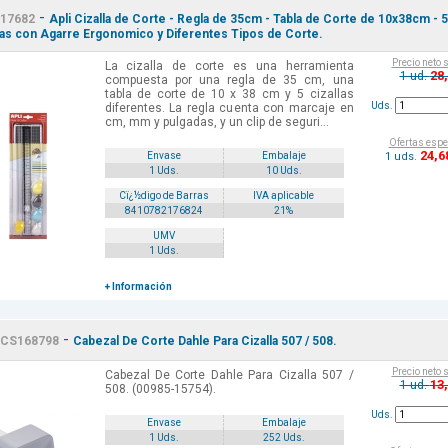
-
17682
Apli Cizalla de Corte - Regla de 35cm - Tabla de Corte de 10x38cm - 5
las con Agarre Ergonomico y Diferentes Tipos de Corte.
Precio neto 
La cizalla de corte es una herramienta
28
1 ud.
compuesta por una regla de 35 cm, una
tabla de corte de 10 x 38 cm y 5 cizallas
Uds.
diferentes. La regla cuenta con marcaje en
cm, mm y pulgadas, y un clip de seguri...
Ofertas espe
24
,6
1 uds.
Envase
Embalaje
1 Uds.
10 Uds.
Cï¿½digo de Barras
IVA aplicable
8410782176824
21%
UMV
1 Uds.
+ Información
-
CS168798
Cabezal De Corte Dahle Para Cizalla 507 / 508.
Precio neto 
Cabezal De Corte Dahle Para Cizalla 507 /
13
1 ud.
508. (00985-15754).
Uds.
Envase
Embalaje
1 Uds.
252 Uds.