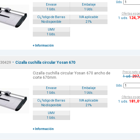
Uds.
Envase
Embalaje
1 Uds.
1 Uds.
Ofertas espe
124
,7
Cï¿½digo de Barras
IVA aplicable
1 uds.
No disponible
21%
UMV
1 Uds.
+ Información
-
30429
Cizalla cuchilla circular Yosan 670
Precio neto 
Cizalla cuchilla circular Yosan 670 ancho de
207
1 ud.
corte 670mm.
Uds.
Envase
Embalaje
1 Uds.
1 Uds.
Ofertas espe
181
,0
Cï¿½digo de Barras
IVA aplicable
1 uds.
No disponible
21%
UMV
1 Uds.
+ Información