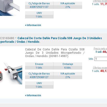
Ofertas espe
11
,7
Cï¿½digo de Barras
IVA aplicable
1 uds.
4009729071137
21%
UMV
1 Uds.
+ Información
-
CS165480
Cabezal De Corte Dahle Para Cizalla 508 Juego De 3 Unidades
perforado / Ondas / Hendido.
Precio neto 
Cabezal De Corte Dahle Para Cizalla 508
46
1 ud.
Juego De 3 Unidades Microperforado /
Ondas / Hendido. (00981-14987).
Uds.
Envase
Embalaje
Ofertas espe
1 Uds.
6 Uds.
40
,1
1 uds.
Cï¿½digo de Barras
IVA aplicable
4009729069127
21%
UMV
1 Uds.
+ Información