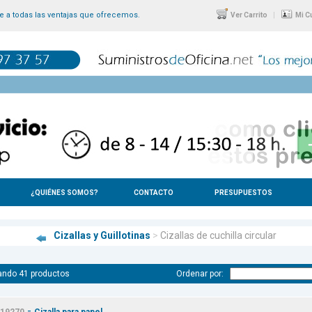
 a todas las ventajas que ofrecemos.
|
Ver Carrito
Mi C
¿QUIÉNES SOMOS?
CONTACTO
PRESUPUESTOS
Cizallas y Guillotinas
>
Cizallas de cuchilla circular
ando 41 productos
Ordenar por:
-