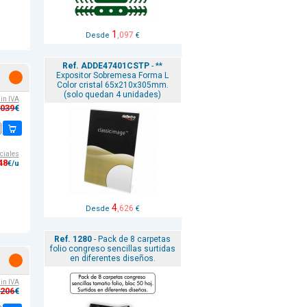
1
,097
Desde
€
Ref. ADDE47401CSTP
- **
Expositor Sobremesa Forma L
Color cristal 65x210x305mm.
(solo quedan 4 unidades)
sin IVA
,039
€
ciales
48
€/u
4
,626
Desde
€
Ref. 1280
- Pack de 8 carpetas
folio congreso sencillas surtidas
en diferentes diseños.
sin IVA
,206
€