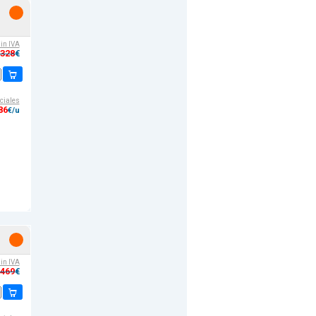
sin IVA
,328
€
ciales
86
€/u
sin IVA
,469
€