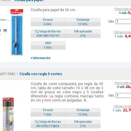
19270
Cizalla para papel.
Precio neto 
Cizalla para papel de 36 cm.
9
1 ud.
Envase
Embalaje
Uds.
6 Uds.
12 Uds.
Cï¿½digo de Barras
IVA aplicable
Ofertas espe
8
,4
4041485192701
21%
1 uds.
UMV
1 Uds.
+ Información
-
AP17682
Cizalla con regla 5 cortes.
Precio neto 
Cizalla de corte compuesta por regla de 35
26
1 ud.
cm, tabla de corte tamaño 10 x 38 cm de 3
mm de grosor en color negro y 5 cizallas
Uds.
diferentes. La regla contiene marcaje tanto
en cm y mm como en pulgadas. A...
Ofertas espe
22
,7
1 uds.
Envase
Embalaje
1 Uds.
12 Uds.
Cï¿½digo de Barras
IVA aplicable
8410782176824
21%