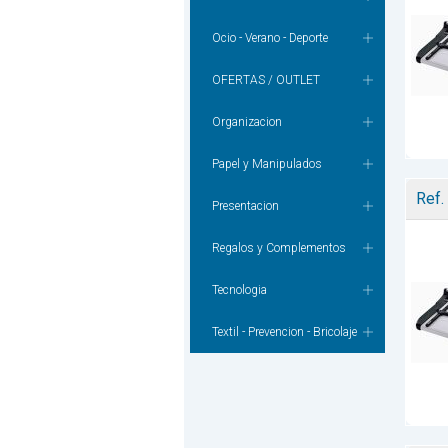
Ocio - Verano - Deporte
OFERTAS / OUTLET
Organizacion
Papel y Manipulados
Ref.
Presentacion
Regalos y Complementos
Tecnologia
Textil - Prevencion - Bricolaje