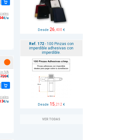
ciales
94
€/u
26
,400
Desde
€
Ref. 172
- 100 Pinzas con
imperdible adhesivas con
imperdible.
sin IVA
,720
€
ciales
13
€/u
15
,212
Desde
€
VER TODAS