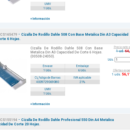
UMV
1 Uds.
+ Información
-
CS165479
Cizalla De Rodillo Dahle 508 Con Base Metalica Din A3 Capacidad
rte 6 Hojas.
Precio neto 
Cizalla De Rodillo Dahle 508 Con Base
64
1 ud.
Metalica Din A3 Capacidad De Corte 6 Hojas.
(00508-24050).
Uds.
Envase
Embalaje
Ofertas espe
1 Uds.
6 Uds.
56
,1
1 uds.
Cï¿½digo de Barras
IVA aplicable
4009729069080
21%
UMV
1 Uds.
+ Información
-
CS155194
Cizalla De Rodillo Dahle Profesional 550 Din A4 Metalica
idad De Corte 20 Hojas.