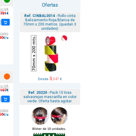
Ofertas
sin IVA
,731
€
Ref. CINBAL0014
- Rollo cinta
Balizamiento Roja/Blanca de
70mm x 200 metros. (quedan 3
unidades)
ciales
80
€/u
3
,047
Desde
€
sin IVA
,107
€
Ref. 20220
- Pack 10 tiras
salvaorejas mascarilla en color
verde. Oferta hasta agotar.
ciales
50
€/u