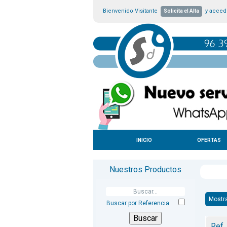
Bienvenido Visitante
y accede
Solicita el Alta
INICIO
OFERTAS
Nuestros Productos
Mostr
Buscar por Referencia
Ref.