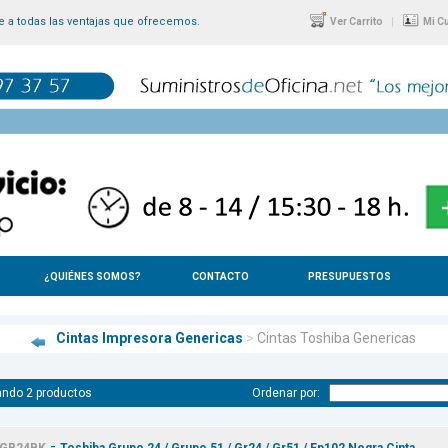
 a todas las ventajas que ofrecemos.
|
Ver Carrito
Mi C
¿QUIÉNES SOMOS?
CONTACTO
PRESUPUESTOS
Cintas Impresora Genericas
>
Cintas Toshiba Genericas
ndo 2 productos
Ordenar por:
-