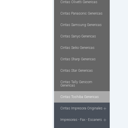
Cintas Olivetti Genericas
Cintas Panasonic Genericas
Cintas Samsung Genericas
Cintas Sanyo Genericas
Cintas Seiko Genericas
Cintas Sharp Genericas
Cintas Star Genericas
Cintas Tally Genicom
Genericas
Cintas Toshiba Genericas
Cintas Impresora Originales
Impresoras - Fax - Escaners