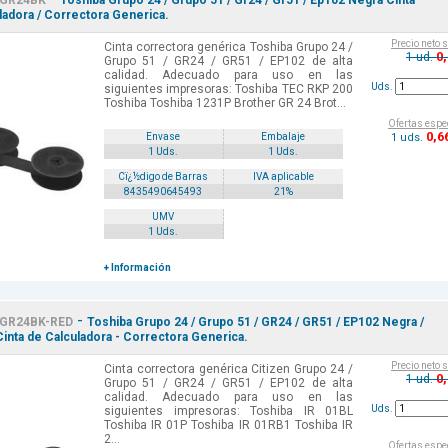
GR24BK
Toshiba Grupo 24 / Grupo 51 / Gr24 / Gr51 / Ep102 Negra Cinta
ladora / Correctora Generica.
Precio neto 
Cinta correctora genérica Toshiba Grupo 24 /
0
1 ud.
Grupo 51 / GR24 / GR51 / EP102 de alta
calidad. Adecuado para uso en las
Uds.
siguientes impresoras: Toshiba TEC RKP 200
Toshiba Toshiba 1231P Brother GR 24 Brot...
Ofertas espe
0
,6
1 uds.
Envase
Embalaje
1 Uds.
1 Uds.
Cï¿½digo de Barras
IVA aplicable
8435490645493
21%
UMV
1 Uds.
+ Información
-
GR24BK-RED
Toshiba Grupo 24 / Grupo 51 / GR24 / GR51 / EP102 Negra /
Cinta de Calculadora - Correctora Generica.
Precio neto 
Cinta correctora genérica Citizen Grupo 24 /
0
1 ud.
Grupo 51 / GR24 / GR51 / EP102 de alta
calidad. Adecuado para uso en las
Uds.
siguientes impresoras: Toshiba IR 01BL
Toshiba IR 01P Toshiba IR 01RB1 Toshiba IR
2...
Ofertas espe