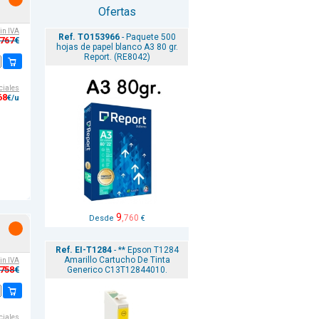
Ofertas
sin IVA
Ref. TO153966
- Paquete 500
,767
€
hojas de papel blanco A3 80 gr.
Report. (RE8042)
ciales
68
€/u
9
,760
Desde
€
Ref. EI-T1284
- ** Epson T1284
Amarillo Cartucho De Tinta
sin IVA
,758
Generico C13T12844010.
€
ciales