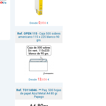
60
€/u
0
,856
Desde
€
Ref. OPEN 115
- Caja 500 sobres
americano 115 x 225 blanco 90
grs.
13
,656
Desde
€
Ref. TO114046
- ** Paq. 500 hojas
de papel Azul Metal A4 80 gr.
Papago