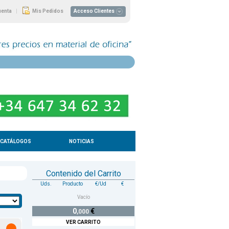
|
uenta
Mis Pedidos
Acceso Clientes
CATÁLOGOS
NOTICIAS
Contenido del Carrito
Uds.
Producto
€/Ud
€
Vacío
0
€
,000
VER CARRITO