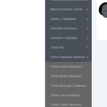
Baterias Externas y Saids
Cables y Cargadores
Cartuchos Genericos
Cartuchos Originales
Cintas Fax
Cintas Impresora Genericas
Cintas Amano Genericas
Cintas Brother Genericas
Cintas Burroughs Genericas
Cintas Casio Genericas
Cintas Citizen Genericas