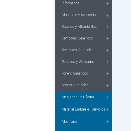
Informatica
Monitores y Accesorios
Ratones y Alfombrillas
Tambores Genericos
Tambores Originales
Teclados y Webcams
Toners Genericos
Toners Originales
Maquinas De Oficina
Material Embalaje - Servicios
Mobiliario