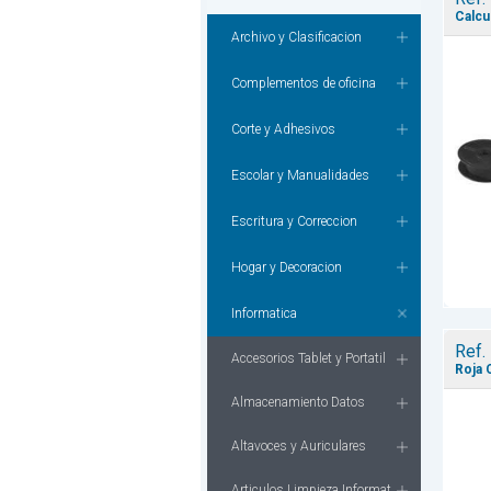
Calcu
Archivo y Clasificacion
Complementos de oficina
Corte y Adhesivos
Escolar y Manualidades
Escritura y Correccion
Hogar y Decoracion
Informatica
Ref.
Accesorios Tablet y Portatil
Roja 
Almacenamiento Datos
Altavoces y Auriculares
Articulos Limpieza Informat.