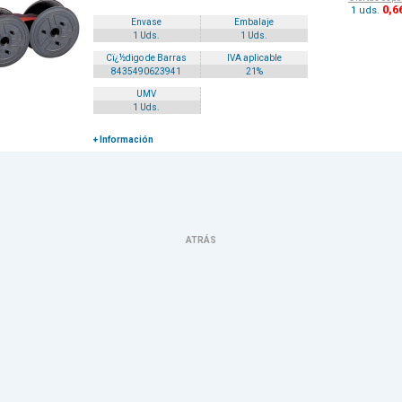
0
,6
1 uds.
Envase
Embalaje
1 Uds.
1 Uds.
Cï¿½digo de Barras
IVA aplicable
8435490623941
21%
UMV
1 Uds.
+ Información
ATRÁS