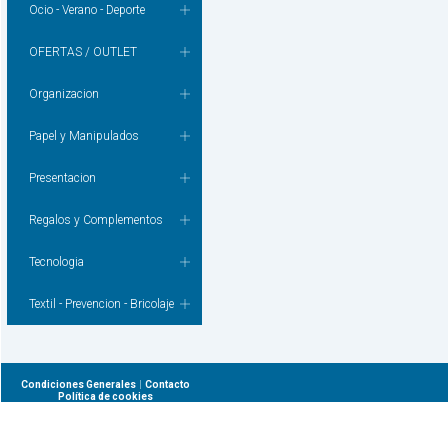
Ocio - Verano - Deporte
OFERTAS / OUTLET
Organizacion
Papel y Manipulados
Presentacion
Regalos y Complementos
Tecnologia
Textil - Prevencion - Bricolaje
|
Condiciones Generales
Contacto
Política de cookies