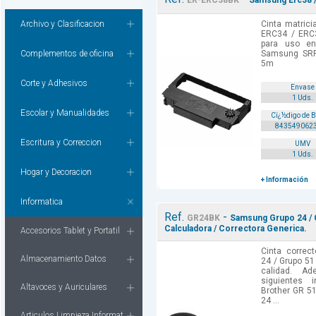
ER-ERC38BK
Samsung Erc38 / 
Archivo y Clasificacion
Cinta matric
ERC34 / ERC3
para uso en
Complementos de oficina
Samsung SRP
5m
Corte y Adhesivos
Envase
1 Uds.
Escolar y Manualidades
Cï¿½digo de 
843549062
Escritura y Correccion
UMV
1 Uds.
Hogar y Decoracion
+ Información
Informatica
Ref.
-
GR24BK
Samsung Grupo 24 / G
Calculadora / Correctora Generica.
Accesorios Tablet y Portatil
Cinta correc
Almacenamiento Datos
24 / Grupo 51
calidad. A
siguientes 
Altavoces y Auriculares
Brother GR 51
24 ...
Articulos Limpieza Informat.