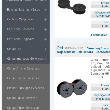
Envase
1 Uds.
Baterias Externas y Saids
Cï¿½digo de 
843549064
Cables y Cargadores
UMV
1 Uds.
Cartuchos Genericos
+ Información
Cartuchos Originales
Ref.
-
GR24BK-RED
Samsung Grupo 2
Cintas Fax
Roja Cinta de Calculadora - Correcto
Cintas Impresora Genericas
Cinta correc
24 / Grupo 51
calidad. A
Cintas Amano Genericas
siguientes 
Samsung GR
EP 102 S...
Cintas Brother Genericas
Envase
Cintas Burroughs Genericas
1 Uds.
Cï¿½digo de 
Cintas Casio Genericas
843549062
UMV
Cintas Citizen Genericas
1 Uds.