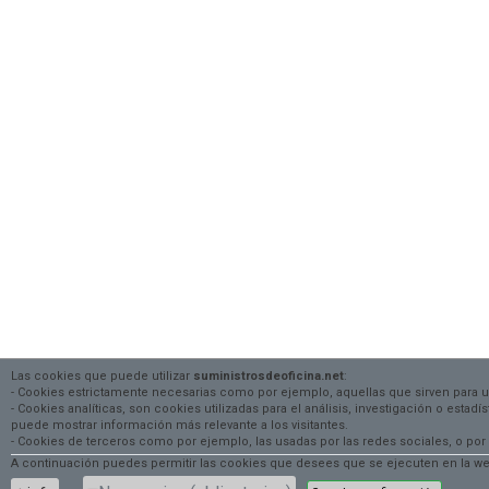
Las cookies que puede utilizar
suministrosdeoficina.net
:
- Cookies estrictamente necesarias como por ejemplo, aquellas que sirven para 
- Cookies analíticas, son cookies utilizadas para el análisis, investigación o estad
puede mostrar información más relevante a los visitantes.
- Cookies de terceros como por ejemplo, las usadas por las redes sociales, o
A continuación puedes permitir las cookies que desees que se ejecuten en la web