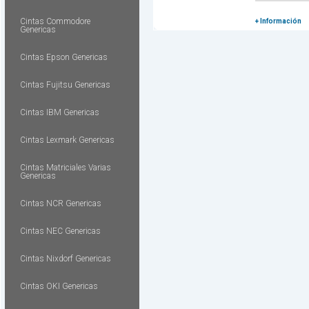
Cintas Commodore
+ Información
Genericas
Cintas Epson Genericas
Cintas Fujitsu Genericas
Cintas IBM Genericas
Cintas Lexmark Genericas
Cintas Matriciales Varias
Genericas
Cintas NCR Genericas
Cintas NEC Genericas
Cintas Nixdorf Genericas
Cintas OKI Genericas