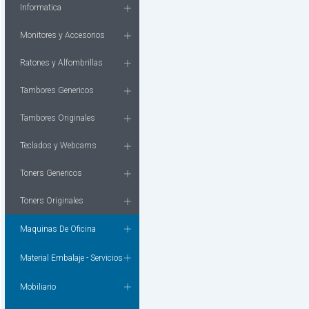
Informatica
Monitores y Accesorios
Ratones y Alfombrillas
Tambores Genericos
Tambores Originales
Teclados y Webcams
Toners Genericos
Toners Originales
Maquinas De Oficina
Material Embalaje - Servicios
Mobiliario