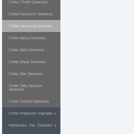
Cintas Olivetti Genericas
Cintas Panasonic Genericas
Cintas Samsung Genericas
Cintas Sanyo Genericas
Cintas Seiko Genericas
Cintas Sharp Genericas
Cintas Star Genericas
Cintas Tally Genicom
Genericas
Cintas Toshiba Genericas
Cintas Impresora Originales
Impresoras - Fax - Escaners