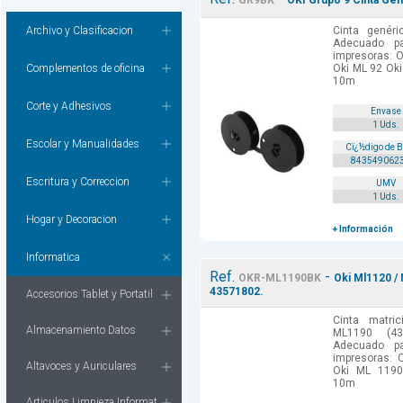
GR9BK
OKI Grupo 9 Cinta Gen
Archivo y Clasificacion
Cinta genéri
Adecuado p
impresoras: 
Complementos de oficina
Oki ML 92 Ok
10m
Corte y Adhesivos
Envase
1 Uds.
Escolar y Manualidades
Cï¿½digo de 
843549062
Escritura y Correccion
UMV
1 Uds.
Hogar y Decoracion
+ Información
Informatica
Ref.
-
OKR-ML1190BK
Oki Ml1120 / 
43571802.
Accesorios Tablet y Portatil
Cinta matri
Almacenamiento Datos
ML1190 (43
Adecuado p
impresoras:
Altavoces y Auriculares
Oki ML 1190
10m
Articulos Limpieza Informat.