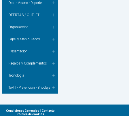
Ocio - Verano - Deporte
OFERTAS / OUTLET
Organizacion
Papel y Manipulados
Presentacion
Regalos y Complementos
Tecnologia
Textil - Prevencion - Bricolaje
|
Condiciones Generales
Contacto
Política de cookies