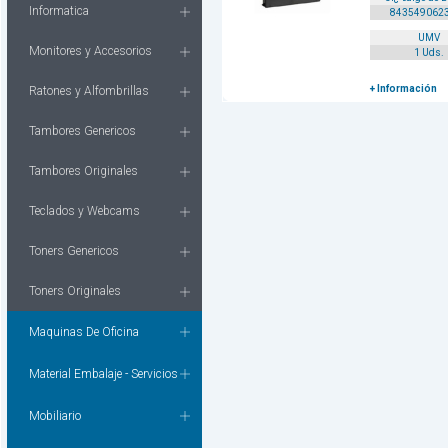
Informatica
843549062
UMV
Monitores y Accesorios
1 Uds.
+ Información
Ratones y Alfombrillas
Tambores Genericos
Tambores Originales
Teclados y Webcams
Toners Genericos
Toners Originales
Maquinas De Oficina
Material Embalaje - Servicios
Mobiliario