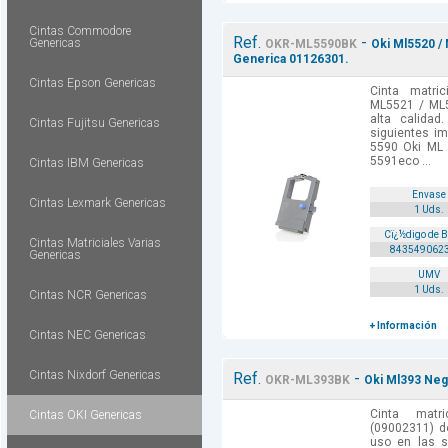
Cintas Commodore
Ref.
-
Genericas
OKR-ML5590BK
Oki Ml5520 / 
Generica 01126301.
Cintas Epson Genericas
Cinta matri
ML5521 / ML
alta calida
Cintas Fujitsu Genericas
siguientes i
5590 Oki ML
5591eco ...
Cintas IBM Genericas
Envase
Cintas Lexmark Genericas
1 Uds.
Cï¿½digo de 
Cintas Matriciales Varias
843549062
Genericas
UMV
1 Uds.
Cintas NCR Genericas
+ Información
Cintas NEC Genericas
Cintas Nixdorf Genericas
Ref.
-
OKR-ML393BK
Oki Ml393 Negr
Cinta matr
Cintas OKI Genericas
(09002311) d
uso en las s