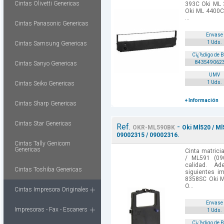
Cintas Olivetti Genericas
393C Oki ML 
Oki ML 4400C
...
Cintas Panasonic Genericas
Envase
1 Uds.
Cintas Samsung Genericas
Cï¿½digo de 
843549062
Cintas Sanyo Genericas
UMV
1 Uds.
Cintas Seiko Genericas
+ Información
Cintas Sharp Genericas
Cintas Star Genericas
Ref.
-
OKR-ML590BK
Oki Ml520 / Ml
09002315 / 09002316.
Cintas Tally Genicom
Genericas
Cinta matrici
/ ML591 (09
calidad. A
Cintas Toshiba Genericas
siguientes i
8358SC Oki M
O...
Cintas Impresora Originales
Envase
Impresoras - Fax - Escaners
1 Uds.
Cï¿½digo de 