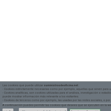
Las cookies que puede utilizar
suministrosdeoficina.net
:
- Cookies estrictamente necesarias como por ejemplo, aquellas que sirven para 
- Cookies analíticas, son cookies utilizadas para el análisis, investigación o estad
puede mostrar información más relevante a los visitantes.
- Cookies de terceros como por ejemplo, las usadas por las redes sociales, o
A continuación puedes permitir las cookies que desees que se ejecuten en la web