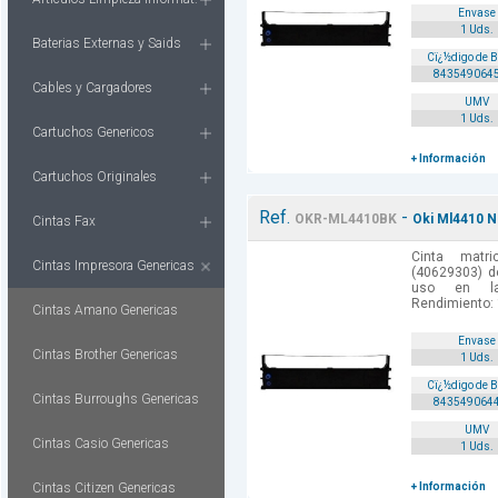
Envase
1 Uds.
Baterias Externas y Saids
Cï¿½digo de 
843549064
Cables y Cargadores
UMV
1 Uds.
Cartuchos Genericos
+ Información
Cartuchos Originales
Ref.
-
OKR-ML4410BK
Oki Ml4410 N
Cintas Fax
Cinta matr
Cintas Impresora Genericas
(40629303) d
uso en las
Rendimiento:
Cintas Amano Genericas
Envase
Cintas Brother Genericas
1 Uds.
Cï¿½digo de 
Cintas Burroughs Genericas
843549064
UMV
Cintas Casio Genericas
1 Uds.
Cintas Citizen Genericas
+ Información