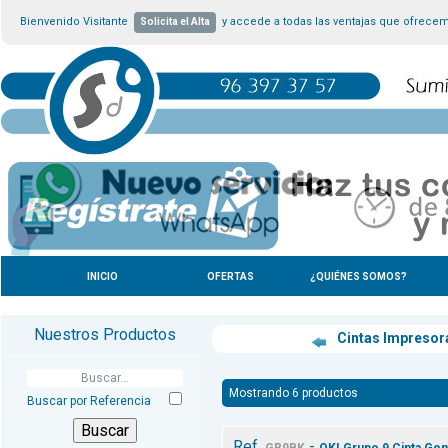
Bienvenido Visitante
y accede a todas las ventajas que ofrece
Solicita el Alta
INICIO
OFERTAS
¿QUIÉNES SOMOS?
Nuestros Productos
Cintas Impresor
Mostrando 6 productos
Buscar por Referencia
Ref.
-