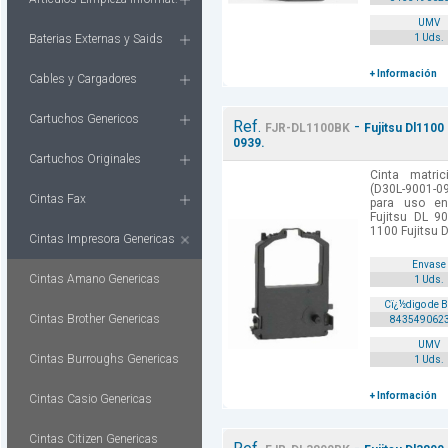
UMV
Baterias Externas y Saids
1 Uds.
+ Información
Cables y Cargadores
Cartuchos Genericos
Ref.
-
FJR-DL1100BK
Fujitsu Dl1100
0939.
Cartuchos Originales
Cinta matric
(D30L-9001-09
Cintas Fax
para uso en
Fujitsu DL 9
1100 Fujitsu D
Cintas Impresora Genericas
Envase
Cintas Amano Genericas
1 Uds.
Cï¿½digo de 
Cintas Brother Genericas
843549062
UMV
Cintas Burroughs Genericas
1 Uds.
+ Información
Cintas Casio Genericas
Cintas Citizen Genericas