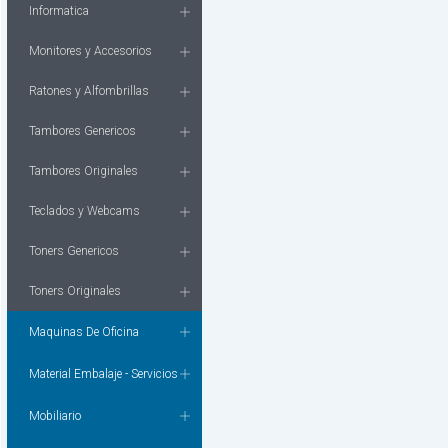
Informatica
Monitores y Accesorios
Ratones y Alfombrillas
Tambores Genericos
Tambores Originales
Teclados y Webcams
Toners Genericos
Toners Originales
Maquinas De Oficina
Material Embalaje - Servicios
Mobiliario