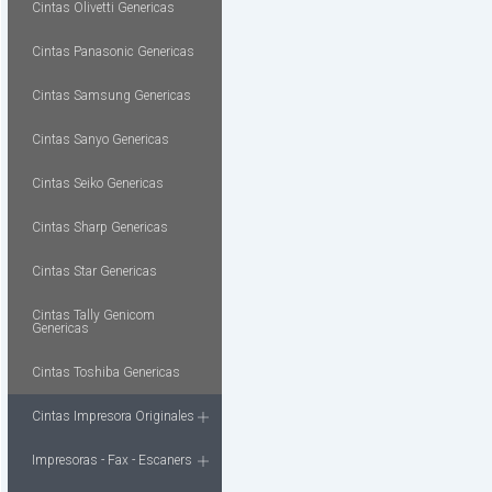
Cintas Olivetti Genericas
Cintas Panasonic Genericas
Cintas Samsung Genericas
Cintas Sanyo Genericas
Cintas Seiko Genericas
Cintas Sharp Genericas
Cintas Star Genericas
Cintas Tally Genicom
Genericas
Cintas Toshiba Genericas
Cintas Impresora Originales
Impresoras - Fax - Escaners