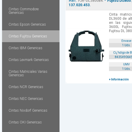
Ref.
-
FJR-DL3800BK
Fujitsu Dl3800
137.020.453.
Cintas Commodore
Genericas
Cinta matric
DL3600 de al
en las sigui
Cintas Epson Genericas
3600L Fujit
Fujitsu DL 380
Cintas Fujitsu Genericas
Envase
1 Uds.
Cintas IBM Genericas
Cï¿½digo de 
843549064
Cintas Lexmark Genericas
UMV
1 Uds.
Cintas Matriciales Varias
Genericas
+ Información
Cintas NCR Genericas
Cintas NEC Genericas
Cintas Nixdorf Genericas
Cintas OKI Genericas