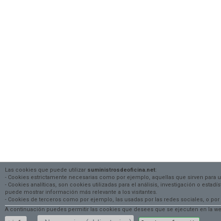
Las cookies que puede utilizar
suministrosdeoficina.net
:
- Cookies estrictamente necesarias como por ejemplo, aquellas que sirven para 
- Cookies analíticas, son cookies utilizadas para el análisis, investigación o estad
puede mostrar información más relevante a los visitantes.
- Cookies de terceros como por ejemplo, las usadas por las redes sociales, o
A continuación puedes permitir las cookies que desees que se ejecuten en la web