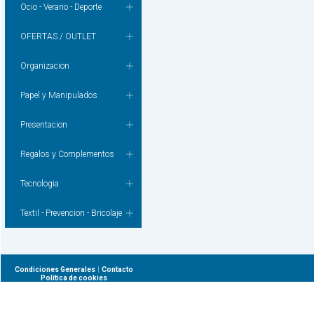
Ocio - Verano - Deporte
OFERTAS / OUTLET
Organizacion
Papel y Manipulados
Presentacion
Regalos y Complementos
Tecnologia
Textil - Prevencion - Bricolaje
|
Condiciones Generales
Contacto
Política de cookies