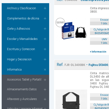
CS44068
Cinta impresora pelik
Archivo y Clasificacion
Cinta impresor
3800.
Complementos de oficina
Envase
1 Uds.
Corte y Adhesivos
Cï¿½digo de 
843549064
Escolar y Manualidades
UMV
1 Uds.
Escritura y Correccion
+ Información
Hogar y Decoracion
Ref.
-
FJR-DL3400BK
Fujitsu Dl3400
Informatica
Cinta matric
DL3450 de al
Accesorios Tablet y Portatil
en las sigui
3400 Fujits
Fujitsu DL 340
Almacenamiento Datos
Envase
Altavoces y Auriculares
1 Uds.
Cï¿½digo de 
Articulos Limpieza Informat.
843549062