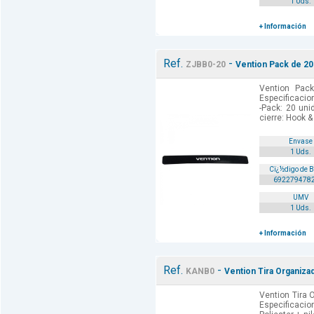
1 Uds.
+ Información
Ref.
-
ZJBB0-20
Vention Pack de 20
Vention Pac
Especificaci
-Pack: 20 uni
cierre: Hook &
Envase
1 Uds.
Cï¿½digo de 
692279478
UMV
1 Uds.
+ Información
Ref.
-
KANB0
Vention Tira Organiza
Vention Tira 
Especificacio