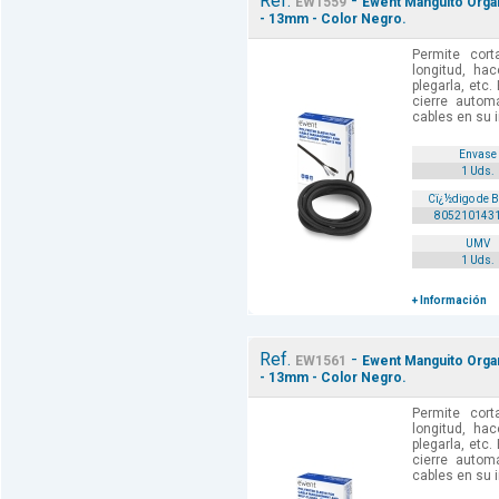
Ref.
-
EW1559
Ewent Manguito Organ
- 13mm - Color Negro.
Permite cort
longitud, hac
plegarla, etc
cierre automá
cables en su in
Envase
1 Uds.
Cï¿½digo de 
805210143
UMV
1 Uds.
+ Información
Ref.
-
EW1561
Ewent Manguito Organ
- 13mm - Color Negro.
Permite cort
longitud, hac
plegarla, etc
cierre automá
cables en su in