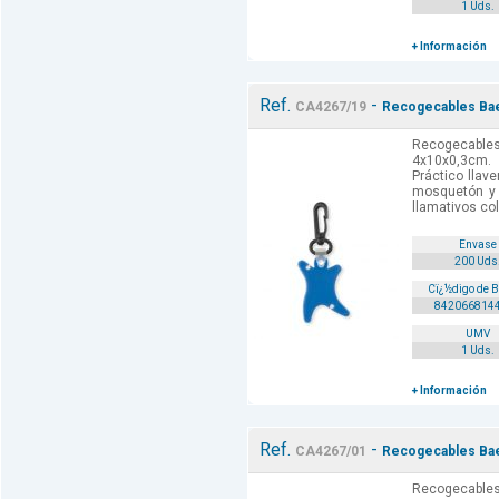
1 Uds.
+ Información
Ref.
-
CA4267/19
Recogecables Bael
Recogecable
4x10x0,3cm.
Práctico llav
mosquetón y
llamativos co
Envase
200 Uds
Cï¿½digo de 
842066814
UMV
1 Uds.
+ Información
Ref.
-
CA4267/01
Recogecables Bael
Recogecables