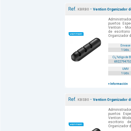
Ref.
-
KBRB0
Vention Organizador de
Administrador
puertos Espe
Vention - Mo
de escritorio
Organizador d
Envase
1 Uds.
Cï¿½digo de 
692279475
UMV
1 Uds.
+ Información
Ref.
-
KBSB0
Vention Organizador de
Administrador
puertos Espe
Vention -Mode
escritorio 
Organizador d