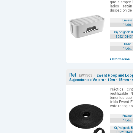
que siempre h
lados están
disipación de 
Envase
1 Uds.
Cï¿½digo de 
805210143
UMV
1 Uds.
+ Información
Ref.
-
EW1563
Ewent Hoop and Loop 
Sujeccion de Velcro - 10m - 15mm -
Práctica ci
reutilizable
tener los cab
brida Ewent E
esto recogido.
Envase
1 Uds.
Cï¿½digo de 
805210143