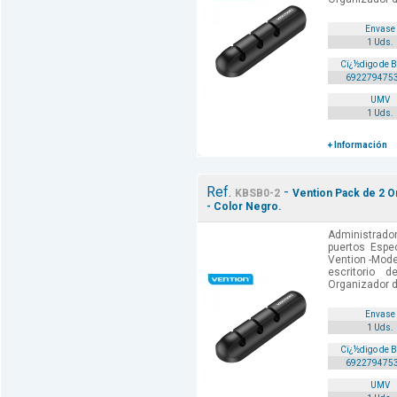
Envase
1 Uds.
Cï¿½digo de 
692279475
UMV
1 Uds.
+ Información
Ref.
-
KBSB0-2
Vention Pack de 2 O
- Color Negro.
Administrador
puertos Espec
Vention -Mode
escritorio 
Organizador d
Envase
1 Uds.
Cï¿½digo de 
692279475
UMV