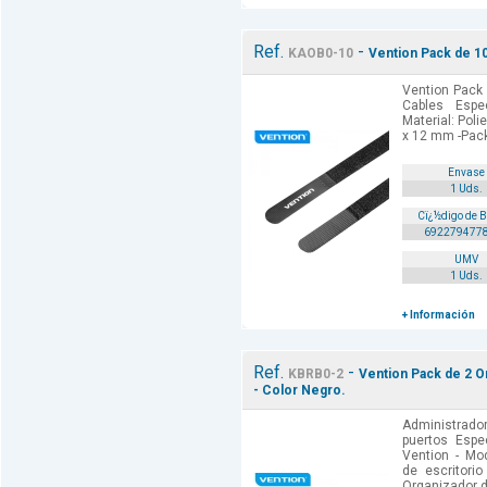
Ref.
-
KAOB0-10
Vention Pack de 10
Vention Pack
Cables Espec
Material: Poli
x 12 mm -Pac
Envase
1 Uds.
Cï¿½digo de 
692279477
UMV
1 Uds.
+ Información
Ref.
-
KBRB0-2
Vention Pack de 2 O
- Color Negro.
Administrador
puertos Espe
Vention - Mo
de escritorio
Organizador d