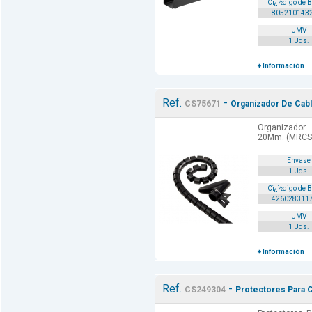
Cï¿½digo de 
805210143
UMV
1 Uds.
+ Información
Ref.
-
CS75671
Organizador De Cab
Organizador
20Mm. (MRCS
Envase
1 Uds.
Cï¿½digo de 
426028311
UMV
1 Uds.
+ Información
Ref.
-
CS249304
Protectores Para C