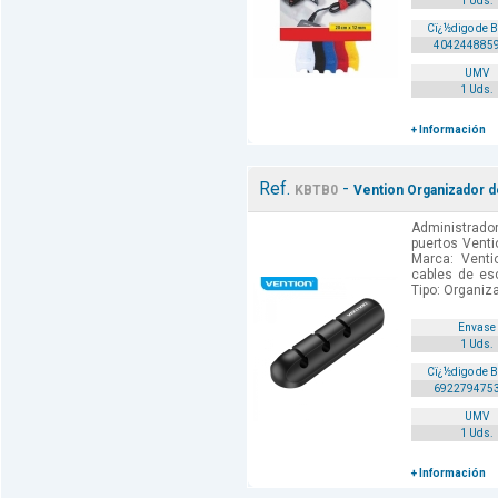
1 Uds.
Cï¿½digo de 
404244885
UMV
1 Uds.
+ Información
Ref.
-
KBTB0
Vention Organizador de
Administrador
puertos Ventio
Marca: Venti
cables de esc
Tipo: Organiza
Envase
1 Uds.
Cï¿½digo de 
692279475
UMV
1 Uds.
+ Información