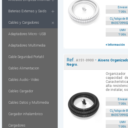
Envase
Baterias Externas y Saids
1 Uds.
Cï¿½digo de 
Cables y Cargadores
843573990
UMV
Adaptadores Micro - USB
1 Uds.
+ Información
Adaptadores Multimedia
Cable Seguridad Portatil
Ref.
-
A151-0900
Aisens Organizado
Negro.
Cables Alimentacion
Organizador
capacidad d
Cables Audio - Video
Característic
alta resistenci
de instalar, s
Cables Cargador
Envase
Cables Datos y Multimedia
1 Uds.
Cï¿½digo de 
Cargador inhalambrico
843573990
UMV
Cargadores
1 Uds.