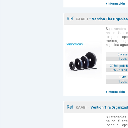
+ Información
Ref.
-
KAABH
Vention Tira Organiza
Sujetacables 
nailon fuerte
longitud opc
metros, negr
significa agra
Envase
1 Uds.
Cï¿½digo de 
692279473
UMV
1 Uds.
+ Información
Ref.
-
KAABI
Vention Tira Organizad
Sujetacables 
nailon fuerte
longitud opc