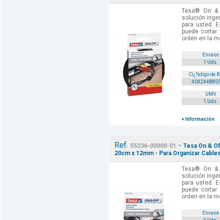
Tesa® On & 
solución inge
para usted. E
puede cortar 
orden en la m
Envase
1 Uds.
Cï¿½digo de 
404244885
UMV
1 Uds.
+ Información
Ref.
-
55236-00000-01
Tesa On & Of
20cm x 12mm - Para Organizar Cables
Tesa® On & 
solución inge
para usted. E
puede cortar 
orden en la m
Envase