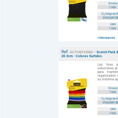
Envase
1 Uds.
Cï¿½digo de 
590265810
UMV
1 Uds.
+ Información
Ref.
-
SC7100152062
Scotch Pack d
20.3cm - Colores Surtidos.
Las tiras 
soluciones pr
para manten
organizados d
su sistema ajus
Envase
1 Uds.
Cï¿½digo de 
590265810
UMV
1 Uds.