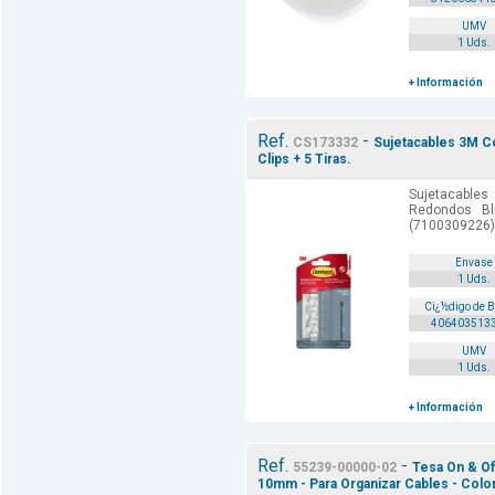
UMV
1 Uds.
+ Información
Ref.
-
CS173332
Sujetacables 3M C
Clips + 5 Tiras.
Sujetacabl
Redondos Bl
(7100309226)
Envase
1 Uds.
Cï¿½digo de 
406403513
UMV
1 Uds.
+ Información
Ref.
-
55239-00000-02
Tesa On & Of
10mm - Para Organizar Cables - Colo