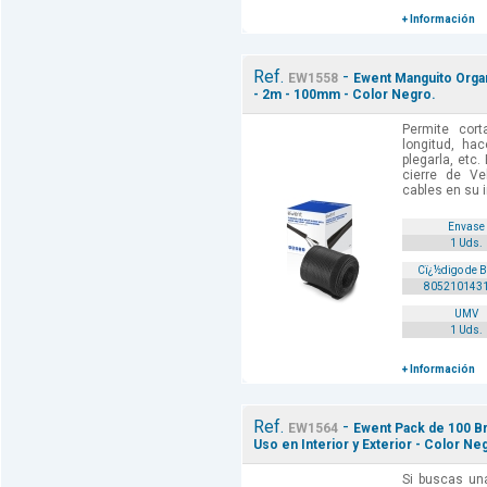
+ Información
Ref.
-
EW1558
Ewent Manguito Organ
- 2m - 100mm - Color Negro.
Permite cort
longitud, hac
plegarla, etc
cierre de Ve
cables en su in
Envase
1 Uds.
Cï¿½digo de 
805210143
UMV
1 Uds.
+ Información
Ref.
-
EW1564
Ewent Pack de 100 Br
Uso en Interior y Exterior - Color Ne
Si buscas un