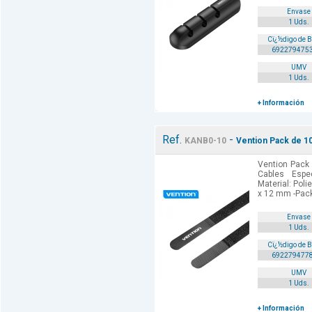
Envase
1 Uds.
Cï¿½digo de 
692279475
UMV
1 Uds.
+ Información
Ref.
-
KANB0-10
Vention Pack de 10
Vention Pack
Cables Espec
Material: Poli
x 12 mm -Pac
Envase
1 Uds.
Cï¿½digo de 
692279477
UMV
1 Uds.
+ Información