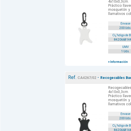
4x10x0,3cm.
Práctico llav
mosquetón y
llamativos col
Envase
200 Uds
Cï¿½digo de 
842066814
UMV
1 Uds.
+ Información
Ref.
-
CA4267/02
Recogecables Bae
Recogecables
4x10x0,3cm.
Práctico llav
mosquetón y
llamativos col
Envase
200 Uds
Cï¿½digo de 
842066814