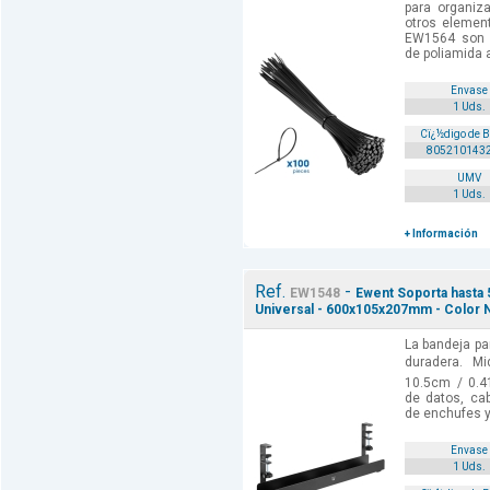
para organiza
otros element
EW1564 son l
de poliamida a
Envase
1 Uds.
Cï¿½digo de 
805210143
UMV
1 Uds.
+ Información
Ref.
-
EW1548
Ewent Soporta hasta 
Universal - 600x105x207mm - Color 
La bandeja pa
duradera. M
10.5cm / 0.4
de datos, cab
de enchufes y
Envase
1 Uds.