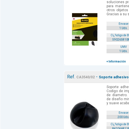
soluciones pr
para mantene
otros objetos
Gracias a su s
Envase
1 Uds.
Cï¿½digo de 
590265810
UMV
1 Uds.
+ Información
Ref.
-
CA3540/02
Soporte adhesivo 
Soporte adhes
Codigo de imp
de diametro.
de diseño min
y suave acab
Envase
200 Uds
Cï¿½digo de 
842066811