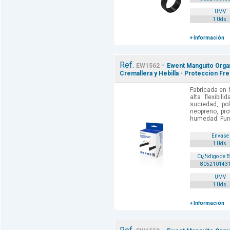
UMV
1 Uds.
+ Información
Ref.
-
EW1562
Ewent Manguito Orga
Cremallera y Hebilla - Proteccion F
Fabricada en 
alta flexibil
suciedad, po
neopreno, pro
humedad. Fund
Envase
1 Uds.
Cï¿½digo de 
805210143
UMV
1 Uds.
+ Información