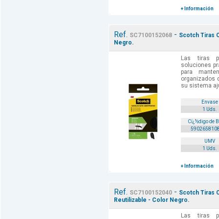
+ Información
Ref.
-
SC7100152068
Scotch Tiras 
Negro.
Las tiras 
soluciones pr
para manten
organizados d
su sistema ajus
Envase
1 Uds.
Cï¿½digo de 
590265810
UMV
1 Uds.
+ Información
Ref.
-
SC7100152040
Scotch Tiras 
Reutilizable - Color Negro.
Las tiras 