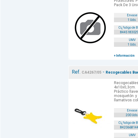
Protectores 
Pack De 3 Un
Envase
1 Uds.
Cï¿½digo de 
844518302
UMV
1 Uds.
+ Información
Ref.
-
CA4267/05
Recogecables Bael
Recogecables 
4x10x0,3cm.
Práctico llav
mosquetón y
llamativos col
Envase
200 Uds
Cï¿½digo de 
842066814
UMV