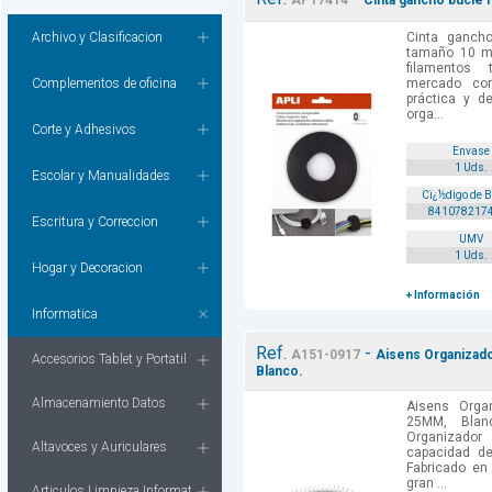
AP17414
Cinta gancho bucle 
Archivo y Clasificacion
Cinta ganch
tamaño 10 mm
filamentos
Complementos de oficina
mercado com
práctica y de
orga...
Corte y Adhesivos
Envase
1 Uds.
Escolar y Manualidades
Cï¿½digo de 
841078217
Escritura y Correccion
UMV
1 Uds.
Hogar y Decoracion
+ Información
Informatica
Ref.
-
A151-0917
Aisens Organizado
Accesorios Tablet y Portatil
Blanco.
Almacenamiento Datos
Aisens Orga
25MM, Blanc
Organizador
Altavoces y Auriculares
capacidad d
Fabricado en 
gran ...
Articulos Limpieza Informat.