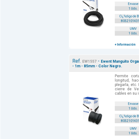
Envase
1 Uds.
Cï¿½digo de 
805210143
UMV
1 Uds.
+ Información
Ref.
-
EW1557
Ewent Manguito Organ
- 1m - 85mm - Color Negro.
Permite cort
longitud, hac
plegarla, etc
cierre de Ve
cables en su in
Envase
1 Uds.
Cï¿½digo de 
805210143
UMV
1 Uds.