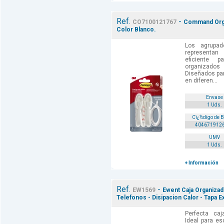
Ref.
-
CO7100121767
Command Organ
Color Blanco.
Los agrupa
representan
eficiente 
organizado
Diseñados para
en diferen...
Envase
1 Uds.
Cï¿½digo de 
404671912
UMV
1 Uds.
+ Información
Ref.
-
EW1569
Ewent Caja Organizado
Telefonos - Disipacion Calor - Tapa E
Perfecta caj
Ideal para e