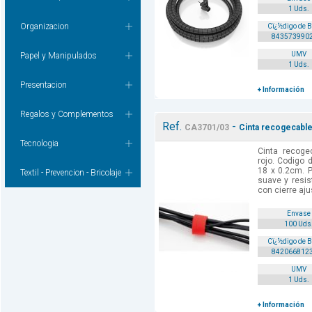
1 Uds.
Organizacion
Cï¿½digo de 
843573990
UMV
Papel y Manipulados
1 Uds.
Presentacion
+ Información
Regalos y Complementos
Ref.
-
CA3701/03
Cinta recogecable
Tecnologia
Cinta recoge
rojo. Codigo 
18 x 0.2cm. P
Textil - Prevencion - Bricolaje
suave y resis
con cierre aju
Envase
100 Uds
Cï¿½digo de 
842066812
UMV
1 Uds.
+ Información