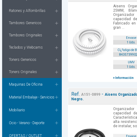
Aisens Orga
25MM, Blanc
Ratones y Alfombrillas
Organizador
capacidad d
Tambores Genericos
Fabricado en 
gran ...
Tambores Originales
Envase
1 Uds.
Teclados y Webcams
Cï¿½digo de 
843573990
Toners Genericos
UMV
1 Uds.
Toners Originales
+ Información
Maquinas De Oficina
Ref.
-
A151-0899
Aisens Organizado
Material Embalaje - Servicios
Negro.
Organizador
Mobiliario
capacidad d
Característic
alta resistenci
Ocio - Verano - Deporte
de instalar, s
OFERTAS / OUTLET
Envase