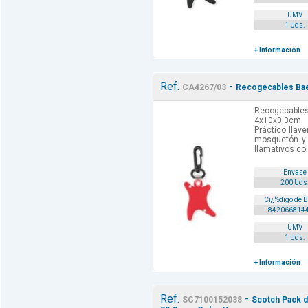
UMV
1 Uds.
+ Información
Ref.
-
CA4267/03
Recogecables Bael
Recogecable
4x10x0,3cm.
Práctico llav
mosquetón y
llamativos co
Envase
200 Uds
Cï¿½digo de 
842066814
UMV
1 Uds.
+ Información
Ref.
-
SC7100152038
Scotch Pack d