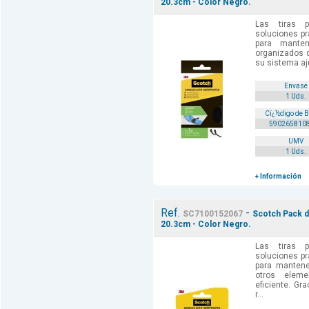
20.3cm - Color Negro.
Las tiras 
soluciones pr
para manten
organizados d
su sistema ajus
Envase
1 Uds.
Cï¿½digo de 
590265810
UMV
1 Uds.
+ Información
Ref.
-
SC7100152067
Scotch Pack d
20.3cm - Color Negro.
Las tiras 
soluciones pr
para mantene
otros elem
eficiente. Gr
r...