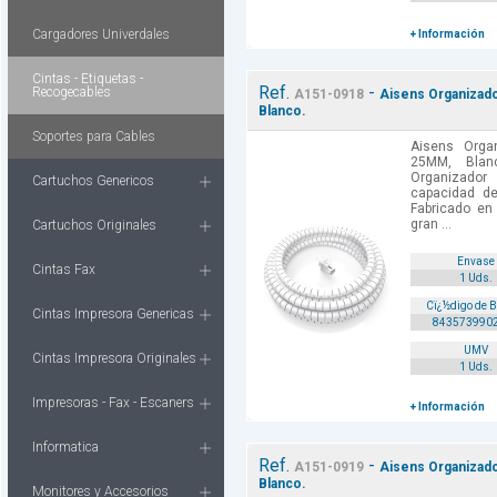
Cargadores Univerdales
+ Información
Cintas - Etiquetas -
Ref.
-
Recogecables
A151-0918
Aisens Organizado
Blanco.
Soportes para Cables
Aisens Orga
25MM, Blanc
Organizador
Cartuchos Genericos
capacidad d
Fabricado en 
gran ...
Cartuchos Originales
Envase
Cintas Fax
1 Uds.
Cï¿½digo de 
Cintas Impresora Genericas
843573990
UMV
Cintas Impresora Originales
1 Uds.
Impresoras - Fax - Escaners
+ Información
Informatica
Ref.
-
A151-0919
Aisens Organizado
Blanco.
Monitores y Accesorios