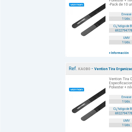
Poliester + n
-Pack de 10 u
Envase
1 Uds.
Cï¿½digo de 
692279477
UMV
1 Uds.
+ Información
Ref.
-
KAOB0
Vention Tira Organiza
Vention Tira 
Especificacio
Poliester + n
Envase
1 Uds.
Cï¿½digo de 
692279477
UMV
1 Uds.