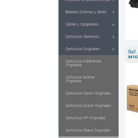
Baterias Externas y Saids
Cables y Cargadores
Cartuchos Genericos
Cartuchos Originales
Ref.
8416
Cartuchos Addmaster
Originales
Cartuchos Brother
Originales
Cartuchos Canon Originales
Cartuchos Epson Originales
Cartuchos HP Originales
Cartuchos Ithaca Originales