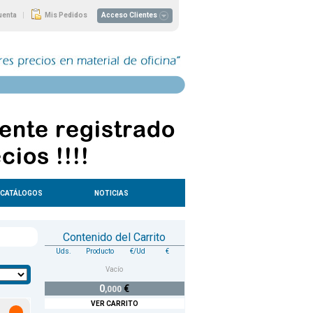
|
uenta
Mis Pedidos
Acceso Clientes
CATÁLOGOS
NOTICIAS
Contenido del Carrito
Uds.
Producto
€/Ud
€
Vacío
0
€
,000
VER CARRITO