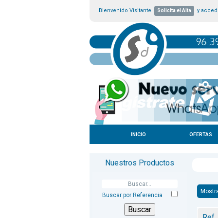
Bienvenido Visitante
y accede
Solicita el Alta
INICIO
OFERTAS
Nuestros Productos
Mostr
Buscar por Referencia
Ref.