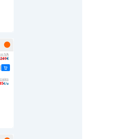
sin IVA
,249
€
ciales
45
€/u