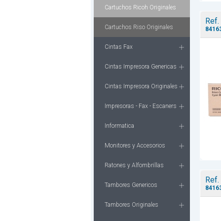
Cartuchos Ricoh Originales
Ref.
Cartuchos Riso Originales
8416
Cintas Fax
Cintas Impresora Genericas
Cintas Impresora Originales
Impresoras - Fax - Escaners
Informatica
Monitores y Accesorios
Ratones y Alfombrillas
Ref.
Tambores Genericos
8416
Tambores Originales