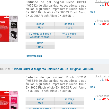
Precio neto 
Cartucho de gel original Ricoh GC21K
37
1 ud.
(405532) de alta calidad. Adecuado para uso
en las siguientes impresoras: Ricoh Aficio
Uds.
GX 3000 Ricoh Aficio GX 3000S Ricoh Aficio
GX 3000SF Ricoh Aficio GX 3050N ...
Ofertas espe
32
,7
1 uds.
Envase
Embalaje
1 Uds.
1 Uds.
Cï¿½digo de Barras
IVA aplicable
4961311022050
21%
UMV
1 Uds.
+ Información
-
GC21M
Ricoh GC21M Magenta Cartucho de Gel Original - 405534.
Precio neto 
Cartucho de gel original Ricoh GC21M
48
1 ud.
(405534) de alta calidad. Adecuado para uso
en las siguientes impresoras: Ricoh Aficio
Uds.
GX 3000 Ricoh Aficio GX 3000S Ricoh Aficio
GX 3000SF Ricoh Aficio GX 3050N ...
Ofertas espe
42
,0
1 uds.
Envase
Embalaje
1 Uds.
1 Uds.
Cï¿½digo de Barras
IVA aplicable