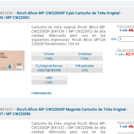
-
841636
Ricoh Aficio MP-CW2200SP Cyan Cartucho de Tinta Original -
36 / MP CW2200C.
Precio neto 
Cartucho de tinta original Ricoh Aficio MP-
48
1 ud.
CW2200SP (841636 / MP CW2200C) de alta
calidad. Adecuado para uso en las
Uds.
siguientes impresoras: Ricoh Aficio MP-CW
2200SP Rendimiento: 100 ml
Ofertas espe
42
,1
1 uds.
Envase
Embalaje
1 Uds.
1 Uds.
Cï¿½digo de Barras
IVA aplicable
4053768183498
21%
UMV
1 Uds.
+ Información
-
841637
Ricoh Aficio MP-CW2200SP Magenta Cartucho de Tinta Original -
37 / MP CW2200M.
Precio neto 
Cartucho de tinta original Ricoh Aficio MP-
48
1 ud.
CW2200SP (841637 / MP CW2200M) de alta
calidad. Adecuado para uso en las