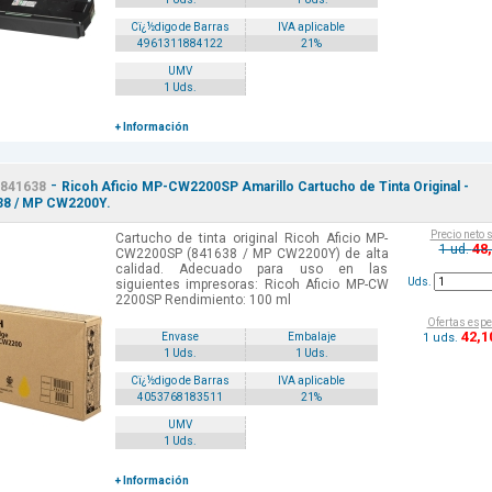
Cï¿½digo de Barras
IVA aplicable
4961311884122
21%
UMV
1 Uds.
+ Información
-
841638
Ricoh Aficio MP-CW2200SP Amarillo Cartucho de Tinta Original -
38 / MP CW2200Y.
Precio neto 
Cartucho de tinta original Ricoh Aficio MP-
48
1 ud.
CW2200SP (841638 / MP CW2200Y) de alta
calidad. Adecuado para uso en las
Uds.
siguientes impresoras: Ricoh Aficio MP-CW
2200SP Rendimiento: 100 ml
Ofertas espe
42
,1
1 uds.
Envase
Embalaje
1 Uds.
1 Uds.
Cï¿½digo de Barras
IVA aplicable
4053768183511
21%
UMV
1 Uds.
+ Información