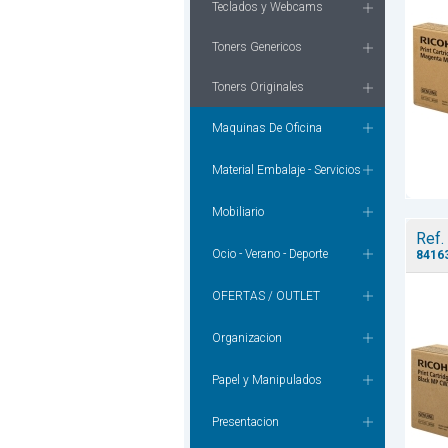
Teclados y Webcams
Toners Genericos
Toners Originales
Maquinas De Oficina
Material Embalaje - Servicios
Mobiliario
Ref.
Ocio - Verano - Deporte
8416
OFERTAS / OUTLET
Organizacion
Papel y Manipulados
Presentacion