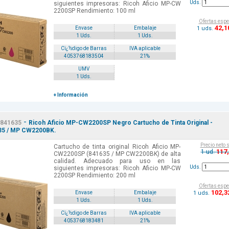
Uds.
siguientes impresoras: Ricoh Aficio MP-CW
2200SP Rendimiento: 100 ml
Ofertas espe
42
,1
1 uds.
Envase
Embalaje
1 Uds.
1 Uds.
Cï¿½digo de Barras
IVA aplicable
4053768183504
21%
UMV
1 Uds.
+ Información
-
841635
Ricoh Aficio MP-CW2200SP Negro Cartucho de Tinta Original -
35 / MP CW2200BK.
Precio neto 
Cartucho de tinta original Ricoh Aficio MP-
117
1 ud.
CW2200SP (841635 / MP CW2200BK) de alta
calidad. Adecuado para uso en las
Uds.
siguientes impresoras: Ricoh Aficio MP-CW
2200SP Rendimiento: 200 ml
Ofertas espe
102
,3
1 uds.
Envase
Embalaje
1 Uds.
1 Uds.
Cï¿½digo de Barras
IVA aplicable
4053768183481
21%