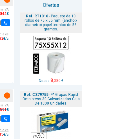
Ofertas
sin IVA
,844
€
Ref. RT1316
- Paquete de 10
rollos de 75 x 55 mm. (ancho x
diametro) papel termico de 56
gramos.
ciales
92
€/u
8
,380
Desde
€
Ref. CS79755
- ** Grapas Rapid
Omnipress 30 Galvanizadas Caja
De 1000 Unidades.
sin IVA
,591
€
ciales
15
€/u