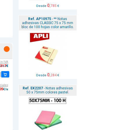
0
,785
Desde
€
Ref. AP10975
- ** Notas
adhesivas CLASSIC 75 x 75 mm
bloc de 100 hojas color amarillo.
sin IVA
,317
€
0
,284
Desde
€
ciales
Ref. EK2207
- Notas adhesivas
05
€/u
50 x 75mm colores pastel.