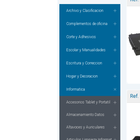
Archivo y Clasificacion
Complementos de oficina
Corte y Adhesivos
Escolar y Manualidades
Escritura y Correccion
Hogar y Decoracion
Informatica
Ref.
Accesorios Tablet y Portatil
Almacenamiento Datos
Altavoces y Auriculares
Articulos Limpieza Informat.