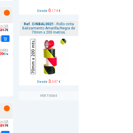
0
,174
Desde
€
Ref. CINBAL0021
- Rollo cinta
sin IVA
Balizamiento Amarilla/Negra de
,317
€
70mm x 200 metros.
ciales
05
€/u
3
,047
Desde
€
VER TODAS
sin IVA
,317
€