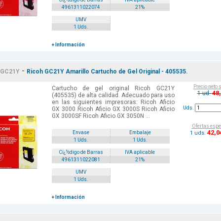
4961311022074
21%
UMV
1 Uds.
+ Información
-
GC21Y
Ricoh GC21Y Amarillo Cartucho de Gel Original - 405535.
Precio neto 
Cartucho de gel original Ricoh GC21Y
48
1 ud.
(405535) de alta calidad. Adecuado para uso
en las siguientes impresoras: Ricoh Aficio
Uds.
GX 3000 Ricoh Aficio GX 3000S Ricoh Aficio
GX 3000SF Ricoh Aficio GX 3050N ...
Ofertas espe
42
,0
1 uds.
Envase
Embalaje
1 Uds.
1 Uds.
Cï¿½digo de Barras
IVA aplicable
4961311022081
21%
UMV
1 Uds.
+ Información