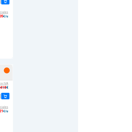
ciales
05
€/u
sin IVA
,418
€
ciales
21
€/u