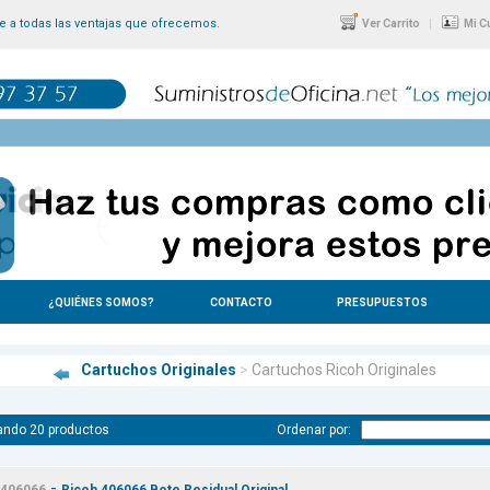
 a todas las ventajas que ofrecemos.
|
Ver Carrito
Mi C
¿QUIÉNES SOMOS?
CONTACTO
PRESUPUESTOS
Cartuchos Originales
>
Cartuchos Ricoh Originales
ando 20 productos
Ordenar por:
-