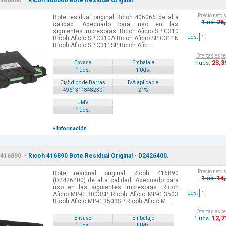
406066
Ricoh 406066 Bote Residual Original.
Precio neto 
Bote residual original Ricoh 406066 de alta
26
1 ud.
calidad. Adecuado para uso en las
siguientes impresoras: Ricoh Aficio SP C310
Uds.
Ricoh Aficio SP C310A Ricoh Aficio SP C311N
Ricoh Aficio SP C311SP Ricoh Afic...
Ofertas espe
23
,3
1 uds.
Envase
Embalaje
1 Uds.
1 Uds.
Cï¿½digo de Barras
IVA aplicable
4961311848230
21%
UMV
1 Uds.
+ Información
-
416890
Ricoh 416890 Bote Residual Original - D2426400.
Precio neto 
Bote residual original Ricoh 416890
14
1 ud.
(D2426400) de alta calidad. Adecuado para
uso en las siguientes impresoras: Ricoh
Uds.
Aficio MP-C 3003SP Ricoh Aficio MP-C 3503
Ricoh Aficio MP-C 3503SP Ricoh Aficio M...
Ofertas espe
12
,7
1 uds.
Envase
Embalaje
1 Uds.
1 Uds.