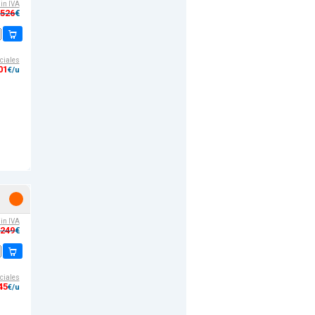
sin IVA
,526
€
ciales
01
€/u
sin IVA
,249
€
ciales
45
€/u