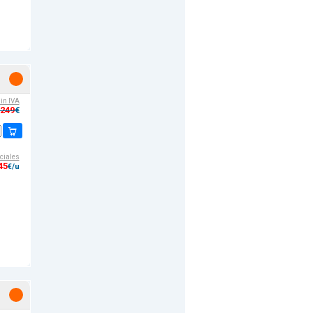
sin IVA
,249
€
ciales
45
€/u