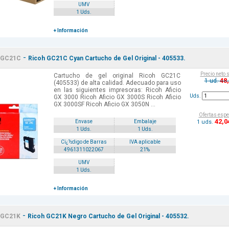
UMV
1 Uds.
+ Información
-
GC21C
Ricoh GC21C Cyan Cartucho de Gel Original - 405533.
Precio neto 
Cartucho de gel original Ricoh GC21C
48
1 ud.
(405533) de alta calidad. Adecuado para uso
en las siguientes impresoras: Ricoh Aficio
Uds.
GX 3000 Ricoh Aficio GX 3000S Ricoh Aficio
GX 3000SF Ricoh Aficio GX 3050N ...
Ofertas espe
42
,0
1 uds.
Envase
Embalaje
1 Uds.
1 Uds.
Cï¿½digo de Barras
IVA aplicable
4961311022067
21%
UMV
1 Uds.
+ Información
-
GC21K
Ricoh GC21K Negro Cartucho de Gel Original - 405532.