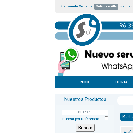
Bienvenido Visitante
y accede
Solicita el Alta
INICIO
OFERTAS
Nuestros Productos
Mostr
Buscar por Referencia
Ref.