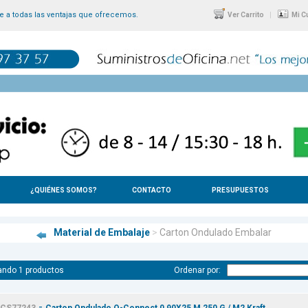
 a todas las ventajas que ofrecemos.
|
Ver Carrito
Mi C
¿QUIÉNES SOMOS?
CONTACTO
PRESUPUESTOS
Material de Embalaje
>
Carton Ondulado Embalar
ando 1 productos
Ordenar por:
-