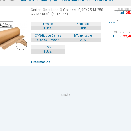
CS77243
Carton Ondulado Q-Connect 0,90X25 M 250 G / M2 Kraft.
Precio neto 
Carton Ondulado Q-Connect 0,90X25 M 250
25
1 ud.
G / M2 Kraft. (KF16985).
Uds.
Envase
Embalaje
1 Uds.
1 Uds.
Ofertas espe
22
,4
Cï¿½digo de Barras
IVA aplicable
1 uds.
5705831169852
21%
UMV
1 Uds.
+ Información
ATRÁS