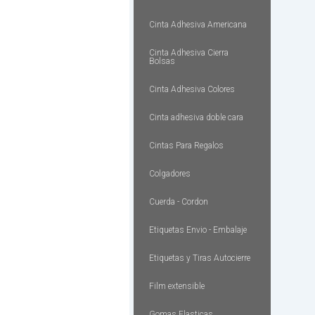
Cinta Adhesiva Americana
Cinta Adhesiva Cierra
Bolsas
Cinta Adhesiva Colores
Cinta adhesiva doble cara
Cintas Para Regalos
Colgadores
Cuerda - Cordon
Etiquetas Envio - Embalaje
Etiquetas y Tiras Autocierre
Film extensible
Gomas Elasticas