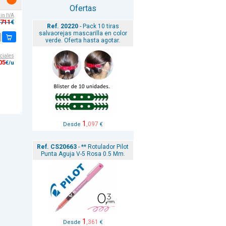
Ofertas
sin IVA
,711
€
Ref. 20220
- Pack 10 tiras
salvaorejas mascarilla en color
verde. Oferta hasta agotar.
ciales
05
€/u
1
,097
Desde
€
Ref. CS20663
- ** Rotulador Pilot
Punta Aguja V-5 Rosa 0.5 Mm.
1
,361
Desde
€