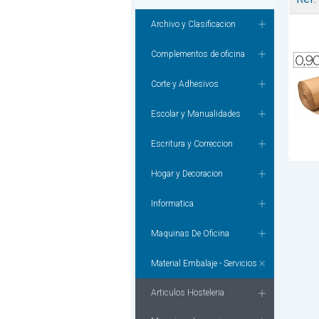
Archivo y Clasificacion
Complementos de oficina
Corte y Adhesivos
Escolar y Manualidades
Escritura y Correccion
Hogar y Decoracion
Informatica
Maquinas De Oficina
Material Embalaje - Servicios
Articulos Hosteleria