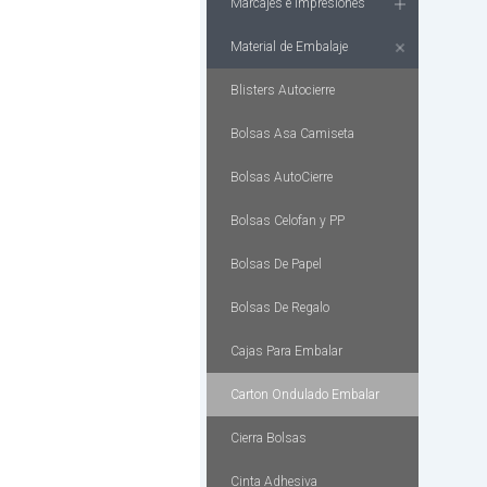
Marcajes e Impresiones
Material de Embalaje
Blisters Autocierre
Bolsas Asa Camiseta
Bolsas AutoCierre
Bolsas Celofan y PP
Bolsas De Papel
Bolsas De Regalo
Cajas Para Embalar
Carton Ondulado Embalar
Cierra Bolsas
Cinta Adhesiva