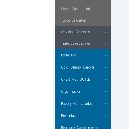
Sobres PackingList
Tubos De Carton
Servicios Generales
Trabajos especiales
Mobiliario
Ocio - Verano - Deporte
OFERTAS / OUTLET
Organizacion
Papel y Manipulados
Presentacion
Regalos y Complementos