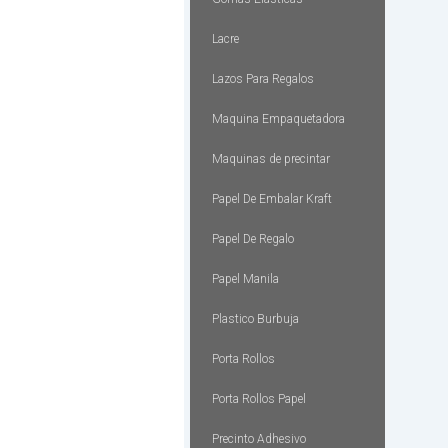
Lacre
Lazos Para Regalos
Maquina Empaquetadora
Maquinas de precintar
Papel De Embalar Kraft
Papel De Regalo
Papel Manila
Plastico Burbuja
Porta Rollos
Porta Rollos Papel
Precinto Adhesivo