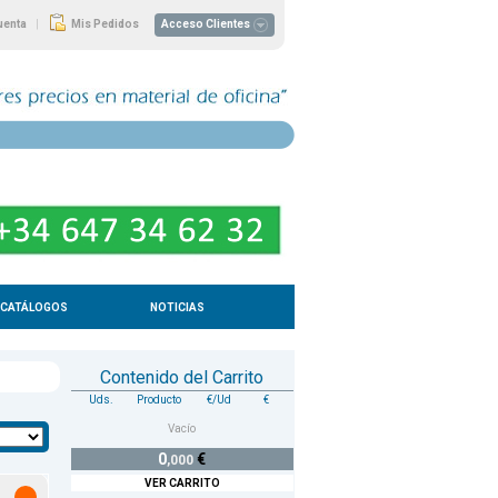
|
uenta
Mis Pedidos
Acceso Clientes
CATÁLOGOS
NOTICIAS
Contenido del Carrito
Uds.
Producto
€/Ud
€
Vacío
0
€
,000
VER CARRITO