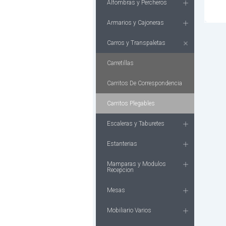
Alfombras y Percheros
Armarios y Cajoneras
Carros y Transpaletas
Carretillas
Carritos De Correspondencia
Carritos Plegables
Escaleras y Taburetes
Estanterias
Mamparas y Modulos
Recepcion
Mesas
Mobiliario Varios