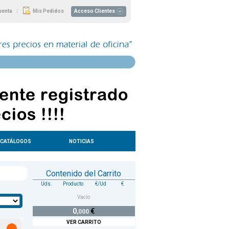
|
uenta
Mis Pedidos
Acceso Clientes
CATÁLOGOS
NOTICIAS
Contenido del Carrito
Uds.
Producto
€/Ud
€
Vacío
0
€
,000
VER CARRITO