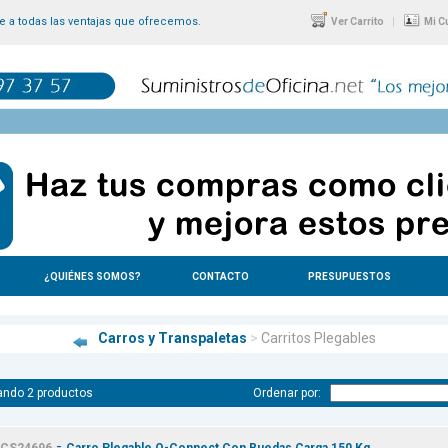
 a todas las ventajas que ofrecemos.
|
Ver Carrito
Mi C
¿QUIÉNES SOMOS?
CONTACTO
PRESUPUESTOS
Carros y Transpaletas
>
Carritos Plegables
ando 2 productos
Ordenar por:
-