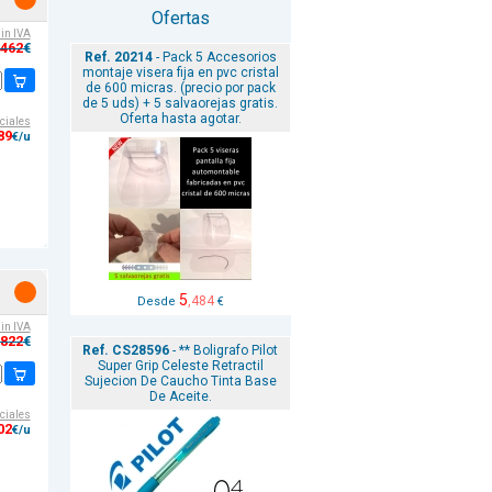
Ofertas
sin IVA
,462
€
Ref. 20214
- Pack 5 Accesorios
montaje visera fija en pvc cristal
de 600 micras. (precio por pack
de 5 uds) + 5 salvaorejas gratis.
Oferta hasta agotar.
ciales
89
€/u
5
,484
Desde
€
sin IVA
,822
€
Ref. CS28596
- ** Boligrafo Pilot
Super Grip Celeste Retractil
Sujecion De Caucho Tinta Base
De Aceite.
ciales
02
€/u