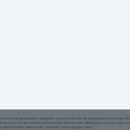
una correcta navegación y aseguran que el contenido de la página web se carga efi
dísticas con el fin de mejorar la experiencia del sitio web. Mediante el uso de estas 
 por complementos externos de contenido como google maps.