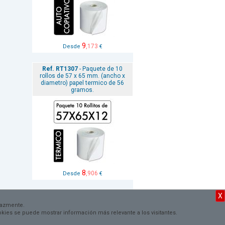
9
,173
Desde
€
Ref. RT1307
- Paquete de 10
rollos de 57 x 65 mm. (ancho x
diametro) papel termico de 56
gramos.
8
,906
Desde
€
X
VER TODAS
cazmente.
cookies se puede mostrar información más relevante a los visitantes.