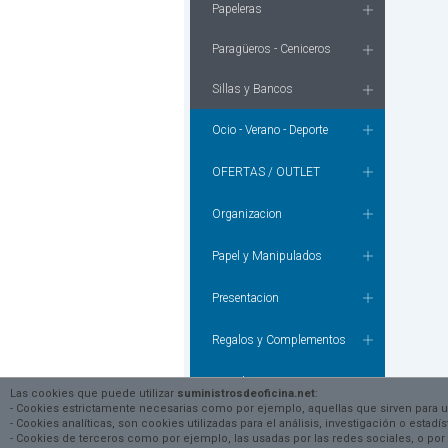
Papeleras
Paragüeros - Ceniceros
Sillas y Bancos
Ocio - Verano - Deporte
OFERTAS / OUTLET
Organizacion
Papel y Manipulados
Presentacion
Regalos y Complementos
Tecnologia
Las cookies que puede utilizar
suministrosdeoficina.net
:
- Cookies estrictamente necesarias como por ejemplo, aquellas que sirven para 
- Cookies analíticas, son cookies utilizadas para el análisis, investigación o esta
Textil - Prevencion - Bricolaje
- Cookies de terceros como por ejemplo, las usadas por las redes sociales, o