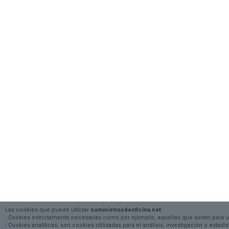
Las cookies que puede utilizar
suministrosdeoficina.net
:
- Cookies estrictamente necesarias como por ejemplo, aquellas que sirven para 
- Cookies analíticas, son cookies utilizadas para el análisis, investigación o estad