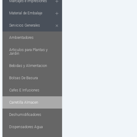
Marcajes e Impresiones
Material de Embalaje
Servicios Generales
Ambientadores
Articulos para Plantas y
Jardin
Bebidas y Alimentacion
Bolsas De Basura
Cafes E Infusiones
Carretilla Almacen
Deshumidificadores
Dispensadores Agua