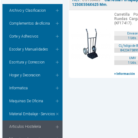
CS156483
Carretilla Portap
1250X556X625 Mm.
Archivo y Clasificacion
Carretilla 
Ruedas Carg
(KF17417).
Complementos de oficina
Envase
Corte y Adhesivos
1 Uds.
Cï¿½digo de 
Escolar y Manualidades
842347389
UMV
Escritura y Correccion
1 Uds.
+ Información
Hogar y Decoracion
Informatica
Maquinas De Oficina
Material Embalaje - Servicios
Articulos Hosteleria