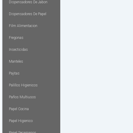
Dispensadores De Jabon
Dispensadores De Papel
Film Alimentacion
Fregonas
Insecticidas
Manteles
Pajitas
Palillos Higienicos
Paños Multiusos
Papel Cocina
Papel Higienico
Papel Secamanos