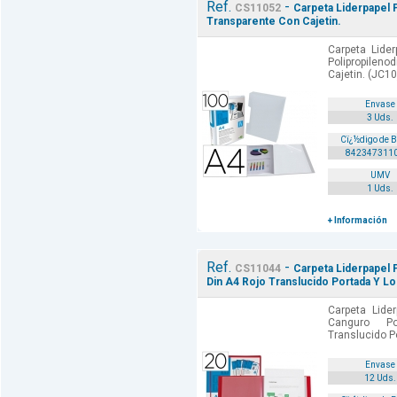
Ref.
-
CS11052
Carpeta Liderpapel 
Transparente Con Cajetin.
Carpeta Lide
Polipropile
Cajetin. (JC10
Envase
3 Uds.
Cï¿½digo de 
842347311
UMV
1 Uds.
+ Información
Ref.
-
CS11044
Carpeta Liderpapel 
Din A4 Rojo Translucido Portada Y L
Carpeta Lide
Canguro Po
Translucido P
Envase
12 Uds.