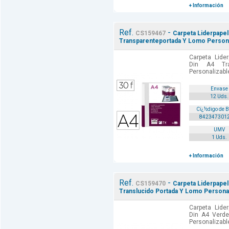
+ Información
Ref.
-
CS159467
Carpeta Liderpapel
Transparenteportada Y Lomo Persona
Carpeta Lide
Din A4 Tra
Personalizable
Envase
12 Uds.
Cï¿½digo de 
842347301
UMV
1 Uds.
+ Información
Ref.
-
CS159470
Carpeta Liderpape
Translucido Portada Y Lomo Personal
Carpeta Lide
Din A4 Verde
Personalizable