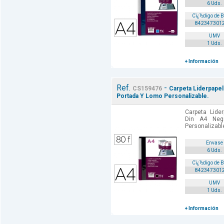
6 Uds.
Cï¿½digo de 
842347301
UMV
1 Uds.
+ Información
Ref.
-
CS159476
Carpeta Liderpape
Portada Y Lomo Personalizable.
Carpeta Lide
Din A4 Neg
Personalizable
Envase
6 Uds.
Cï¿½digo de 
842347301
UMV
1 Uds.
+ Información