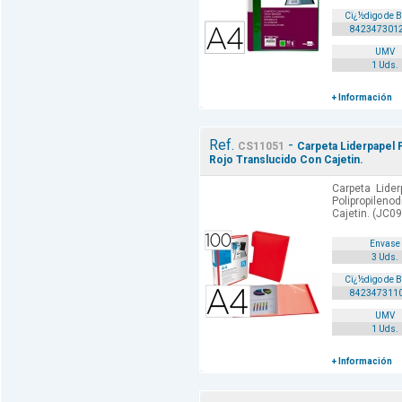
Cï¿½digo de 
842347301
UMV
1 Uds.
+ Información
Ref.
-
CS11051
Carpeta Liderpapel 
Rojo Translucido Con Cajetin.
Carpeta Lide
Polipropilen
Cajetin. (JC09
Envase
3 Uds.
Cï¿½digo de 
842347311
UMV
1 Uds.
+ Información