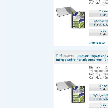
Negro y Tran
Cantidad: 30u
Envase
1 Uds.
Cï¿½digo de 
843017328
UMV
1 Uds.
+ Información
Ref.
-
328241
Bismark Carpeta con 
Incluye Sobre Portadocumentos - C
Bismark C
Transparente
Negro y Tran
Cantidad: 40u
Envase
6 Uds.
Cï¿½digo de 
843017328
UMV