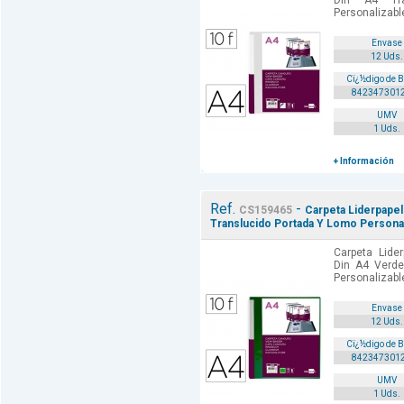
Din A4 Tra
Personalizable
Envase
12 Uds.
Cï¿½digo de 
842347301
UMV
1 Uds.
+ Información
Ref.
-
CS159465
Carpeta Liderpape
Translucido Portada Y Lomo Personal
Carpeta Lide
Din A4 Verde
Personalizable
Envase
12 Uds.
Cï¿½digo de 
842347301
UMV
1 Uds.