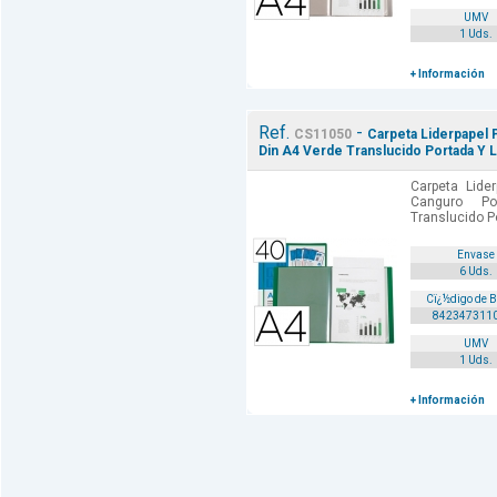
UMV
1 Uds.
+ Información
Ref.
-
CS11050
Carpeta Liderpapel 
Din A4 Verde Translucido Portada Y
Carpeta Lide
Canguro Po
Translucido P
Envase
6 Uds.
Cï¿½digo de 
842347311
UMV
1 Uds.
+ Información