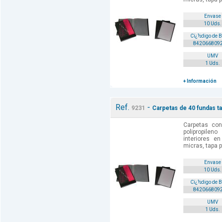
Envase
10 Uds.
Cï¿½digo de 
842066809
UMV
1 Uds.
+ Información
Ref.
-
9231
Carpetas de 40 fundas ta
Carpetas co
polipropilen
interiores e
micras, tapa p
Envase
10 Uds.
Cï¿½digo de 
842066809
UMV
1 Uds.