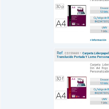
Personalizable
Envase
12 Uds.
Cï¿½digo de 
842347301
UMV
1 Uds.
+ Información
Ref.
-
CS159469
Carpeta Liderpapel
Translucido Portada Y Lomo Personal
Carpeta Lide
Din A4 Rojo
Personalizable
Envase
12 Uds.
Cï¿½digo de 
842347301
UMV
1 Uds.