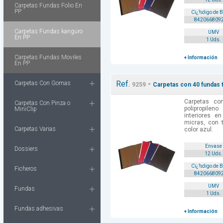
Carpetas Fundas Folio En
PP
Cï¿½digo de 
842066809
Carpetas Fundas kanguro
UMV
En PP
1 Uds.
Carpetas Fundas Moviles
+ Información
En PP
Ref.
-
Carpetas Con Gomas
9259
Carpetas con 40 fundas 
Carpetas c
Carpetas Con Pinza o
polipropilen
MiniClip
interiores e
micras, con 
Carpetas Varias
color azul.
Envase
Dossiers
12 Uds.
Cï¿½digo de 
Ficheros
842066809
UMV
Fundas
1 Uds.
Fundas adhesivas
+ Información