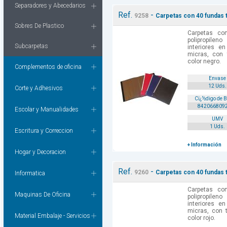
Separadores y Abecedarios
Ref.
-
9258
Carpetas con 40 fundas 
Sobres De Plastico
Carpetas c
polipropilen
Subcarpetas
interiores e
micras, con 
color negro.
Complementos de oficina
Envase
12 Uds.
Corte y Adhesivos
Cï¿½digo de 
842066809
Escolar y Manualidades
UMV
1 Uds.
Escritura y Correccion
+ Información
Hogar y Decoracion
Ref.
-
9260
Carpetas con 40 fundas 
Informatica
Carpetas c
Maquinas De Oficina
polipropilen
interiores e
micras, con 
Material Embalaje - Servicios
color rojo.