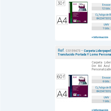
Envase
12 Uds.
Cï¿½digo de 
842347301
UMV
1 Uds.
+ Información
Ref.
-
CS159473
Carpeta Liderpapel
Translucido Portada Y Lomo Personal
Carpeta Lide
Din A4 Azul
Personalizable
Envase
6 Uds.
Cï¿½digo de 
842347301
UMV
1 Uds.
+ Información