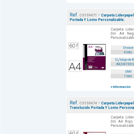
Ref.
-
CS159471
Carpeta Liderpape
Portada Y Lomo Personalizable.
Carpeta Lide
Din A4 Neg
Personalizable
Envase
6 Uds.
Cï¿½digo de 
842347301
UMV
1 Uds.
+ Información
Ref.
-
CS159474
Carpeta Liderpapel
Translucido Portada Y Lomo Personal
Carpeta Lide
Din A4 Rojo
Personalizable