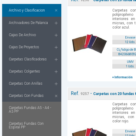
9256
Carpetas con 20 funda t
Archivo y Clasificacion
Carpetas c
polipropilen
interiores e
Archivadores De Palanca
micras, con t
color azul.
Cajas De Archivo
Envase
12 Uds.
Cajas De Proyectos
Cï¿½digo de 
842066809
Carpetas Clasificadoras
UMV
1 Uds.
Carpetas Colgantes
+ Información
Carpetas Con Anillas
Ref.
-
9257
Carpetas con 20 fundas 
Carpetas Con Fundas
Carpetas c
Carpetas Fundas A5 - A4 -
polipropilen
A3 PP
interiores e
micras, con 
color rojo.
Carpetas Fundas Con
Espiral PP
Envase
12 Uds.