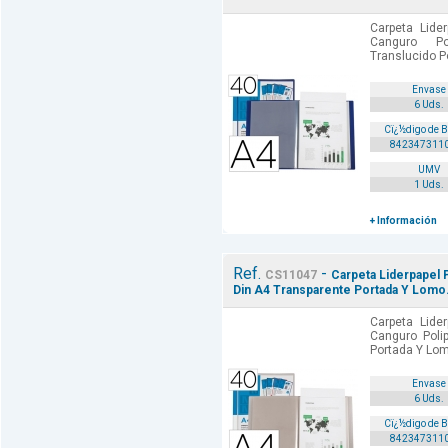
Carpeta Lide
Canguro Po
Translucido P
Envase
6 Uds.
Cï¿½digo de 
842347311
UMV
1 Uds.
+ Información
Ref.
-
CS11047
Carpeta Liderpapel 
Din A4 Transparente Portada Y Lomo
Carpeta Lide
Canguro Poli
Portada Y Lom
Envase
6 Uds.
Cï¿½digo de 
842347311