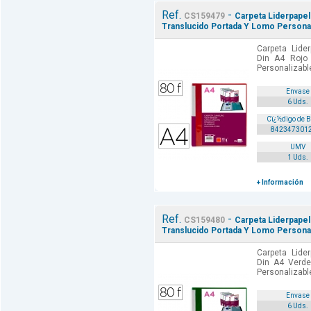
Ref.
-
CS159479
Carpeta Liderpapel
Translucido Portada Y Lomo Personal
Carpeta Lide
Din A4 Rojo
Personalizable
Envase
6 Uds.
Cï¿½digo de 
842347301
UMV
1 Uds.
+ Información
Ref.
-
CS159480
Carpeta Liderpape
Translucido Portada Y Lomo Personal
Carpeta Lide
Din A4 Verde
Personalizable
Envase
6 Uds.