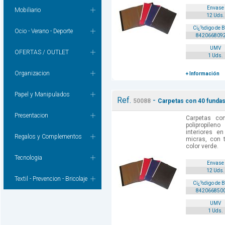
Envase
Mobiliario
12 Uds.
Cï¿½digo de 
Ocio - Verano - Deporte
842066809
UMV
OFERTAS / OUTLET
1 Uds.
Organizacion
+ Información
Papel y Manipulados
Ref.
-
50088
Carpetas con 40 fundas
Presentacion
Carpetas c
polipropilen
interiores e
Regalos y Complementos
micras, con 
color verde.
Tecnologia
Envase
12 Uds.
Textil - Prevencion - Bricolaje
Cï¿½digo de 
842066850
UMV
1 Uds.