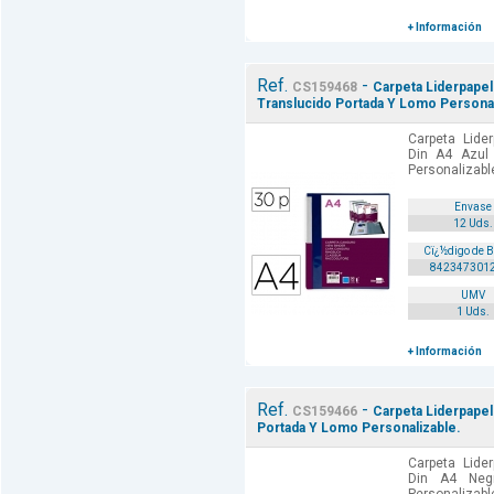
+ Información
Ref.
-
CS159468
Carpeta Liderpapel
Translucido Portada Y Lomo Personal
Carpeta Lide
Din A4 Azul
Personalizable
Envase
12 Uds.
Cï¿½digo de 
842347301
UMV
1 Uds.
+ Información
Ref.
-
CS159466
Carpeta Liderpape
Portada Y Lomo Personalizable.
Carpeta Lide
Din A4 Neg