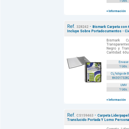
1 Uds.
+ Información
Ref.
-
328242
Bismark Carpeta con 
Incluye Sobre Portadocumentos - C
Bismark C
Transparente
Negro y Tran
Cantidad: 60u
Envase
1 Uds.
Cï¿½digo de 
843017328
UMV
1 Uds.
+ Información
Ref.
-
CS159463
Carpeta Liderpapel
Translucido Portada Y Lomo Personal