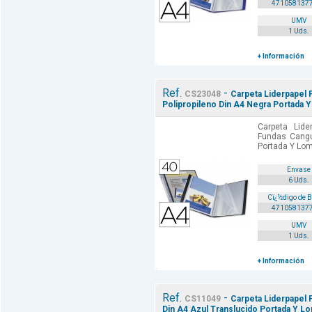
471058137
UMV
1 Uds.
+ Información
Ref.
-
CS23048
Carpeta Liderpapel 
Polipropileno Din A4 Negra Portada 
Carpeta Lide
Fundas Cangu
Portada Y Lom
Envase
6 Uds.
Cï¿½digo de 
471058137
UMV
1 Uds.
+ Información
Ref.
-
CS11049
Carpeta Liderpapel 
Din A4 Azul Translucido Portada Y L