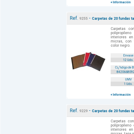
+ Información
Ref.
-
9255
Carpetas de 20 fundas t
Carpetas c
polipropilen
interiores e
micras, con 
color negro.
Envase
12 Uds.
Cï¿½digo de 
842066809
UMV
1 Uds.
+ Información
Ref.
-
9229
Carpetas de 20 fundas ta
Carpetas co
polipropilen
interiores e
micras, tapa p