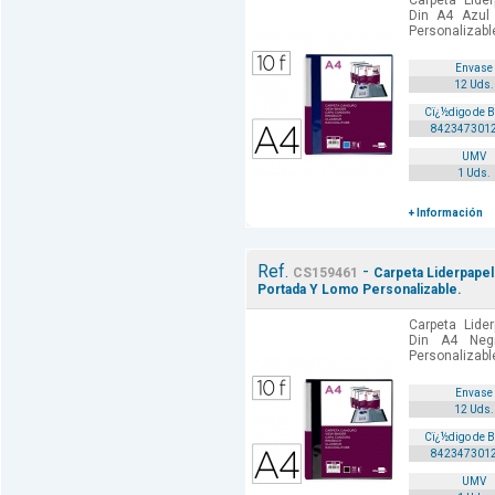
Carpeta Lide
Din A4 Azul
Personalizable
Envase
12 Uds.
Cï¿½digo de 
842347301
UMV
1 Uds.
+ Información
Ref.
-
CS159461
Carpeta Liderpape
Portada Y Lomo Personalizable.
Carpeta Lide
Din A4 Neg
Personalizable
Envase
12 Uds.
Cï¿½digo de 
842347301
UMV