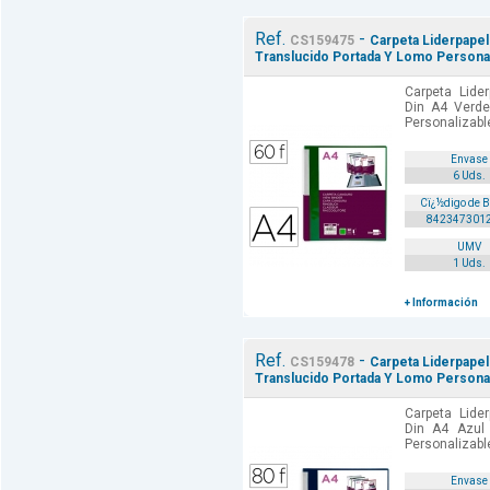
Ref.
-
CS159475
Carpeta Liderpape
Translucido Portada Y Lomo Personal
Carpeta Lide
Din A4 Verde
Personalizable
Envase
6 Uds.
Cï¿½digo de 
842347301
UMV
1 Uds.
+ Información
Ref.
-
CS159478
Carpeta Liderpapel
Translucido Portada Y Lomo Personal
Carpeta Lide
Din A4 Azul
Personalizable
Envase