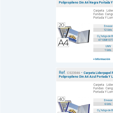
Polipropileno Din A4 Negra Portada 
Carpeta Lide
Fundas Cangu
Portada Y Lom
Envase
12 Uds.
Cï¿½digo de 
471058137
UMV
1 Uds.
+ Información
Ref.
-
CS23046
Carpeta Liderpapel 
Polipropileno Din A4 Azul Portada Y
Carpeta Lide
Fundas Cangu
Portada Y Lom
Envase
6 Uds.
Cï¿½digo de 