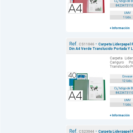
Cï¿½digo de 
842347311
UMV
1 Uds.
+ Información
Ref.
-
CS11046
Carpeta Liderpapel 
Din A4 Verde Translucido Portada Y
Carpeta Lide
Canguro Po
Translucido P
Envase
12 Uds.
Cï¿½digo de 
842347311
UMV
1 Uds.
+ Información
Ref.
-
CS23044
Carpeta Liderpapel 