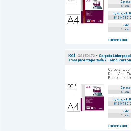
Envase
6 Uds.
Cï¿½digo de 
842347301
UMV
1 Uds.
+ Información
Ref.
-
CS159472
Carpeta Liderpapel
Transparenteportada Y Lomo Persona
Carpeta Lide
Din A4 Tra
Personalizable
Envase
6 Uds.
Cï¿½digo de 
842347301
UMV
1 Uds.
+ Información