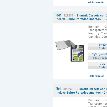
+ Información
Ref.
-
328239
Bismark Carpeta con 
Incluye Sobre Portadocumentos - C
Bismark C
Transparente
Negro y Tran
Cantidad: 20u
Envase
1 Uds.
Cï¿½digo de 
843017328
UMV
1 Uds.
+ Información
Ref.
-
328240
Bismark Carpeta con 
Incluye Sobre Portadocumentos - C
Bismark C
Transparente