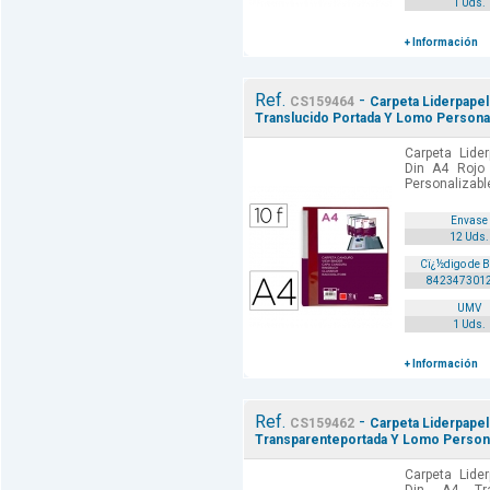
1 Uds.
+ Información
Ref.
-
CS159464
Carpeta Liderpapel
Translucido Portada Y Lomo Personal
Carpeta Lide
Din A4 Rojo
Personalizable
Envase
12 Uds.
Cï¿½digo de 
842347301
UMV
1 Uds.
+ Información
Ref.
-
CS159462
Carpeta Liderpapel
Transparenteportada Y Lomo Persona
Carpeta Lide