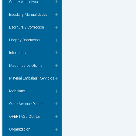
Corte y Adhesivos
Escolar y Manualidades
Escritura y Correccion
Hogar y Decoracion
Informatica
Maquinas De Oficina
Material Embalaje - Servicios
Mobiliario
Ocio - Verano - Deporte
OFERTAS / OUTLET
Organizacion