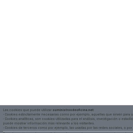
Las cookies que puede utilizar
suministrosdeoficina.net
:
- Cookies estrictamente necesarias como por ejemplo, aquellas que sirven para 
- Cookies analíticas, son cookies utilizadas para el análisis, investigación o estad
puede mostrar información más relevante a los visitantes.
- Cookies de terceros como por ejemplo, las usadas por las redes sociales, o