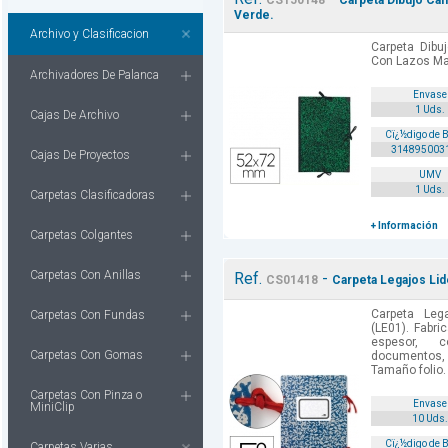
CS150148
Carpeta Dibujo Ca
Verde.
Archivo y Clasificacion
Carpeta Dib
Con Lazos Ma
Archivadores De Palanca
Envase
1 Uds.
Cajas De Archivo
Cï¿½digo de 
314895003
Cajas De Proyectos
UMV
1 Uds.
Carpetas Clasificadoras
+ Información
Carpetas Colgantes
Carpetas Con Anillas
Ref.
-
CS01418
Carpeta Legajos Lid
Carpeta Lega
Carpetas Con Fundas
(LE01). Fabr
espesor, 
Carpetas Con Gomas
documentos, 
Tamaño folio.
Carpetas Con Pinza o
Envase
MiniClip
10 Uds.
Cï¿½digo de 
Carpetas Varias