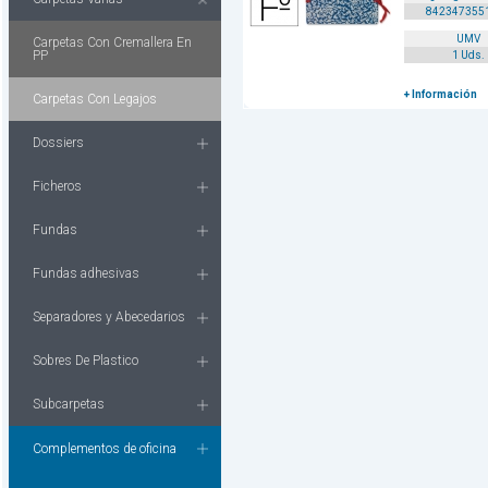
842347355
UMV
Carpetas Con Cremallera En
PP
1 Uds.
+ Información
Carpetas Con Legajos
Dossiers
Ficheros
Fundas
Fundas adhesivas
Separadores y Abecedarios
Sobres De Plastico
Subcarpetas
Complementos de oficina