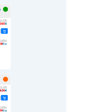
a
sin IVA
,365
€
ciales
68
€/u
sin IVA
,626
€
ciales
89
€/u