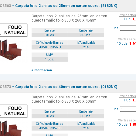
-
C3563
Carpeta folio 2 anillas de 25mm en carton cuero. (5182NX)
Precio neto 
Carpeta con 2 anillas de 25mm en carton
1
1 ud.
cuero tamaño folio 330 X 260 X 45mm.
Uds.
Envase
Embalaje
10 Uds.
50 Uds.
Ofertas espe
1
,6
Cï¿½digo de Barras
IVA aplicable
10 uds.
8435090735631
21%
UMV
1 Uds.
+ Información
-
C3573
Carpeta folio 2 anillas de 40mm en carton cuero. (0182NX)
Precio neto 
Carpeta con 2 anillas de 40mm en carton
1
1 ud.
cuero tamaño folio 330 X 260 X 60mm.
Uds.
Envase
Embalaje
10 Uds.
50 Uds.
Ofertas espe
1
,8
Cï¿½digo de Barras
IVA aplicable
10 uds.
8435090735730
21%
UMV