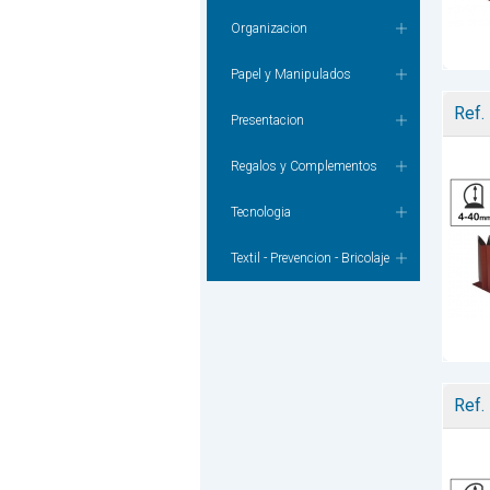
Organizacion
Papel y Manipulados
Ref.
Presentacion
Regalos y Complementos
Tecnologia
Textil - Prevencion - Bricolaje
Ref.