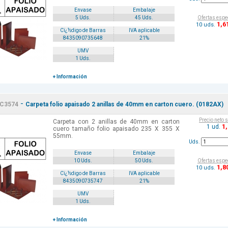
Envase
Embalaje
Ofertas espe
5 Uds.
45 Uds.
1
,6
10 uds.
Cï¿½digo de Barras
IVA aplicable
8435090735648
21%
UMV
1 Uds.
+ Información
-
C3574
Carpeta folio apaisado 2 anillas de 40mm en carton cuero. (0182AX)
Precio neto 
Carpeta con 2 anillas de 40mm en carton
1
1 ud.
cuero tamaño folio apaisado 235 X 355 X
55mm.
Uds.
Envase
Embalaje
Ofertas espe
10 Uds.
50 Uds.
1
,8
10 uds.
Cï¿½digo de Barras
IVA aplicable
8435090735747
21%
UMV
1 Uds.
+ Información