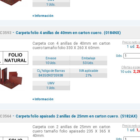
1 Uds.
+ Información
-
C3593
Carpeta folio 4 anillas de 40mm en carton cuero. (0184NX)
Precio neto 
Carpeta con 4 anillas de 40mm en carton
2
1 ud.
cuero tamaño folio 330 X 260 X 60mm.
Uds.
Envase
Embalaje
10 Uds.
50 Uds.
Ofertas espe
2
,2
Cï¿½digo de Barras
IVA aplicable
10 uds.
8435090735938
21%
UMV
1 Uds.
+ Información
-
C3564
Carpeta folio apaisado 2 anillas de 25mm en carton cuero. (5182AX)
Precio neto 
Carpeta con 2 anillas de 25mm en carton
1
1 ud.
cuero tamaño folio apaisado 235 X 365 X
40mm.
Uds.