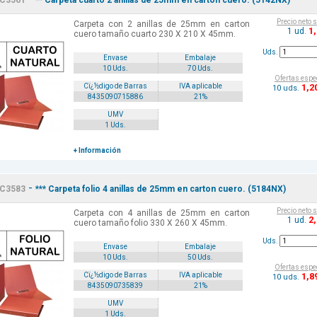
C3561
** Carpeta cuarto 2 anillas de 25mm en carton cuero. (5142NX)
Precio neto 
Carpeta con 2 anillas de 25mm en carton
1
1 ud.
cuero tamaño cuarto 230 X 210 X 45mm.
Uds.
Envase
Embalaje
10 Uds.
70 Uds.
Ofertas espe
1
,2
Cï¿½digo de Barras
IVA aplicable
10 uds.
8435090715886
21%
UMV
1 Uds.
+ Información
-
C3583
*** Carpeta folio 4 anillas de 25mm en carton cuero. (5184NX)
Precio neto 
Carpeta con 4 anillas de 25mm en carton
2
1 ud.
cuero tamaño folio 330 X 260 X 45mm.
Uds.
Envase
Embalaje
10 Uds.
50 Uds.
Ofertas espe
1
,8
Cï¿½digo de Barras
IVA aplicable
10 uds.
8435090735839
21%
UMV
1 Uds.