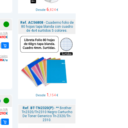
6
,824
Desde
€
Ref. AC56808
- Cuaderno folio de
80 hojas tapa blanda con cuadro
de 4x4 surtidos 5 colores.
sin IVA
,493
€
ciales
86
€/u
1
,154
Desde
€
)
Ref. BT-TN2320(P)
- ** Brother
sin IVA
Tn2320/Tn2310 Negro Cartucho
,293
€
De Toner Generico Tn-2320/Tn-
2310.