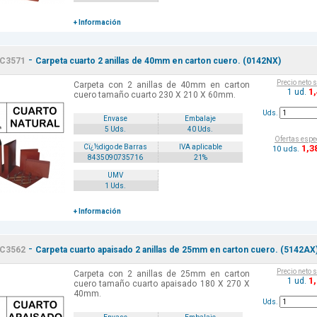
+ Información
-
C3571
Carpeta cuarto 2 anillas de 40mm en carton cuero. (0142NX)
Precio neto 
Carpeta con 2 anillas de 40mm en carton
1
1 ud.
cuero tamaño cuarto 230 X 210 X 60mm.
Uds.
Envase
Embalaje
5 Uds.
40 Uds.
Ofertas espe
1
,3
Cï¿½digo de Barras
IVA aplicable
10 uds.
8435090735716
21%
UMV
1 Uds.
+ Información
-
C3562
Carpeta cuarto apaisado 2 anillas de 25mm en carton cuero. (5142AX
Precio neto 
Carpeta con 2 anillas de 25mm en carton
1
1 ud.
cuero tamaño cuarto apaisado 180 X 270 X
40mm.
Uds.