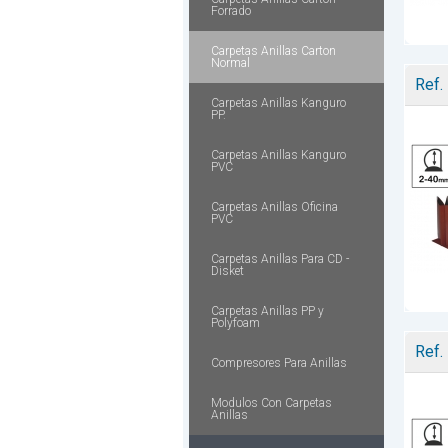
Forrado
Carpetas Anillas Carton
Normal
Ref.
Carpetas Anillas Kanguro
PP.
Carpetas Anillas Kanguro
PVC
Carpetas Anillas Oficina
PVC
Carpetas Anillas Para CD -
Disket
Carpetas Anillas PP y
Polyfoam
Ref.
Compresores Para Anillas
Modulos Con Carpetas
Anillas