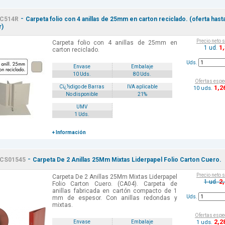
-
C514R
Carpeta folio con 4 anillas de 25mm en carton reciclado. (oferta hast
r)
Precio neto 
Carpeta folio con 4 anillas de 25mm en
1
1 ud.
carton reciclado.
Uds.
Envase
Embalaje
10 Uds.
80 Uds.
Ofertas espe
1
,2
Cï¿½digo de Barras
IVA aplicable
10 uds.
No disponible
21%
UMV
1 Uds.
+ Información
-
CS01545
Carpeta De 2 Anillas 25Mm Mixtas Liderpapel Folio Carton Cuero.
Precio neto 
Carpeta De 2 Anillas 25Mm Mixtas Liderpapel
2
1 ud.
Folio Carton Cuero. (CA04). Carpeta de
anillas fabricada en cartón compacto de 1
Uds.
mm de espesor. Con anillas redondas y
mixtas.
Ofertas espe
2
,2
1 uds.
Envase
Embalaje