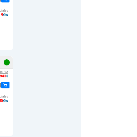
ciales
19
€/u
sin IVA
,943
€
ciales
05
€/u