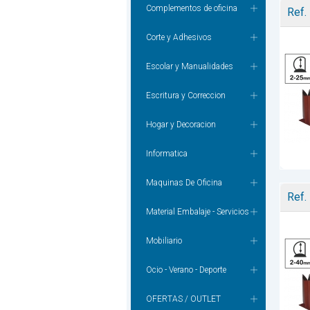
Complementos de oficina
Ref.
Corte y Adhesivos
Escolar y Manualidades
Escritura y Correccion
Hogar y Decoracion
Informatica
Maquinas De Oficina
Ref.
Material Embalaje - Servicios
Mobiliario
Ocio - Verano - Deporte
OFERTAS / OUTLET