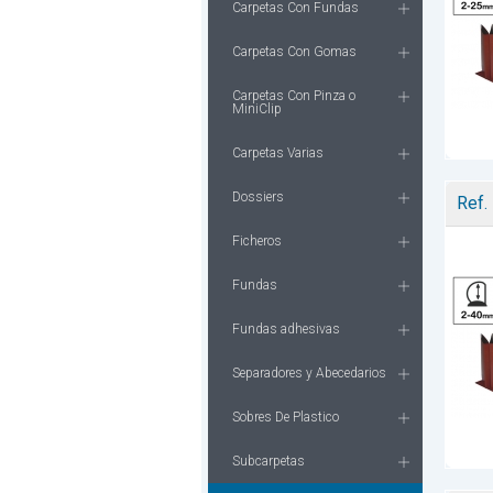
Carpetas Con Fundas
Carpetas Con Gomas
Carpetas Con Pinza o
MiniClip
Carpetas Varias
Dossiers
Ref.
Ficheros
Fundas
Fundas adhesivas
Separadores y Abecedarios
Sobres De Plastico
Subcarpetas