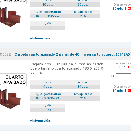
Envase
Embalaje
Ofertas espe
10 Uds.
50 Uds.
1
,2
10 uds.
Cï¿½digo de Barras
IVA aplicable
8435090735624
21%
UMV
1 Uds.
+ Información
-
C3572
Carpeta cuarto apaisado 2 anillas de 40mm en carton cuero. (0142AX
Precio neto 
Carpeta con 2 anillas de 40mm en carton
1
1 ud.
cuero tamaño cuarto apaisado 180 X 260 X
55mm.
Uds.
Envase
Embalaje
Ofertas espe
5 Uds.
35 Uds.
1
,3
10 uds.
Cï¿½digo de Barras
IVA aplicable
8435090735723
21%
UMV
1 Uds.
+ Información