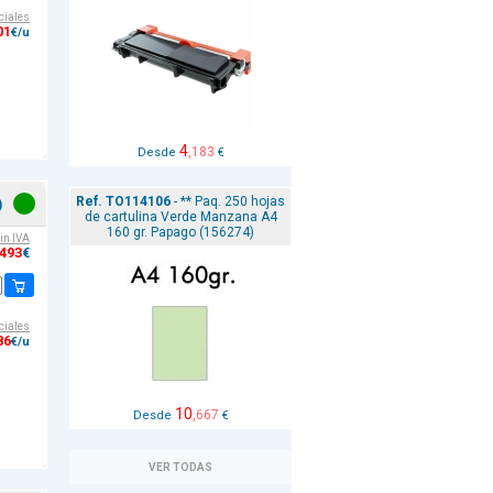
ciales
01
€/u
4
,183
Desde
€
Ref. TO114106
- ** Paq. 250 hojas
)
de cartulina Verde Manzana A4
160 gr. Papago (156274)
sin IVA
,493
€
ciales
86
€/u
10
,667
Desde
€
VER TODAS