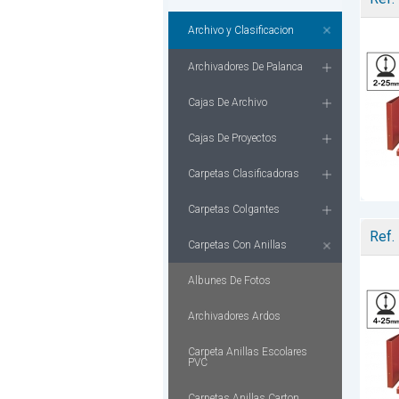
Archivo y Clasificacion
Archivadores De Palanca
Cajas De Archivo
Cajas De Proyectos
Carpetas Clasificadoras
Carpetas Colgantes
Ref.
Carpetas Con Anillas
Albunes De Fotos
Archivadores Ardos
Carpeta Anillas Escolares
PVC
Carpetas Anillas Carton