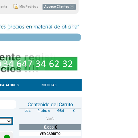
|
uenta
Mis Pedidos
Acceso Clientes
CATÁLOGOS
NOTICIAS
Contenido del Carrito
Uds.
Producto
€/Ud
€
Vacío
0
€
,000
VER CARRITO