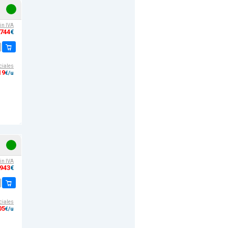
sin IVA
,744
€
ciales
19
€/u
sin IVA
,943
€
ciales
05
€/u