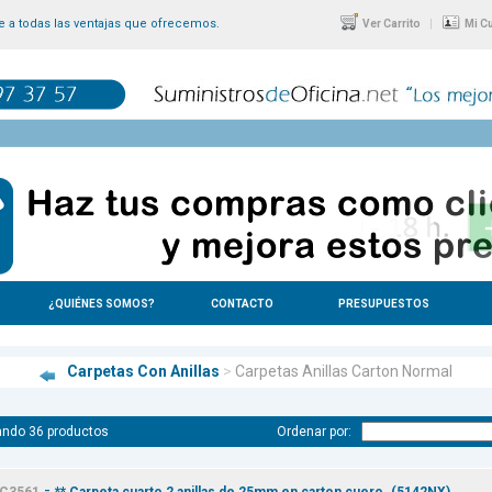
 a todas las ventajas que ofrecemos.
|
Ver Carrito
Mi C
¿QUIÉNES SOMOS?
CONTACTO
PRESUPUESTOS
Carpetas Con Anillas
>
Carpetas Anillas Carton Normal
ando 36 productos
Ordenar por:
-