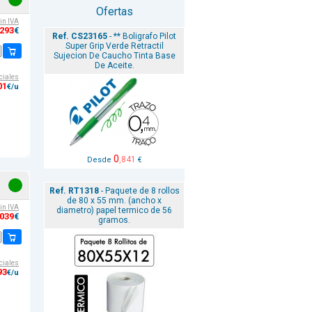
Ofertas
sin IVA
,293
€
Ref. CS23165
- ** Boligrafo Pilot
Super Grip Verde Retractil
Sujecion De Caucho Tinta Base
De Aceite.
ciales
01
€/u
0
,841
Desde
€
Ref. RT1318
- Paquete de 8 rollos
de 80 x 55 mm. (ancho x
sin IVA
diametro) papel termico de 56
,039
€
gramos.
ciales
93
€/u