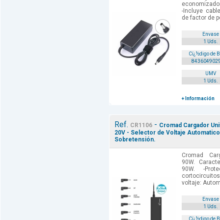
economizador 
-Incluye cabl
de factor de p
Envase
1 Uds.
Cï¿½digo de 
843604902
UMV
1 Uds.
+ Información
Ref.
-
CR1106
Cromad Cargador Univ
20V - Selector de Voltaje Automatico
Sobretensión.
Cromad Carg
90W. Caracter
90W. -Prote
cortocircuito
voltaje: Autom
Envase
1 Uds.
Cï¿½digo de 