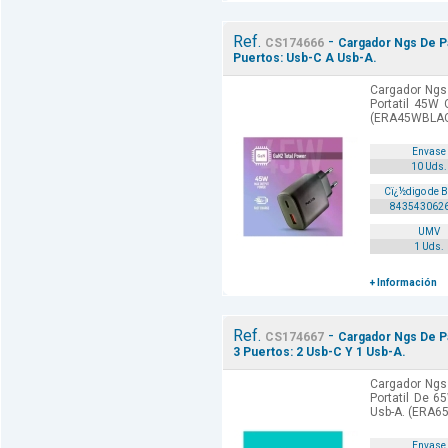
Ref.
-
CS174666
Cargador Ngs De Pa
Puertos: Usb-C A Usb-A.
Cargador Ngs 
Portatil 45W 
(ERA45WBLAC
Envase
10 Uds.
Cï¿½digo de 
843543062
UMV
1 Uds.
+ Información
Ref.
-
CS174667
Cargador Ngs De Pa
3 Puertos: 2 Usb-C Y 1 Usb-A.
Cargador Ngs 
Portatil De 6
Usb-A. (ERA6
Envase