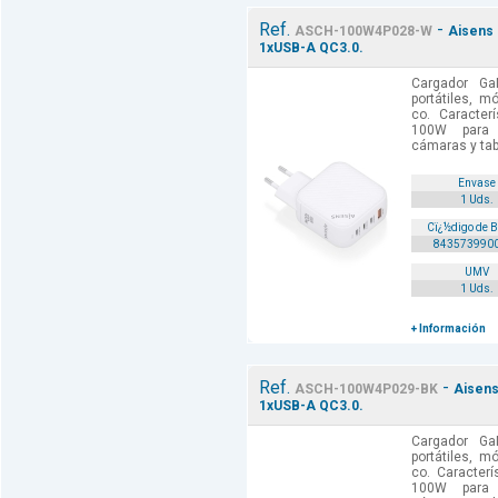
Ref.
-
ASCH-100W4P028-W
Aisens 
1xUSB-A QC3.0.
Cargador G
portátiles, m
co. Caracter
100W para c
cámaras y tab
Envase
1 Uds.
Cï¿½digo de 
843573990
UMV
1 Uds.
+ Información
Ref.
-
ASCH-100W4P029-BK
Aisens
1xUSB-A QC3.0.
Cargador G
portátiles, m
co. Caracter
100W para c