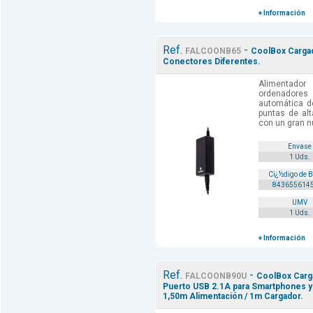
+ Información
Ref.
-
FALCOONB65
CoolBox Cargad
Conectores Diferentes.
Alimentad
ordenadores
automática de
puntas de alt
con un gran nú
Envase
1 Uds.
Cï¿½digo de 
843655614
UMV
1 Uds.
+ Información
Ref.
-
FALCOONB90U
CoolBox Carga
Puerto USB 2.1A para Smartphones y 
1,50m Alimentación / 1m Cargador.