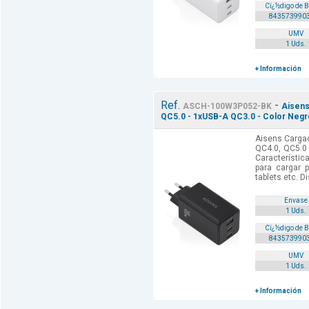
Cï¿½digo de 
843573990
UMV
1 Uds.
+ Información
Ref.
-
ASCH-100W3P052-BK
Aisens
QC5.0 - 1xUSB-A QC3.0 - Color Negr
Aisens Carga
QC4.0, QC5.0 
Característi
para cargar p
tablets etc. D
Envase
1 Uds.
Cï¿½digo de 
843573990
UMV
1 Uds.
+ Información