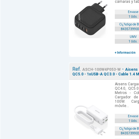
cámaras y tab
Envase
1 Uds.
Cï¿½digo de 
843573990
UMV
1 Uds.
+ Información
Ref.
-
ASCH-100W4P053-W
Aisens 
QC5.0 - 1xUSB-A QC3.0 - Cable 1.4 M
Aisens Carga
QC4.0, QC5.0
Metros - Col
Cargador d
100W. Carg
móvile...
Envase
1 Uds.
Cï¿½digo de 
843573990