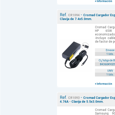
+ Información
Ref.
-
CR1094
Cromad Cargador Espe
Clavija de 7.4x5.0mm.
Cromad Cargad
HP 65W Ca
economizador 
-Incluye cabl
de factor de p
Envase
1 Uds.
Cï¿½digo de 
843604902
UMV
1 Uds.
+ Información
Ref.
-
CR1093
Cromad Cargador Espe
4.74A - Clavija de 5.5x3.0mm.
Cromad Cargad
Samsung 90W