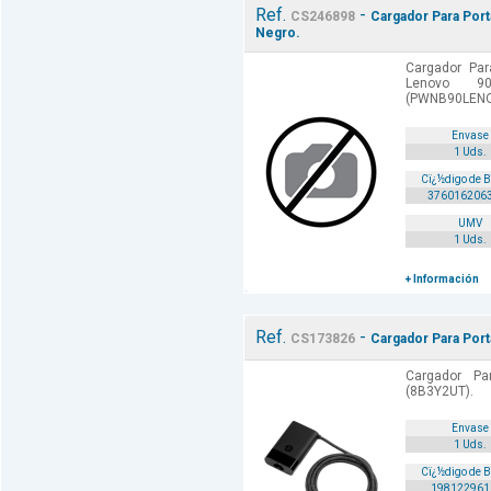
Ref.
-
CS246898
Cargador Para Port
Negro.
Cargador Para
Lenovo 9
(PWNB90LENO
Envase
1 Uds.
Cï¿½digo de 
376016206
UMV
1 Uds.
+ Información
Ref.
-
CS173826
Cargador Para Port
Cargador Pa
(8B3Y2UT).
Envase
1 Uds.
Cï¿½digo de 
198122961