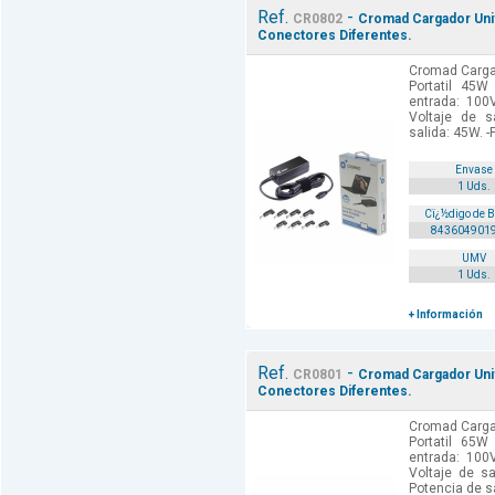
Ref.
-
CR0802
Cromad Cargador Univ
Conectores Diferentes.
Cromad Carga
Portatil 45W 
entrada: 100
Voltaje de s
salida: 45W. -
Envase
1 Uds.
Cï¿½digo de 
843604901
UMV
1 Uds.
+ Información
Ref.
-
CR0801
Cromad Cargador Univ
Conectores Diferentes.
Cromad Carga
Portatil 65W 
entrada: 100
Voltaje de sa
Potencia de sa