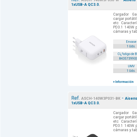
ASCH-140W3P030-W
Aisens 
1xUSB-A QC3.0.
Cargador G
cargar portáti
etc Caracter
PD3.1 140W pa
cámaras y tabl
Envase
1 Uds.
Cï¿½digo de 
843573990
UMV
1 Uds.
+ Información
Ref.
-
ASCH-140W3P031-BK
Aisens
1xUSB-A QC3.0.
Cargador G
cargar portáti
etc Caracter
PD3.1 140W pa
cámaras y tabl