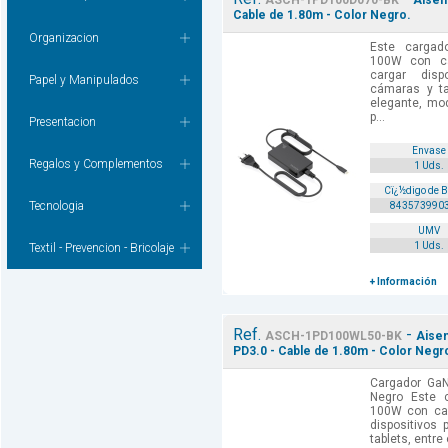
ASCH-1PD100D070-BK
Aisen
Cable de 1.80m - Color Negro.
Organizacion
Este carga
100W con ca
cargar dispo
Papel y Manipulados
cámaras y ta
elegante, mod
p...
Presentacion
Envase
Regalos y Complementos
1 Uds.
Cï¿½digo de 
Tecnologia
843573990
UMV
1 Uds.
Textil - Prevencion - Bricolaje
+ Información
Ref.
-
ASCH-1PD100WL50-BK
Aisen
PD3.0 - Cable de 1.80m - Color Negr
Cargador GaN
Negro Este 
100W con cab
dispositivos 
tablets, entre