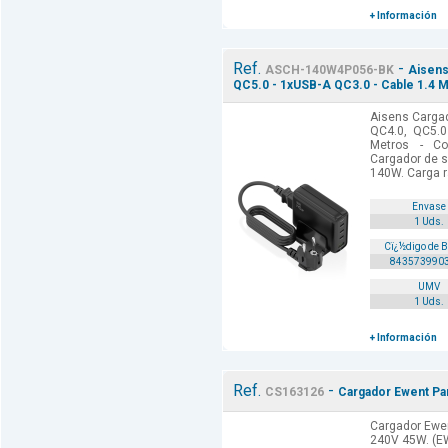
+ Información
Ref.
-
ASCH-140W4P056-BK
Aisens
QC5.0 - 1xUSB-A QC3.0 - Cable 1.4 M
Aisens Carga
QC4.0, QC5.0
Metros - Col
Cargador de 
140W. Carga r
Envase
1 Uds.
Cï¿½digo de 
843573990
UMV
1 Uds.
+ Información
Ref.
-
CS163126
Cargador Ewent Par
Cargador Ewen
240V 45W. (E