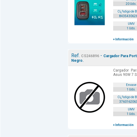
20 Uds.
Cï¿½digo de 
843543062
UMV
1 Uds.
+ Información
Ref.
-
CS246896
Cargador Para Port
Negro.
Cargador Para
Asus 90W 7 S
Envase
1 Uds.
Cï¿½digo de 
376016206
UMV
1 Uds.
+ Información