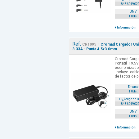
843604902
UMV
1 Uds.
+ Información
Ref.
-
CR1095
Cromad Cargador Univ
3.33A - Punta 4.5x3.0mm.
Cromad Carga
Portatil 19.5
economizador 
-Incluye cabl
de factor de p
Envase
1 Uds.
Cï¿½digo de 
843604902
UMV
1 Uds.
+ Información