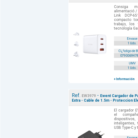
Consiga m
alimentació /
Link DCP-6
compacto to
trabajo, los
tecnología GaN
Envase
1 Uds.
Cï¿½digo de 
079006947
UMV
1 Uds.
+ Información
Ref.
-
EW3979
Ewent Cargador de P
Extra - Cable de 1.5m - Proteccion El
El cargador 
el compañe
dispositivos, 
inteligentes,
USB Type-C y 
Envase