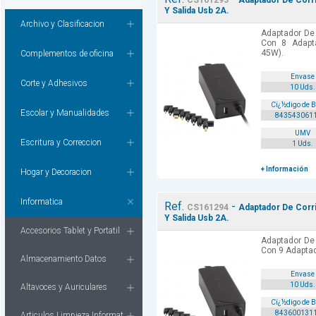
CS161293
Adaptador De Corr
Y Salida Usb 2A.
Archivo y Clasificacion
Adaptador De
Con 8 Adapt
45W).
Complementos de oficina
Envase
Corte y Adhesivos
10 Uds.
Cï¿½digo de 
Escolar y Manualidades
843543061
UMV
Escritura y Correccion
1 Uds.
+ Información
Hogar y Decoracion
Informatica
Ref.
-
CS161294
Adaptador De Corr
Y Salida Usb 2A.
Accesorios Tablet y Portatil
Adaptador De
Con 9 Adaptad
Almacenamiento Datos
Envase
10 Uds.
Altavoces y Auriculares
Cï¿½digo de 
843600131
Articulos Limpieza Informat.