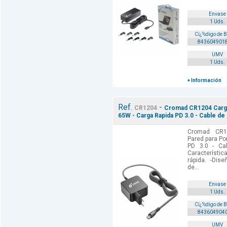
Envase
1 Uds.
Cï¿½digo de 
843604901
UMV
1 Uds.
+ Información
Ref.
-
CR1204
Cromad CR1204 Cargad
65W - Carga Rapida PD 3.0 - Cable de
Cromad CR1
Pared para Po
PD 3.0 - Ca
Característ
rápida. -Dis
de...
Envase
1 Uds.
Cï¿½digo de 
843604904
UMV