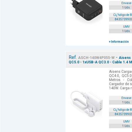
Envase
1 Uds.
Cï¿½digo de 
843573990
UMV
1 Uds.
+ Información
Ref.
-
ASCH-140W4P055-W
Aisens 
QC5.0 - 1xUSB-A QC3.0 - Cable 1.4 M
Aisens Carga
QC4.0, QC5.0
Metros - Col
Cargador de 
140W. Carga rá
Envase
1 Uds.
Cï¿½digo de 
843573990
UMV
1 Uds.