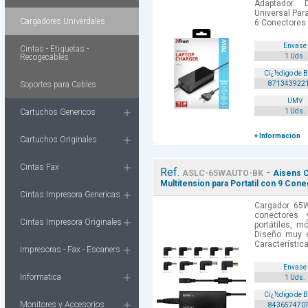
Adaptador 
Universal Par
Cargadores Univerdales
6 Conectores.
Envase
Cintas - Etiquetas -
Recogecables
1 Uds.
Cï¿½digo de 
Soportes para Cables
871343922
UMV
Cartuchos Genericos
1 Uds.
+ Información
Cartuchos Originales
Cintas Fax
Ref.
-
ASLC-65WAUTO-BK
Aisens C
Multitension para Portatil con 9 Con
Cintas Impresora Genericas
Cargador 65W
conectores
Cintas Impresora Originales
portátiles, m
Diseño muy e
Característic
Impresoras - Fax - Escaners
Envase
Informatica
1 Uds.
Cï¿½digo de 
Monitores y Accesorios
843657470