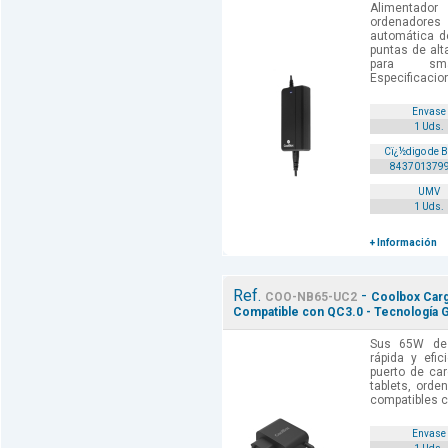
Alimentad
ordenadores
automática de
puntas de alt
para sma
Especificacion
Envase
1 Uds.
Cï¿½digo de 
843701379
UMV
1 Uds.
+ Información
Ref.
-
COO-NB65-UC2
Coolbox Carg
Compatible con QC3.0 - Tecnología G
Sus 65W de 
rápida y efic
puerto de ca
tablets, orde
compatibles c
Envase