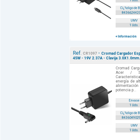
1 Uds.
Cï¿½digo de 
843662442
UMV
1 Uds.
+ Información
Ref.
-
CR1097
Cromad Cargador Espe
45W - 19V 2.37A - Clavija 3.0X1.0mm
Cromad Cargad
Acer / 
Caracteristi
energía de alt
alimentació
potencia p...
Envase
1 Uds.
Cï¿½digo de 
843604902
UMV
1 Uds.