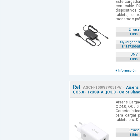
Este cargado
con cable D
dispositivos 
tablets, ent
moderno y prác
Envase
1 Uds.
Cï¿½digo de 
843573990
UMV
1 Uds.
+ Información
Ref.
-
ASCH-100W3P051-W
Aisens 
QC5.0 - 1xUSB-A QC3.0 - Color Blanc
Aisens Carga
QC4.0, QC5.0 
Característi
para cargar p
tablets etc. D
Envase
1 Uds.