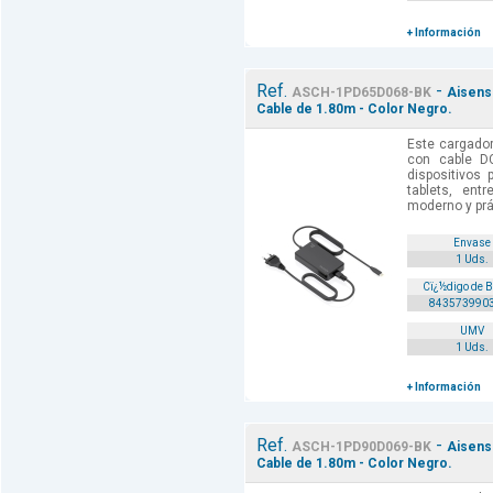
+ Información
Ref.
-
ASCH-1PD65D068-BK
Aisens
Cable de 1.80m - Color Negro.
Este cargado
con cable D
dispositivos 
tablets, ent
moderno y prác
Envase
1 Uds.
Cï¿½digo de 
843573990
UMV
1 Uds.
+ Información
Ref.
-
ASCH-1PD90D069-BK
Aisens
Cable de 1.80m - Color Negro.