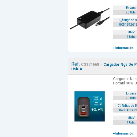
Envase
20 Uds.
Cï¿½digo de 
805439261
UMV
1 Uds.
+ Información
Ref.
-
CS174668
Cargador Ngs De Pa
Usb-A.
Cargador Ngs 
Portatil 30W 
Envase
20 Uds.
Cï¿½digo de 
843543062
UMV
1 Uds.
+ Información