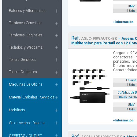
UMV
Ratones y Alfombrillas
1 Uds.
+ Información
Tambores Genericos
Tambores Originales
Ref.
-
ASLC-90WAUTO-BK
Aisens C
Multitension para Portatil con 12 Co
Teclados y Webcams
Cargador 90W
conectores
Toners Genericos
portátiles, m
Diseño muy e
Característic
Toners Originales
Envase
Maquinas De Oficina
1 Uds.
Cï¿½digo de 
Material Embalaje - Servicios
843657470
UMV
1 Uds.
Mobiliario
+ Información
Ocio - Verano - Deporte
OFERTAS / OUTLET
Ref.
-