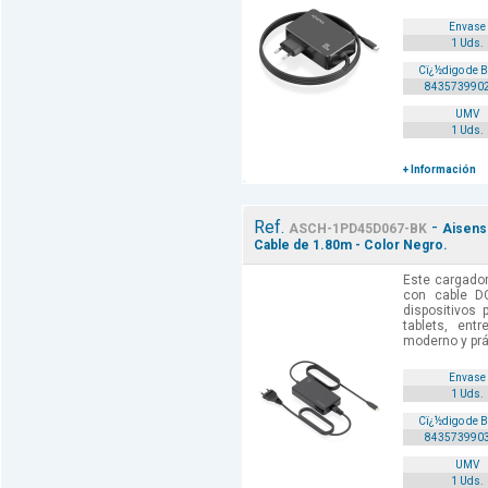
Envase
1 Uds.
Cï¿½digo de 
843573990
UMV
1 Uds.
+ Información
Ref.
-
ASCH-1PD45D067-BK
Aisens
Cable de 1.80m - Color Negro.
Este cargado
con cable D
dispositivos 
tablets, ent
moderno y prác
Envase
1 Uds.
Cï¿½digo de 
843573990
UMV
1 Uds.