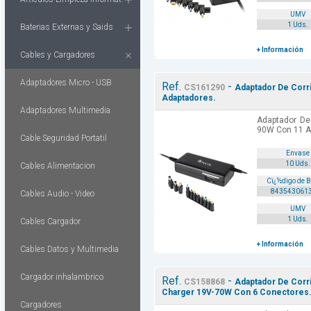
UMV
1 Uds.
Baterias Externas y Saids
+ Información
Cables y Cargadores
Adaptadores Micro - USB
Ref.
-
CS161290
Adaptador De Corr
Adaptadores.
Adaptadores Multimedia
Adaptador De
90W Con 11 A
Cable Seguridad Portatil
Envase
10 Uds.
Cables Alimentacion
Cï¿½digo de 
843543061
Cables Audio - Video
UMV
1 Uds.
Cables Cargador
+ Información
Cables Datos y Multimedia
Cargador inhalambrico
Ref.
-
CS158868
Adaptador De Corri
Charger 19V-70W Con 6 Conectores
Cargadores