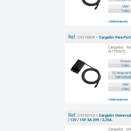
UMV
1 Uds.
+ Información
Ref.
-
CS173825
Cargador Para Port
Cargador Pa
(671R3UT).
Envase
1 Uds.
Cï¿½digo de 
198122960
UMV
1 Uds.
+ Información
Ref.
-
CS163714
Cargador Universal
/ 12V / 15V-3A 20V / 2,25A.
Cargador Un