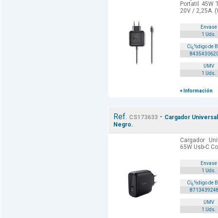
Portatil 45W 
20V / 2,25A.
Envase
1 Uds.
Cï¿½digo de 
843543062
UMV
1 Uds.
+ Información
Ref.
-
CS173633
Cargador Universa
Negro.
Cargador Un
65W Usb-C Col
Envase
1 Uds.
Cï¿½digo de 
871343924
UMV
1 Uds.