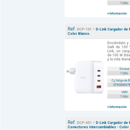
1 Uds.
+ Información
Ref.
-
DCP-101
D-Link Cargador de 
Color Blanco.
Enciéndalo y
GaN de 100 
Link, un car
de 100 W diseñ
y la vida diari
Envase
1 Uds.
Cï¿½digo de 
079006947
UMV
1 Uds.
+ Información
Ref.
-
DCP-651
D-Link Cargador de 
Conectores Intercambiables - Color 