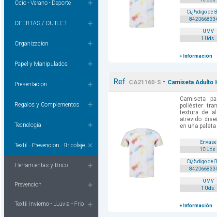
Ocio - Verano - Deporte
Cï¿½digo de 
842066833
OFERTAS / OUTLET
UMV
1 Uds.
Organizacion
+ Información
Papel y Manipulados
Ref.
-
CA21160-S
Camiseta Adulto H
Presentacion
Camiseta pa
Regalos y Complementos
poliéster tr
textura de a
atrevido dis
Tecnologia
en una paleta 
Envase
Textil - Prevencion - Bricolaje
10 Uds.
Cï¿½digo de 
Herramientas y Brico
842066833
UMV
Prevencion
1 Uds.
Textil Invierno - LLuvia - Frio
+ Información