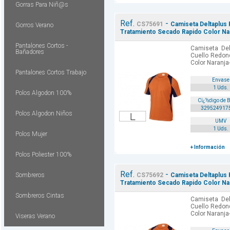
Gorras Para Niñ@s
Ref.
-
CS75691
Camiseta Deltaplus
Gorros Verano
Tratamiento Secado Rapido Color Nara
Pantalones Cortos -
Camiseta Del
Bañadores
Cuello Redon
Color Naranja
Pantalones Cortos Trabajo
Envase
1 Uds.
Polos Algodon 100%
Cï¿½digo de 
329524917
Polos Algodon Niños
UMV
1 Uds.
Polos Mujer
+ Información
Polos Poliester 100%
Ref.
-
Sombreros
CS75692
Camiseta Deltaplus
Tratamiento Secado Rapido Color Nar
Sombreros Cintas
Camiseta Del
Cuello Redon
Color Naranja
Viseras Verano