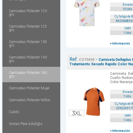
Envase
10 Uds.
Camisetas Poliester 120
grs.
Cï¿½digo de 
842066833
Camisetas Poliester 125
UMV
grs.
1 Uds.
Camisetas Poliester 135
+ Información
grs.
Camisetas Poliester 140
Ref.
-
CS75690
Camiseta Deltaplus
grs.
Tratamiento Secado Rapido Color Nara
Camisetas Poliester 160
Camiseta Del
grs.
Cuello Redon
Color Naranja
Camisetas Poliester Mujer
Envase
1 Uds.
Camisetas Poliester Niños
Cï¿½digo de 
329524917
Culots
UMV
1 Uds.
Gorras Para Adult@s
+ Información