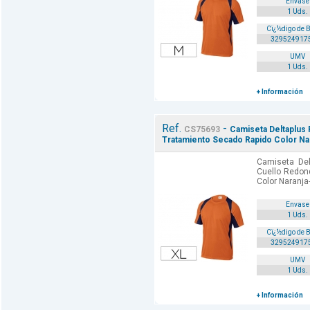
Envase
1 Uds.
Cï¿½digo de 
329524917
UMV
1 Uds.
+ Información
Ref.
-
CS75693
Camiseta Deltaplus
Tratamiento Secado Rapido Color Nara
Camiseta Del
Cuello Redon
Color Naranja
Envase
1 Uds.
Cï¿½digo de 
329524917
UMV
1 Uds.
+ Información