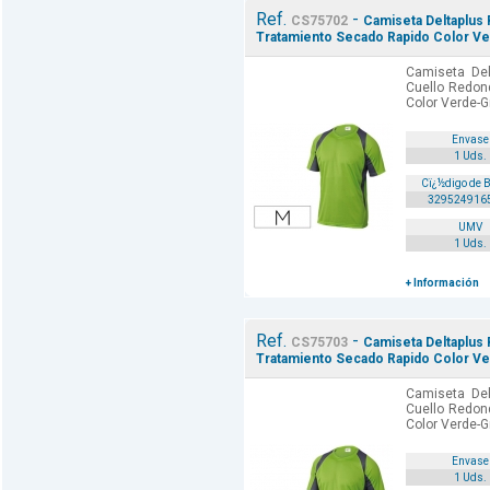
Ref.
-
CS75702
Camiseta Deltaplus
Tratamiento Secado Rapido Color Ver
Camiseta Del
Cuello Redon
Color Verde-G
Envase
1 Uds.
Cï¿½digo de 
329524916
UMV
1 Uds.
+ Información
Ref.
-
CS75703
Camiseta Deltaplus
Tratamiento Secado Rapido Color Verd
Camiseta Del
Cuello Redon
Color Verde-Gr
Envase
1 Uds.