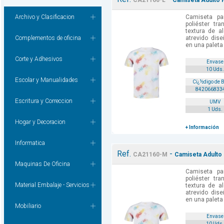
CA21160-L
Camiseta Adulto H
Archivo y Clasificacion
Camiseta pa
poliéster tr
textura de a
Complementos de oficina
atrevido dis
en una paleta 
Corte y Adhesivos
Envase
10 Uds.
Escolar y Manualidades
Cï¿½digo de 
842066833
Escritura y Correccion
UMV
1 Uds.
Hogar y Decoracion
+ Información
Informatica
Ref.
-
CA21160-M
Camiseta Adulto 
Maquinas De Oficina
Camiseta pa
poliéster tr
Material Embalaje - Servicios
textura de a
atrevido dis
en una paleta 
Mobiliario
Envase
10 Uds.