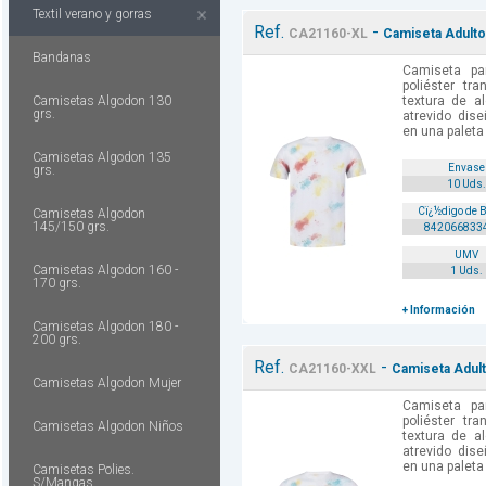
Textil verano y gorras
Ref.
-
CA21160-XL
Camiseta Adulto
Bandanas
Camiseta pa
poliéster tr
Camisetas Algodon 130
textura de a
grs.
atrevido dis
en una paleta 
Camisetas Algodon 135
Envase
grs.
10 Uds.
Cï¿½digo de 
Camisetas Algodon
145/150 grs.
842066833
UMV
Camisetas Algodon 160 -
1 Uds.
170 grs.
+ Información
Camisetas Algodon 180 -
200 grs.
Ref.
-
CA21160-XXL
Camiseta Adult
Camisetas Algodon Mujer
Camiseta pa
poliéster tr
Camisetas Algodon Niños
textura de a
atrevido dis
en una paleta 
Camisetas Polies.
S/Mangas