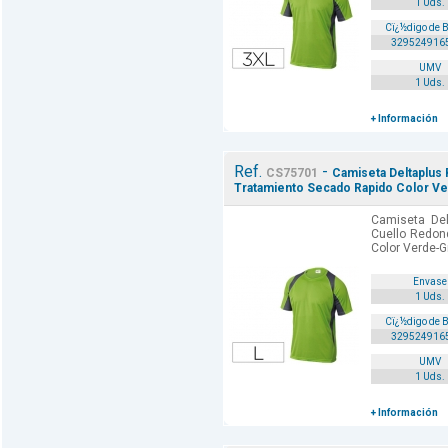
1 Uds.
Cï¿½digo de 
329524916
UMV
1 Uds.
+ Información
Ref.
-
CS75701
Camiseta Deltaplus
Tratamiento Secado Rapido Color Ver
Camiseta Del
Cuello Redon
Color Verde-Gr
Envase
1 Uds.
Cï¿½digo de 
329524916
UMV
1 Uds.
+ Información