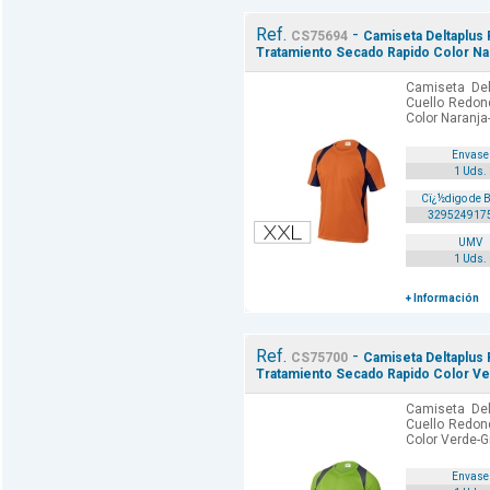
Ref.
-
CS75694
Camiseta Deltaplus
Tratamiento Secado Rapido Color Nar
Camiseta Del
Cuello Redon
Color Naranja
Envase
1 Uds.
Cï¿½digo de 
329524917
UMV
1 Uds.
+ Información
Ref.
-
CS75700
Camiseta Deltaplus
Tratamiento Secado Rapido Color Ver
Camiseta Del
Cuello Redon
Color Verde-Gr
Envase