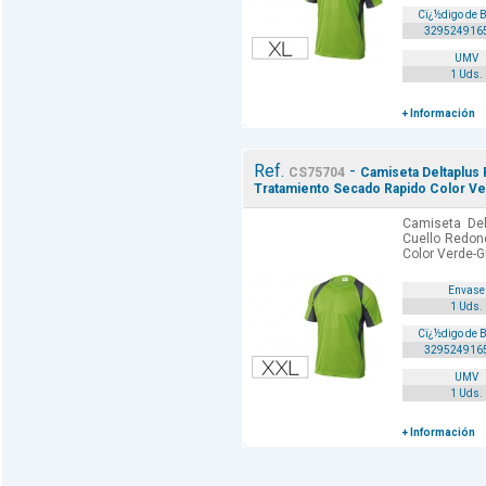
Cï¿½digo de 
329524916
UMV
1 Uds.
+ Información
Ref.
-
CS75704
Camiseta Deltaplus
Tratamiento Secado Rapido Color Verd
Camiseta Del
Cuello Redon
Color Verde-Gr
Envase
1 Uds.
Cï¿½digo de 
329524916
UMV
1 Uds.
+ Información