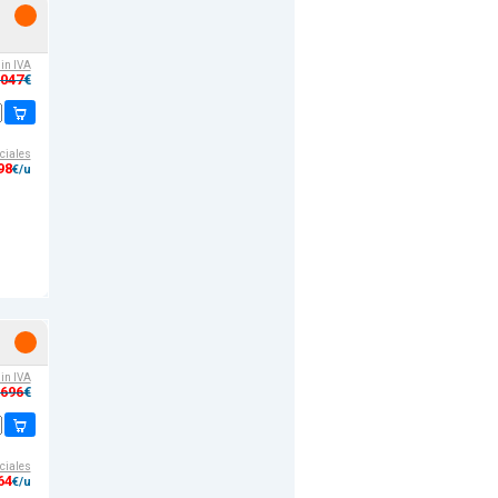
sin IVA
,047
€
ciales
98
€/u
sin IVA
,696
€
ciales
64
€/u