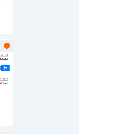
sin IVA
,594
€
ciales
75
€/u