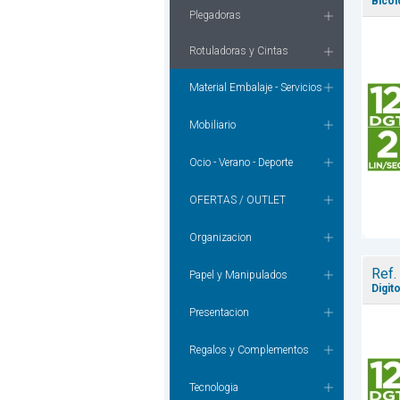
Bicol
Plegadoras
Rotuladoras y Cintas
Material Embalaje - Servicios
Mobiliario
Ocio - Verano - Deporte
OFERTAS / OUTLET
Organizacion
Ref.
Papel y Manipulados
Digit
Presentacion
Regalos y Complementos
Tecnologia