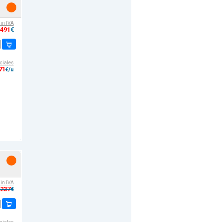
sin IVA
,491
€
ciales
71
€/u
sin IVA
,237
€