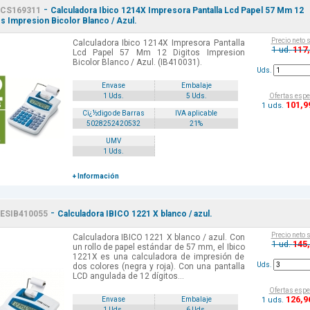
-
CS169311
Calculadora Ibico 1214X Impresora Pantalla Lcd Papel 57 Mm 12
os Impresion Bicolor Blanco / Azul.
Precio neto 
Calculadora Ibico 1214X Impresora Pantalla
117
1 ud.
Lcd Papel 57 Mm 12 Digitos Impresion
Bicolor Blanco / Azul. (IB410031).
Uds.
Envase
Embalaje
Ofertas espe
1 Uds.
5 Uds.
101
,9
1 uds.
Cï¿½digo de Barras
IVA aplicable
5028252420532
21%
UMV
1 Uds.
+ Información
-
ESIB410055
Calculadora IBICO 1221 X blanco / azul.
Precio neto 
Calculadora IBICO 1221 X blanco / azul. Con
145
1 ud.
un rollo de papel estándar de 57 mm, el Ibico
1221X es una calculadora de impresión de
Uds.
dos colores (negra y roja). Con una pantalla
LCD angulada de 12 dígitos...
Ofertas espe
126
,9
1 uds.
Envase
Embalaje
1 Uds.
6 Uds.