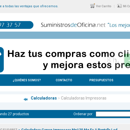
 a todas las ventajas que ofrecemos.
|
Ver Carrito
Mi C
¿QUIÉNES SOMOS?
CONTACTO
PRESUPUESTOS
Calculadoras
>
Calculadoras Impresoras
ando 27 productos
Ordenar por:
-