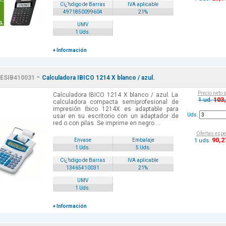
Cï¿½digo de Barras
IVA aplicable
4971850099604
21%
UMV
1 Uds.
+ Información
-
ESIB410031
Calculadora IBICO 1214 X blanco / azul.
Precio neto 
Calculadora IBICO 1214 X blanco / azul. La
103
1 ud.
calculadora compacta semiprofesional de
impresión Ibico 1214X es adaptable para
Uds.
usar en su escritorio con un adaptador de
red o con pilas. Se imprime en negro ...
Ofertas espe
90
,2
1 uds.
Envase
Embalaje
1 Uds.
5 Uds.
Cï¿½digo de Barras
IVA aplicable
13465410031
21%
UMV
1 Uds.
+ Información