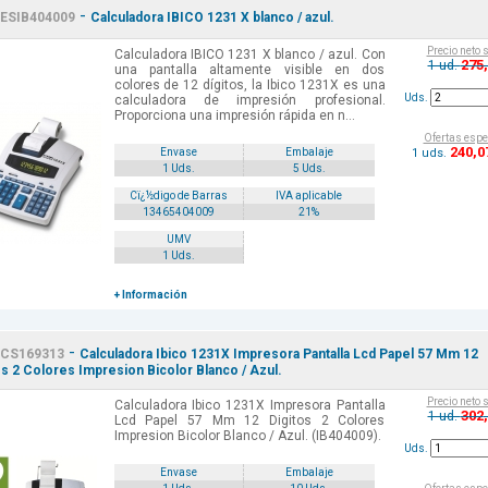
-
ESIB404009
Calculadora IBICO 1231 X blanco / azul.
Precio neto 
Calculadora IBICO 1231 X blanco / azul. Con
275
1 ud.
una pantalla altamente visible en dos
colores de 12 dígitos, la Ibico 1231X es una
Uds.
calculadora de impresión profesional.
Proporciona una impresión rápida en n...
Ofertas espe
240
,0
1 uds.
Envase
Embalaje
1 Uds.
5 Uds.
Cï¿½digo de Barras
IVA aplicable
13465404009
21%
UMV
1 Uds.
+ Información
-
CS169313
Calculadora Ibico 1231X Impresora Pantalla Lcd Papel 57 Mm 12
os 2 Colores Impresion Bicolor Blanco / Azul.
Precio neto 
Calculadora Ibico 1231X Impresora Pantalla
302
1 ud.
Lcd Papel 57 Mm 12 Digitos 2 Colores
Impresion Bicolor Blanco / Azul. (IB404009).
Uds.
Envase
Embalaje