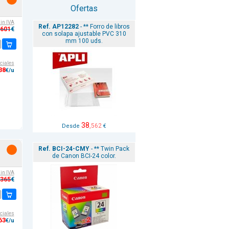
Ofertas
sin IVA
Ref. AP12282
- ** Forro de libros
,601
€
con solapa ajustable PVC 310
mm 100 uds.
ciales
38
€/u
38
,562
Desde
€
Ref. BCI-24-CMY
- ** Twin Pack
de Canon BCI-24 color.
sin IVA
,365
€
ciales
63
€/u