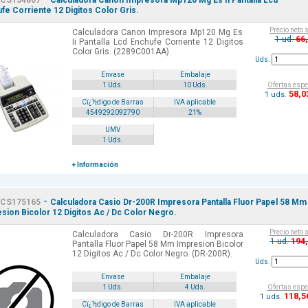
CS154807
Calculadora Canon Impresora Mp120 Mg Es Ii Pantalla Lcd
fe Corriente 12 Digitos Color Gris.
Precio neto 
Calculadora Canon Impresora Mp120 Mg Es
66
1 ud.
Ii Pantalla Lcd Enchufe Corriente 12 Digitos
Color Gris. (2289C001AA).
Uds.
Envase
Embalaje
Ofertas espe
1 Uds.
10 Uds.
58
,0
1 uds.
Cï¿½digo de Barras
IVA aplicable
4549292092790
21%
UMV
1 Uds.
+ Información
-
CS175165
Calculadora Casio Dr-200R Impresora Pantalla Fluor Papel 58 Mm
sion Bicolor 12 Digitos Ac / Dc Color Negro.
Precio neto 
Calculadora Casio Dr-200R Impresora
194
1 ud.
Pantalla Fluor Papel 58 Mm Impresion Bicolor
12 Digitos Ac / Dc Color Negro. (DR-200R).
Uds.
Envase
Embalaje
Ofertas espe
1 Uds.
4 Uds.
118
,5
1 uds.
Cï¿½digo de Barras
IVA aplicable