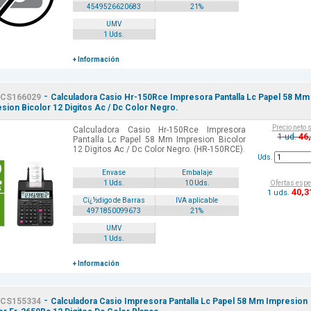
4549526620683
21%
UMV
1 Uds.
+ Información
-
CS166029
Calculadora Casio Hr-150Rce Impresora Pantalla Lc Papel 58 Mm
sion Bicolor 12 Digitos Ac / Dc Color Negro.
Precio neto 
Calculadora Casio Hr-150Rce Impresora
46
1 ud.
Pantalla Lc Papel 58 Mm Impresion Bicolor
12 Digitos Ac / Dc Color Negro. (HR-150RCE).
Uds.
Envase
Embalaje
Ofertas espe
1 Uds.
10 Uds.
40
,3
1 uds.
Cï¿½digo de Barras
IVA aplicable
4971850099673
21%
UMV
1 Uds.
+ Información
-
CS155334
Calculadora Casio Impresora Pantalla Lc Papel 58 Mm Impresion