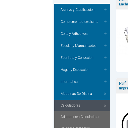
Enchu
Archivo y Clasificacion
Complementos de oficina
Corte y Adhesivos
Escolar y Manualidades
Escritura y Correccion
Hogar y Decoracion
Informatica
Ref.
Impre
Maquinas De Oficina
Calculadoras
Adaptadores Calculadoras