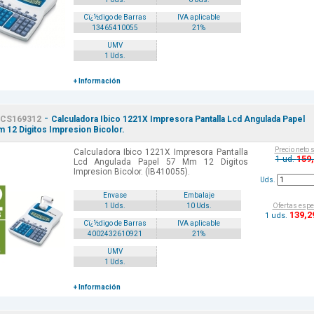
Cï¿½digo de Barras
IVA aplicable
13465410055
21%
UMV
1 Uds.
+ Información
-
CS169312
Calculadora Ibico 1221X Impresora Pantalla Lcd Angulada Papel
 12 Digitos Impresion Bicolor.
Precio neto 
Calculadora Ibico 1221X Impresora Pantalla
159
1 ud.
Lcd Angulada Papel 57 Mm 12 Digitos
Impresion Bicolor. (IB410055).
Uds.
Envase
Embalaje
Ofertas espe
1 Uds.
10 Uds.
139
,2
1 uds.
Cï¿½digo de Barras
IVA aplicable
4002432610921
21%
UMV
1 Uds.
+ Información