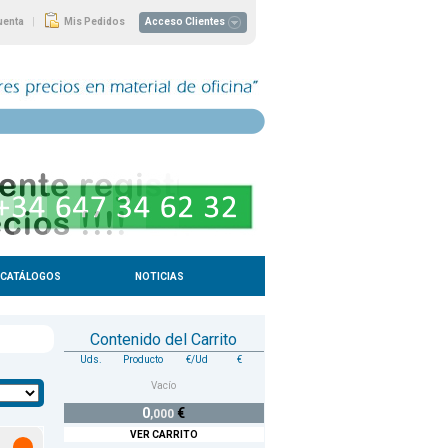
|
uenta
Mis Pedidos
Acceso Clientes
CATÁLOGOS
NOTICIAS
Contenido del Carrito
Uds.
Producto
€/Ud
€
Vacío
0
€
,000
VER CARRITO