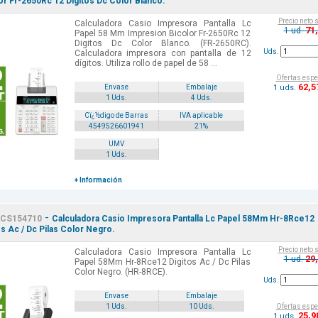
or Fr-2650Rc 12 Digitos Dc Color Blanco.
Precio neto 
Calculadora Casio Impresora Pantalla Lc
71
1 ud.
Papel 58 Mm Impresion Bicolor Fr-2650Rc 12
Digitos Dc Color Blanco. (FR-2650RC).
Uds.
Calculadora impresora con pantalla de 12
dígitos. Utiliza rollo de papel de 58 ...
Ofertas espe
62
,5
1 uds.
Envase
Embalaje
1 Uds.
4 Uds.
Cï¿½digo de Barras
IVA aplicable
4549526601941
21%
UMV
1 Uds.
+ Información
-
CS154710
Calculadora Casio Impresora Pantalla Lc Papel 58Mm Hr-8Rce12
os Ac / Dc Pilas Color Negro.
Precio neto 
Calculadora Casio Impresora Pantalla Lc
29
1 ud.
Papel 58Mm Hr-8Rce12 Digitos Ac / Dc Pilas
Color Negro. (HR-8RCE).
Uds.
Envase
Embalaje
Ofertas espe
1 Uds.
10 Uds.
25
,9
1 uds.