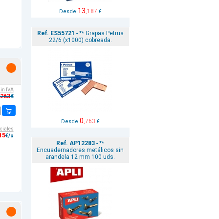
13
,187
Desde
€
Ref. ES55721
- ** Grapas Petrus
22/6 (x1000) cobreada.
sin IVA
,263
€
0
,763
Desde
€
ciales
15
€/u
Ref. AP12283
- **
Encuadernadores metálicos sin
arandela 12 mm 100 uds.