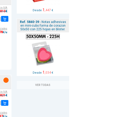
sin IVA
1
,447
Desde
€
,810
€
Ref. 5840-39
- Notas adhesivas
en mini-cubo forma de corazon
ciales
50x50 con 225 hojas en blister.
78
€/u
1
,034
Desde
€
VER TODAS
sin IVA
,821
€
ciales
87
€/u