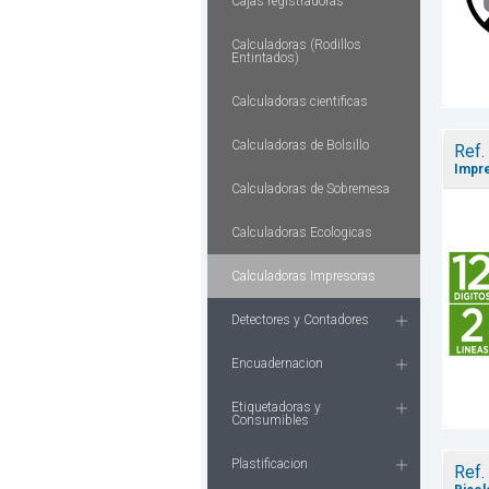
Cajas registradoras
Calculadoras (Rodillos
Entintados)
Calculadoras cientificas
Calculadoras de Bolsillo
Ref.
Impre
Calculadoras de Sobremesa
Calculadoras Ecologicas
Calculadoras Impresoras
Detectores y Contadores
Encuadernacion
Etiquetadoras y
Consumibles
Plastificacion
Ref.