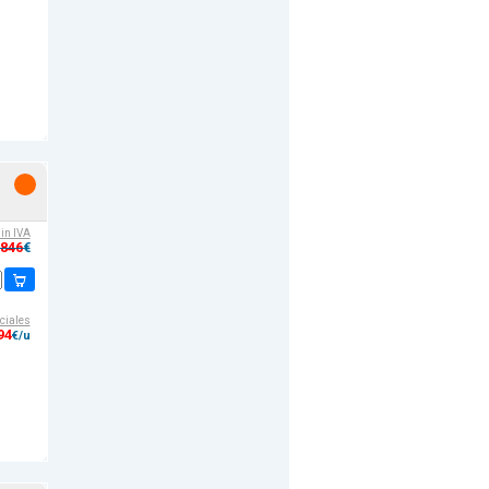
sin IVA
,846
€
ciales
94
€/u