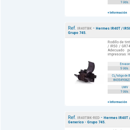
1 Uds.
+ Información
Ref.
-
IR40TBK
Hermes IR40T / IR50
Grupo 745.
Rodillo de ti
/ IR50 / GR74
Adecuado p
impresoras: 
Envase
5 Uds.
Cï¿½digo de 
843549062
UMV
1 Uds.
+ Información
Ref.
-
IR40TBK-RED
Hermes IR40T / 
Generico - Grupo 745.