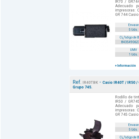
IR70 / GR744
Adecuado p
impresoras: 
GR 744 Casio 
Envase
5 Uds.
Cï¿½digo de 
843549062
UMV
1 Uds.
+ Información
Ref.
-
IR40TBK
Casio IR40T / IR50 /
Grupo 745.
Rodillo de ti
IR50 / GR745
Adecuado p
impresoras: C
GR 745 Casio 
Envase
5 Uds.
Cï¿½digo de 