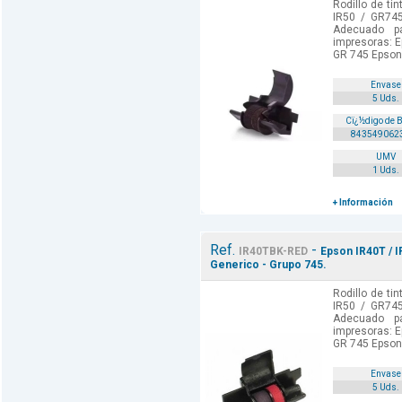
Rodillo de ti
IR50 / GR745
Adecuado p
impresoras: E
GR 745 Epson 
Envase
5 Uds.
Cï¿½digo de 
843549062
UMV
1 Uds.
+ Información
Ref.
-
IR40TBK-RED
Epson IR40T / I
Generico - Grupo 745.
Rodillo de ti
IR50 / GR745
Adecuado p
impresoras: E
GR 745 Epson 
Envase
5 Uds.