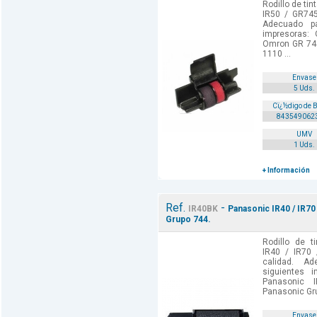
Rodillo de ti
IR50 / GR745
Adecuado p
impresoras:
Omron GR 74
1110 ...
Envase
5 Uds.
Cï¿½digo de 
843549062
UMV
1 Uds.
+ Información
Ref.
-
IR40BK
Panasonic IR40 / IR70
Grupo 744.
Rodillo de t
IR40 / IR70 
calidad. A
siguientes 
Panasonic
Panasonic Gru
Envase