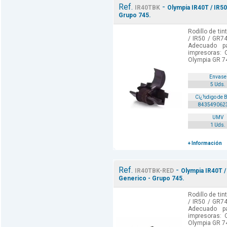
Ref.
-
IR40TBK
Olympia IR40T / IR50
Grupo 745.
Rodillo de ti
/ IR50 / GR74
Adecuado p
impresoras: 
Olympia GR 74
Envase
5 Uds.
Cï¿½digo de 
843549062
UMV
1 Uds.
+ Información
Ref.
-
IR40TBK-RED
Olympia IR40T /
Generico - Grupo 745.
Rodillo de ti
/ IR50 / GR74
Adecuado p
impresoras: 
Olympia GR 74