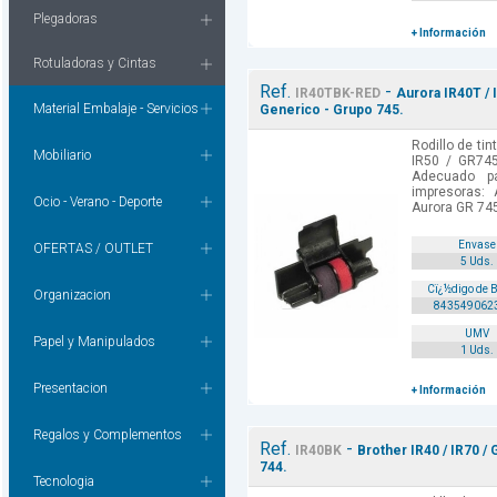
Plegadoras
+ Información
Rotuladoras y Cintas
Ref.
-
IR40TBK-RED
Aurora IR40T / 
Material Embalaje - Servicios
Generico - Grupo 745.
Rodillo de tin
Mobiliario
IR50 / GR745
Adecuado p
impresoras:
Ocio - Verano - Deporte
Aurora GR 745
Envase
OFERTAS / OUTLET
5 Uds.
Cï¿½digo de 
Organizacion
843549062
UMV
Papel y Manipulados
1 Uds.
Presentacion
+ Información
Regalos y Complementos
Ref.
-
IR40BK
Brother IR40 / IR70 /
744.
Tecnologia