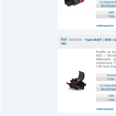
Cï¿½digo de 
843549062
UMV
1 Uds.
+ Información
Ref.
-
IR40TBK
Facit IR40T / IR50 /
745.
Rodillo de ti
IR50 / GR745
Adecuado p
impresoras: Fa
745 Facit Grup
Envase
5 Uds.
Cï¿½digo de 
843549062
UMV
1 Uds.
+ Información