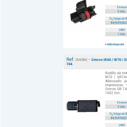
Envase
5 Uds.
Cï¿½digo de 
843549062
UMV
1 Uds.
+ Información
Ref.
-
IR40BK
Omron IR40 / IR70 / G
744.
Rodillo de ti
IR70 / GR744
Adecuado p
impresoras
Omron GR 74
1002 Om...
Envase
5 Uds.
Cï¿½digo de 
843549062
UMV