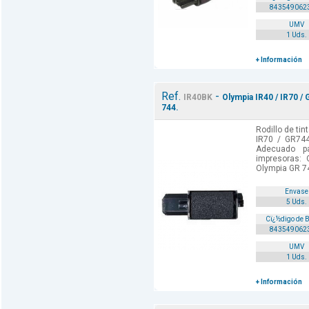
843549062
UMV
1 Uds.
+ Información
Ref.
-
IR40BK
Olympia IR40 / IR70 /
744.
Rodillo de tin
IR70 / GR744
Adecuado p
impresoras: 
Olympia GR 74
Envase
5 Uds.
Cï¿½digo de 
843549062
UMV
1 Uds.
+ Información