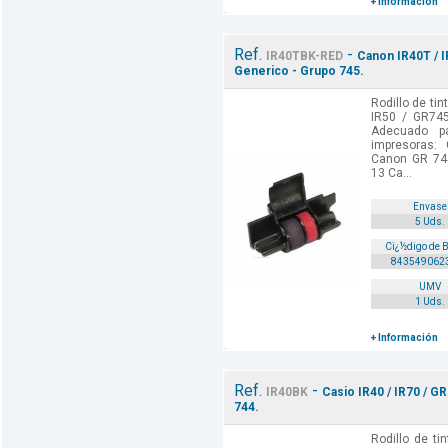
+ Información
Ref.
-
IR40TBK-RED
Canon IR40T / I
Generico - Grupo 745.
Rodillo de ti
IR50 / GR745
Adecuado p
impresoras:
Canon GR 74
13 Ca...
Envase
5 Uds.
Cï¿½digo de 
843549062
UMV
1 Uds.
+ Información
Ref.
-
IR40BK
Casio IR40 / IR70 / G
744.
Rodillo de ti