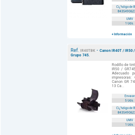
Cï¿½digo de 
843549062
UMV
1 Uds.
+ Información
Ref.
-
IR40TBK
Canon IR40T / IR50 
Grupo 745.
Rodillo de ti
IR50 / GR745
Adecuado p
impresoras:
Canon GR 74
13 Ca...
Envase
5 Uds.
Cï¿½digo de 
843549062
UMV
1 Uds.