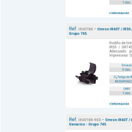
1 Uds.
+ Información
Ref.
-
IR40TBK
Omron IR40T / IR50 
Grupo 745.
Rodillo de ti
IR50 / GR745
Adecuado p
impresoras: 
Envase
5 Uds.
Cï¿½digo de 
843549062
UMV
1 Uds.
+ Información
Ref.
-
IR40TBK-RED
Omron IR40T / I
Generico - Grupo 745.