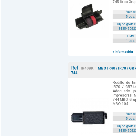
745 Ibico Grup
Envase
5 Uds.
Cï¿½digo de 
843549062
UMV
1 Uds.
+ Información
Ref.
-
IR40BK
MBO IR40 / IR70 / GR7
744.
Rodillo de t
IR70 / GR744
Adecuado p
impresoras:
744 MBO Gru
MBO 104...
Envase
5 Uds.
Cï¿½digo de 
843549062