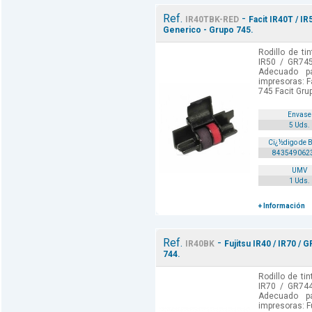
Ref.
-
IR40TBK-RED
Facit IR40T / IR
Generico - Grupo 745.
Rodillo de ti
IR50 / GR745
Adecuado p
impresoras: Fa
745 Facit Grup
Envase
5 Uds.
Cï¿½digo de 
843549062
UMV
1 Uds.
+ Información
Ref.
-
IR40BK
Fujitsu IR40 / IR70 /
744.
Rodillo de tin
IR70 / GR744
Adecuado p
impresoras: Fu