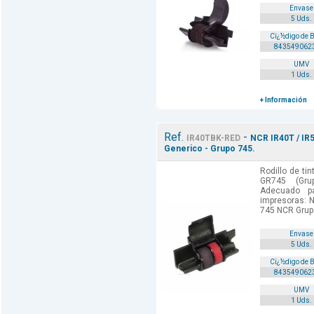
Envase
5 Uds.
Cï¿½digo de 
843549062
UMV
1 Uds.
+ Información
Ref.
-
IR40TBK-RED
NCR IR40T / IR5
Generico - Grupo 745.
Rodillo de tin
GR745 (Gru
Adecuado p
impresoras: 
745 NCR Grup
Envase
5 Uds.
Cï¿½digo de 
843549062
UMV
1 Uds.