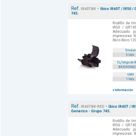
Ref.
-
IR40TBK
Ibico IR40T / IR50 /
745.
Rodillo de ti
IR50 / GR745
Adecuado p
impresoras: Ib
Ibico Ibico 120
Envase
5 Uds.
Cï¿½digo de 
843549062
UMV
1 Uds.
+ Información
Ref.
-
IR40TBK-RED
Ibico IR40T / IR
Generico - Grupo 745.
Rodillo de ti
IR50 / GR745
Adecuado p
impresoras: Ib