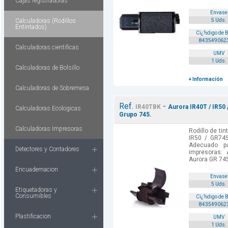
Cajas registradoras
Envase
Calculadoras (Rodillos
5 Uds.
Entintados)
Cï¿½digo de 
843549062
Calculadoras cientificas
UMV
1 Uds.
Calculadoras de Bolsillo
+ Información
Calculadoras de Sobremesa
Ref.
-
IR40TBK
Aurora IR40T / IR50 
Calculadoras Ecologicas
Grupo 745.
Calculadoras Impresoras
Rodillo de tin
IR50 / GR745
Adecuado p
Detectores y Contadores
impresoras:
Aurora GR 745
Encuadernacion
Envase
5 Uds.
Etiquetadoras y
Consumibles
Cï¿½digo de 
843549062
Plastificacion
UMV
1 Uds.