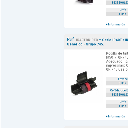
843549062
UMV
1 Uds.
+ Información
Ref.
-
IR40TBK-RED
Casio IR40T / I
Generico - Grupo 745.
Rodillo de ti
IR50 / GR745
Adecuado p
impresoras: C
GR 745 Casio 
Envase
5 Uds.
Cï¿½digo de 
843549062
UMV
1 Uds.
+ Información