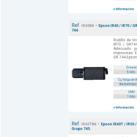
+ Información
Ref.
-
IR40BK
Epson IR40 / IR70 / G
744.
Rodillo de ti
IR70 / GR744
Adecuado p
impresoras: 
GR 744 Epson
Envase
5 Uds.
Cï¿½digo de 
843549062
UMV
1 Uds.
+ Información
Ref.
-
IR40TBK
Epson IR40T / IR50 /
Grupo 745.