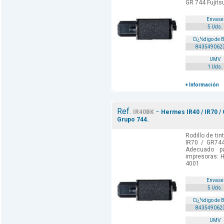
GR 744 Fujitsu
Envase
5 Uds.
Cï¿½digo de 
843549062
UMV
1 Uds.
+ Información
Ref.
-
IR40BK
Hermes IR40 / IR70 / 
Grupo 744.
Rodillo de ti
IR70 / GR744
Adecuado p
impresoras: 
4001
Envase
5 Uds.
Cï¿½digo de 
843549062
UMV