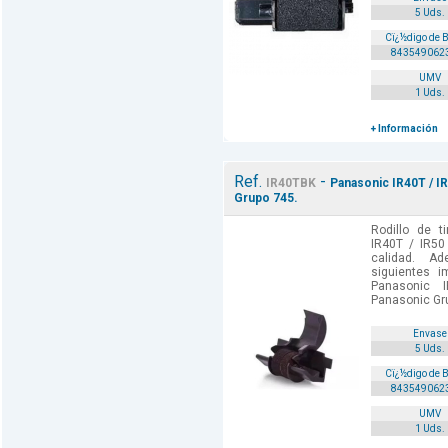
5 Uds.
Cï¿½digo de 
843549062
UMV
1 Uds.
+ Información
Ref.
-
IR40TBK
Panasonic IR40T / IR
Grupo 745.
Rodillo de t
IR40T / IR50
calidad. A
siguientes i
Panasonic
Panasonic Gru
Envase
5 Uds.
Cï¿½digo de 
843549062
UMV
1 Uds.