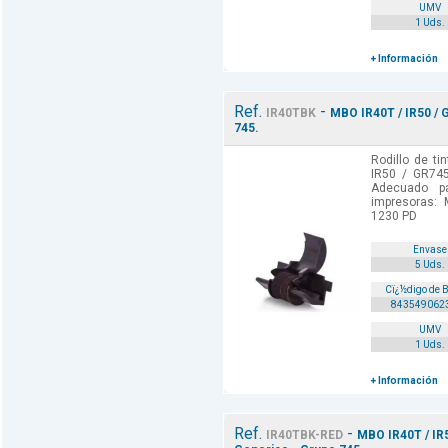
UMV
1 Uds.
+ Información
Ref.
-
IR40TBK
MBO IR40T / IR50 / 
745.
Rodillo de ti
IR50 / GR745
Adecuado p
impresoras
1230 PD
Envase
5 Uds.
Cï¿½digo de 
843549062
UMV
1 Uds.
+ Información
Ref.
-
IR40TBK-RED
MBO IR40T / IR5