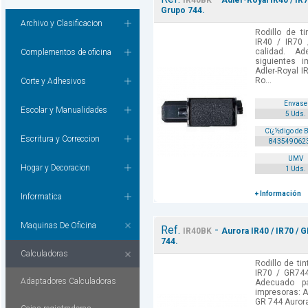
IR40BK
Adler-Royal IR40 / IR
Grupo 744.
Archivo y Clasificacion
Rodillo de ti
IR40 / IR70 
calidad. A
Complementos de oficina
siguientes i
Adler-Royal I
Ro...
Corte y Adhesivos
Envase
Escolar y Manualidades
5 Uds.
Cï¿½digo de 
Escritura y Correccion
843549062
UMV
Hogar y Decoracion
1 Uds.
+ Información
Informatica
Maquinas De Oficina
Ref.
-
IR40BK
Aurora IR40 / IR70 / 
744.
Calculadoras
Rodillo de ti
IR70 / GR744
Adaptadores Calculadoras
Adecuado p
impresoras: A
GR 744 Aurora