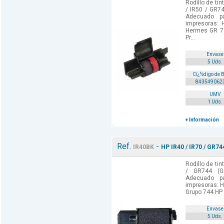
Rodillo de ti
/ IR50 / GR74
Adecuado p
impresoras:
Hermes GR 7
Pr...
Envase
5 Uds.
Cï¿½digo de 
843549062
UMV
1 Uds.
+ Información
Ref.
-
IR40BK
HP IR40 / IR70 / GR74
Rodillo de tin
/ GR744 (Gr
Adecuado p
impresoras: H
Grupo 744 HP 
Envase
5 Uds.