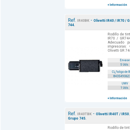
+ Información
Ref.
-
IR40BK
Olivetti IR40 / IR70 /
744.
Rodillo de tin
IR70 / GR744
Adecuado p
impresoras: 
Olivetti GR 74
Envase
5 Uds.
Cï¿½digo de 
843549062
UMV
1 Uds.
+ Información
Ref.
-
IR40TBK
Olivetti IR40T / IR5
Grupo 745.
Rodillo de tin