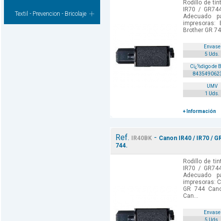
Rodillo de tin
IR70 / GR744
Textil - Prevencion - Bricolaje
Adecuado p
impresoras: 
Brother GR 74
Envase
5 Uds.
Cï¿½digo de 
843549062
UMV
1 Uds.
+ Información
Ref.
-
IR40BK
Canon IR40 / IR70 / G
744.
Rodillo de ti
IR70 / GR744
Adecuado p
impresoras: 
GR 744 Can
Can...
Envase
5 Uds.