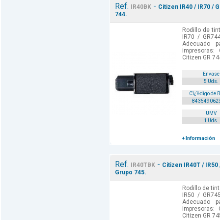
Ref.
-
IR40BK
Citizen IR40 / IR70 /
744.
Rodillo de tin
IR70 / GR744
Adecuado p
impresoras: 
Citizen GR 744
Envase
5 Uds.
Cï¿½digo de 
843549062
UMV
1 Uds.
+ Información
Ref.
-
IR40TBK
Citizen IR40T / IR50
Grupo 745.
Rodillo de tin
IR50 / GR745
Adecuado p
impresoras: 
Citizen GR 745