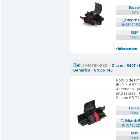
Envase
5 Uds.
Cï¿½digo de 
843549062
UMV
1 Uds.
+ Información
Ref.
-
IR40TBK-RED
Citizen IR40T / 
Generico - Grupo 745.
Rodillo de tin
IR50 / GR745
Adecuado p
impresoras: 
Citizen GR 745
Envase
5 Uds.
Cï¿½digo de 
843549062
UMV
1 Uds.