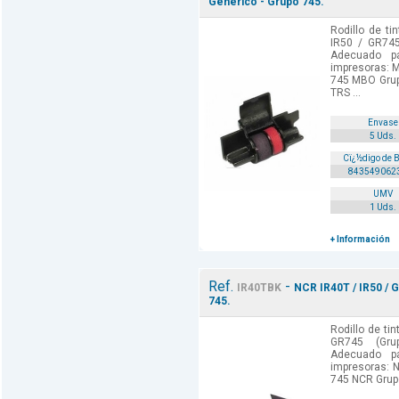
Generico - Grupo 745.
Rodillo de ti
IR50 / GR745
Adecuado p
impresoras: 
745 MBO Gru
TRS ...
Envase
5 Uds.
Cï¿½digo de 
843549062
UMV
1 Uds.
+ Información
Ref.
-
IR40TBK
NCR IR40T / IR50 / 
745.
Rodillo de tin
GR745 (Gru
Adecuado p
impresoras: 
745 NCR Grup