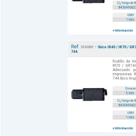
Cï¿½digo de 
843549062
UMV
1 Uds.
+ Información
Ref.
-
IR40BK
Ibico IR40 / IR70 / G
744.
Rodillo de ti
IR70 / GR744
Adecuado p
impresoras: I
744 Ibico Grup
Envase
5 Uds.
Cï¿½digo de 
843549062
UMV
1 Uds.
+ Información