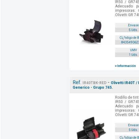
IR50 / GR745
Adecuado p
impresoras: O
Olivetti GR 74
Envase
5 Uds.
Cï¿½digo de 
843549062
UMV
1 Uds.
+ Información
Ref.
-
IR40TBK-RED
Olivetti IR40T /
Generico - Grupo 745.
Rodillo de tin
IR50 / GR745
Adecuado p
impresoras: O
Olivetti GR 74
Envase
5 Uds.
Cï¿½digo de 